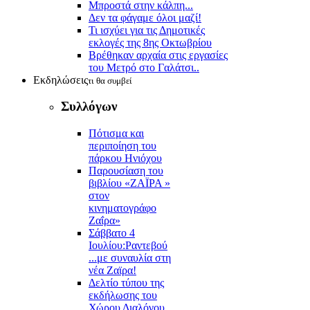
Μπροστά στην κάλπη...
Δεν τα φάγαμε όλοι μαζί!
Τι ισχύει για τις Δημοτικές
εκλογές της 8ης Οκτωβρίου
Βρέθηκαν αρχαία στις εργασίες
του Μετρό στο Γαλάτσι..
Εκδηλώσεις
τι θα συμβεί
Συλλόγων
Πότισμα και
περιποίηση του
πάρκου Ηνιόχου
Παρουσίαση του
βιβλίου «ΖΑΪΡΑ »
στον
κινηματογράφο
Ζαΐρα»
Σάββατο 4
Ιουλίου:Ραντεβού
...με συναυλία στη
νέα Ζαϊρα!
Δελτίο τύπου της
εκδήλωσης του
Χώρου Διαλόγου