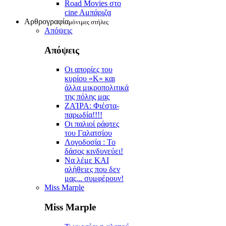
Road Movies στο
cine Aμπάριζα
Αρθρογραφία
μόνιμες στήλες
Απόψεις
Απόψεις
Οι απορίες του
κυρίου «Κ» και
άλλα μικροπολιτικά
της πόλης μας
ZAΊΡΑ: Φιέστα-
παρωδία!!!!
Οι παλιοί ράφτες
του Γαλατσίου
Λογοδοσία : Το
δάσος κινδυνεύει!
Να λέμε ΚΑΙ
αλήθειες που δεν
μας... συμφέρουν!
Miss Marple
Miss Marple