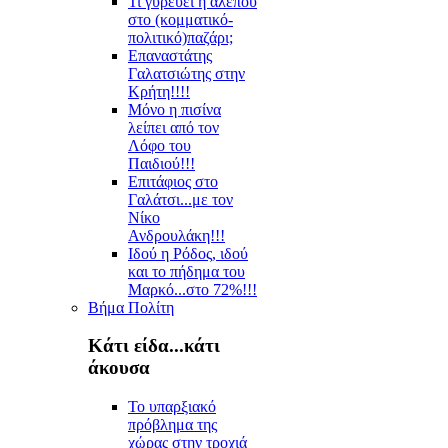
Τι γυρεύει η αλεπού
στο (κομματικό-
πολιτικό)παζάρι;
Επαναστάτης
Γαλατσιώτης στην
Κρήτη!!!!
Μόνο η πισίνα
λείπει από τον
Λόφο του
Παιδιού!!!
Επιτάφιος στο
Γαλάτσι...με τον
Νίκο
Ανδρουλάκη!!!
Ιδού η Ρόδος, ιδού
και το πήδημα του
Μαρκό...στο 72%!!!
Βήμα Πολίτη
Κάτι είδα...κάτι
άκουσα
Το υπαρξιακό
πρόβλημα της
χώρας στην τροχιά