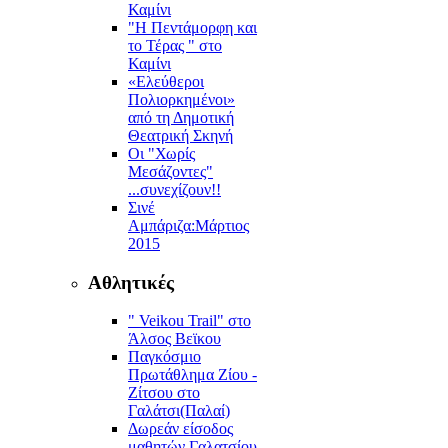
Καμίνι
"Η Πεντάμορφη και
το Τέρας " στο
Καμίνι
«Ελεύθεροι
Πολιορκημένοι»
από τη Δημοτική
Θεατρική Σκηνή
Οι "Χωρίς
Μεσάζοντες"
...συνεχίζουν!!
Σινέ
Αμπάριζα:Mάρτιος
2015
Αθλητικές
" Veikou Trail" στο
Άλσος Βεϊκου
Παγκόσμιο
Πρωτάθλημα Ζίου -
Ζίτσου στο
Γαλάτσι(Παλαί)
Δωρεάν είσοδος
μαθητών Γαλατσίου