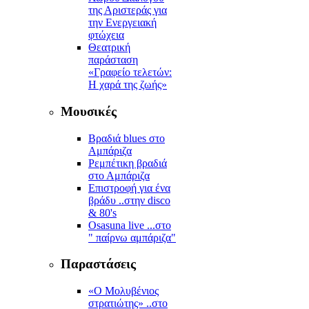
της Αριστεράς για
την Ενεργειακή
φτώχεια
Θεατρική
παράσταση
«Γραφείο τελετών:
Η χαρά της ζωής»
Μουσικές
Βραδιά blues στο
Αμπάριζα
Ρεμπέτικη βραδιά
στο Αμπάριζα
Επιστροφή για ένα
βράδυ ..στην disco
& 80's
Osasuna live ...στο
" παίρνω αμπάριζα"
Παραστάσεις
«Ο Μολυβένιος
στρατιώτης» ..στο