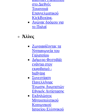
στο Διεθνές
Τουρνουά
Επαγγελματικού
KickBoxing,
Αγώνας δρόμου για
το Παλαί
Άλλες
Ζωγραφίζοντας τα
Νηπιαγωγεία του
Γαλατσίου
Διήμερο Φεστιβάλ
ενάντια στον
εκφοβισμό -
bullying
Συνεστίαση
Πανελλήνιας
Ένωσης Αγωνιστών
Εθνικής Αντίστασης
Εκδηλώσεις
Μητροπολιτικού
Κοινωνικού
Ιατρείου Ελληνικού