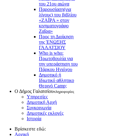
του 21ου αιώνα
Παρουσίαση(για
λίγους) του βιβλίου
«ΖΑΪΡΑ » στον
κινηματογράφο
Ζαΐρα»
Προς τη Διοίκηση
της ΈΝΩΣΗΣ
ΓΑΛΑΤΣΙΟΥ
Who is who:
Πρωτοβουλία για
την υπεράσπιση του
Πάρκου Ηνιόχου
Δημοτικό ή
Ιδιωτικό αθλητικο
Θερινό Camp;
Ο Δήμος Γαλατσίου
πληροφορίες
Υπηρεσίες
Δημοτική Αρχή
Συγκοινωνία
Δημοτικές εκλογές
Ιστορία
Βρίσκεστε εδώ:
Αρχική