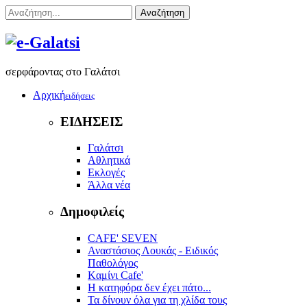
Αναζήτηση
σερφάροντας στο Γαλάτσι
Αρχική
ειδήσεις
ΕΙΔΗΣΕΙΣ
Γαλάτσι
Αθλητικά
Εκλογές
Άλλα νέα
Δημοφιλείς
CAFE' SEVEN
Αναστάσιος Λουκάς - Ειδικός
Παθολόγος
Kαμίνι Cafe'
Η κατηφόρα δεν έχει πάτο...
Τα δίνουν όλα για τη χλίδα τους