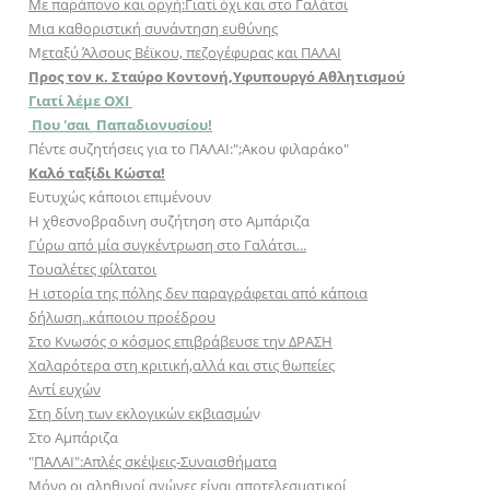
Με παράπονο και οργή:Γιατί όχι και στο Γαλάτσι
Μια καθοριστική συνάντηση ευθύνης
Μ
εταξύ Άλσους Βέϊκου, πεζογέφυρας και ΠΑΛΑΙ
Προς τον κ. Σταύρο Κοντονή,Υφυπουργό Αθλητισμού
Γιατί λέμε ΟΧΙ
Που 'σαι Παπαδιονυσίου!
Πέντε συζητήσεις για το ΠΑΛΑΙ:";Aκου φιλαράκο"
Καλό ταξίδι Κώστα!
Ευτυχώς κάποιοι επιμένουν
Η χθεσνοβραδινη συζήτηση στο Αμπάριζα
Γύρω από μία συγκέντρωση στο Γαλάτσι...
Τουαλέτες φίλτατοι
Η ιστορία της πόλης δεν παραγράφεται από κάποια
δήλωση..κάποιου προέδρου
Στο Κνωσός ο κόσμος επιβράβευσε την ΔΡΑΣΗ
Χαλαρότερα στη κριτική,αλλά και στις θωπείες
Αντί ευχών
Στη δίνη των εκλογικών εκβιασμώ
ν
Στο Αμπάριζα
"
ΠΑΛΑΙ":Απλές σκέψεις-Συναισθήματα
Μόνο οι αληθινοί αγώνες είναι αποτελεσματικοί