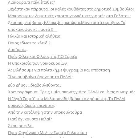
Λιάκουρα,τι πάλι έπαθες?
Ξεχάστηκαν πάραυτα...οι καλές κουβέντες στο Δημοτικό Συμβούλιο!
Μακρόσυρτες Δημοτικές χριστουγεννιάτικες γιορτές στο Γαλάτσι :
Ά
κουσα , διάβασα , βλέπω ,διερωτώμαι.Μόνο αυτά έκρυβαν. Τα
αποκάλυψαν κι …αυτά !!
Ηλικία και ιστορική αλήθεια
Ποιος έδωσε το κλειδι?
.
Λυπάμαι..
..
Πρός Φίλες και Φίλους της Τ.Ο Σύριζα
Η υποκρισία των νοικοκυραίων
Aς μιλήσουμε για πολιτική,με ψυχραιμία και απόσταση
Ti να συμβαίνει άραγε με το ΠΑΛΑΙ;
Δύο Δήμοι ...διαβουλεύονται
Χρονογράφημα: Τρεις + μία σκηνές γιά το ΠΑΛΑΙ και ένας συνειρμός
Η "Αγιά Σοφιά" του Μελισσανίδη βρήκε το δρόμο της. Το ΠΑΛΑΙ
ορφανό; Χωρίς επενδυτή;
Aπό την κατάληψη στην υποκουλτούρα
Γιατί όχι και στο Παλαί?
Άκου ρε φίλε..
Προς Οργάνωση Μελών Σύριζα Γαλατσίου