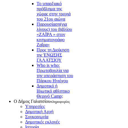
Το υπαρξιακό
πρόβλημα της
χώρας στην τροχιά
του 21ου αιώνα
Παρουσίαση(για
λίγους) του βιβλίου
«ΖΑΪΡΑ » στον
κινηματογράφο
Ζαΐρα»
Προς τη Διοίκηση
της ΈΝΩΣΗΣ
ΓΑΛΑΤΣΙΟΥ
Who is who:
Πρωτοβουλία για
την υπεράσπιση του
Πάρκου Ηνιόχου
Δημοτικό ή
Ιδιωτικό αθλητικο
Θερινό Camp;
Ο Δήμος Γαλατσίου
πληροφορίες
Υπηρεσίες
Δημοτική Αρχή
Συγκοινωνία
Δημοτικές εκλογές
Ιστορία