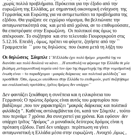
,χωρίς πολλά προβλήματα. Πρόκειται για την έξοδο από την
ευρωζώνη της Ελλάδας, με σημαντική οικονομική ενίσχυση της
Γερμανίας και Ευρώπης για να αντιμετωπίσει τα προβλήματα της
εξόδου. Θα γυρίζατε σε εγχώριο νόμισμα, θα βελτιώνατε την
ανταγωνιστικότητά σας και μετά από χρόνια, αν το επιθυμούσατε,
θα επιστρέφατε στην Ευρωζώνη. Οι πολιτικοί σας όμως το
απέκρουαν. Το συζήτησα και στο τελευταίο Γιουρογκρούπ στις
5.12.16. Επειδή , όμως, πρέπει να φύγετε, ζητήστε από την ``
Γραμμα;τεία `` μου τις δηλώσεις που έκανα μετά τη λήξη του
Οι δηλώσεις Σόιμπλε :
``Η Ελλάδα έχει πολύ δρόμο μπροστά της να
διανύσει και πολύ δουλειά να κάνει….Η αποστολή να φέρουμε την Ελλάδα σε μία
βιώσιμη ,ανταγωνιστική πορεία υπό τον όρο της συμμετοχής της στην νομισματική
ένωση είναι – το παραδέχομαι –μακράς διάρκειας και πολιτικά φιλόδοξη`` και
προσέθεσε :Όσο, όμως,οι υπεύθυνοι στην Ελλάδα το επιθυμούν, γιατί συζητήσαμε
και εναλλακτικές προτάσεις ,τρίτος δρόμος δεν υπάρχει``
Δεν φαντάζει ξεκάθαρη η συνέπεια και η ειλικρίνεια του
Γερμανού; Ο πρώτος δρόμος είναι αυτός του μαρτυρίου που
βαδίζουμε ,που τον χαρακτηρίζει "
μακράς διάρκειας και πολιτικά
φιλόδοξη
". Καθένας αντιλαμβάνεται ότι, κατά τον Σόιμπλε , τούτο
που περνάμε 7 χρόνια ,θα συνεχιστεί για χρόνια. Και εφόσον
δεν
υπάρχει τρίτος "δρόμος"
,ο μοναδικός δεύτερος δρόμος είναι η
πρόταση εξόδου. Γιατί δεν υπάρχει περίπτωση να γίνει
ανταγωνιστική η Ελλάδα μέσα στην ευρωζώνη . Ανοιχτό ,όμως ,