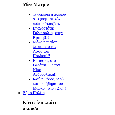
Miss Marple
Τι γυρεύει η αλεπού
στο (κομματικό-
πολιτικό)παζάρι;
Επαναστάτης
Γαλατσιώτης στην
Κρήτη!!!!
Μόνο η πισίνα
λείπει από τον
Λόφο του
Παιδιού!!!
Επιτάφιος στο
Γαλάτσι...με τον
Νίκο
Ανδρουλάκη!!!
Ιδού η Ρόδος, ιδού
και το πήδημα του
Μαρκό...στο 72%!!!
Βήμα Πολίτη
Κάτι είδα...κάτι
άκουσα