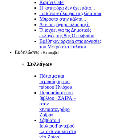
Kαμίνι Cafe'
Η κατηφόρα δεν έχει πάτο...
Τα δίνουν όλα για τη χλίδα τους
Μπροστά στην κάλπη...
Δεν τα φάγαμε όλοι μαζί!
Τι ισχύει για τις Δημοτικές
εκλογές της 8ης Οκτωβρίου
Βρέθηκαν αρχαία στις εργασίες
του Μετρό στο Γαλάτσι..
Εκδηλώσεις
τι θα συμβεί
Συλλόγων
Πότισμα και
περιποίηση του
πάρκου Ηνιόχου
Παρουσίαση του
βιβλίου «ΖΑΪΡΑ »
στον
κινηματογράφο
Ζαΐρα»
Σάββατο 4
Ιουλίου:Ραντεβού
...με συναυλία στη
νέα Ζαϊρα!