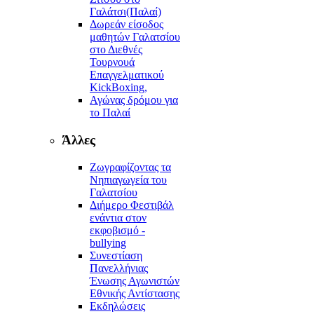
Γαλάτσι(Παλαί)
Δωρεάν είσοδος
μαθητών Γαλατσίου
στο Διεθνές
Τουρνουά
Επαγγελματικού
KickBoxing,
Αγώνας δρόμου για
το Παλαί
Άλλες
Ζωγραφίζοντας τα
Νηπιαγωγεία του
Γαλατσίου
Διήμερο Φεστιβάλ
ενάντια στον
εκφοβισμό -
bullying
Συνεστίαση
Πανελλήνιας
Ένωσης Αγωνιστών
Εθνικής Αντίστασης
Εκδηλώσεις