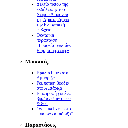
Δελτίο τύπου της
εκδήλωσης του
Χώρου Διαλόγου
της Αριστεράς για
την Ενεργειακή
φτώχεια
Θεατρική
παράσταση
«Γραφείο τελετών:
Η χαρά της ζωής»
Μουσικές
Βραδιά blues στο
Αμπάριζα
Ρεμπέτικη βραδιά
στο Αμπάριζα
Επιστροφή για ένα
βράδυ ..στην disco
& 80's
Osasuna live ...στο
" παίρνω αμπάριζα"
Παραστάσεις