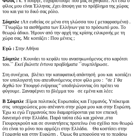
Φίλος :
κ. Υπουργέ, ευχαριστούμε που μας δεχθήκατε. Απ εδώ ο
φίλος μου είναι Έλληνας ,έχει άποψη για το πρόβλημα της χώρας
του και για το δικό σας ρόλο.
Σόιμπλε :
Απ ευθείας σε μένα στη γλώσσα του ( μεταφρασμένα) .
``Γνωρίζω τα αισθήματα των Ελλήνων για το πρόσωπό μου. Το
θεωρώ άδικο. Ήμουν από την αρχή της κρίσης ειλικρινής με τη
χώρα σας. Με κοιτάζει : Που μένεις ;
Εγώ :
Στην Αθήνα
Σόιμπλε :
Κουνάει το κεφάλι του ανασηκωνόμενος στο καρότσι
του.``
Εκεί βιώνετε έντονα προβλήματα
``συμπλήρωσε.
Στη συνέχεια, βλέπει την καταφατική απάντησή μου και κοιτάζει
τον υπολογιστή του απευθυνόμενος στον φίλο μου : "
σε 1΄θα
δεχθώ τον Υπουργό ενέργειας"
υποδηλώνοντας ότι πρέπει να
φύγουμε. Ξαναφέρνει το βλέμμα του σε εμένα και λέει:
Β Σόιμπλε
:Είμαι πολιτικός Ευρωπαίος και Γερμανός. Υπόκειμαι
στις υποχρεώσεις μου απέναντι στην χώρα μου και στην Ευρώπη.
Έχω κι εγώ Γερμανούς που διαμαρτύρονται για τον επιεική
δανεισμό στην Ελλάδα. Παρά ταύτα εδώ και χρόνια ,στα
Γιουρογκρούπ και σε συναντήσεις προτείνω ένα σχέδιο που θεωρώ
ότι είναι το μόνο που αρμόζει στην Ελλάδα. Θα κοστίσει στην
Γερμανία και στην Ευρώπη . Όμως θα μπορούσα να το περάσω