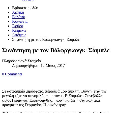
Βρίσκεστε εδώ:
Αρχική
Γαλάτσι
Κοινωνία
Άρθρα
Κείμενα
Απόψεις
Συνάντηση με τον Βόλφργκανγκ Σόιμπλε
Συνάντηση με τον Βόλφργκανγκ Σόιμπλε
Πληροφοριακά Στοιχεία
Δημιουργήθηκε : 12 Μάιος 2017
0 Comments
Σε αστραπιαίο ,πρόσφατο, πέρασμά μου από την Βόννη, είχα την
μεγάλη τύχη να συνομιλήσω με τον κ. Β.Σόιμπλε . Συνέβαλλε
φίλος Γερμανός, Ελληνομαθής, που`` παίζει `` στα πολιτικά
πράγματα της Γερμανίας .Η συνάντηση: