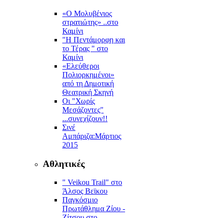
«Ο Μολυβένιος
στρατιώτης» ..στο
Καμίνι
"Η Πεντάμορφη και
το Τέρας " στο
Καμίνι
«Ελεύθεροι
Πολιορκημένοι»
από τη Δημοτική
Θεατρική Σκηνή
Οι "Χωρίς
Μεσάζοντες"
...συνεχίζουν!!
Σινέ
Αμπάριζα:Mάρτιος
2015
Αθλητικές
" Veikou Trail" στο
Άλσος Βεϊκου
Παγκόσμιο
Πρωτάθλημα Ζίου -
Ζίτσου στο