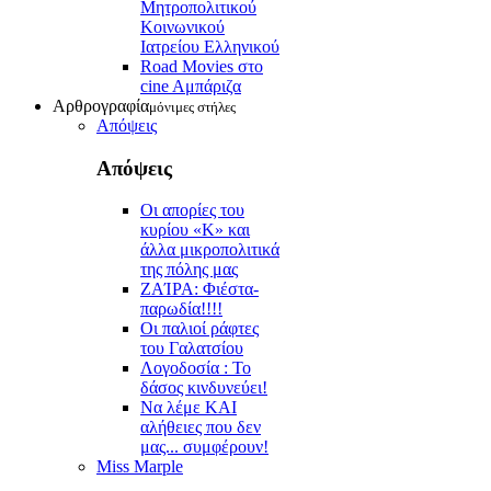
Μητροπολιτικού
Κοινωνικού
Ιατρείου Ελληνικού
Road Movies στο
cine Aμπάριζα
Αρθρογραφία
μόνιμες στήλες
Απόψεις
Απόψεις
Οι απορίες του
κυρίου «Κ» και
άλλα μικροπολιτικά
της πόλης μας
ZAΊΡΑ: Φιέστα-
παρωδία!!!!
Οι παλιοί ράφτες
του Γαλατσίου
Λογοδοσία : Το
δάσος κινδυνεύει!
Να λέμε ΚΑΙ
αλήθειες που δεν
μας... συμφέρουν!
Miss Marple