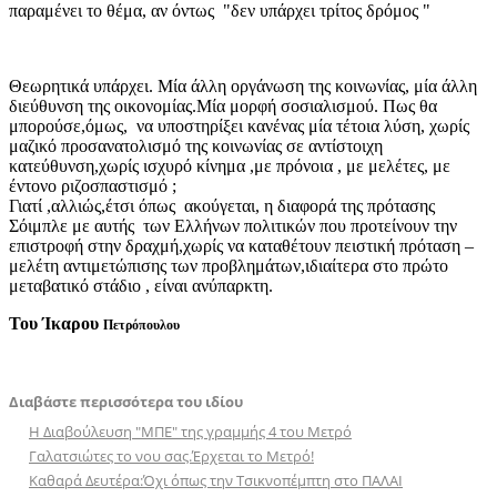
παραμένει το θέμα, αν όντως "δεν υπάρχει τρίτος δρόμος "
Θεωρητικά υπάρχει. Μία άλλη οργάνωση της κοινωνίας, μία άλλη
διεύθυνση της οικονομίας.Μία μορφή σοσιαλισμού. Πως θα
μπορούσε,όμως, να υποστηρίξει κανένας μία τέτοια λύση, χωρίς
μαζικό προσανατολισμό της κοινωνίας σε αντίστοιχη
κατεύθυνση,χωρίς ισχυρό κίνημα ,με πρόνοια , με μελέτες, με
έντονο ριζοσπαστισμό ;
Γιατί ,αλλιώς,έτσι όπως ακούγεται, η διαφορά της πρότασης
Σόιμπλε με αυτής των Ελλήνων πολιτικών που προτείνουν την
επιστροφή στην δραχμή,χωρίς να καταθέτουν πειστική πρόταση –
μελέτη αντιμετώπισης των προβλημάτων,ιδιαίτερα στο πρώτο
μεταβατικό στάδιο , είναι ανύπαρκτη.
Toυ Ίκαρου
Πετρόπουλου
Διαβάστε περισσότερα του ιδίου
Η Διαβούλευση "ΜΠΕ" της γραμμής 4 του Μετρό
Γαλατσιώτες το νου σας.Έρχεται το Μετρό!
Καθαρά Δευτέρα:Όχι όπως την Τσικνοπέμπτη στο ΠΑΛΑΙ