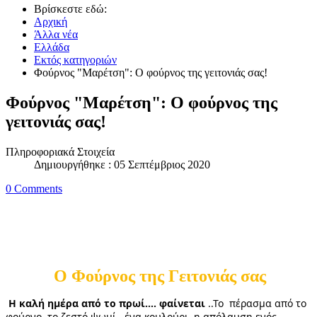
Βρίσκεστε εδώ:
Αρχική
Άλλα νέα
Ελλάδα
Εκτός κατηγοριών
Φούρνος "Μαρέτση": Ο φούρνος της γειτονιάς σας!
Φούρνος "Μαρέτση": Ο φούρνος της
γειτονιάς σας!
Πληροφοριακά Στοιχεία
Δημιουργήθηκε : 05 Σεπτέμβριος 2020
0 Comments
Ο Φούρνος της Γειτονιάς σας
Η καλή ημέρα από το πρωί.... φαίνεται
 ..Το  πέρασμα από το 
φούρνο, το ζεστό ψωμί , ένα κουλούρι, η απόλαυση ενός  