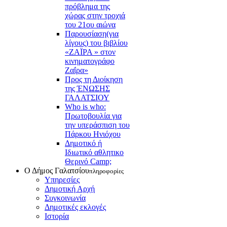
πρόβλημα της
χώρας στην τροχιά
του 21ου αιώνα
Παρουσίαση(για
λίγους) του βιβλίου
«ΖΑΪΡΑ » στον
κινηματογράφο
Ζαΐρα»
Προς τη Διοίκηση
της ΈΝΩΣΗΣ
ΓΑΛΑΤΣΙΟΥ
Who is who:
Πρωτοβουλία για
την υπεράσπιση του
Πάρκου Ηνιόχου
Δημοτικό ή
Ιδιωτικό αθλητικο
Θερινό Camp;
Ο Δήμος Γαλατσίου
πληροφορίες
Υπηρεσίες
Δημοτική Αρχή
Συγκοινωνία
Δημοτικές εκλογές
Ιστορία