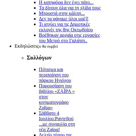
Η κατηφόρα δεν έχει πάτο...
Τα δίνουν όλα για τη χλίδα τους
Μπροστά στην κάλπη...
Δεν τα φάγαμε όλοι μαζί!
Τι ισχύει για τις Δημοτικές
εκλογές της 8ης Οκτωβρίου
Βρέθηκαν αρχαία στις εργασίες
του Μετρό στο Γαλάτσι..
Εκδηλώσεις
τι θα συμβεί
Συλλόγων
Πότισμα και
περιποίηση του
πάρκου Ηνιόχου
Παρουσίαση του
βιβλίου «ΖΑΪΡΑ »
στον
κινηματογράφο
Ζαΐρα»
Σάββατο 4
Ιουλίου:Ραντεβού
...με συναυλία στη
νέα Ζαϊρα!
Δελτίο τύπου της