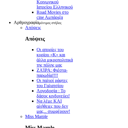
Κοινωνικού
Ιατρείου Ελληνικού
Road Movies στο
cine Aμπάριζα
Αρθρογραφία
μόνιμες στήλες
Απόψεις
Απόψεις
Οι απορίες του
κυρίου «Κ» και
άλλα μικροπολιτικά
της πόλης μας
ZAΊΡΑ: Φιέστα-
παρωδία!!!!
Οι παλιοί ράφτες
του Γαλατσίου
Λογοδοσία : Το
δάσος κινδυνεύει!
Να λέμε ΚΑΙ
αλήθειες που δεν
μας... συμφέρουν!
Miss Marple
Miss Marple