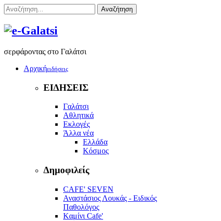
Αναζήτηση
σερφάροντας στο Γαλάτσι
Αρχική
ειδήσεις
ΕΙΔΗΣΕΙΣ
Γαλάτσι
Αθλητικά
Εκλογές
Άλλα νέα
Ελλάδα
Κόσμος
Δημοφιλείς
CAFE' SEVEN
Αναστάσιος Λουκάς - Ειδικός
Παθολόγος
Kαμίνι Cafe'