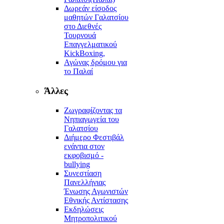
Δωρεάν είσοδος
μαθητών Γαλατσίου
στο Διεθνές
Τουρνουά
Επαγγελματικού
KickBoxing,
Αγώνας δρόμου για
το Παλαί
Άλλες
Ζωγραφίζοντας τα
Νηπιαγωγεία του
Γαλατσίου
Διήμερο Φεστιβάλ
ενάντια στον
εκφοβισμό -
bullying
Συνεστίαση
Πανελλήνιας
Ένωσης Αγωνιστών
Εθνικής Αντίστασης
Εκδηλώσεις
Μητροπολιτικού