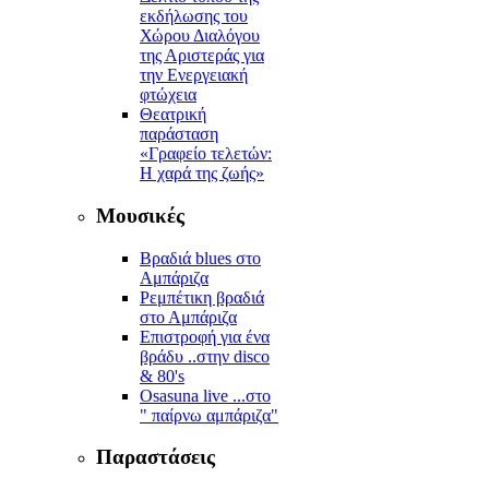
εκδήλωσης του
Χώρου Διαλόγου
της Αριστεράς για
την Ενεργειακή
φτώχεια
Θεατρική
παράσταση
«Γραφείο τελετών:
Η χαρά της ζωής»
Μουσικές
Βραδιά blues στο
Αμπάριζα
Ρεμπέτικη βραδιά
στο Αμπάριζα
Επιστροφή για ένα
βράδυ ..στην disco
& 80's
Osasuna live ...στο
" παίρνω αμπάριζα"
Παραστάσεις