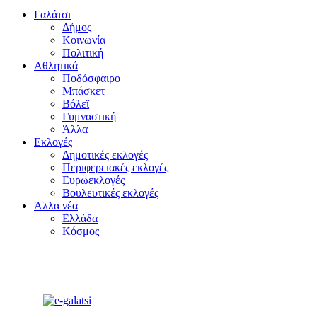
Γαλάτσι
Δήμος
Κοινωνία
Πολιτική
Αθλητικά
Ποδόσφαιρο
Μπάσκετ
Βόλεϊ
Γυμναστική
Άλλα
Εκλογές
Δημοτικές εκλογές
Περιφερειακές εκλογές
Ευρωεκλογές
Βουλευτικές εκλογές
Άλλα νέα
Ελλάδα
Κόσμος