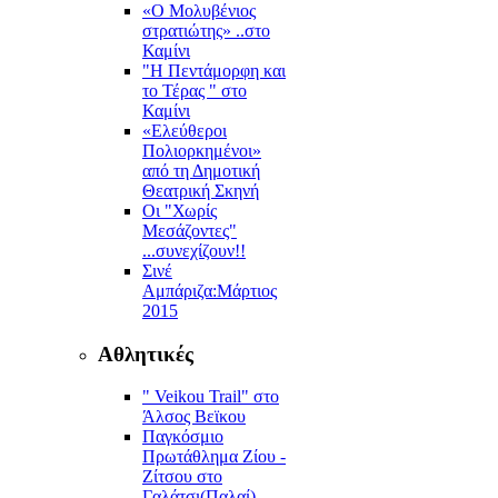
«Ο Μολυβένιος
στρατιώτης» ..στο
Καμίνι
"Η Πεντάμορφη και
το Τέρας " στο
Καμίνι
«Ελεύθεροι
Πολιορκημένοι»
από τη Δημοτική
Θεατρική Σκηνή
Οι "Χωρίς
Μεσάζοντες"
...συνεχίζουν!!
Σινέ
Αμπάριζα:Mάρτιος
2015
Αθλητικές
" Veikou Trail" στο
Άλσος Βεϊκου
Παγκόσμιο
Πρωτάθλημα Ζίου -
Ζίτσου στο
Γαλάτσι(Παλαί)