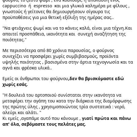
cappuccino  ή  espresso  και μια γλυκιά καλημέρα με φίλους , 
γνωστούς ή γείτονες θα δημιουργήσουν σίγουρα τις 
προϋποθέσεις για μια θετική εξέλιξη της ημέρας σας..
"Nα φτιάχνεις ψωμί και να το κάνεις καλά, είναι μια τέχνη.Και 
απαιτεί προσπάθεια, ικανότητα και  συνεχή αναζήτηση της 
ποιότητας."
Με περισσότερα από 80 χρόνια παρουσίας, ο φούρνος 
συνεχίζει να προσφέρει χωρίς συμβιβασμούς, προϊόντα 
υψηλής ποιότητας , βασισμένα στην άρτια τεχνογνωσία και τα 
αγνά και φρέσκα υλικά..
Εμείς οι άνθρωποι του φούρνου
,δεν θα βρισκόμαστε εδώ 
χωρίς εσάς.
"Η δουλειά του αρτοποιού συνίσταται στην ικανότητα να 
μεταφέρει την αγάπη του κατα την διάρκεια της διαμόρφωσης 
της πρώτης ύλης , χρησιμοποιώντας τρία συστατικά : νερό, 
αλεύρι και αλάτι. "
Κι εμείς ,αγαπάμε αυτό που κάνουμε , 
γιατί πρώτα και πάνω 
απ' όλα, σεβόμαστε τους πελάτες μας.