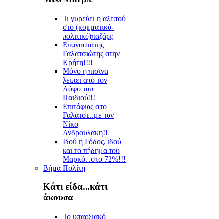
Τι γυρεύει η αλεπού
στο (κομματικό-
πολιτικό)παζάρι;
Επαναστάτης
Γαλατσιώτης στην
Κρήτη!!!!
Μόνο η πισίνα
λείπει από τον
Λόφο του
Παιδιού!!!
Επιτάφιος στο
Γαλάτσι...με τον
Νίκο
Ανδρουλάκη!!!
Ιδού η Ρόδος, ιδού
και το πήδημα του
Μαρκό...στο 72%!!!
Βήμα Πολίτη
Κάτι είδα...κάτι
άκουσα
Το υπαρξιακό