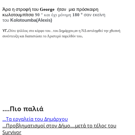
Άρα η στροφή του
George
ήταν μια πρόσκαιρη
κωλοτουμπίτσα
90
° και όχι μόνιμη
180
°
σαν εκείνη
του
Kolotoumba(Alexis)
ΥΓ..
Ούτε ψύλλος στο κόρφο του...του Δημάρχου,αν η ΝΔ αντιληφθεί την χθεσινή
.
συνέντευξη και διαπιστώσει το Αριστερό παρελθόν του
....Πιο παλιά
...Τα εργαλεία του Δημάρχου
...Προβληματισμοί στον Δήμο....μετά το τέλος του
Survivor