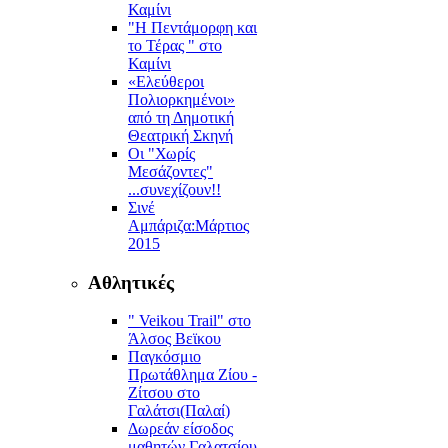
Καμίνι
"Η Πεντάμορφη και
το Τέρας " στο
Καμίνι
«Ελεύθεροι
Πολιορκημένοι»
από τη Δημοτική
Θεατρική Σκηνή
Οι "Χωρίς
Μεσάζοντες"
...συνεχίζουν!!
Σινέ
Αμπάριζα:Mάρτιος
2015
Αθλητικές
" Veikou Trail" στο
Άλσος Βεϊκου
Παγκόσμιο
Πρωτάθλημα Ζίου -
Ζίτσου στο
Γαλάτσι(Παλαί)
Δωρεάν είσοδος
μαθητών Γαλατσίου