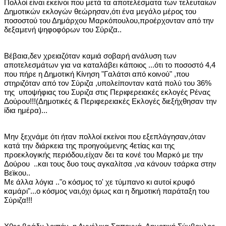
Πολλοί είναι εκείνοι που μετά τα αποτελέσματα των τελευταίων
Δημοτικών εκλογών θεώρησαν,ότι ένα μεγάλο μέρος του
ποσοστού του Δημάρχου Μαρκόπουλου,προέρχονταν από την
δεξαμενή ψηφοφόρων του Σύριζα..
Βέβαια,δεν χρειαζόταν καμιά σοβαρή ανάλυση των
αποτελεσμάτων για να καταλάβει κάποιος ...ότι το ποσοστό 4,4
που πήρε η Δημοτική Κίνηση "Γαλάτσι από κοινού" ,που
στηριζόταν από τον Σύριζα ,υπολείπονταν κατά πολύ του 36%
της υποψήφιας του Συριζα στις Περιφερειακές εκλογές Ρένας
Δούρου!!!(Δημοτικές & Περιφερειακές Εκλογές διεξήχθησαν την
ίδια ημέρα)...
Μην ξεχνάμε ότι ήταν πολλοί εκείνοι που εξεπλάγησαν,όταν
κατά την διάρκεια της προηγούμενης 4ετίας και της
προεκλογικής περιόδου,είχαν δει τα κονέ του Μαρκό με την
Δούρου ..και τους δυο τους αγκαλίτσα ,να κάνουν τσάρκα στην
Βεϊκου..
Με άλλα λόγια .."ο κόσμος το' χε τύμπανο κι αυτοί κρυφό
καμάρι"...ο κόσμος ναι,όχι όμως και η δημοτική παράταξη του
Σύριζα!!!