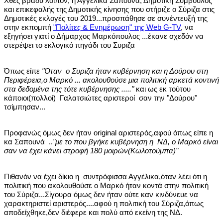
Χθες βράδυ λοιπόν, η Αγγέλικα Σαπουνά, Δημοτική Σύμβουλος
και επικεφαλής της Δημοτικής κίνησης που στήριζε ο Σύριζα στις
Δημοτικές εκλογές του 2019...προσπάθησε σε συνέντευξή της
στην εκπομπή
"Πολίτες & Ενημέρωση" της Web G-TV
, να
εξηγήσει γιατί ο Δήμαρχος Μαρκόπουλος ...έκανε σχεδόν να
στερέψει το εκλογικό πηγάδι του Συριζα
Όπως είπε
"Όταν ο Συριζα ήταν κυβέρνηση και η Δούρου στη
Περιφέρεια,ο Μαρκό ... ακολουθούσε μια πολιτική αρκετά κοντινή
στα δεδομένα της τότε κυβέρνησης ....."
και ως εκ τούτου
κάποιοι(πολλοί) Γαλατσιώτες αριστεροί σαν την "Δούρου"
τσίμπησαν...
Προφανώς όμως δεν ήταν original αριστερός,αφού όπως είπε η
κα Σαπουνά ..
"με το που βγήκε κυβέρνηση η ΝΔ, ο Μαρκό είναι
σαν να έχει κάνει στροφή 180 μοιρών(Κωλοτούμπα)"
Πιθανόν να έχει δίκιο η συντρόφισσα Αγγέλικα,όταν λέει ότι η
πολιτική που ακολουθούσε ο Μαρκό ήταν κοντά στην πολιτική
του Σύριζα...Σίγουρα όμως δεν ήταν ούτε καν κινδύνευε να
χαρακτηριστεί αριστερός....αφού η πολιτική του Σύριζα,όπως
αποδείχθηκε,δεν διέφερε και πολύ από εκείνη της ΝΔ.