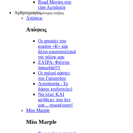
Road Movies στο
cine Aμπάριζα
Αρθρογραφία
μόνιμες στήλες
Απόψεις
Απόψεις
Οι απορίες του
κυρίου «Κ» και
άλλα μικροπολιτικά
της πόλης μας
ZAΊΡΑ: Φιέστα-
παρωδία!!!!
Οι παλιοί ράφτες
του Γαλατσίου
Λογοδοσία : Το
δάσος κινδυνεύει!
Να λέμε ΚΑΙ
αλήθειες που δεν
μας... συμφέρουν!
Miss Marple
Miss Marple