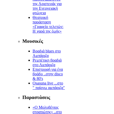
της Αριστεράς για
την Ενεργειακή
φτώχεια
Θεατρική
παράσταση
«Γραφείο τελετών:
Η χαρά της ζωής»
Μουσικές
Βραδιά blues στο
Αμπάριζα
Ρεμπέτικη βραδιά
στο Αμπάριζα
Επιστροφή για ένα
βράδυ ..στην disco
& 80's
Osasuna live ...στο
" παίρνω αμπάριζα"
Παραστάσεις
«Ο Μολυβένιος
στρατιώτης» ..στο