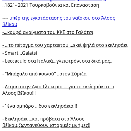
..
1821- 2021:Toυρκοβούνια και Επανασταση
-
---
υπέρ της εγκατάστασης του ναϊσκου στο Άλσος
Βέϊκου
-...κρυφά ανοίγματα του ΚΚΕ στο Γαλάτσι
- ...το πέταγμα του χαρταετού ...εκεί ψηλά στο εκκλησάκι
-
Smart...Galatsi
-
L
eccaculo στα Ιταλικά...γλειφτρόνι στα δικά μας..
- "Mπάχαλο από κοινού" ..στον Σύριζα
-
Δέηση στην Αγία Γλυκερία ... για το εκκλησάκι στο
Αλσος Βέϊκου!!!
-
' ένα σμπάρο ...δυο εκκλησάκια!!!
- Εκκλησάκι....και πρόβατα στο Άλσος
Βέϊκου,ζωντανεύουν ιστορικές μνήμες!!