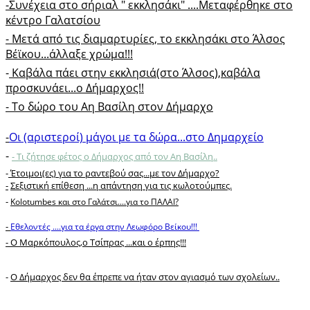
-Συνέχεια στο σήριαλ " εκκλησάκι" ....Μεταφέρθηκε στο
κέντρο Γαλατσίου
- Μετά από τις διαμαρτυρίες, τo εκκλησάκι στο Άλσος
Βέϊκου...άλλαξε χρώμα!!!
-
Καβάλα πάει στην εκκλησιά(στο Άλσος),καβάλα
προσκυνάει...ο Δήμαρχος!!
-
Το δώρο του Αη Βασίλη στον Δήμαρχο
-
Οι (αριστεροί) μάγοι με τα δώρα...στο Δημαρχείο
-
- Τι ζήτησε φέτος ο Δήμαρχος από τον Αη Βασίλη..
-
Έτοιμοι(ες) για το ραντεβού σας...με τον Δήμαρχο?
-
Σεξιστική επίθεση ...η απάντηση για τις κωλοτούμπες.
-
Kolotumbes και στο Γαλάτσι....για το ΠΑΛΑΙ?
-
Εθελοντές ....για τα έργα στην Λεωφόρο Βείκου!!!
- Ο Μαρκόπουλος,ο Τσίπρας ...και ο έρπης!!!
-
Ο Δήμαρχος δεν θα έπρεπε να ήταν στον αγιασμό των σχολείων..