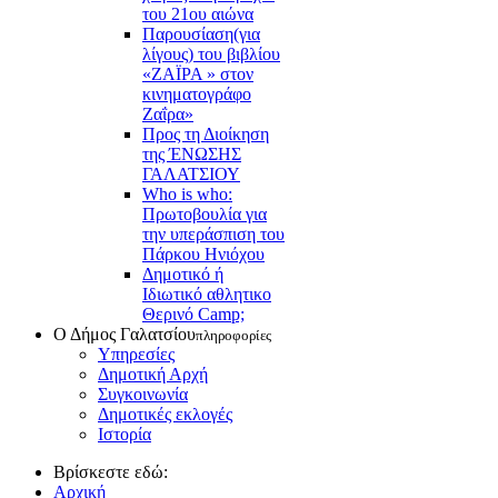
του 21ου αιώνα
Παρουσίαση(για
λίγους) του βιβλίου
«ΖΑΪΡΑ » στον
κινηματογράφο
Ζαΐρα»
Προς τη Διοίκηση
της ΈΝΩΣΗΣ
ΓΑΛΑΤΣΙΟΥ
Who is who:
Πρωτοβουλία για
την υπεράσπιση του
Πάρκου Ηνιόχου
Δημοτικό ή
Ιδιωτικό αθλητικο
Θερινό Camp;
Ο Δήμος Γαλατσίου
πληροφορίες
Υπηρεσίες
Δημοτική Αρχή
Συγκοινωνία
Δημοτικές εκλογές
Ιστορία
Βρίσκεστε εδώ:
Αρχική