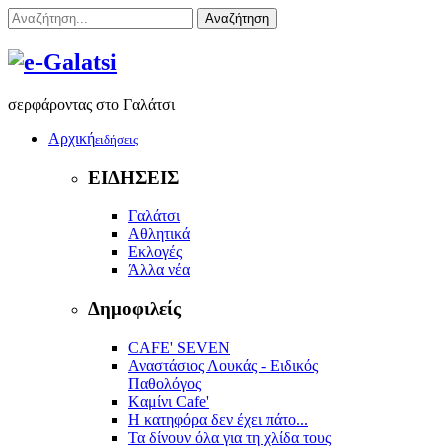
Αναζήτηση
σερφάροντας στο Γαλάτσι
Αρχική
ειδήσεις
ΕΙΔΗΣΕΙΣ
Γαλάτσι
Αθλητικά
Εκλογές
Άλλα νέα
Δημοφιλείς
CAFE' SEVEN
Αναστάσιος Λουκάς - Ειδικός
Παθολόγος
Kαμίνι Cafe'
Η κατηφόρα δεν έχει πάτο...
Τα δίνουν όλα για τη χλίδα τους