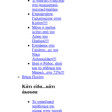
Τι γυρεύει η αλεπού
στο (κομματικό-
πολιτικό)παζάρι;
Επαναστάτης
Γαλατσιώτης στην
Κρήτη!!!!
Μόνο η πισίνα
λείπει από τον
Λόφο του
Παιδιού!!!
Επιτάφιος στο
Γαλάτσι...με τον
Νίκο
Ανδρουλάκη!!!
Ιδού η Ρόδος, ιδού
και το πήδημα του
Μαρκό...στο 72%!!!
Βήμα Πολίτη
Κάτι είδα...κάτι
άκουσα
Το υπαρξιακό
πρόβλημα της
χώρας στην τροχιά