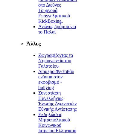
στο Διεθνές
Τουρνουά
Επαγγελματικού
KickBoxing,
Αγώνας δρόμου για
το Παλαί
Άλλες
Ζωγραφίζοντας τα
Νηπιαγωγεία του
Γαλατσίου
Διήμερο Φεστιβάλ
ενάντια στον
εκφοβισμό -
bullying
Συνεστίαση
Πανελλήνιας
Ένωσης Αγωνιστών
Εθνικής Αντίστασης
Εκδηλώσεις
Μητροπολιτικού
Κοινωνικού
Ιατρείου Ελληνικού