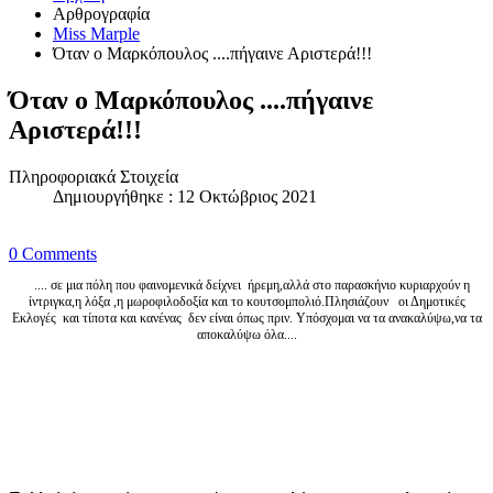
Αρθρογραφία
Miss Marple
Όταν ο Μαρκόπουλος ....πήγαινε Αριστερά!!!
Όταν ο Μαρκόπουλος ....πήγαινε
Αριστερά!!!
Πληροφοριακά Στοιχεία
Δημιουργήθηκε : 12 Οκτώβριος 2021
0 Comments
.... σε μια πόλη που φαινομενικά δείχνει ήρεμη,αλλά στο παρασκήνιο κυριαρχούν η
ίντριγκα,η λόξα ,η μωροφιλοδοξία και το κουτσομπολιό.Πλησιάζουν οι Δημοτικές
Εκλογές και τίποτα και κανένας δεν είναι όπως πριν. Υπόσχομαι να τα ανακαλύψω,να τα
αποκαλύψω όλα....