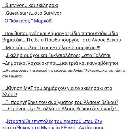
...Survivor ...και εκκλησάκι
...
Guest stars...στο Survivor
..O "kόκκινος " Μαρκό!!!
.
.Πρωθυπουργός και Δήμαρχος:.ίδιο παπουτσάκι..ίδιο
βηματάκι...Ti είδε ο Πρωθυπουργός ..στο Άλσος Βεϊκου
...Μαρκόπουλος..Τα κάνει όλα και συμφέρει!!!
...
.Εκκλησιομάχοι και Εκκλσιολάτρες ..στο Γαλάτσι
--
Δημοτικοί λαχανόκηποι...μαντριά και κανναβόκηποι
.
...Αυτοκινούμενη περιφορά της εικόνας της Αγίας Γλυκερίας...και της πίστης
στο Γαλάτσι.
.
...Κίνηση ΜΑΤ του Δημάρχου για το εκκλησάκι στο
Άλσος!
..
.Τι προηγήθηκε του ανοίγματος του Άλσους Βεϊκου?
----
Ο μήνας είχε 9...αλλά το Άλσος Βεϊκου δεν άνοιξε!!!
....
Ντροπή!Οι επιστολές του Χριστού...που δεν
κατατέθηκαν στο Μνημείο Εθνικής Αντίστασης