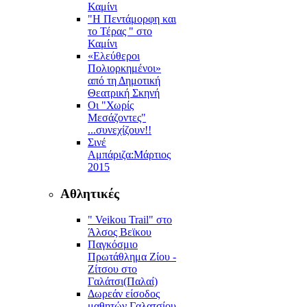
Καμίνι
"Η Πεντάμορφη και
το Τέρας " στο
Καμίνι
«Ελεύθεροι
Πολιορκημένοι»
από τη Δημοτική
Θεατρική Σκηνή
Οι "Χωρίς
Μεσάζοντες"
...συνεχίζουν!!
Σινέ
Αμπάριζα:Mάρτιος
2015
Αθλητικές
" Veikou Trail" στο
Άλσος Βεϊκου
Παγκόσμιο
Πρωτάθλημα Ζίου -
Ζίτσου στο
Γαλάτσι(Παλαί)
Δωρεάν είσοδος
μαθητών Γαλατσίου