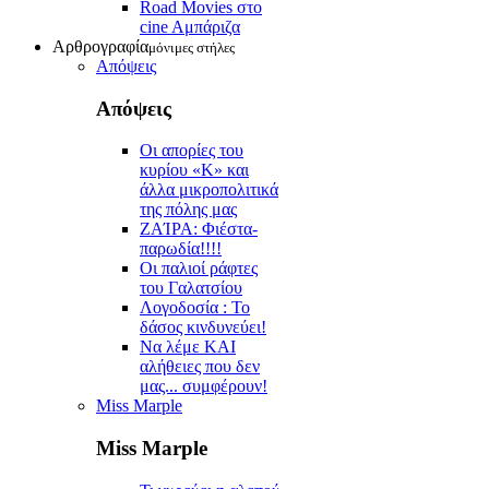
Road Movies στο
cine Aμπάριζα
Αρθρογραφία
μόνιμες στήλες
Απόψεις
Απόψεις
Οι απορίες του
κυρίου «Κ» και
άλλα μικροπολιτικά
της πόλης μας
ZAΊΡΑ: Φιέστα-
παρωδία!!!!
Οι παλιοί ράφτες
του Γαλατσίου
Λογοδοσία : Το
δάσος κινδυνεύει!
Να λέμε ΚΑΙ
αλήθειες που δεν
μας... συμφέρουν!
Miss Marple
Miss Marple