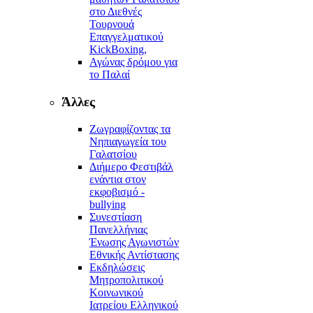
στο Διεθνές
Τουρνουά
Επαγγελματικού
KickBoxing,
Αγώνας δρόμου για
το Παλαί
Άλλες
Ζωγραφίζοντας τα
Νηπιαγωγεία του
Γαλατσίου
Διήμερο Φεστιβάλ
ενάντια στον
εκφοβισμό -
bullying
Συνεστίαση
Πανελλήνιας
Ένωσης Αγωνιστών
Εθνικής Αντίστασης
Εκδηλώσεις
Μητροπολιτικού
Κοινωνικού
Ιατρείου Ελληνικού