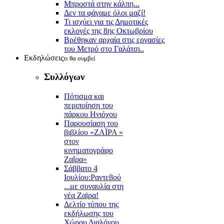
Μπροστά στην κάλπη...
Δεν τα φάγαμε όλοι μαζί!
Τι ισχύει για τις Δημοτικές
εκλογές της 8ης Οκτωβρίου
Βρέθηκαν αρχαία στις εργασίες
του Μετρό στο Γαλάτσι..
Εκδηλώσεις
τι θα συμβεί
Συλλόγων
Πότισμα και
περιποίηση του
πάρκου Ηνιόχου
Παρουσίαση του
βιβλίου «ΖΑΪΡΑ »
στον
κινηματογράφο
Ζαΐρα»
Σάββατο 4
Ιουλίου:Ραντεβού
...με συναυλία στη
νέα Ζαϊρα!
Δελτίο τύπου της
εκδήλωσης του
Χώρου Διαλόγου