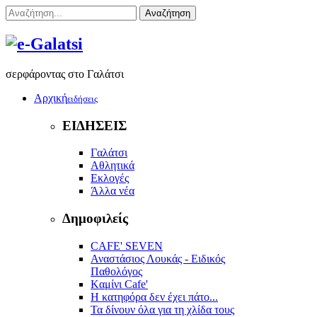
Αναζήτηση
σερφάροντας στο Γαλάτσι
Αρχική
ειδήσεις
ΕΙΔΗΣΕΙΣ
Γαλάτσι
Αθλητικά
Εκλογές
Άλλα νέα
Δημοφιλείς
CAFE' SEVEN
Αναστάσιος Λουκάς - Ειδικός
Παθολόγος
Kαμίνι Cafe'
Η κατηφόρα δεν έχει πάτο...
Τα δίνουν όλα για τη χλίδα τους