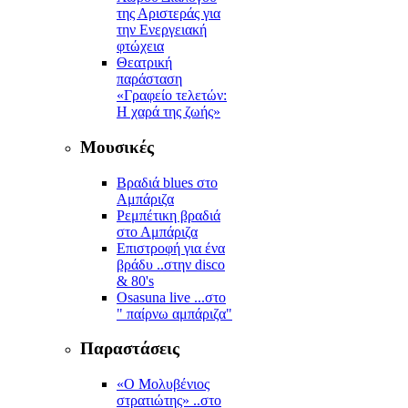
της Αριστεράς για
την Ενεργειακή
φτώχεια
Θεατρική
παράσταση
«Γραφείο τελετών:
Η χαρά της ζωής»
Μουσικές
Βραδιά blues στο
Αμπάριζα
Ρεμπέτικη βραδιά
στο Αμπάριζα
Επιστροφή για ένα
βράδυ ..στην disco
& 80's
Osasuna live ...στο
" παίρνω αμπάριζα"
Παραστάσεις
«Ο Μολυβένιος
στρατιώτης» ..στο