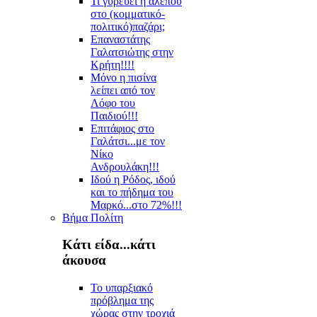
Τι γυρεύει η αλεπού
στο (κομματικό-
πολιτικό)παζάρι;
Επαναστάτης
Γαλατσιώτης στην
Κρήτη!!!!
Μόνο η πισίνα
λείπει από τον
Λόφο του
Παιδιού!!!
Επιτάφιος στο
Γαλάτσι...με τον
Νίκο
Ανδρουλάκη!!!
Ιδού η Ρόδος, ιδού
και το πήδημα του
Μαρκό...στο 72%!!!
Βήμα Πολίτη
Κάτι είδα...κάτι
άκουσα
Το υπαρξιακό
πρόβλημα της
χώρας στην τροχιά