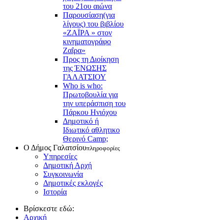
του 21ου αιώνα
Παρουσίαση(για
λίγους) του βιβλίου
«ΖΑΪΡΑ » στον
κινηματογράφο
Ζαΐρα»
Προς τη Διοίκηση
της ΈΝΩΣΗΣ
ΓΑΛΑΤΣΙΟΥ
Who is who:
Πρωτοβουλία για
την υπεράσπιση του
Πάρκου Ηνιόχου
Δημοτικό ή
Ιδιωτικό αθλητικο
Θερινό Camp;
Ο Δήμος Γαλατσίου
πληροφορίες
Υπηρεσίες
Δημοτική Αρχή
Συγκοινωνία
Δημοτικές εκλογές
Ιστορία
Βρίσκεστε εδώ:
Αρχική