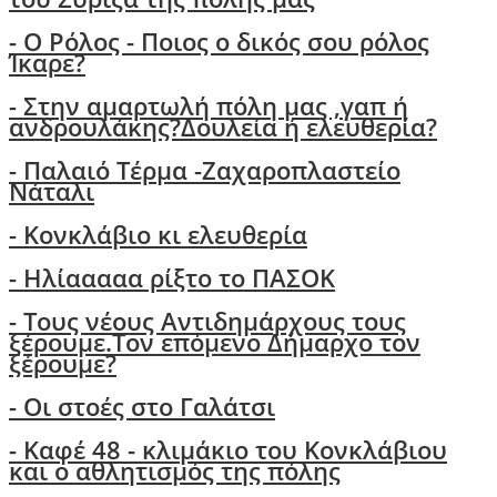
- Ο Ρόλος - Ποιος ο δικός σου ρόλος
Ίκαρε?
- Στην αμαρτωλή πόλη μας ,γαπ ή
ανδρουλάκης?Δουλεία ή ελευθερία?
- Παλαιό Τέρμα -Ζαχαροπλαστείο
Νάταλι
- Κονκλάβιο κι ελευθερία
- Ηλίααααα ρίξτο το ΠΑΣΟΚ
-
Τους νέους Αντιδημάρχους τους
ξέρουμε.Τον επόμενο Δήμαρχο τον
ξέρουμε?
-
Οι στοές στο Γαλάτσι
- Καφέ 48 - κλιμάκιο του Κονκλάβιου
και ο αθλητισμός της πόλης