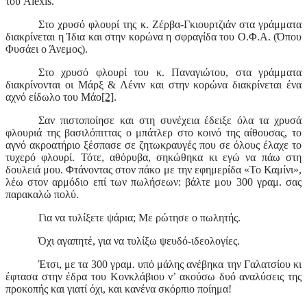
του
Alexis
.
Στο χρυσό φλουρί της κ. Ζέρβα-Γκιουρτζιάν στα γράμματα
διακρίνεται η Ίδια και στην κορώνα η σφραγίδα του Ο.Φ.Α. (Όπου
Φυσάει ο Άνεμος).
Στο χρυσό φλουρί του κ. Παναγιώτου, στα γράμματα
διακρίνονται οι Μάρξ & Λένιν και στην κορώνα διακρίνεται ένα
αχνό είδωλο του Μάο
[2]
.
Σαν πιστοποίησε και στη συνέχεια έδειξε όλα τα χρυσά
φλουριά της βασιλόπιττας ο μπάτλερ στο κοινό της αίθουσας, το
αγνό ακροατήριο ξέσπασε σε ζητωκραυγές που σε όλους έλαχε το
τυχερό φλουρί. Τότε, αθόρυβα, σηκώθηκα κι εγώ να πάω στη
δουλειά μου. Φτάνοντας στον πάκο με την εφημερίδα «Το Καμίνι»,
λέω στον αρμόδιο επί των πωλήσεων: βάλτε μου 300 γραμ. σας
παρακαλώ πολύ.
Για να τυλίξετε ψάρια; Με ρώτησε ο πωλητής.
Όχι αγαπητέ, για να τυλίξω ψευδό-ιδεολογίες.
Έτσι, με τα 300 γραμ. υπό μάλης ανέβηκα την Γαλατσίου κι
έφτασα στην έδρα του Κονκλάβιου ν’ ακούσω δυό αναλύσεις της
προκοπής και γιατί όχι, και κανένα σκόρπιο ποίημα!