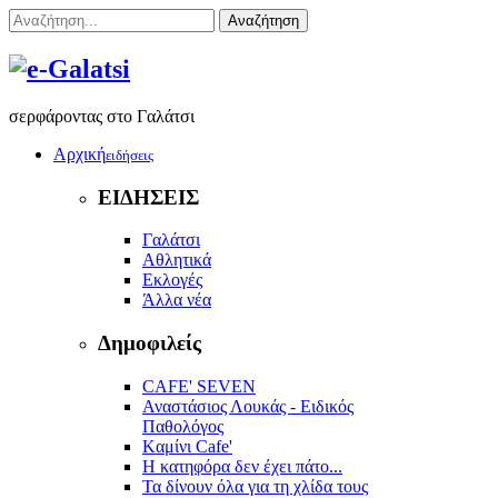
Αναζήτηση
σερφάροντας στο Γαλάτσι
Αρχική
ειδήσεις
ΕΙΔΗΣΕΙΣ
Γαλάτσι
Αθλητικά
Εκλογές
Άλλα νέα
Δημοφιλείς
CAFE' SEVEN
Αναστάσιος Λουκάς - Ειδικός
Παθολόγος
Kαμίνι Cafe'
Η κατηφόρα δεν έχει πάτο...
Τα δίνουν όλα για τη χλίδα τους