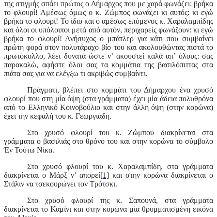
της στιγμής σπάει πρώτος ο Δήμαρχος που με χαρά φωνάζει: βρήκα
το φλουρί! Αμέσως όμως ο κ. Ζώμπος φωνάζει κι αυτός: κι εγώ
βρήκα το φλουρί! Το ίδιο και ο αμέσως επόμενος κ. Χαραλαμπίδης
και όλοι οι υπόλοιποι μετά από αυτόν, περιχαρείς φωνάζουν: κι εγώ
βρήκα το φλουρί! Ανήσυχος ο μπάτλερ για κάτι που συμβαίνει
πρώτη φορά στον πολυτάραχο βίο του και ακολουθώντας πιστά το
πρωτόκολλο, λέει δυνατά ώστε ν’ ακουστεί καλά απ’ όλους: σας
παρακαλώ, αφήστε όλοι σας τα κομμάτια της βασιλόπιττας στα
πιάτα σας για να ελέγξω τι ακριβώς συμβαίνει.
Πράγματι, βλέπει στο κομμάτι του Δήμαρχου ένα χρυσό
φλουρί που στη μία όψη (στα γράμματα) έχει μία άδεια πολυθρόνα
από το Ελληνικό Κοινοβούλιο και στην άλλη όψη (στην κορώνα)
έχει την κεφαλή του κ. Γεωργιάδη.
Στο χρυσό φλουρί του κ. Ζώμπου διακρίνεται στα
γράμματα ο βασιλιάς στο θρόνο του και στην κορώνα το σύμβολο
Έν Τούτω Νίκα.
Στο χρυσό φλουρί του κ. Χαραλαμπίδη, στα γράμματα
διακρίνεται ο Μάρξ ν’ απορεί
[1]
και στην κορώνα διακρίνεται ο
Στάλιν να τσεκουρώνει τον Τρότσκι.
Στο χρυσό φλουρί της κ. Σαπουνά, στα γράμματα
διακρίνεται το Καμίνι και στην κορώνα μία θρυμματισμένη εικόνα