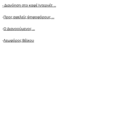
-
Διανόηση στο καφέ Ιντερνέτ ...
-
Προς αφελείς ψηφοφόρους …
-
Ο Διανοούμενος ...
-
Λεωφόρος Βέϊκου