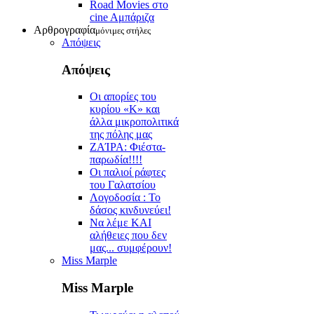
Road Movies στο
cine Aμπάριζα
Αρθρογραφία
μόνιμες στήλες
Απόψεις
Απόψεις
Οι απορίες του
κυρίου «Κ» και
άλλα μικροπολιτικά
της πόλης μας
ZAΊΡΑ: Φιέστα-
παρωδία!!!!
Οι παλιοί ράφτες
του Γαλατσίου
Λογοδοσία : Το
δάσος κινδυνεύει!
Να λέμε ΚΑΙ
αλήθειες που δεν
μας... συμφέρουν!
Miss Marple
Miss Marple