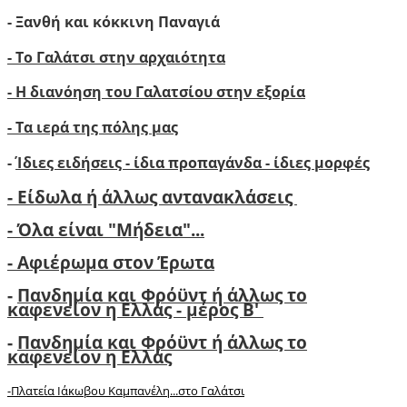
- Ξανθή και κόκκινη Παναγιά
- Το Γαλάτσι στην αρχαιότητα
- Η διανόηση του Γαλατσίου στην εξορία
- Τα ιερά της πόλης μας
-
Ίδιες ειδήσεις - ίδια προπαγάνδα - ίδιες μορφές
- Είδωλα ή άλλως αντανακλάσεις
- Όλα είναι "Μήδεια"...
- Αφιέρωμα στον Έρωτα
-
Πανδημία και Φρόϋντ ή άλλως το
καφενείον η Ελλάς - μέρος Β'
-
Πανδημία και Φρόϋντ ή άλλως το
καφενείον η Ελλάς
-Πλατεία Ιάκωβου Καμπανέλη...στο Γαλάτσι