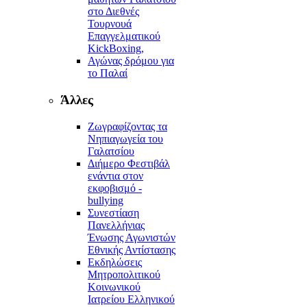
στο Διεθνές
Τουρνουά
Επαγγελματικού
KickBoxing,
Αγώνας δρόμου για
το Παλαί
Άλλες
Ζωγραφίζοντας τα
Νηπιαγωγεία του
Γαλατσίου
Διήμερο Φεστιβάλ
ενάντια στον
εκφοβισμό -
bullying
Συνεστίαση
Πανελλήνιας
Ένωσης Αγωνιστών
Εθνικής Αντίστασης
Εκδηλώσεις
Μητροπολιτικού
Κοινωνικού
Ιατρείου Ελληνικού