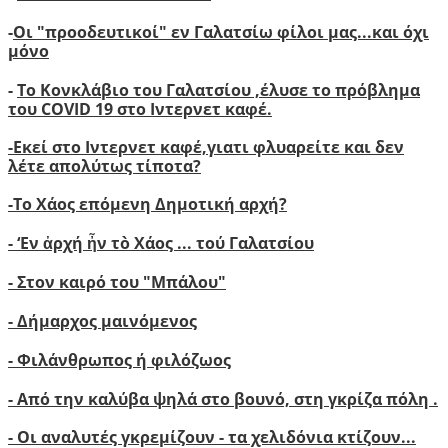
-
Οι "προοδευτικοί" εν Γαλατσίω φίλοι μας...και όχι
μόνο
-
Το Κονκλάβιο του Γαλατσίου ,έλυσε το πρόβλημα
του COVID 19 στο Ιντερνετ καφέ.
-
Ε
κεί στο Ιντερνετ καφέ,γιατι φλυαρείτε και δεν
λέτε απολύτως τίποτα?
-
Το Χάος επόμενη Δημοτική αρχή?
-
‘
Εν ἀρχή ἦν τὸ Χάος ... τού Γαλατσίου
-
Στον καιρό του "Μπάλου"
- Δήμαρχος μαινόμενος
- Φιλάνθρωπος ή φιλόζωος
- Από την καλύβα ψηλά στο βουνό, στη γκρίζα πόλη .
- Οι αναλυτές γκρεμίζουν - τα χελιδόνια κτίζουν..
.