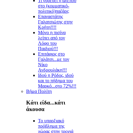
Τι γυρεύει η αλεπού
στο (κομματικό-
πολιτικό)παζάρι;
Επαναστάτης
Γαλατσιώτης στην
Κρήτη!!!!
Μόνο η πισίνα
λείπει από τον
Λόφο του
Παιδιού!!!
Επιτάφιος στο
Γαλάτσι...με τον
Νίκο
Ανδρουλάκη!!!
Ιδού η Ρόδος, ιδού
και το πήδημα του
Μαρκό...στο 72%!!!
Βήμα Πολίτη
Κάτι είδα...κάτι
άκουσα
Το υπαρξιακό
πρόβλημα της
χώρας στην τροχιά