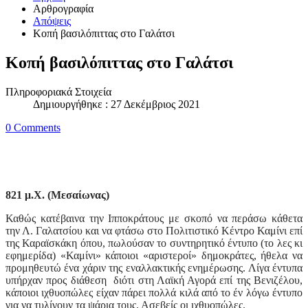
Αρθρογραφία
Απόψεις
Κοπή βασιλόπιττας στο Γαλάτσι
Κοπή βασιλόπιττας στο Γαλάτσι
Πληροφοριακά Στοιχεία
Δημιουργήθηκε : 27 Δεκέμβριος 2021
0 Comments
821 μ.Χ. (Μεσαίωνας)
Καθώς κατέβαινα την Ιπποκράτους με σκοπό να περάσω κάθετα
την Λ. Γαλατσίου και να φτάσω στο Πολιτιστικό Κέντρο Καμίνι επί
της Καραϊσκάκη όπου, πωλούσαν το συντηρητικό έντυπο (το λες κι
εφημερίδα) «Καμίνι» κάποιοι «αριστεροί» δημοκράτες, ήθελα να
προμηθευτώ ένα χάριν της εναλλακτικής ενημέρωσης. Λίγα έντυπα
υπήρχαν προς διάθεση διότι στη Λαϊκή Αγορά επί της Βενιζέλου,
κάποιοι ιχθυοπώλες είχαν πάρει πολλά κιλά από το έν λόγω έντυπο
για να τυλίγουν τα ψάρια τους. Ασεβείς οι ιχθυοπώλες.