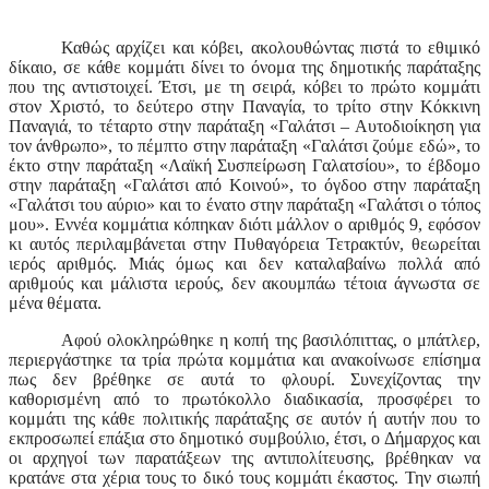
Καθώς αρχίζει και κόβει, ακολουθώντας πιστά το εθιμικό
δίκαιο, σε κάθε κομμάτι δίνει το όνομα της δημοτικής παράταξης
που της αντιστοιχεί. Έτσι, με τη σειρά, κόβει το πρώτο κομμάτι
στον Χριστό, το δεύτερο στην Παναγία, το τρίτο στην Κόκκινη
Παναγιά, το τέταρτο στην παράταξη «Γαλάτσι – Αυτοδιοίκηση για
τον άνθρωπο», το πέμπτο στην παράταξη «Γαλάτσι ζούμε εδώ», το
έκτο στην παράταξη «Λαϊκή Συσπείρωση Γαλατσίου», το έβδομο
στην παράταξη «Γαλάτσι από Κοινού», το όγδοο στην παράταξη
«Γαλάτσι του αύριο» και το ένατο στην παράταξη «Γαλάτσι ο τόπος
μου». Εννέα κομμάτια κόπηκαν διότι μάλλον ο αριθμός 9, εφόσον
κι αυτός περιλαμβάνεται στην Πυθαγόρεια Τετρακτύν, θεωρείται
ιερός αριθμός. Μιάς όμως και δεν καταλαβαίνω πολλά από
αριθμούς και μάλιστα ιερούς, δεν ακουμπάω τέτοια άγνωστα σε
μένα θέματα.
Αφού ολοκληρώθηκε η κοπή της βασιλόπιττας, ο μπάτλερ,
περιεργάστηκε τα τρία πρώτα κομμάτια και ανακοίνωσε επίσημα
πως δεν βρέθηκε σε αυτά το φλουρί. Συνεχίζοντας την
καθορισμένη από το πρωτόκολλο διαδικασία, προσφέρει το
κομμάτι της κάθε πολιτικής παράταξης σε αυτόν ή αυτήν που το
εκπροσωπεί επάξια στο δημοτικό συμβούλιο, έτσι, ο Δήμαρχος και
οι αρχηγοί των παρατάξεων της αντιπολίτευσης, βρέθηκαν να
κρατάνε στα χέρια τους το δικό τους κομμάτι έκαστος. Την σιωπή