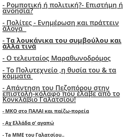
-
Ρομποτική ή πολιτική?- Επιστήμη ή
ανοησία?
-
Πολίτες - Ενημέρωση και πράττειν
άλογα
-
Τα λουκάνικα του συμβούλου και
άλλα τινά
- Ο τελευταίος Μαραθωνοδρόμος
- Το Πολυτεχνείο ,η θυσία του & τα
κόμματα
- Απάντηση του Πεζοπόρου στην
επιστολή-κόλαφο που έλαβε από το
Κονκλάβιο Γαλατσίου!
- ΜΚΟ στο ΠΑΛΑΙ και παίζω-πορεία
- Αχ Ελλάδα σ' αγαπώ
-
Ta ΜΜΕ του Γαλατσίου..