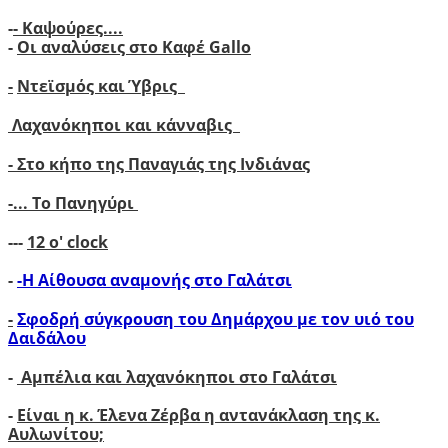
-
- Καψούρες....
-
Οι αναλύσεις στο Καφέ Gallo
-
Ντεϊσμός και Ύβρις
Λαχανόκηποι και κάνναβις
- Στο κήπο της Παναγιάς της Ινδιάνας
-...
Το Πανηγύρι
---
12 ο' clock
-
-Η Αίθουσα αναμονής στο Γαλάτσι
-
Σφοδρή σύγκρουση του Δημάρχου με τον υιό του
Δαιδάλου
-
Αμπέλια και λαχανόκηποι στο Γαλάτσι
-
Είναι η κ. Έλενα Ζέρβα η αντανάκλαση της κ.
Αυλωνίτου;