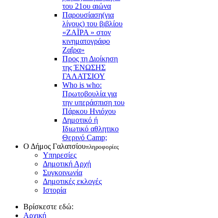
του 21ου αιώνα
Παρουσίαση(για
λίγους) του βιβλίου
«ΖΑΪΡΑ » στον
κινηματογράφο
Ζαΐρα»
Προς τη Διοίκηση
της ΈΝΩΣΗΣ
ΓΑΛΑΤΣΙΟΥ
Who is who:
Πρωτοβουλία για
την υπεράσπιση του
Πάρκου Ηνιόχου
Δημοτικό ή
Ιδιωτικό αθλητικο
Θερινό Camp;
Ο Δήμος Γαλατσίου
πληροφορίες
Υπηρεσίες
Δημοτική Αρχή
Συγκοινωνία
Δημοτικές εκλογές
Ιστορία
Βρίσκεστε εδώ:
Αρχική