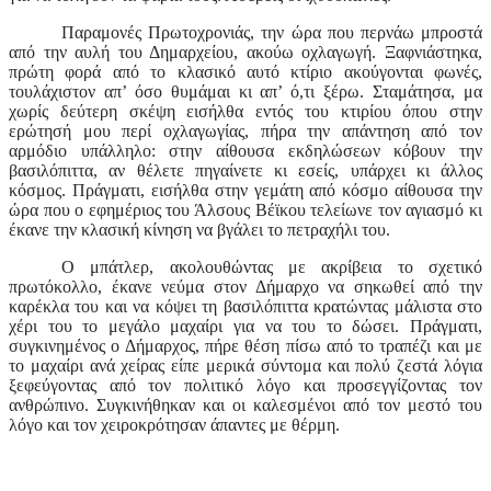
Παραμονές Πρωτοχρονιάς, την ώρα που περνάω μπροστά
από την αυλή του Δημαρχείου, ακούω οχλαγωγή. Ξαφνιάστηκα,
πρώτη φορά από το κλασικό αυτό κτίριο ακούγονται φωνές,
τουλάχιστον απ’ όσο θυμάμαι κι απ’ ό,τι ξέρω. Σταμάτησα, μα
χωρίς δεύτερη σκέψη εισήλθα εντός του κτιρίου όπου στην
ερώτησή μου περί οχλαγωγίας, πήρα την απάντηση από τον
αρμόδιο υπάλληλο: στην αίθουσα εκδηλώσεων κόβουν την
βασιλόπιττα, αν θέλετε πηγαίνετε κι εσείς, υπάρχει κι άλλος
κόσμος. Πράγματι, εισήλθα στην γεμάτη από κόσμο αίθουσα την
ώρα που ο εφημέριος του Άλσους Βέϊκου τελείωνε τον αγιασμό κι
έκανε την κλασική κίνηση να βγάλει το πετραχήλι του.
Ο μπάτλερ, ακολουθώντας με ακρίβεια το σχετικό
πρωτόκολλο, έκανε νεύμα στον Δήμαρχο να σηκωθεί από την
καρέκλα του και να κόψει τη βασιλόπιττα κρατώντας μάλιστα στο
χέρι του το μεγάλο μαχαίρι για να του το δώσει. Πράγματι,
συγκινημένος ο Δήμαρχος, πήρε θέση πίσω από το τραπέζι και με
το μαχαίρι ανά χείρας είπε μερικά σύντομα και πολύ ζεστά λόγια
ξεφεύγοντας από τον πολιτικό λόγο και προσεγγίζοντας τον
ανθρώπινο. Συγκινήθηκαν και οι καλεσμένοι από τον μεστό του
λόγο και τον χειροκρότησαν άπαντες με θέρμη.