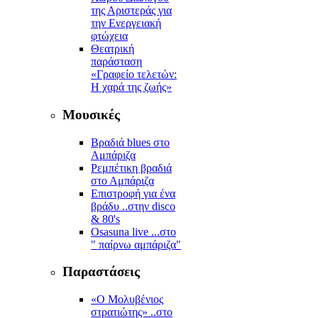
της Αριστεράς για
την Ενεργειακή
φτώχεια
Θεατρική
παράσταση
«Γραφείο τελετών:
Η χαρά της ζωής»
Μουσικές
Βραδιά blues στο
Αμπάριζα
Ρεμπέτικη βραδιά
στο Αμπάριζα
Επιστροφή για ένα
βράδυ ..στην disco
& 80's
Osasuna live ...στο
" παίρνω αμπάριζα"
Παραστάσεις
«Ο Μολυβένιος
στρατιώτης» ..στο