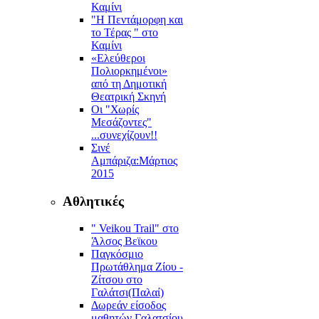
Καμίνι
"Η Πεντάμορφη και
το Τέρας " στο
Καμίνι
«Ελεύθεροι
Πολιορκημένοι»
από τη Δημοτική
Θεατρική Σκηνή
Οι "Χωρίς
Μεσάζοντες"
...συνεχίζουν!!
Σινέ
Αμπάριζα:Mάρτιος
2015
Αθλητικές
" Veikou Trail" στο
Άλσος Βεϊκου
Παγκόσμιο
Πρωτάθλημα Ζίου -
Ζίτσου στο
Γαλάτσι(Παλαί)
Δωρεάν είσοδος
μαθητών Γαλατσίου