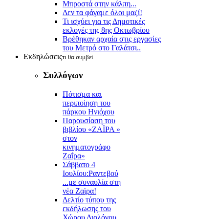
Μπροστά στην κάλπη...
Δεν τα φάγαμε όλοι μαζί!
Τι ισχύει για τις Δημοτικές
εκλογές της 8ης Οκτωβρίου
Βρέθηκαν αρχαία στις εργασίες
του Μετρό στο Γαλάτσι..
Εκδηλώσεις
τι θα συμβεί
Συλλόγων
Πότισμα και
περιποίηση του
πάρκου Ηνιόχου
Παρουσίαση του
βιβλίου «ΖΑΪΡΑ »
στον
κινηματογράφο
Ζαΐρα»
Σάββατο 4
Ιουλίου:Ραντεβού
...με συναυλία στη
νέα Ζαϊρα!
Δελτίο τύπου της
εκδήλωσης του
Χώρου Διαλόγου