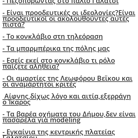
- Πεζοπορώντας στο παλιό Γαλάτσι
-
Είναι προοδευτικές οι ιδεολογίες?Είναι
προοδευτικοί οι ακολουθούντες αυτές
πιστά?
- Τo κονκλάβιο στη τηλεόραση
- Τα μπαρμπέρικα της πόλης μας
- Εσείς εκεί στο κονκλάβιο τι ρόλο
παίζετε αλήθεια?
-
Οι αμαρτίες της Λεωφόρου Βεϊκου και
οι αναμάρτητοι κριτές
Αίφνης,δίχως λόγο και αιτία,εξερράγη
ο Ίκαρος
- Tα βαρέα οχήματα του Δήμου,δεν είναι
πασαρέλα για modeling
- Εγκαίνια της κεντρικής πλατείας
Γαλατσίου