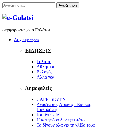
Αναζήτηση
σερφάροντας στο Γαλάτσι
Αρχική
ειδήσεις
ΕΙΔΗΣΕΙΣ
Γαλάτσι
Αθλητικά
Εκλογές
Άλλα νέα
Δημοφιλείς
CAFE' SEVEN
Αναστάσιος Λουκάς - Ειδικός
Παθολόγος
Kαμίνι Cafe'
Η κατηφόρα δεν έχει πάτο...
Τα δίνουν όλα για τη χλίδα τους