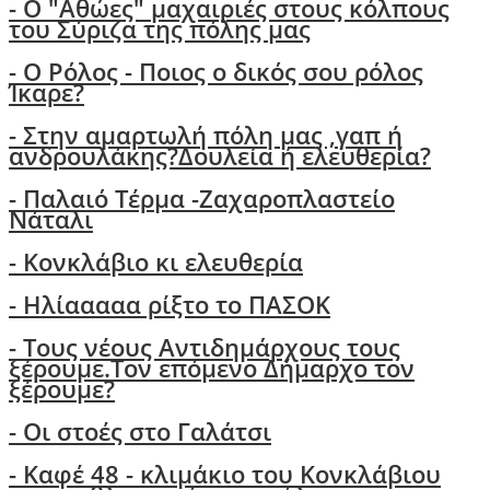
-
Ο "Αθώες" μαχαιριές στους κόλπους
του Σύριζα της πόλης μας
- Ο Ρόλος - Ποιος ο δικός σου ρόλος
Ίκαρε?
- Στην αμαρτωλή πόλη μας ,γαπ ή
ανδρουλάκης?Δουλεία ή ελευθερία?
- Παλαιό Τέρμα -Ζαχαροπλαστείο
Νάταλι
- Κονκλάβιο κι ελευθερία
- Ηλίααααα ρίξτο το ΠΑΣΟΚ
-
Τους νέους Αντιδημάρχους τους
ξέρουμε.Τον επόμενο Δήμαρχο τον
ξέρουμε?
-
Οι στοές στο Γαλάτσι
- Καφέ 48 - κλιμάκιο του Κονκλάβιου