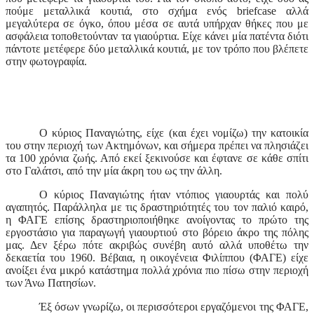
πούμε μεταλλικά κουτιά, στο σχήμα ενός
briefcase
αλλά
μεγαλύτερα σε όγκο, όπου μέσα σε αυτά υπήρχαν θήκες που με
ασφάλεια τοποθετούνταν τα γιαούρτια. Είχε κάνει μία πατέντα διότι
πάντοτε μετέφερε δύο μεταλλικά κουτιά, με τον τρόπο που βλέπετε
στην φωτογραφία.
Ο κύριος Παναγιώτης, είχε (και έχει νομίζω) την κατοικία
του στην περιοχή των Ακτημόνων, και σήμερα πρέπει να πλησιάζει
τα 100 χρόνια ζωής. Από εκεί ξεκινούσε και έφτανε σε κάθε σπίτι
στο Γαλάτσι, από την μία άκρη του ως την άλλη.
Ο κύριος Παναγιώτης ήταν ντόπιος γιαουρτάς και πολύ
αγαπητός. Παράλληλα με τις δραστηριότητές του τον παλιό καιρό,
η ΦΑΓΕ επίσης δραστηριοποιήθηκε ανοίγοντας το πρώτο της
εργοστάσιο για παραγωγή γιαουρτιού στο βόρειο άκρο της πόλης
μας. Δεν ξέρω πότε ακριβώς συνέβη αυτό αλλά υποθέτω την
δεκαετία του 1960. Βέβαια, η οικογένεια Φιλίππου (ΦΑΓΕ) είχε
ανοίξει ένα μικρό κατάστημα πολλά χρόνια πιο πίσω στην περιοχή
των Άνω Πατησίων.
Έξ όσων γνωρίζω, οι περισσότεροι εργαζόμενοι της ΦΑΓΕ,