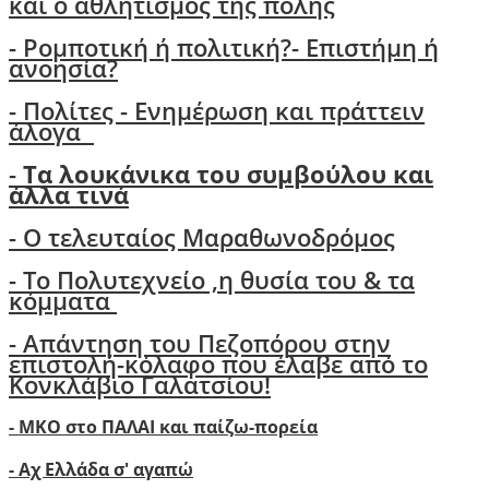
και ο αθλητισμός της πόλης
-
Ρομποτική ή πολιτική?- Επιστήμη ή
ανοησία?
-
Πολίτες - Ενημέρωση και πράττειν
άλογα
-
Τα λουκάνικα του συμβούλου και
άλλα τινά
- Ο τελευταίος Μαραθωνοδρόμος
- Το Πολυτεχνείο ,η θυσία του & τα
κόμματα
- Απάντηση του Πεζοπόρου στην
επιστολή-κόλαφο που έλαβε από το
Κονκλάβιο Γαλατσίου!
- ΜΚΟ στο ΠΑΛΑΙ και παίζω-πορεία
- Αχ Ελλάδα σ' αγαπώ