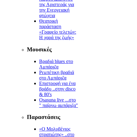
της Αριστεράς για
την Ενεργειακή
φτώχεια
Θεατρική
παράσταση
«Γραφείο τελετών:
Η χαρά της ζωής»
Μουσικές
Βραδιά blues στο
Αμπάριζα
Ρεμπέτικη βραδιά
στο Αμπάριζα
Επιστροφή για ένα
βράδυ ..στην disco
& 80's
Osasuna live ...στο
" παίρνω αμπάριζα"
Παραστάσεις
«Ο Μολυβένιος
στρατιώτης» ..στο