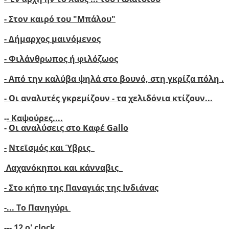
-
Στον καιρό του "Μπάλου"
- Δήμαρχος μαινόμενος
- Φιλάνθρωπος ή φιλόζωος
- Από την καλύβα ψηλά στο βουνό, στη γκρίζα πόλη .
- Οι αναλυτές γκρεμίζουν - τα χελιδόνια κτίζουν..
.
-
- Καψούρες....
-
Οι αναλύσεις στο Καφέ Gallo
-
Ντεϊσμός και Ύβρις
Λαχανόκηποι και κάνναβις
- Στο κήπο της Παναγιάς της Ινδιάνας
-...
Το Πανηγύρι
---
12 ο' clock