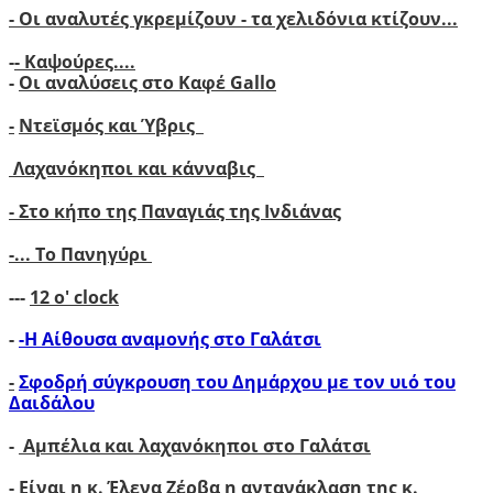
- Οι αναλυτές γκρεμίζουν - τα χελιδόνια κτίζουν..
.
-
- Καψούρες....
-
Οι αναλύσεις στο Καφέ Gallo
-
Ντεϊσμός και Ύβρις
Λαχανόκηποι και κάνναβις
- Στο κήπο της Παναγιάς της Ινδιάνας
-...
Το Πανηγύρι
---
12 ο' clock
-
-Η Αίθουσα αναμονής στο Γαλάτσι
-
Σφοδρή σύγκρουση του Δημάρχου με τον υιό του
Δαιδάλου
-
Αμπέλια και λαχανόκηποι στο Γαλάτσι
-
Είναι η κ. Έλενα Ζέρβα η αντανάκλαση της κ.