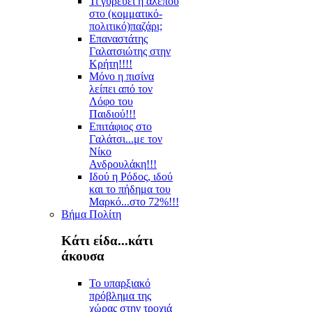
Τι γυρεύει η αλεπού
στο (κομματικό-
πολιτικό)παζάρι;
Επαναστάτης
Γαλατσιώτης στην
Κρήτη!!!!
Μόνο η πισίνα
λείπει από τον
Λόφο του
Παιδιού!!!
Επιτάφιος στο
Γαλάτσι...με τον
Νίκο
Ανδρουλάκη!!!
Ιδού η Ρόδος, ιδού
και το πήδημα του
Μαρκό...στο 72%!!!
Βήμα Πολίτη
Κάτι είδα...κάτι
άκουσα
Το υπαρξιακό
πρόβλημα της
χώρας στην τροχιά