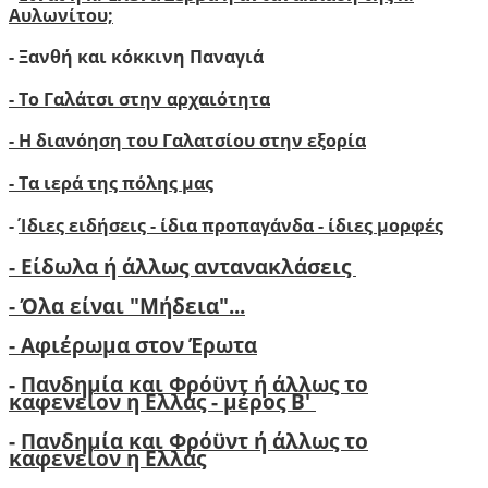
Αυλωνίτου;
- Ξανθή και κόκκινη Παναγιά
- Το Γαλάτσι στην αρχαιότητα
- Η διανόηση του Γαλατσίου στην εξορία
- Τα ιερά της πόλης μας
-
Ίδιες ειδήσεις - ίδια προπαγάνδα - ίδιες μορφές
- Είδωλα ή άλλως αντανακλάσεις
- Όλα είναι "Μήδεια"...
- Αφιέρωμα στον Έρωτα
-
Πανδημία και Φρόϋντ ή άλλως το
καφενείον η Ελλάς - μέρος Β'
-
Πανδημία και Φρόϋντ ή άλλως το
καφενείον η Ελλάς