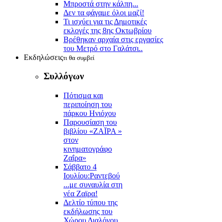
Μπροστά στην κάλπη...
Δεν τα φάγαμε όλοι μαζί!
Τι ισχύει για τις Δημοτικές
εκλογές της 8ης Οκτωβρίου
Βρέθηκαν αρχαία στις εργασίες
του Μετρό στο Γαλάτσι..
Εκδηλώσεις
τι θα συμβεί
Συλλόγων
Πότισμα και
περιποίηση του
πάρκου Ηνιόχου
Παρουσίαση του
βιβλίου «ΖΑΪΡΑ »
στον
κινηματογράφο
Ζαΐρα»
Σάββατο 4
Ιουλίου:Ραντεβού
...με συναυλία στη
νέα Ζαϊρα!
Δελτίο τύπου της
εκδήλωσης του
Χώρου Διαλόγου