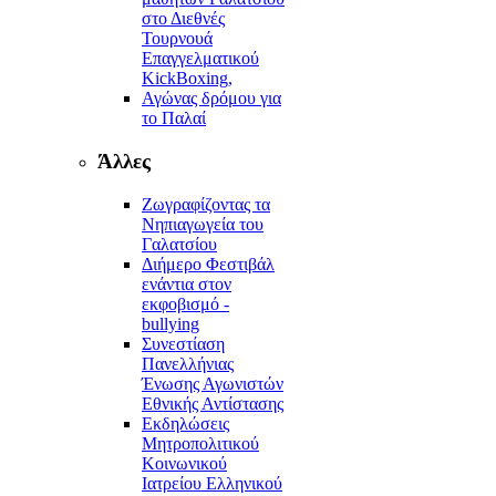
στο Διεθνές
Τουρνουά
Επαγγελματικού
KickBoxing,
Αγώνας δρόμου για
το Παλαί
Άλλες
Ζωγραφίζοντας τα
Νηπιαγωγεία του
Γαλατσίου
Διήμερο Φεστιβάλ
ενάντια στον
εκφοβισμό -
bullying
Συνεστίαση
Πανελλήνιας
Ένωσης Αγωνιστών
Εθνικής Αντίστασης
Εκδηλώσεις
Μητροπολιτικού
Κοινωνικού
Ιατρείου Ελληνικού