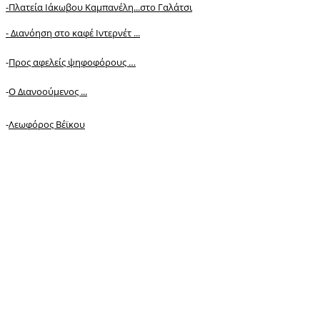
-Πλατεία Ιάκωβου Καμπανέλη...στο Γαλάτσι
-
Διανόηση στο καφέ Ιντερνέτ ...
-
Προς αφελείς ψηφοφόρους …
-
Ο Διανοούμενος ...
-
Λεωφόρος Βέϊκου