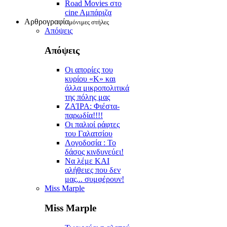
Road Movies στο
cine Aμπάριζα
Αρθρογραφία
μόνιμες στήλες
Απόψεις
Απόψεις
Οι απορίες του
κυρίου «Κ» και
άλλα μικροπολιτικά
της πόλης μας
ZAΊΡΑ: Φιέστα-
παρωδία!!!!
Οι παλιοί ράφτες
του Γαλατσίου
Λογοδοσία : Το
δάσος κινδυνεύει!
Να λέμε ΚΑΙ
αλήθειες που δεν
μας... συμφέρουν!
Miss Marple
Miss Marple