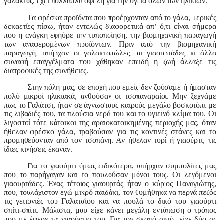
γάλακτος, έχει πολλαπλά οφέλη για την υγεία όλων των ηλικιών.
Τα φρέσκα προϊόντα που προέρχονταν από το γάλα, μερικές
δεκαετίες πίσω, ήταν εντελώς διαφορετικά απ’ ό,τι είναι σήμερα
που η ανάγκη εφηύρε την τυποποίηση, την βιομηχανική παραγωγή
των αναφερομένων προϊόντων. Πριν από την βιομηχανική
παραγωγή, υπήρχαν οι γαλακτοπώλες, οι γιαουρτάδες κι άλλα
συναφή επαγγέλματα που χάθηκαν επειδή η ζωή άλλαξε τις
διατροφικές της συνήθειες.
Στην πόλη μας, σε εποχή που εμείς δεν ζούσαμε ή ήμασταν
πολύ μικροί ηλικιακά, ανθούσαν οι τσοπαναραίοι. Μην ξεχνάμε
πως το Γαλάτσι, ήταν σε άγνωστους καιρούς μεγάλο βοσκοτόπι με
τις λιβαδιές του, τα πλούσια νερά του και το υγιεινό κλίμα του. Οι
λιγοστοί τότε κάτοικοι της αραιοκατοικημένης περιοχής μας, όταν
ήθελαν φρέσκο γάλα, τραβούσαν για τις κοντινές στάνες και το
προμηθεύονταν από τον τσοπάνη. Αν ήθελαν τυρί ή γιαούρτι, τις
ίδιες κινήσεις έκαναν.
Για το γιαούρτι όμως ειδικότερα, υπήρχαν συμπολίτες μας
που το παρήγαγαν και το πουλούσαν μόνοι τους. Οι λεγόμενοι
γιαουρτάδες. Ένας τέτοιος γιαουρτάς ήταν ο κύριος Παναγιώτης,
που, τουλάχιστον εγώ μικρό παιδάκι, τον θυμήθηκα να περνά πεζός
τις γειτονιές του Γαλατσίου και να πουλά το δικό του γιαούρτι
σπίτι-σπίτι. Μάλιστα, μου είχε κάνει μεγάλη εντύπωση ο τρόπος
που μετέφερε τα γιαούρτια του. Για τον σκοπό αυτό, είχε δύο ας