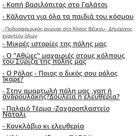
- Κοπή βασιλόπιτας στο Γαλάτσι
-
Κάλαντα για όλα τα παιδιά του κόσμου
-
Ποδοσφαιρικός αγώνας στο Άλσος Βέϊκου - Δήμαρχος
εναντίον όλων
- Μικρές ιστορίες της πόλης μας
-
Ο "Αθώες" μαχαιριές στους κόλπους
του Σύριζα της πόλης μας
- Ο Ρόλος - Ποιος ο δικός σου ρόλος
Ίκαρε?
- Στην αμαρτωλή πόλη μας ,γαπ ή
ανδρουλάκης?Δουλεία ή ελευθερία?
- Παλαιό Τέρμα -Ζαχαροπλαστείο
Νάταλι
- Κονκλάβιο κι ελευθερία