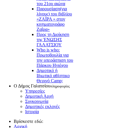
του 21ου αιώνα
Παρουσίαση(για
λίγους) του βιβλίου
«ΖΑΪΡΑ » στον
κινηματογράφο
Ζαΐρα»
Προς τη Διοίκηση
της ΈΝΩΣΗΣ
ΓΑΛΑΤΣΙΟΥ
Who is who:
Πρωτοβουλία για
την υπεράσπιση του
Πάρκου Ηνιόχου
Δημοτικό ή
Ιδιωτικό αθλητικο
Θερινό Camp;
Ο Δήμος Γαλατσίου
πληροφορίες
Υπηρεσίες
Δημοτική Αρχή
Συγκοινωνία
Δημοτικές εκλογές
Ιστορία
Βρίσκεστε εδώ:
Αρχική