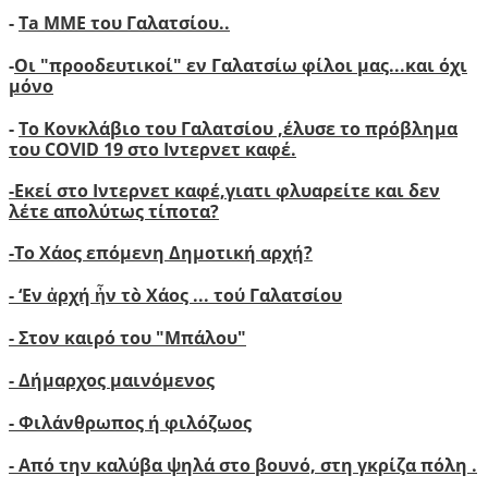
-
Ta ΜΜΕ του Γαλατσίου..
-
Οι "προοδευτικοί" εν Γαλατσίω φίλοι μας...και όχι
μόνο
-
Το Κονκλάβιο του Γαλατσίου ,έλυσε το πρόβλημα
του COVID 19 στο Ιντερνετ καφέ.
-
Ε
κεί στο Ιντερνετ καφέ,γιατι φλυαρείτε και δεν
λέτε απολύτως τίποτα?
-
Το Χάος επόμενη Δημοτική αρχή?
-
‘
Εν ἀρχή ἦν τὸ Χάος ... τού Γαλατσίου
-
Στον καιρό του "Μπάλου"
- Δήμαρχος μαινόμενος
- Φιλάνθρωπος ή φιλόζωος
- Από την καλύβα ψηλά στο βουνό, στη γκρίζα πόλη .