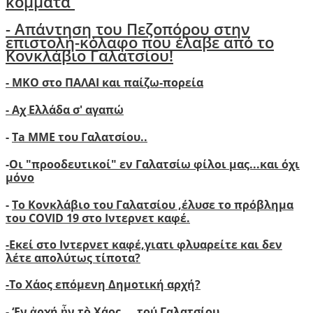
κόμματα
- Απάντηση του Πεζοπόρου στην
επιστολή-κόλαφο που έλαβε από το
Κονκλάβιο Γαλατσίου!
- ΜΚΟ στο ΠΑΛΑΙ και παίζω-πορεία
- Αχ Ελλάδα σ' αγαπώ
-
Ta ΜΜΕ του Γαλατσίου..
-
Οι "προοδευτικοί" εν Γαλατσίω φίλοι μας...και όχι
μόνο
-
Το Κονκλάβιο του Γαλατσίου ,έλυσε το πρόβλημα
του COVID 19 στο Ιντερνετ καφέ.
-
Ε
κεί στο Ιντερνετ καφέ,γιατι φλυαρείτε και δεν
λέτε απολύτως τίποτα?
-
Το Χάος επόμενη Δημοτική αρχή?
-
‘
Εν ἀρχή ἦν τὸ Χάος ... τού Γαλατσίου