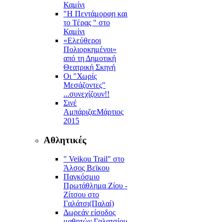
Καμίνι
"Η Πεντάμορφη και
το Τέρας " στο
Καμίνι
«Ελεύθεροι
Πολιορκημένοι»
από τη Δημοτική
Θεατρική Σκηνή
Οι "Χωρίς
Μεσάζοντες"
...συνεχίζουν!!
Σινέ
Αμπάριζα:Mάρτιος
2015
Αθλητικές
" Veikou Trail" στο
Άλσος Βεϊκου
Παγκόσμιο
Πρωτάθλημα Ζίου -
Ζίτσου στο
Γαλάτσι(Παλαί)
Δωρεάν είσοδος
μαθητών Γαλατσίου