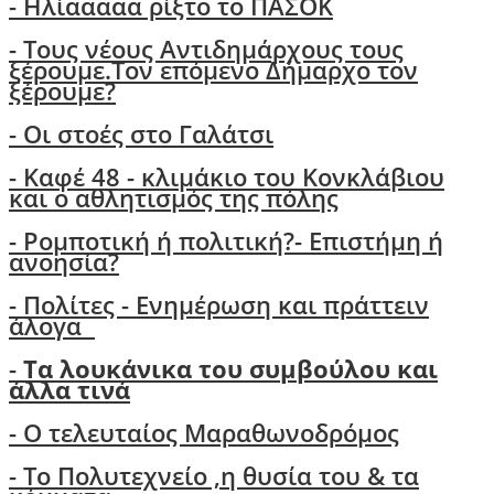
- Ηλίααααα ρίξτο το ΠΑΣΟΚ
-
Τους νέους Αντιδημάρχους τους
ξέρουμε.Τον επόμενο Δήμαρχο τον
ξέρουμε?
-
Οι στοές στο Γαλάτσι
- Καφέ 48 - κλιμάκιο του Κονκλάβιου
και ο αθλητισμός της πόλης
-
Ρομποτική ή πολιτική?- Επιστήμη ή
ανοησία?
-
Πολίτες - Ενημέρωση και πράττειν
άλογα
-
Τα λουκάνικα του συμβούλου και
άλλα τινά
- Ο τελευταίος Μαραθωνοδρόμος
- Το Πολυτεχνείο ,η θυσία του & τα