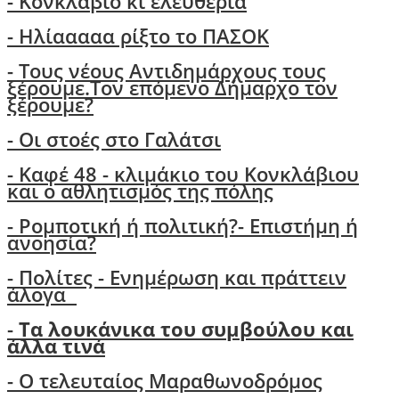
- Κονκλάβιο κι ελευθερία
- Ηλίααααα ρίξτο το ΠΑΣΟΚ
-
Τους νέους Αντιδημάρχους τους
ξέρουμε.Τον επόμενο Δήμαρχο τον
ξέρουμε?
-
Οι στοές στο Γαλάτσι
- Καφέ 48 - κλιμάκιο του Κονκλάβιου
και ο αθλητισμός της πόλης
-
Ρομποτική ή πολιτική?- Επιστήμη ή
ανοησία?
-
Πολίτες - Ενημέρωση και πράττειν
άλογα
-
Τα λουκάνικα του συμβούλου και
άλλα τινά
- Ο τελευταίος Μαραθωνοδρόμος