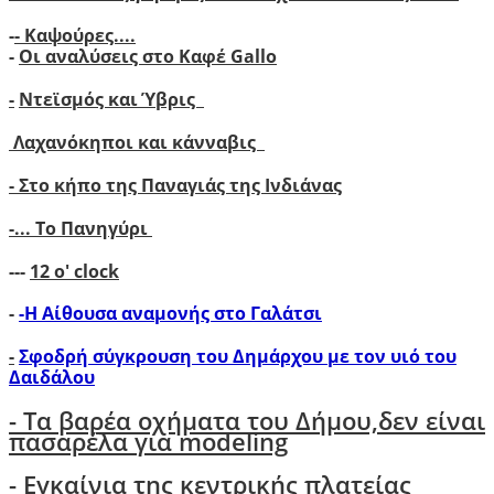
-
- Καψούρες....
-
Οι αναλύσεις στο Καφέ Gallo
-
Ντεϊσμός και Ύβρις
Λαχανόκηποι και κάνναβις
- Στο κήπο της Παναγιάς της Ινδιάνας
-...
Το Πανηγύρι
---
12 ο' clock
-
-Η Αίθουσα αναμονής στο Γαλάτσι
-
Σφοδρή σύγκρουση του Δημάρχου με τον υιό του
Δαιδάλου
- Tα βαρέα οχήματα του Δήμου,δεν είναι
πασαρέλα για modeling
- Εγκαίνια της κεντρικής πλατείας