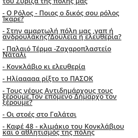
του Σύριζα της πόλης μας
- Ο Ρόλος - Ποιος ο δικός σου ρόλος
Ίκαρε?
- Στην αμαρτωλή πόλη μας ,γαπ ή
ανδρουλάκης?Δουλεία ή ελευθερία?
- Παλαιό Τέρμα -Ζαχαροπλαστείο
Νάταλι
- Κονκλάβιο κι ελευθερία
- Ηλίααααα ρίξτο το ΠΑΣΟΚ
-
Τους νέους Αντιδημάρχους τους
ξέρουμε.Τον επόμενο Δήμαρχο τον
ξέρουμε?
-
Οι στοές στο Γαλάτσι
- Καφέ 48 - κλιμάκιο του Κονκλάβιου
και ο αθλητισμός της πόλης