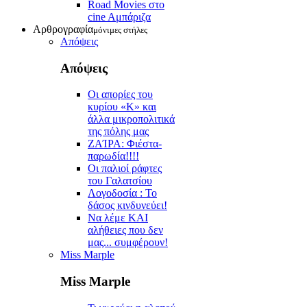
Road Movies στο
cine Aμπάριζα
Αρθρογραφία
μόνιμες στήλες
Απόψεις
Απόψεις
Οι απορίες του
κυρίου «Κ» και
άλλα μικροπολιτικά
της πόλης μας
ZAΊΡΑ: Φιέστα-
παρωδία!!!!
Οι παλιοί ράφτες
του Γαλατσίου
Λογοδοσία : Το
δάσος κινδυνεύει!
Να λέμε ΚΑΙ
αλήθειες που δεν
μας... συμφέρουν!
Miss Marple
Miss Marple