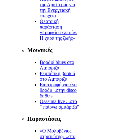
της Αριστεράς για
την Ενεργειακή
φτώχεια
Θεατρική
παράσταση
«Γραφείο τελετών:
Η χαρά της ζωής»
Μουσικές
Βραδιά blues στο
Αμπάριζα
Ρεμπέτικη βραδιά
στο Αμπάριζα
Επιστροφή για ένα
βράδυ ..στην disco
& 80's
Osasuna live ...στο
" παίρνω αμπάριζα"
Παραστάσεις
«Ο Μολυβένιος
στρατιώτης» ..στο