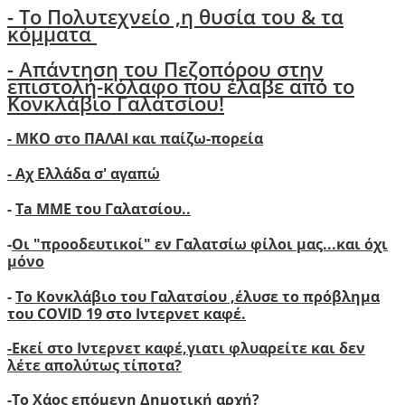
- Το Πολυτεχνείο ,η θυσία του & τα
κόμματα
- Απάντηση του Πεζοπόρου στην
επιστολή-κόλαφο που έλαβε από το
Κονκλάβιο Γαλατσίου!
- ΜΚΟ στο ΠΑΛΑΙ και παίζω-πορεία
- Αχ Ελλάδα σ' αγαπώ
-
Ta ΜΜΕ του Γαλατσίου..
-
Οι "προοδευτικοί" εν Γαλατσίω φίλοι μας...και όχι
μόνο
-
Το Κονκλάβιο του Γαλατσίου ,έλυσε το πρόβλημα
του COVID 19 στο Ιντερνετ καφέ.
-
Ε
κεί στο Ιντερνετ καφέ,γιατι φλυαρείτε και δεν
λέτε απολύτως τίποτα?
-
Το Χάος επόμενη Δημοτική αρχή?