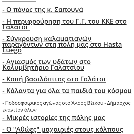
-
Ο πόνος της κ. Σαπουνά
-
H περιφρούρηση του Γ.Γ. του ΚΚΕ στο
Γαλάτσι
-
Σύγκρουση καλαματιανών
παραγόντων στη πόλη μας στο Hasta
Luego
- Αγιασμός των υδάτων στο
Κολυμβητήριο Γαλατσίου
- Κοπή βασιλόπιτας στο Γαλάτσι
-
Κάλαντα για όλα τα παιδιά του κόσμου
-
Ποδοσφαιρικός αγώνας στο Άλσος Βέϊκου - Δήμαρχος
εναντίον όλων
- Μικρές ιστορίες της πόλης μας
-
Ο "Αθώες" μαχαιριές στους κόλπους