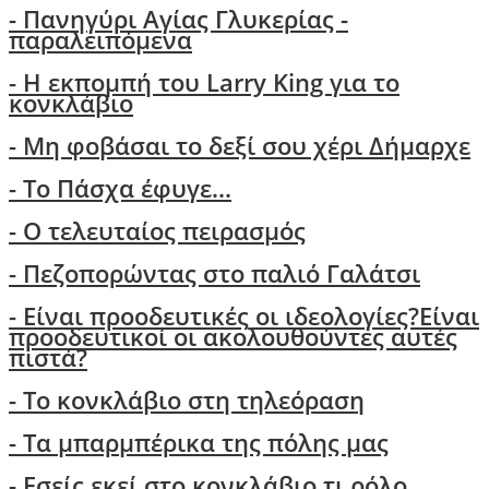
- Πανηγύρι Αγίας Γλυκερίας -
παραλειπόμενα
- Η εκπομπή του Larry King για το
κονκλάβιο
- Μη φοβάσαι το δεξί σου χέρι Δήμαρχε
-
Το Πάσχα έφυγε...
- Ο τελευταίος πειρασμός
- Πεζοπορώντας στο παλιό Γαλάτσι
-
Είναι προοδευτικές οι ιδεολογίες?Είναι
προοδευτικοί οι ακολουθούντες αυτές
πιστά?
- Τo κονκλάβιο στη τηλεόραση
- Τα μπαρμπέρικα της πόλης μας
- Εσείς εκεί στο κονκλάβιο τι ρόλο