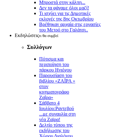
Μπροστά στην κάλπη...
Δεν τα φάγαμε όλοι μαζί!
Τι ισχύει για τις Δημοτικές
εκλογές της 8ης Οκτωβρίου
Βρέθηκαν αρχαία στις εργασίες
του Μετρό στο Γαλάτσι..
Εκδηλώσεις
τι θα συμβεί
Συλλόγων
Πότισμα και
περιποίηση του
πάρκου Ηνιόχου
Παρουσίαση του
βιβλίου «ΖΑΪΡΑ »
στον
κινηματογράφο
Ζαΐρα»
Σάββατο 4
Ιουλίου:Ραντεβού
...με συναυλία στη
νέα Ζαϊρα!
Δελτίο τύπου της
εκδήλωσης του
Χώρου Διαλόγου