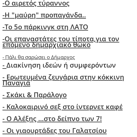
-Ο αιρετός τύραννος
-H "μαύρη" προπαγάνδα..
-Το 5ο πάρκινγκ στη ΛΑΤΟ
-
Οι επαναστάτες του τίποτα,για τον
επόμενο δημαρχιακό θώκο
-
Πάλι θα σαρώσει ο Δήμαρχος
-
Διακίνηση ιδεών ή συμφερόντων
- Ερωτευμένα ζευγάρια στην κόκκινη
Παναγιά
- Σκάκι & Παράλογο
- Kαλοκαιρινό σεξ στο ίντερνετ καφέ
- Ο Aλέξης ...στο δείπνο των 7!
-
Οι γιαουρτάδες του Γαλατσίου