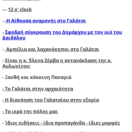
---
12 ο' clock
-
-Η Αίθουσα αναμονής στο Γαλάτσι
-
Σφοδρή σύγκρουση του Δημάρχου με τον υιό του
Δαιδάλου
-
Αμπέλια και λαχανόκηποι στο Γαλάτσι
-
Είναι η κ. Έλενα Ζέρβα η αντανάκλαση της κ.
Αυλωνίτου;
- Ξανθή και κόκκινη Παναγιά
- Το Γαλάτσι στην αρχαιότητα
- Η διανόηση του Γαλατσίου στην εξορία
- Τα ιερά της πόλης μας
-
Ίδιες ειδήσεις - ίδια προπαγάνδα - ίδιες μορφές