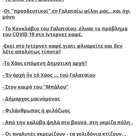
-
Οι "προοδευτικοί" εν Γαλατσίω φίλοι μας...και όχι
μόνο
-
Το Κονκλάβιο του Γαλατσίου ,έλυσε το πρόβλημα
του COVID 19 στο Ιντερνετ καφέ.
-
Ε
κεί στο Ιντερνετ καφέ,γιατι φλυαρείτε και δεν
λέτε απολύτως τίποτα?
-
Το Χάος επόμενη Δημοτική αρχή?
-
‘
Εν ἀρχή ἦν τὸ Χάος ... τού Γαλατσίου
-
Στον καιρό του "Μπάλου"
- Δήμαρχος μαινόμενος
- Φιλάνθρωπος ή φιλόζωος
- Από την καλύβα ψηλά στο βουνό, στη γκρίζα πόλη .
- Οι αναλυτές γκρεμίζουν - τα χελιδόνια κτίζουν..
.