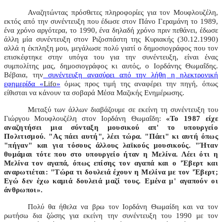
Αναζητώντας πρόσθετες πληροφορίες για τον Μουφλουζέλη,
εκτός από την συνέντευξη που έδωσε στον Πάνο Γεραμάνη το 1989,
ένα χρόνο αργότερα, το 1990, ένα δηλαδή χρόνο πριν πεθάνει, έδωσε
άλλη μία συνέντευξη στον Ριζοσπάστη της Κυριακής (30.12.1990)
αλλά η έκπληξη μου, μεγάλωσε πολύ γιατί ο δημοσιογράφος που τον
επισκέφτηκε στην υπόγα του για την συνέντευξη, είναι ένας
συμπολίτης μας, δημοσιογράφος κι αυτός, ο Ιορδάνης Θωμαΐδης.
Βέβαια, την
συνέντευξη ανασύρει από την λήθη η ηλεκτρονική
εφημερίδα «
Lifo
»
όμως προς τιμή της αναφέρει την πηγή, όπως
είθισται να κάνουν τα σοβαρά Μέσα Μαζικής Ενημέρωσης.
Μεταξύ των άλλων διαβάζουμε σε εκείνη τη συνέντευξη του
Γιώργου Μουφλουζέλη στον Ιορδάνη Θωμαΐδη:
«
Το 1987 είχε
αναζητήσει μια σύνταξη μουσικού απ' το υπουργείο
Πολιτισμού. "Ας πάει αυτή", λέει τώρα. "Πάει" κι αυτή όπως
"πήγαν" και για τόσους άλλους λαϊκούς μουσικούς. "Ήταν
θυμάμαι τότε που στο υπουργείο ήταν η Μελίνα. Λέει ότι η
Μελίνα τον αγαπά, όπως επίσης τον αγαπά και ο 'Έβερτ και
αναρωτιέται: "Τώρα τι δουλειά έχουν η Μελίνα με τον 'Έβερτ;
Εγώ δεν έχω καμιά δουλειά μαζί τους. Εμένα μ' αγαπούν οι
άνθρωποι».
Πολύ θα ήθελα να βρω τον Ιορδάνη Θωμαίδη και να τον
ρωτήσω δια ζώσης για εκείνη την συνέντευξη του 1990 με τον