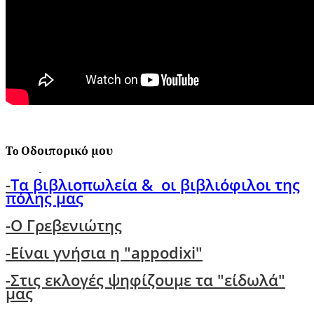
Τo Οδοιπορικό μου
-
Τα βιβλιοπωλεία & οι βιβλιόφιλοι της
πόλης μας
-O Γρεβενιώτης
-Είναι γνήσια η "appodixi"
-Στις εκλογές ψηφίζουμε τα "είδωλά"
μας