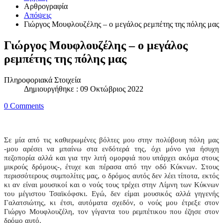
Αρθρογραφία
Απόψεις
Γιώργος Μουφλουζέλης – ο μεγάλος ρεμπέτης της πόλης μας
Γιώργος Μουφλουζέλης – ο μεγάλος
ρεμπέτης της πόλης μας
Πληροφοριακά Στοιχεία
Δημιουργήθηκε : 09 Οκτώβριος 2022
0 Comments
Σε μία από τις καθιερωμένες βόλτες μου στην πολύβουη πόλη μας
-μου αρέσει να μπαίνω στα ενδότερά της, όχι μόνο για ήσυχη
πεζοπορία αλλά και για την λιτή ομορφιά που υπάρχει ακόμα στους
μικρούς δρόμους-, έτυχε και πέρασα από την οδό Κύκνων. Στους
περισσότερους συμπολίτες μας, ο δρόμος αυτός δεν λέει τίποτα, εκτός
κι αν είναι μουσικοί και ο νούς τους τρέχει στην Λίμνη των Κύκνων
του μέγιστου Τσαϊκόφσκι. Εγώ, δεν είμαι μουσικός αλλά γηγενής
Γαλατσιώτης, κι έτσι, αυτόματα σχεδόν, ο νούς μου έτρεξε στον
Γιώργο Μουφλουζέλη, τον γίγαντα του ρεμπέτικου που έζησε στον
δρόμο αυτό.