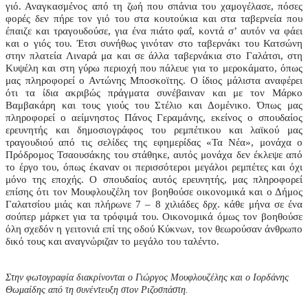
γιό. Αναγκασμένος από τη ζωή που σπάνια του χαμογέλασε, πόσες
φορές δεν πήρε τον γιό του στα κουτούκια και στα ταβερνεία που
έπαιζε και τραγουδούσε, για ένα πιάτο φαΐ, κοντά σ’ αυτόν να φάει
και ο γιός του. Έτσι συνήθως γινόταν στο ταβερνάκι του Κατσώνη
στην πλατεία Λιναρά μα και σε άλλα ταβερνάκια στο Γαλάτσι, στη
Κυψέλη και στη γύρω περιοχή που πάλευε για το μεροκάματο, όπως
μας πληροφορεί ο Αντώνης Μποσκοϊτης. Ο ίδιος μάλιστα αναφέρει
ότι τα ίδια ακριβώς πράγματα συνέβαιναν και με τον Μάρκο
Βαμβακάρη και τους γιούς του Στέλιο και Δομένικο. Όπως μας
πληροφορεί ο αείμνηστος Πάνος Γεραμάνης, εκείνος ο σπουδαίος
ερευνητής και δημοσιογράφος του ρεμπέτικου και λαϊκού μας
τραγουδιού από τις σελίδες της εφημερίδας «Τα Νέα», μονάχα ο
Πρόδρομος Τσαουσάκης του στάθηκε, αυτός μονάχα δεν έκλεψε από
το έργο του, όπως έκαναν οι περισσότεροι μεγάλοι ρεμπέτες και όχι
μόνο της εποχής. Ο σπουδαίος αυτός ερευνητής, μας πληροφορεί
επίσης ότι τον Μουφλουζέλη τον βοηθούσε οικονομικά και ο Δήμος
Γαλατσίου μιάς και πλήρωνε 7 – 8 χιλιάδες δρχ. κάθε μήνα σε ένα
σούπερ μάρκετ για τα τρόφιμά του. Οικονομικά όμως τον βοηθούσε
όλη σχεδόν η γειτονιά επί της οδού Κύκνων, τον θεωρούσαν άνθρωπο
δικό τους και αναγνώριζαν το μεγάλο του ταλέντο.
Στην φωτογραφία διακρίνονται ο Γιώργος Μουφλουζέλης και ο Ιορδάνης
Θωμαίδης από τη συνέντευξη στον Ριζοσπάστη
.