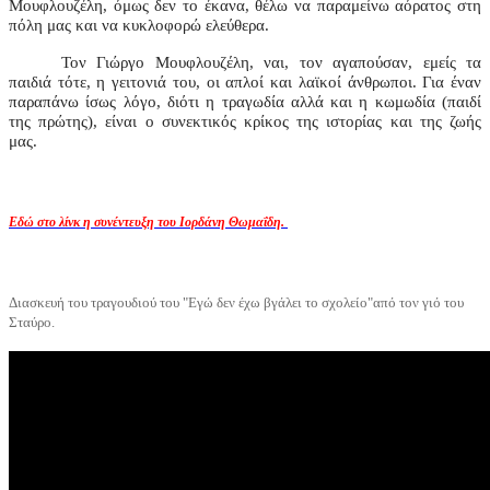
Μουφλουζέλη, όμως δεν το έκανα, θέλω να παραμείνω αόρατος στη
πόλη μας και να κυκλοφορώ ελεύθερα.
Τον Γιώργο Μουφλουζέλη, ναι, τον αγαπούσαν, εμείς τα
παιδιά τότε, η γειτονιά του, οι απλοί και λαϊκοί άνθρωποι. Για έναν
παραπάνω ίσως λόγο, διότι η τραγωδία αλλά και η κωμωδία (παιδί
της πρώτης), είναι ο συνεκτικός κρίκος της ιστορίας και της ζωής
μας.
Εδώ στο λίνκ η συνέντευξη του Ιορδάνη Θωμαΐδη.
Διασκευή του τραγουδιού του "Εγώ δεν έχω βγάλει το σχολείο"από τον γιό του
Σταύρο.