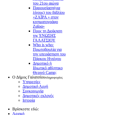
του 21ου αιώνα
Παρουσίαση(για
λίγους) του βιβλίου
«ΖΑΪΡΑ » στον
κινηματογράφο
Ζαΐρα»
Προς τη Διοίκηση
της ΈΝΩΣΗΣ
ΓΑΛΑΤΣΙΟΥ
Who is who:
Πρωτοβουλία για
την υπεράσπιση του
Πάρκου Ηνιόχου
Δημοτικό ή
Ιδιωτικό αθλητικο
Θερινό Camp;
Ο Δήμος Γαλατσίου
πληροφορίες
Υπηρεσίες
Δημοτική Αρχή
Συγκοινωνία
Δημοτικές εκλογές
Ιστορία
Βρίσκεστε εδώ:
Αρχική