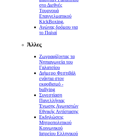
στο Διεθνές
Τουρνουά
Επαγγελματικού
KickBoxing,
Αγώνας δρόμου για
το Παλαί
Άλλες
Ζωγραφίζοντας τα
Νηπιαγωγεία του
Γαλατσίου
Διήμερο Φεστιβάλ
ενάντια στον
εκφοβισμό -
bullying
Συνεστίαση
Πανελλήνιας
Ένωσης Αγωνιστών
Εθνικής Αντίστασης
Εκδηλώσεις
Μητροπολιτικού
Κοινωνικού
Ιατρείου Ελληνικού