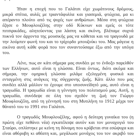
Ήταν η εποχή που το Γαλάτσι είχε χωμάτινους δρόμους,
μικρά σπίτια, αυλές με τριαντάφυλλα και γιασεμιά, φτώχεια, μα κι
απέραντο πλούτο από τις ψυχές των ανθρώπων. Μέσα στη φτώχεια
έζησε ο Μουφλουζέλης στην οδό Κύκνων και εμείς οι τότε
πιτσιρικάδες, αλητεύοντας για λάσπη και σκόνη, βλέπαμε συχνά
πυκνά τον άρχοντα της μουσικής μας να κάθεται και να τραγουδά με
την λούμπεν φωνή του και το τρίχορδο μπουζούκι του. Μας μάγευε η
εικόνα αυτή κάθε φορά που τον συναντούσαμε έξω από την υπόγα
του.
Λένε, πως αν κάτι σήμερα μας συνδέει με το ένδοξο παρελθόν
των Ελλήνων, αυτό είναι η γλώσσα. Είναι όντως, διότι ακόμα και
σήμερα, την ομηρική γλώσσα μιλάμε εξελιγμένη φυσικά και
ενταγμένη στις ανάγκες της σύγχρονης ζωής. Κάτι άλλο που μας
συνδέει αλλά μάλλον το έχουμε στο υποσυνείδητό μας, αυτό είναι η
τραγωδία. Η τραγωδία είναι η γέννηση του πολιτισμού μας. Αυτή, η
τραγωδία, συνόδεψε σε όλη του σχεδόν τη ζωή τον Γιώργο
Μουφλουζέλη, από τη γέννησή του στη Μυτιλήνη το 1912 μέχρι τον
θάνατό του το 1991 στο Γαλάτσι.
Ο τραγωδός Μουφλουζέλης, αφού η δεύτερη γυναίκα του (η
πρώτη είχε πεθάνει νέα) εγκατέλειψε αυτόν και τον μοναχογιό του
Σταύρο, οπλίστηκε με κείνη τη δύναμη που κρύβεται στα εσώψυχα και
είναι αθόρυβη κι αθέατη και, μεγάλωσε μονάχος του τον ακριβό του