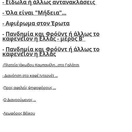
- Είδωλα ή άλλως αντανακλάσεις
- Όλα είναι "Μήδεια"...
- Αφιέρωμα στον Έρωτα
-
Πανδημία και Φρόϋντ ή άλλως το
καφενείον η Ελλάς - μέρος Β'
-
Πανδημία και Φρόϋντ ή άλλως το
καφενείον η Ελλάς
-Πλατεία Ιάκωβου Καμπανέλη...στο Γαλάτσι
-
Διανόηση στο καφέ Ιντερνέτ ...
-
Προς αφελείς ψηφοφόρους …
-
Ο Διανοούμενος ...
-
Λεωφόρος Βέϊκου