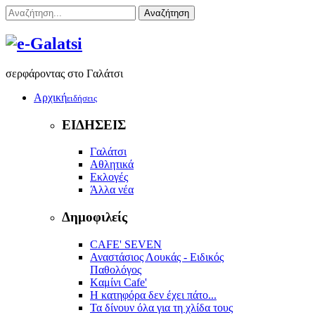
Αναζήτηση
σερφάροντας στο Γαλάτσι
Αρχική
ειδήσεις
ΕΙΔΗΣΕΙΣ
Γαλάτσι
Αθλητικά
Εκλογές
Άλλα νέα
Δημοφιλείς
CAFE' SEVEN
Αναστάσιος Λουκάς - Ειδικός
Παθολόγος
Kαμίνι Cafe'
Η κατηφόρα δεν έχει πάτο...
Τα δίνουν όλα για τη χλίδα τους