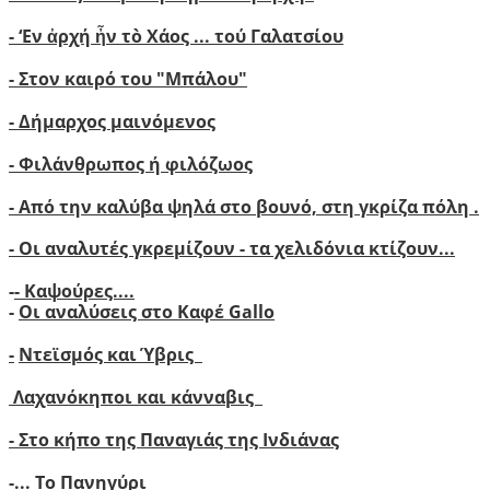
-
‘
Εν ἀρχή ἦν τὸ Χάος ... τού Γαλατσίου
-
Στον καιρό του "Μπάλου"
- Δήμαρχος μαινόμενος
- Φιλάνθρωπος ή φιλόζωος
- Από την καλύβα ψηλά στο βουνό, στη γκρίζα πόλη .
- Οι αναλυτές γκρεμίζουν - τα χελιδόνια κτίζουν..
.
-
- Καψούρες....
-
Οι αναλύσεις στο Καφέ Gallo
-
Ντεϊσμός και Ύβρις
Λαχανόκηποι και κάνναβις
- Στο κήπο της Παναγιάς της Ινδιάνας
-...
Το Πανηγύρι