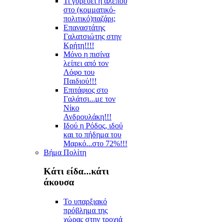
Τι γυρεύει η αλεπού
στο (κομματικό-
πολιτικό)παζάρι;
Επαναστάτης
Γαλατσιώτης στην
Κρήτη!!!!
Μόνο η πισίνα
λείπει από τον
Λόφο του
Παιδιού!!!
Επιτάφιος στο
Γαλάτσι...με τον
Νίκο
Ανδρουλάκη!!!
Ιδού η Ρόδος, ιδού
και το πήδημα του
Μαρκό...στο 72%!!!
Βήμα Πολίτη
Κάτι είδα...κάτι
άκουσα
Το υπαρξιακό
πρόβλημα της
χώρας στην τροχιά