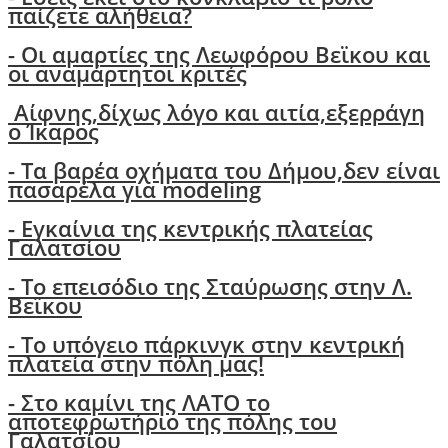
παίζετε αλήθεια?
-
Οι αμαρτίες της Λεωφόρου Βεϊκου και
οι αναμάρτητοι κριτές
Αίφνης,δίχως λόγο και αιτία,εξερράγη
ο Ίκαρος
- Tα βαρέα οχήματα του Δήμου,δεν είναι
πασαρέλα για modeling
- Εγκαίνια της κεντρικής πλατείας
Γαλατσίου
- Το επεισόδιο της Σταύρωσης στην Λ.
Βεϊκου
- Το υπόγειο πάρκινγκ στην κεντρική
πλατεία στην πόλη μας!
- Στο καμίνι της ΛΑΤΟ το
αποτεφρωτήριο της πόλης του
Γαλατσίου