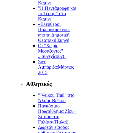
Καμίνι
"Η Πεντάμορφη και
το Τέρας " στο
Καμίνι
«Ελεύθεροι
Πολιορκημένοι»
από τη Δημοτική
Θεατρική Σκηνή
Οι "Χωρίς
Μεσάζοντες"
...συνεχίζουν!!
Σινέ
Αμπάριζα:Mάρτιος
2015
Αθλητικές
" Veikou Trail" στο
Άλσος Βεϊκου
Παγκόσμιο
Πρωτάθλημα Ζίου -
Ζίτσου στο
Γαλάτσι(Παλαί)
Δωρεάν είσοδος
μαθητών Γαλατσίου