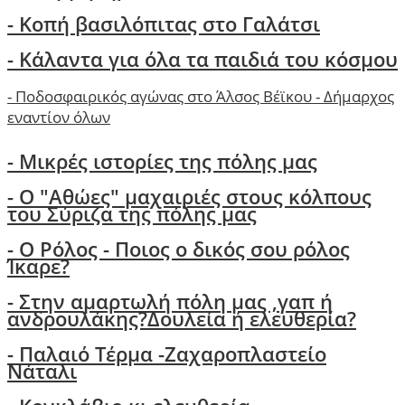
- Κοπή βασιλόπιτας στο Γαλάτσι
-
Κάλαντα για όλα τα παιδιά του κόσμου
-
Ποδοσφαιρικός αγώνας στο Άλσος Βέϊκου - Δήμαρχος
εναντίον όλων
- Μικρές ιστορίες της πόλης μας
-
Ο "Αθώες" μαχαιριές στους κόλπους
του Σύριζα της πόλης μας
- Ο Ρόλος - Ποιος ο δικός σου ρόλος
Ίκαρε?
- Στην αμαρτωλή πόλη μας ,γαπ ή
ανδρουλάκης?Δουλεία ή ελευθερία?
- Παλαιό Τέρμα -Ζαχαροπλαστείο
Νάταλι