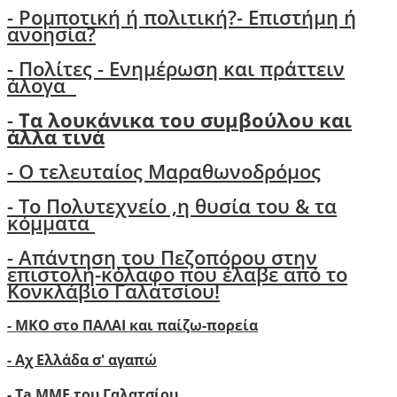
-
Ρομποτική ή πολιτική?- Επιστήμη ή
ανοησία?
-
Πολίτες - Ενημέρωση και πράττειν
άλογα
-
Τα λουκάνικα του συμβούλου και
άλλα τινά
- Ο τελευταίος Μαραθωνοδρόμος
- Το Πολυτεχνείο ,η θυσία του & τα
κόμματα
- Απάντηση του Πεζοπόρου στην
επιστολή-κόλαφο που έλαβε από το
Κονκλάβιο Γαλατσίου!
- ΜΚΟ στο ΠΑΛΑΙ και παίζω-πορεία
- Αχ Ελλάδα σ' αγαπώ
-
Ta ΜΜΕ του Γαλατσίου..