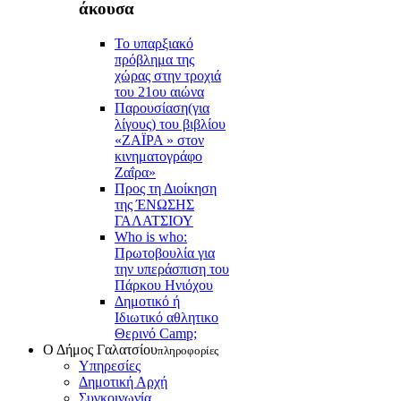
άκουσα
Το υπαρξιακό
πρόβλημα της
χώρας στην τροχιά
του 21ου αιώνα
Παρουσίαση(για
λίγους) του βιβλίου
«ΖΑΪΡΑ » στον
κινηματογράφο
Ζαΐρα»
Προς τη Διοίκηση
της ΈΝΩΣΗΣ
ΓΑΛΑΤΣΙΟΥ
Who is who:
Πρωτοβουλία για
την υπεράσπιση του
Πάρκου Ηνιόχου
Δημοτικό ή
Ιδιωτικό αθλητικο
Θερινό Camp;
Ο Δήμος Γαλατσίου
πληροφορίες
Υπηρεσίες
Δημοτική Αρχή
Συγκοινωνία