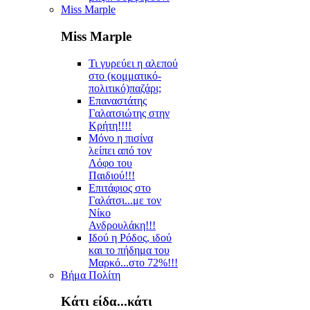
Miss Marple
Miss Marple
Τι γυρεύει η αλεπού
στο (κομματικό-
πολιτικό)παζάρι;
Επαναστάτης
Γαλατσιώτης στην
Κρήτη!!!!
Μόνο η πισίνα
λείπει από τον
Λόφο του
Παιδιού!!!
Επιτάφιος στο
Γαλάτσι...με τον
Νίκο
Ανδρουλάκη!!!
Ιδού η Ρόδος, ιδού
και το πήδημα του
Μαρκό...στο 72%!!!
Βήμα Πολίτη
Κάτι είδα...κάτι