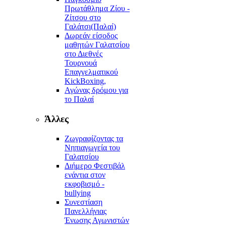
Πρωτάθλημα Ζίου -
Ζίτσου στο
Γαλάτσι(Παλαί)
Δωρεάν είσοδος
μαθητών Γαλατσίου
στο Διεθνές
Τουρνουά
Επαγγελματικού
KickBoxing,
Αγώνας δρόμου για
το Παλαί
Άλλες
Ζωγραφίζοντας τα
Νηπιαγωγεία του
Γαλατσίου
Διήμερο Φεστιβάλ
ενάντια στον
εκφοβισμό -
bullying
Συνεστίαση
Πανελλήνιας
Ένωσης Αγωνιστών