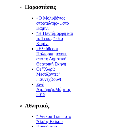
Παραστάσεις
«Ο Μολυβένιος
στρατιώτης» ..στο
Καμίνι
"Η Πεντάμορφη και
το Τέρας " στο
Καμίνι
«Ελεύθεροι
Πολιορκημένοι»
από τη Δημοτική
Θεατρική Σκηνή
Οι "Χωρίς
Μεσάζοντες"
...συνεχίζουν!!
Σινέ
Αμπάριζα:Mάρτιος
2015
Αθλητικές
" Veikou Trail" στο
Άλσος Βεϊκου
Παγκόσμιο