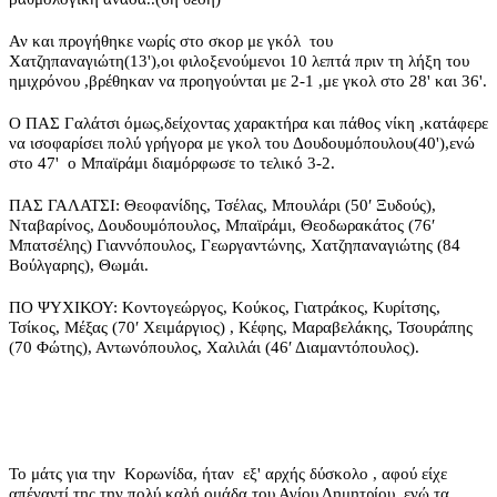
Αν και προγήθηκε νωρίς στο σκορ με γκόλ του
Χατζηπαναγιώτη(13'),οι φιλοξενούμενοι 10 λεπτά πριν τη λήξη του
ημιχρόνου ,βρέθηκαν να προηγούνται με 2-1 ,με γκολ στο 28' και 36'.
Ο ΠΑΣ Γαλάτσι όμως,δείχοντας χαρακτήρα και πάθος νίκη ,κατάφερε
να ισοφαρίσει πολύ γρήγορα με γκολ του
Δουδουμόπουλου(40'),ενώ
στο 47'
ο
Μπαϊράμι διαμόρφωσε το τελικό 3-2.
ΠΑΣ ΓΑΛΑΤΣΙ: Θεοφανίδης, Τσέλας, Μπουλάρι (50′ Ξυδούς),
Νταβαρίνος, Δουδουμόπουλος, Μπαϊράμι, Θεοδωρακάτος (76′
Μπατσέλης) Γιαννόπουλος, Γεωργαντώνης, Χατζηπαναγιώτης (84
Βούλγαρης), Θωμάι.
ΠΟ ΨΥΧΙΚΟΥ: Κοντογεώργος, Κούκος, Γιατράκος, Κυρίτσης,
Τσίκος, Μέξας (70′ Χειμάργιος) , Κέφης, Μαραβελάκης, Τσουράπης
(70 Φώτης), Αντωνόπουλος, Χαλιλάι (46′ Διαμαντόπουλος).
Το μάτς για την Κορωνίδα, ήταν εξ' αρχής δύσκολο , αφού είχε
απέναντί της την πολύ καλή ομάδα του Αγίου Δημητρίου, ενώ τα