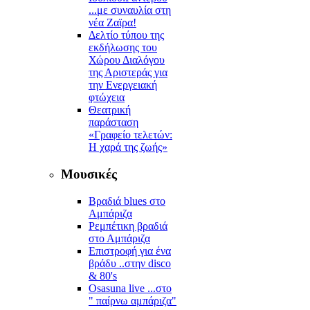
...με συναυλία στη
νέα Ζαϊρα!
Δελτίο τύπου της
εκδήλωσης του
Χώρου Διαλόγου
της Αριστεράς για
την Ενεργειακή
φτώχεια
Θεατρική
παράσταση
«Γραφείο τελετών:
Η χαρά της ζωής»
Μουσικές
Βραδιά blues στο
Αμπάριζα
Ρεμπέτικη βραδιά
στο Αμπάριζα
Επιστροφή για ένα
βράδυ ..στην disco
& 80's
Osasuna live ...στο
" παίρνω αμπάριζα"