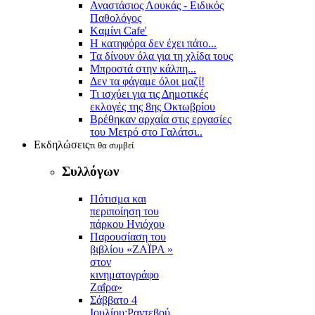
Αναστάσιος Λουκάς - Ειδικός
Παθολόγος
Kαμίνι Cafe'
Η κατηφόρα δεν έχει πάτο...
Τα δίνουν όλα για τη χλίδα τους
Μπροστά στην κάλπη...
Δεν τα φάγαμε όλοι μαζί!
Τι ισχύει για τις Δημοτικές
εκλογές της 8ης Οκτωβρίου
Βρέθηκαν αρχαία στις εργασίες
του Μετρό στο Γαλάτσι..
Εκδηλώσεις
τι θα συμβεί
Συλλόγων
Πότισμα και
περιποίηση του
πάρκου Ηνιόχου
Παρουσίαση του
βιβλίου «ΖΑΪΡΑ »
στον
κινηματογράφο
Ζαΐρα»
Σάββατο 4
Ιουλίου:Ραντεβού