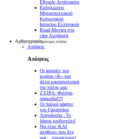
Εθνικής Αντίστασης
Εκδηλώσεις
Μητροπολιτικού
Κοινωνικού
Ιατρείου Ελληνικού
Road Movies στο
cine Aμπάριζα
Αρθρογραφία
μόνιμες στήλες
Απόψεις
Απόψεις
Οι απορίες του
κυρίου «Κ» και
άλλα μικροπολιτικά
της πόλης μας
ZAΊΡΑ: Φιέστα-
παρωδία!!!!
Οι παλιοί ράφτες
του Γαλατσίου
Λογοδοσία : Το
δάσος κινδυνεύει!
Να λέμε ΚΑΙ
αλήθειες που δεν
μας... συμφέρουν!