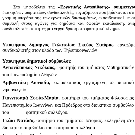
Στο ψηφοδέλτιο της
«Εργατικής Αντεπίθεσης» συμμετέχο
διοικήσεων σωματείων, συνδικαλιστές, εργαζόμενοι που βρίσκονται στ
γραμμή υπεράσπισης των εργατικών δικαιωμάτων, εκπαιδευτικοί με σ
συμβολή στους αγώνες για δημόσια και δωρεάν εκπαίδευση, άνε
συνδικαλιστές φοιτητές με ενεργό δράση στο φοιτητικό κίνημα.
Υποψήφιος δήμαρχος Γαλατσίου
:
Σκεύος Σταύρος,
εργαζόμε
συνδικαλιστής στον κλάδο των Τηλεπικοινωνιών
Υποψήφιοι δημοτικοί σύμβουλοι
:
Αντωνόπουλος Νικόλαος,
φοιτητής του τμήματος Μαθηματικών
του Πανεπιστημίου Αθηνών
Αρβανιτάκη Διονυσία,
εκπαιδευτικός εργαζόμενη σε ιδιωτικό
νηπιαγωγείο
Γιαννιτσαρά Σοφία-Μαρία,
φοιτήτρια του τμήματος Φιλοσοφίας
Πανεπιστημίου Ιωαννίνων και Πρόεδρος στο διοικητικό συμβούλιο
του φοιτητικού συλλόγου.
Γκάκι Νατάσα,
φοιτήτρια του τμήματος Ιστορίας, εκλεγμένη στο
διοικητικό συμβούλιο του φοιτητικού συλλόγου.