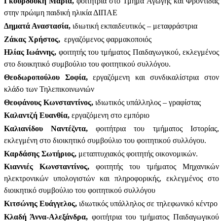
Γκουρδούκη Μαρία,
φοιτήτρια στο Τμήμα Αγωγής και Φροντίδας
στην πρώιμη παιδική ηλικία ΔΙΠΑΕ
Δηματά Αναστασία,
ιδιωτική εκπαιδευτικός – μεταφράστρια
Ζάκας Χρήστος,
εργαζόμενος φαρμακοποιός
Ηλίας Ιωάννης,
φοιτητής του τμήματος Παιδαγωγικού, εκλεγμένος
στο διοικητικό συμβούλιο του φοιτητικού συλλόγου.
Θεοδωροπούλου Σοφία,
εργαζόμενη και συνδικαλίστρια στον
κλάδο των Τηλεπικοινωνιών
Θεοφάνους Κωνσταντίνος,
ιδιωτικός υπάλληλος – γραφίστας
Καλαντζή Ευανθία,
εργαζόμενη στο εμπόριο
Καλιανίδου Ναντέζντα,
φοιτήτρια του τμήματος Ιστορίας,
εκλεγμένη στο διοικητικό συμβούλιο του φοιτητικού συλλόγου.
Καρδάσης Σωτήριος,
μεταπτυχιακός φοιτητής οικονομικών.
Κιαννιές Κωνσταντίνος,
φοιτητής του τμήματος Μηχανικών
ηλεκτρονικών υπολογιστών και πληροφορικής, εκλεγμένος στο
διοικητικό συμβούλιο του φοιτητικού συλλόγου
Κιτσώνης Ευάγγελος,
ιδιωτικός υπάλληλος σε τηλεφωνικό κέντρο
Κλαδή Άννα-Αλεξάνδρα,
φοιτήτρια του τμήματος Παιδαγωγικού