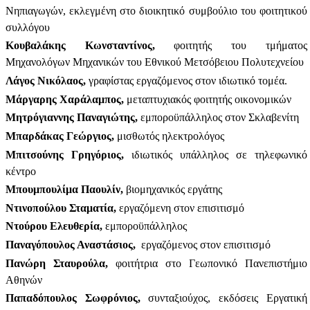
Νηπιαγωγών, εκλεγμένη στο διοικητικό συμβούλιο του φοιτητικού
συλλόγου
Κουβαλάκης Κωνσταντίνος,
φοιτητής του τμήματος
Μηχανολόγων Μηχανικών του Εθνικού Μετσόβειου Πολυτεχνείου
Λάγος Νικόλαος,
γραφίστας εργαζόμενος στον ιδιωτικό τομέα.
Μάργαρης Χαράλαμπος,
μεταπτυχιακός φοιτητής οικονομικών
Μητρόγιαννης Παναγιώτης,
εμποροϋπάλληλος στον Σκλαβενίτη
Μπαρδάκας Γεώργιος,
μισθωτός ηλεκτρολόγος
Μπιτσούνης Γρηγόριος,
ιδιωτικός υπάλληλος σε τηλεφωνικό
κέντρο
Μπουμπουλίμα Παουλίν,
βιομηχανικός εργάτης
Ντινοπούλου Σταματία,
εργαζόμενη στον επισιτισμό
Ντούρου Ελευθερία,
εμποροϋπάλληλος
Παναγόπουλος Αναστάσιος,
εργαζόμενος στον επισιτισμό
Πανώρη Σταυρούλα,
φοιτήτρια στο Γεωπονικό Πανεπιστήμιο
Αθηνών
Παπαδόπουλος Σωφρόνιος,
συνταξιούχος, εκδόσεις Εργατική