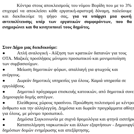
Κόντρα στους αποκλεισμούς του νόμου Βορίδη που με το 3%
επιχειρεί να αποκλείσει κάθε εργατική-αριστερή δύναμη, παλεύουμε
και διεκδικούμε τη ψήφο σας,
για να υπάρχει μια φωνή
αντιπολίτευσης υπέρ των εργατικών συμφερόντων, που θα
ενημερώνει και θα κινητοποιεί τους δημότες.
Στον Δήμο μας διεκδικούμε:
●
Απλή αναλογική - Αύξηση των κρατικών δαπανών για τους
ΟΤΑ. Μαζικές προσλήψεις μόνιμου προσωπικού και μονιμοποίηση
των συμβασιούχων.
●
Μείωση δημοτικών φόρων, απαλλαγή για φτωχούς και
ανέργους.
●
Δωρεάν δημοτικές υπηρεσίες για όλους. Καμιά υπηρεσία σε
εργολάβους.
●
Δημοτικό πρόγραμμα επισκευής κατοικιών, από δημοτικά συνε
Δημιουργία δομής αστέγων.
●
Ελεύθερους χώρους πρασίνου. Προώθηση πολιτισμού με κέντρο
άνθρωπο και την αλληλεγγύη. Δημόσια και δωρεάν προγράμματα αθλη
για όλους, με μόνιμο προσωπικό.
●
Δημόσια Συγκοινωνία με συχνά δρομολόγια και φτηνά εισιτήρι
●
Καταπολέμηση ναρκωτικών και άλλων εξαρτήσεων - Δημιουργ
δημόσιων δομών ενημέρωσης και απεξάρτησης.