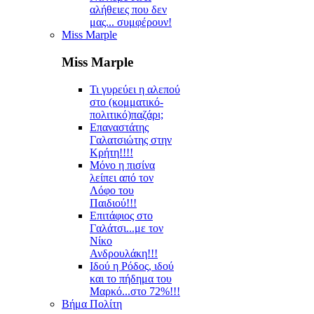
αλήθειες που δεν
μας... συμφέρουν!
Miss Marple
Miss Marple
Τι γυρεύει η αλεπού
στο (κομματικό-
πολιτικό)παζάρι;
Επαναστάτης
Γαλατσιώτης στην
Κρήτη!!!!
Μόνο η πισίνα
λείπει από τον
Λόφο του
Παιδιού!!!
Επιτάφιος στο
Γαλάτσι...με τον
Νίκο
Ανδρουλάκη!!!
Ιδού η Ρόδος, ιδού
και το πήδημα του
Μαρκό...στο 72%!!!
Βήμα Πολίτη