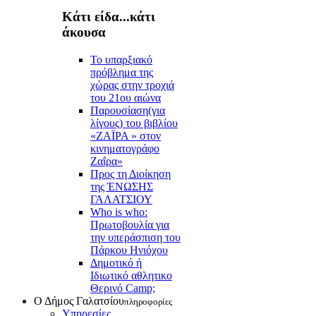
Κάτι είδα...κάτι
άκουσα
Το υπαρξιακό
πρόβλημα της
χώρας στην τροχιά
του 21ου αιώνα
Παρουσίαση(για
λίγους) του βιβλίου
«ΖΑΪΡΑ » στον
κινηματογράφο
Ζαΐρα»
Προς τη Διοίκηση
της ΈΝΩΣΗΣ
ΓΑΛΑΤΣΙΟΥ
Who is who:
Πρωτοβουλία για
την υπεράσπιση του
Πάρκου Ηνιόχου
Δημοτικό ή
Ιδιωτικό αθλητικο
Θερινό Camp;
Ο Δήμος Γαλατσίου
πληροφορίες
Υπηρεσίες