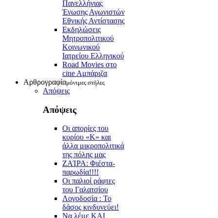
Πανελλήνιας
Ένωσης Αγωνιστών
Εθνικής Αντίστασης
Εκδηλώσεις
Μητροπολιτικού
Κοινωνικού
Ιατρείου Ελληνικού
Road Movies στο
cine Aμπάριζα
Αρθρογραφία
μόνιμες στήλες
Απόψεις
Απόψεις
Οι απορίες του
κυρίου «Κ» και
άλλα μικροπολιτικά
της πόλης μας
ZAΊΡΑ: Φιέστα-
παρωδία!!!!
Οι παλιοί ράφτες
του Γαλατσίου
Λογοδοσία : Το
δάσος κινδυνεύει!
Να λέμε ΚΑΙ