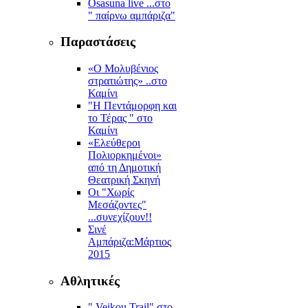
Osasuna live ...στο
" παίρνω αμπάριζα"
Παραστάσεις
«Ο Μολυβένιος
στρατιώτης» ..στο
Καμίνι
"Η Πεντάμορφη και
το Τέρας " στο
Καμίνι
«Ελεύθεροι
Πολιορκημένοι»
από τη Δημοτική
Θεατρική Σκηνή
Οι "Χωρίς
Μεσάζοντες"
...συνεχίζουν!!
Σινέ
Αμπάριζα:Mάρτιος
2015
Αθλητικές
" Veikou Trail" στο