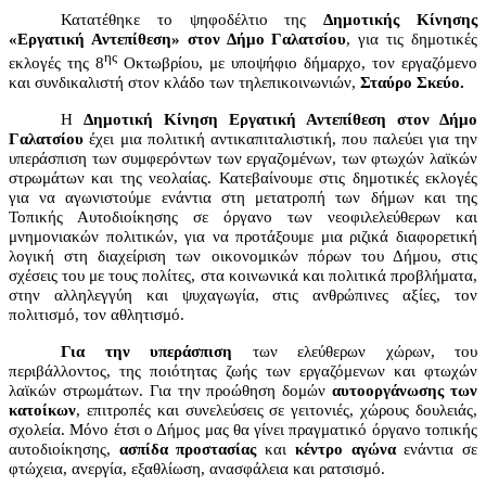
Κατατέθηκε το ψηφοδέλτιο της
Δημοτικής Κίνησης
«Εργατική Αντεπίθεση»
στον Δήμο Γαλατσίου
, για τις δημοτικές
ης
εκλογές της 8
Οκτωβρίου, με υποψήφιο δήμαρχο, τον εργαζόμενο
και συνδικαλιστή στον κλάδο των τηλεπικοινωνιών,
Σταύρο Σκεύο.
Η
Δημοτική Κίνηση Εργατική Αντεπίθεση
στον Δήμο
Γαλατσίου
έχει μια πολιτική αντικαπιταλιστική, που παλεύει για την
υπεράσπιση των συμφερόντων των εργαζομένων, των φτωχών λαϊκών
στρωμάτων και της νεολαίας. Κατεβαίνουμε στις δημοτικές εκλογές
για να αγωνιστούμε ενάντια στη μετατροπή των δήμων και της
Τοπικής Αυτοδιοίκησης σε όργανο των νεοφιλελεύθερων και
μνημονιακών πολιτικών, για να προτάξουμε μια ριζικά διαφορετική
λογική στη διαχείριση των οικονομικών πόρων του Δήμου, στις
σχέσεις του με τους πολίτες, στα κοινωνικά και πολιτικά προβλήματα,
στην αλληλεγγύη και ψυχαγωγία, στις ανθρώπινες αξίες, τον
πολιτισμό, τον αθλητισμό.
Για την υπεράσπιση
των ελεύθερων χώρων, του
περιβάλλοντος, της ποιότητας ζωής των εργαζόμενων και φτωχών
λαϊκών στρωμάτων. Για την προώθηση δομών
αυτοοργάνωσης των
κατοίκων
, επιτροπές και συνελεύσεις σε γειτονιές, χώρους δουλειάς,
σχολεία. Μόνο έτσι ο Δήμος μας θα γίνει πραγματικό όργανο τοπικής
αυτοδιοίκησης,
ασπίδα προστασίας
και
κέντρο αγώνα
ενάντια σε
φτώχεια, ανεργία, εξαθλίωση, ανασφάλεια και ρατσισμό.