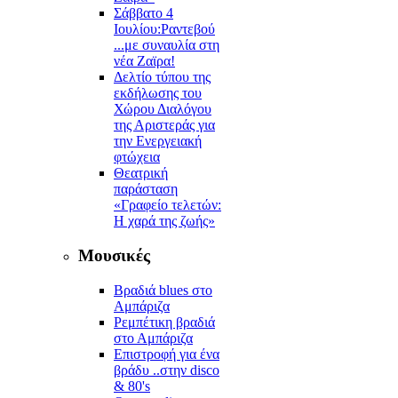
Σάββατο 4
Ιουλίου:Ραντεβού
...με συναυλία στη
νέα Ζαϊρα!
Δελτίο τύπου της
εκδήλωσης του
Χώρου Διαλόγου
της Αριστεράς για
την Ενεργειακή
φτώχεια
Θεατρική
παράσταση
«Γραφείο τελετών:
Η χαρά της ζωής»
Μουσικές
Βραδιά blues στο
Αμπάριζα
Ρεμπέτικη βραδιά
στο Αμπάριζα
Επιστροφή για ένα
βράδυ ..στην disco
& 80's