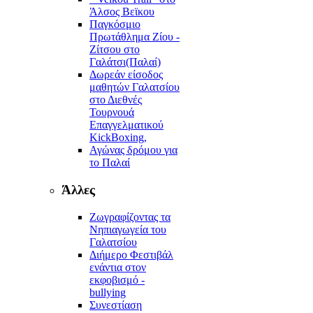
Άλσος Βεϊκου
Παγκόσμιο
Πρωτάθλημα Ζίου -
Ζίτσου στο
Γαλάτσι(Παλαί)
Δωρεάν είσοδος
μαθητών Γαλατσίου
στο Διεθνές
Τουρνουά
Επαγγελματικού
KickBoxing,
Αγώνας δρόμου για
το Παλαί
Άλλες
Ζωγραφίζοντας τα
Νηπιαγωγεία του
Γαλατσίου
Διήμερο Φεστιβάλ
ενάντια στον
εκφοβισμό -
bullying
Συνεστίαση