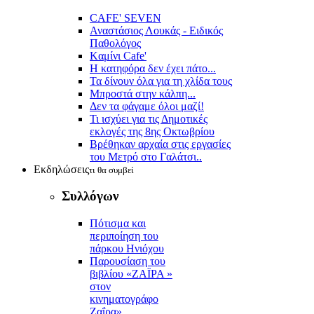
CAFE' SEVEN
Αναστάσιος Λουκάς - Ειδικός
Παθολόγος
Kαμίνι Cafe'
Η κατηφόρα δεν έχει πάτο...
Τα δίνουν όλα για τη χλίδα τους
Μπροστά στην κάλπη...
Δεν τα φάγαμε όλοι μαζί!
Τι ισχύει για τις Δημοτικές
εκλογές της 8ης Οκτωβρίου
Βρέθηκαν αρχαία στις εργασίες
του Μετρό στο Γαλάτσι..
Εκδηλώσεις
τι θα συμβεί
Συλλόγων
Πότισμα και
περιποίηση του
πάρκου Ηνιόχου
Παρουσίαση του
βιβλίου «ΖΑΪΡΑ »
στον
κινηματογράφο
Ζαΐρα»