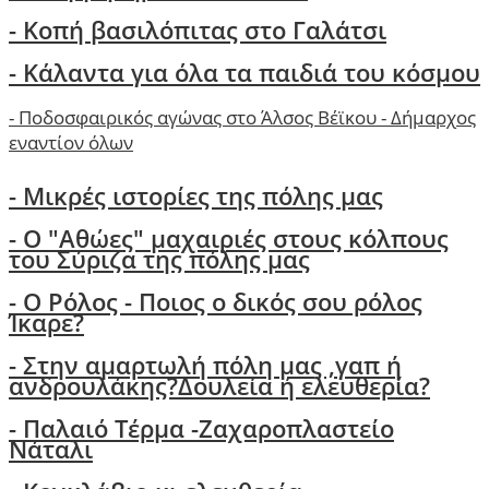
- Κοπή βασιλόπιτας στο Γαλάτσι
-
Κάλαντα για όλα τα παιδιά του κόσμου
-
Ποδοσφαιρικός αγώνας στο Άλσος Βέϊκου - Δήμαρχος
εναντίον όλων
- Μικρές ιστορίες της πόλης μας
-
Ο "Αθώες" μαχαιριές στους κόλπους
του Σύριζα της πόλης μας
- Ο Ρόλος - Ποιος ο δικός σου ρόλος
Ίκαρε?
- Στην αμαρτωλή πόλη μας ,γαπ ή
ανδρουλάκης?Δουλεία ή ελευθερία?
- Παλαιό Τέρμα -Ζαχαροπλαστείο
Νάταλι