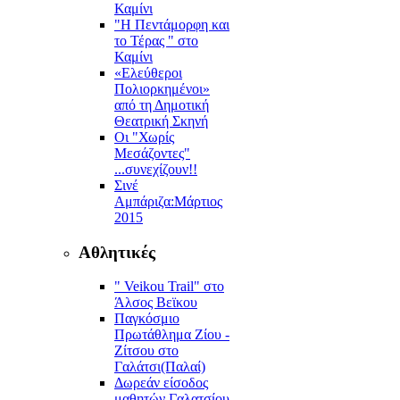
Καμίνι
"Η Πεντάμορφη και
το Τέρας " στο
Καμίνι
«Ελεύθεροι
Πολιορκημένοι»
από τη Δημοτική
Θεατρική Σκηνή
Οι "Χωρίς
Μεσάζοντες"
...συνεχίζουν!!
Σινέ
Αμπάριζα:Mάρτιος
2015
Αθλητικές
" Veikou Trail" στο
Άλσος Βεϊκου
Παγκόσμιο
Πρωτάθλημα Ζίου -
Ζίτσου στο
Γαλάτσι(Παλαί)
Δωρεάν είσοδος
μαθητών Γαλατσίου