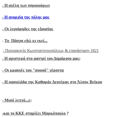
-
Η αγέλη των ψηφοφόρων
- H αναρχία της πόλης μας
- Oι λιγούρηδες της εξουσίας
-
Το Πάσχα εδώ κι εκεί...
- Πατριαρχείο Κωνσταντινουπόλεως & επανάσταση 1821
-
Η αριστερά στο μαντρί του Δημάρχου μας;
- Οι κραυγές του "σοφού" γέροντα
- Η φασολάδα της Καθαράς Δευτέρας στο Άλσος Βεϊκου
- Μ
ισό λεπτό...ε;
-
και το ΚΚΕ στηρίζει Μαρκόπουλο
?