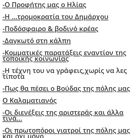
-Ο Προφήτης μας ο Ηλίας
-Η ...τρομοκρατία του Δημάρχου
-Ποδόσφαιρο & βοδινό κρέας
-Δαγκωτό στη κάλπη
-Kομματικές παρατάξεις εναντίον της
τοποικής κοινωνίας
-
Η τέχνη του να γράφεις,χωρίς να λες
τίποτα
-
Πως θα πέσει ο Βούδας της πόλης μας
O Kαλαματιανός
-
Oι διενέξεις της αριστεράς και άλλα
τινά...
-Οι πρωτοπόροι γιατροί της πόλης μας
και όχι μόνο