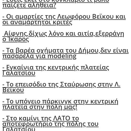
παίζετε αλήθεια?
-
Οι αμαρτίες της Λεωφόρου Βεϊκου και
οι αναμάρτητοι κριτές
Αίφνης,δίχως λόγο και αιτία,εξερράγη
ο Ίκαρος
- Tα βαρέα οχήματα του Δήμου,δεν είναι
πασαρέλα για modeling
- Εγκαίνια της κεντρικής πλατείας
Γαλατσίου
- Το επεισόδιο της Σταύρωσης στην Λ.
Βεϊκου
- Το υπόγειο πάρκινγκ στην κεντρική
πλατεία στην πόλη μας!
- Στο καμίνι της ΛΑΤΟ το
αποτεφρωτήριο της πόλης του
Γαλατσίου