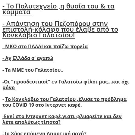
- Το Πολυτεχνείο ,η θυσία του & τα
κόμματα
- Απάντηση του Πεζοπόρου στην
επιστολή-κόλαφο που έλαβε από το
Κονκλάβιο Γαλατσίου!
- ΜΚΟ στο ΠΑΛΑΙ και παίζω-πορεία
- Αχ Ελλάδα σ' αγαπώ
-
Ta ΜΜΕ του Γαλατσίου..
-
Οι "προοδευτικοί" εν Γαλατσίω φίλοι μας...και όχι
μόνο
-
Το Κονκλάβιο του Γαλατσίου ,έλυσε το πρόβλημα
του COVID 19 στο Ιντερνετ καφέ.
-
Ε
κεί στο Ιντερνετ καφέ,γιατι φλυαρείτε και δεν
λέτε απολύτως τίποτα?
-
Το Χάος επόμενη Δημοτική αρχή?