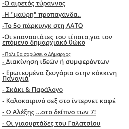
-Ο αιρετός τύραννος
-H "μαύρη" προπαγάνδα..
-Το 5ο πάρκινγκ στη ΛΑΤΟ
-
Οι επαναστάτες του τίποτα,για τον
επόμενο δημαρχιακό θώκο
-
Πάλι θα σαρώσει ο Δήμαρχος
-
Διακίνηση ιδεών ή συμφερόντων
- Ερωτευμένα ζευγάρια στην κόκκινη
Παναγιά
- Σκάκι & Παράλογο
- Kαλοκαιρινό σεξ στο ίντερνετ καφέ
- Ο Aλέξης ...στο δείπνο των 7!
-
Οι γιαουρτάδες του Γαλατσίου