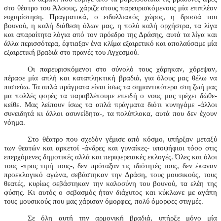
στο θέατρο του Άλσους, χάριζε στους παρευρισκόμενους μία επιπλέον
ευχαρίστηση. Πραγματικά, ο ειδυλλιακός χώρος, η δροσιά του
βουνού, η καλή διάθεση όλων μας, η πολύ καλή ορχήστρα, τα λίγα
και απαραίτητα λόγια από τον πρόεδρο της Δράσης, αυτά τα λίγα και
άλλα περισσότερα, έφτιαξαν ένα κλίμα εξαιρετικό και απολαύσαμε μία
εξαιρετική βραδιά στο πρανές του Αγχεσμού.
Οι παρευρισκόμενοι στο σύνολό τους χάρηκαν, χόρεψαν,
πέρασε μία απλή και καταπληκτική βραδιά, για όλους μας θέλω να
πιστεύω. Τα απλά πράγματα είναι ίσως τα σημαντικότερα στη ζωή μας
μα πολλές φορές τα παραβλέπουμε επειδή ο νους μας τρέχει δώθε-
κείθε. Μας λείπουν ίσως τα απλά πράγματα διότι κυνηγάμε -άλλοι
συνειδητά κι άλλοι ασυνείδητα-, τα πολύπλοκα, αυτά που δεν έχουν
νόημα.
Στο θέατρο που σχεδόν γέμισε από κόσμο, υπήρξαν μεταξύ
των θεατών και αρκετοί -άνδρες και γυναίκες- υποψήφιοι τόσο στις
επερχόμενες δημοτικές αλλά και περιφερειακές εκλογές. Όλες και όλοι
τους -προς τιμή τους-, δεν πρόταξαν τις ιδιότητές τους, δεν έκαναν
προεκλογικό αγώνα, σεβάστηκαν την Δράση, τους μουσικούς, τους
θεατές, κυρίως σεβάστηκαν την καλοσύνη του βουνού, τα ελέη της
φύσης. Κι αυτός ο σεβασμός ήταν διάχυτος και κύκλωνε με αγάπη
τους μουσικούς που μας χάρισαν όμορφες, πολύ όμορφες στιγμές.
Σε όλη αυτή την αρμονική βραδιά, υπήρξε μόνο μία