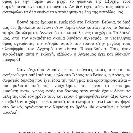
όμως με την παρέα μου μέχρι το φυλάκιο της Εξοχής, ενός
παραδεισένιου χώρου στα σύνορα. Αν δεν έχετε πάει, σας συστήνω
ανεπιφύλακτα όλα εκείνα τα καταπληκτικά μέρη της πατρίδας μας.
Βουνό όμως έχουμε κι εμείς εδώ στο Γαλάτσι. Βέβαια, το δικό
μας δεν βρίσκεται απέναντι στον βοριά αλλά κοιτάζει προς τα δυτικά
τα ηλιοβασιλέματα. Αγναντεύει τις καμπυλώσεις του χώρου. Το βουνό
μας, από την αρχαιότητα ακόμα λεγόταν Αγχεσμός, οι νεοέλληνες
όμως αγνοώντας την ιστορία αυτού του τόπου στην μεγάλη τους
πλειοψηφία, τον Αγχεσμό τον είπανε Τουρκοβούνια. Τους ήταν
ευκολότερη αυτή η εκδοχή, εξάλλου ο Αγχεσμός έχει και δύσκολη
προφορά!
Στον Αγχεσμό λοιπόν με τις υπόγειες στοές του και τα
ανεξερεύνητα σπήλαιά του, ψηλά στο Άλσος του Βέϊκου, η Δράση, το
σωματείο δηλαδή που έχει έδρα την πόλη μας και δραστηριοποιείται –
μία μάλιστα από τις ενασχολήσεις της είναι τα περίφημα
«υιοθετημένα», χώρος εντός του δάσους στον οποίο έχουν δώσει τα
μέλη της από τον χρόνο τους και έχουν δημιουργήσει έναν άξιο λόγου
περιβάλλοντα χώρο με θεαματικά αποτελέσματα - εκεί λοιπόν ψηλά
στο βουνό, οργάνωσε την Κυριακή το βράδυ μία συναυλία με λαϊκή
μουσική.
Το αεράκι που έσμιγε από τα βορειοδυτικά τις βραδυνές ώρες