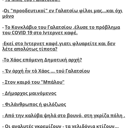
-
Οι "προοδευτικοί" εν Γαλατσίω φίλοι μας...και όχι
μόνο
-
Το Κονκλάβιο του Γαλατσίου ,έλυσε το πρόβλημα
του COVID 19 στο Ιντερνετ καφέ.
-
Ε
κεί στο Ιντερνετ καφέ,γιατι φλυαρείτε και δεν
λέτε απολύτως τίποτα?
-
Το Χάος επόμενη Δημοτική αρχή?
-
‘
Εν ἀρχή ἦν τὸ Χάος ... τού Γαλατσίου
-
Στον καιρό του "Μπάλου"
- Δήμαρχος μαινόμενος
- Φιλάνθρωπος ή φιλόζωος
- Από την καλύβα ψηλά στο βουνό, στη γκρίζα πόλη .
- Οι αναλυτές γκρεμίζουν - τα χελιδόνια κτίζουν..
.