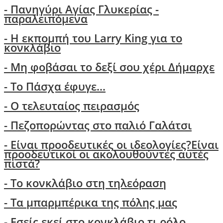
- Πανηγύρι Αγίας Γλυκερίας -
παραλειπόμενα
- Η εκπομπή του Larry King για το
κονκλάβιο
- Μη φοβάσαι το δεξί σου χέρι Δήμαρχε
-
Το Πάσχα έφυγε...
- Ο τελευταίος πειρασμός
- Πεζοπορώντας στο παλιό Γαλάτσι
-
Είναι προοδευτικές οι ιδεολογίες?Είναι
προοδευτικοί οι ακολουθούντες αυτές
πιστά?
- Τo κονκλάβιο στη τηλεόραση
- Τα μπαρμπέρικα της πόλης μας
- Εσείς εκεί στο κονκλάβιο τι ρόλο