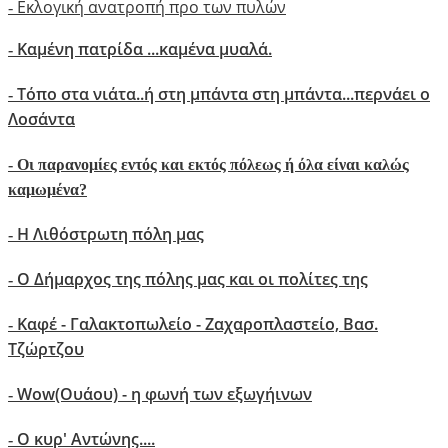
Εκλογική ανατροπή προ των πυλών
-
Καμένη πατρίδα ...καμένα μυαλά.
-
Τόπο στα νιάτα..ή στη μπάντα στη μπάντα...περνάει ο
-
Λοσάντα
-
Οι παρανομίες εντός και εκτός πόλεως ή όλα είναι καλώς
καμωμένα?
Η Λιθόστρωτη πόλη μας
-
O Δήμαρχος της πόλης μας και οι πολίτες της
-
Καφέ - Γαλακτοπωλείο - Ζαχαροπλαστείο, Βασ.
-
Τζώρτζου
Wow(Oυάου) - η φωνή των εξωγήινων
-
Ο κυρ' Αντώνης....
-