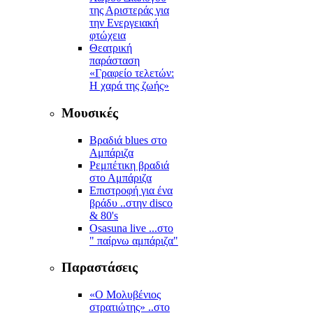
της Αριστεράς για
την Ενεργειακή
φτώχεια
Θεατρική
παράσταση
«Γραφείο τελετών:
Η χαρά της ζωής»
Μουσικές
Βραδιά blues στο
Αμπάριζα
Ρεμπέτικη βραδιά
στο Αμπάριζα
Επιστροφή για ένα
βράδυ ..στην disco
& 80's
Osasuna live ...στο
" παίρνω αμπάριζα"
Παραστάσεις
«Ο Μολυβένιος
στρατιώτης» ..στο