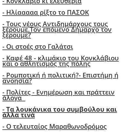
- Κονκλάβιο κι ελευθερία
- Ηλίααααα ρίξτο το ΠΑΣΟΚ
-
Τους νέους Αντιδημάρχους τους
ξέρουμε.Τον επόμενο Δήμαρχο τον
ξέρουμε?
-
Οι στοές στο Γαλάτσι
- Καφέ 48 - κλιμάκιο του Κονκλάβιου
και ο αθλητισμός της πόλης
-
Ρομποτική ή πολιτική?- Επιστήμη ή
ανοησία?
-
Πολίτες - Ενημέρωση και πράττειν
άλογα
-
Τα λουκάνικα του συμβούλου και
άλλα τινά
- Ο τελευταίος Μαραθωνοδρόμος