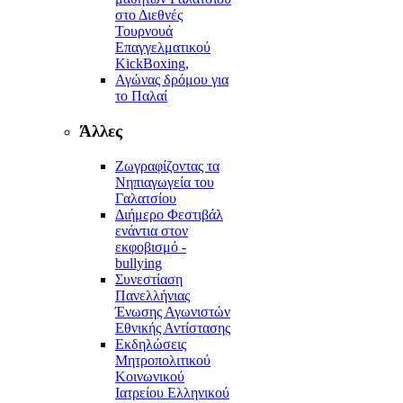
στο Διεθνές
Τουρνουά
Επαγγελματικού
KickBoxing,
Αγώνας δρόμου για
το Παλαί
Άλλες
Ζωγραφίζοντας τα
Νηπιαγωγεία του
Γαλατσίου
Διήμερο Φεστιβάλ
ενάντια στον
εκφοβισμό -
bullying
Συνεστίαση
Πανελλήνιας
Ένωσης Αγωνιστών
Εθνικής Αντίστασης
Εκδηλώσεις
Μητροπολιτικού
Κοινωνικού
Ιατρείου Ελληνικού