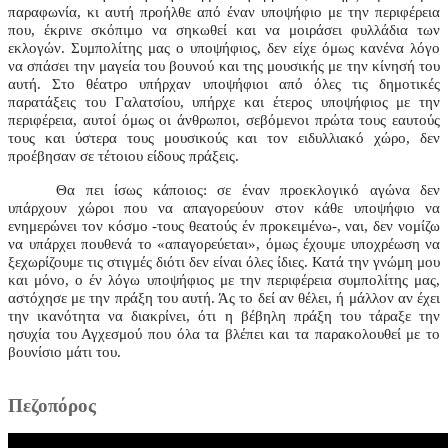
παραφωνία, κι αυτή προήλθε από έναν υποψήφιο με την περιφέρεια
που, έκρινε σκόπιμο να σηκωθεί και να μοιράσει φυλλάδια των
εκλογών. Συμπολίτης μας ο υποψήφιος, δεν είχε όμως κανένα λόγο
να σπάσει την μαγεία του βουνού και της μουσικής με την κίνησή του
αυτή. Στο θέατρο υπήρχαν υποψήφιοι από όλες τις δημοτικές
παρατάξεις του Γαλατσίου, υπήρχε και έτερος υποψήφιος με την
περιφέρεια, αυτοί όμως οι άνθρωποι, σεβόμενοι πρώτα τους εαυτούς
τους και ύστερα τους μουσικούς και τον ειδυλλιακό χώρο, δεν
προέβησαν σε τέτοιου είδους πράξεις.
Θα πει ίσως κάποιος: σε έναν προεκλογικό αγώνα δεν
υπάρχουν χώροι που να απαγορεύουν στον κάθε υποψήφιο να
ενημερώνει τον κόσμο -τους θεατούς έν προκειμένω-, ναι, δεν νομίζω
να υπάρχει πουθενά το «απαγορεύεται», όμως έχουμε υποχρέωση να
ξεχωρίζουμε τις στιγμές διότι δεν είναι όλες ίδιες. Κατά την γνώμη μου
και μόνο, ο έν λόγω υποψήφιος με την περιφέρεια συμπολίτης μας,
αστόχησε με την πράξη του αυτή. Άς το δεί αν θέλει, ή μάλλον αν έχει
την ικανότητα να διακρίνει, ότι η βέβηλη πράξη του τάραξε την
ησυχία του Αγχεσμού που όλα τα βλέπει και τα παρακολουθεί με το
βουνίσιο μάτι του.
Πεζοπόρος