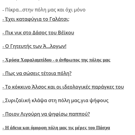
Πίκρα...στην πόλη μας και όχι μόνο
-
Έχει καταφύγια το Γαλάτσι;
-
Πικ νικ στο Δάσος του Βέϊκου
-
Ο Γητευτής των Ά...λογων!
-
-
Xρύσα Χαραλαμπίδου - ο άνθρωπος της πόλης μας
Πως να σώσεις τέτοια πόλη?
-
Το κόκκινο Άλσος και οι ιδεολογικές παράγκες του
-
Συριζαϊική κλάψα στη πόλη μας,για ψήφους
-
Ποιον Λιγούρη να ψηφίσω παππού?
-
- Η άδεια και όμορφη πόλη μας τις μέρες του Πάσχα