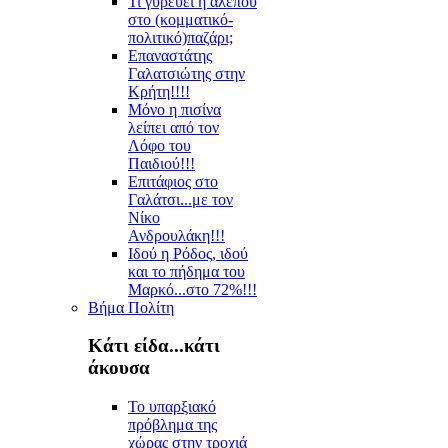
Τι γυρεύει η αλεπού
στο (κομματικό-
πολιτικό)παζάρι;
Επαναστάτης
Γαλατσιώτης στην
Κρήτη!!!!
Μόνο η πισίνα
λείπει από τον
Λόφο του
Παιδιού!!!
Επιτάφιος στο
Γαλάτσι...με τον
Νίκο
Ανδρουλάκη!!!
Ιδού η Ρόδος, ιδού
και το πήδημα του
Μαρκό...στο 72%!!!
Βήμα Πολίτη
Κάτι είδα...κάτι
άκουσα
Το υπαρξιακό
πρόβλημα της
χώρας στην τροχιά