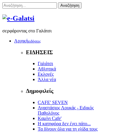
Αναζήτηση
σερφάροντας στο Γαλάτσι
Αρχική
ειδήσεις
ΕΙΔΗΣΕΙΣ
Γαλάτσι
Αθλητικά
Εκλογές
Άλλα νέα
Δημοφιλείς
CAFE' SEVEN
Αναστάσιος Λουκάς - Ειδικός
Παθολόγος
Kαμίνι Cafe'
Η κατηφόρα δεν έχει πάτο...
Τα δίνουν όλα για τη χλίδα τους