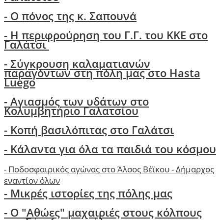
-
Ο πόνος της κ. Σαπουνά
-
H περιφρούρηση του Γ.Γ. του ΚΚΕ στο
Γαλάτσι
-
Σύγκρουση καλαματιανών
παραγόντων στη πόλη μας στο Hasta
Luego
- Αγιασμός των υδάτων στο
Κολυμβητήριο Γαλατσίου
- Κοπή βασιλόπιτας στο Γαλάτσι
-
Κάλαντα για όλα τα παιδιά του κόσμου
-
Ποδοσφαιρικός αγώνας στο Άλσος Βέϊκου - Δήμαρχος
εναντίον όλων
- Μικρές ιστορίες της πόλης μας
-
Ο "Αθώες" μαχαιριές στους κόλπους