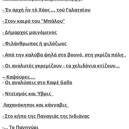
-
‘
Εν ἀρχή ἦν τὸ Χάος ... τού Γαλατσίου
-
Στον καιρό του "Μπάλου"
- Δήμαρχος μαινόμενος
- Φιλάνθρωπος ή φιλόζωος
- Από την καλύβα ψηλά στο βουνό, στη γκρίζα πόλη .
- Οι αναλυτές γκρεμίζουν - τα χελιδόνια κτίζουν..
.
-
- Καψούρες....
-
Οι αναλύσεις στο Καφέ Gallo
-
Ντεϊσμός και Ύβρις
Λαχανόκηποι και κάνναβις
- Στο κήπο της Παναγιάς της Ινδιάνας
-...
Το Πανηγύρι