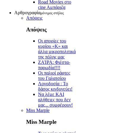
Road Movies στο
cine Aμπάριζα
Αρθρογραφία
μόνιμες στήλες
Απόψεις
Απόψεις
Οι απορίες του
κυρίου «Κ» και
άλλα μικροπολιτικά
της πόλης μας
ZAΊΡΑ: Φιέστα-
παρωδία!!!!
Οι παλιοί ράφτες
του Γαλατσίου
Λογοδοσία : Το
δάσος κινδυνεύει!
Να λέμε ΚΑΙ
αλήθειες που δεν
μας... συμφέρουν!
Miss Marple
Miss Marple