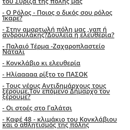
του Σύριζα της πόλης μας
- Ο Ρόλος - Ποιος ο δικός σου ρόλος
Ίκαρε?
- Στην αμαρτωλή πόλη μας ,γαπ ή
ανδρουλάκης?Δουλεία ή ελευθερία?
- Παλαιό Τέρμα -Ζαχαροπλαστείο
Νάταλι
- Κονκλάβιο κι ελευθερία
- Ηλίααααα ρίξτο το ΠΑΣΟΚ
-
Τους νέους Αντιδημάρχους τους
ξέρουμε.Τον επόμενο Δήμαρχο τον
ξέρουμε?
-
Οι στοές στο Γαλάτσι
- Καφέ 48 - κλιμάκιο του Κονκλάβιου
και ο αθλητισμός της πόλης