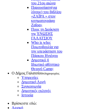
του 21ου αιώνα
Παρουσίαση(για
λίγους) του βιβλίου
«ΖΑΪΡΑ » στον
κινηματογράφο
Ζαΐρα»
Προς τη Διοίκηση
της ΈΝΩΣΗΣ
ΓΑΛΑΤΣΙΟΥ
Who is who:
Πρωτοβουλία για
την υπεράσπιση του
Πάρκου Ηνιόχου
Δημοτικό ή
Ιδιωτικό αθλητικο
Θερινό Camp;
Ο Δήμος Γαλατσίου
πληροφορίες
Υπηρεσίες
Δημοτική Αρχή
Συγκοινωνία
Δημοτικές εκλογές
Ιστορία
Βρίσκεστε εδώ:
Αρχική