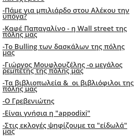
-
Πάμε για μπιλιάρδο στου Αλέκου την
υπόγα?
-
Καφέ Παπαγαλίνο - η Wall street της
πόλης μας
-Το Bulling των δασκάλων της πόλης
μας
-
Γιώργος Μουφλουζέλης -ο μεγάλος
ρεμπέτης της πόλης μας
-
Τα βιβλιοπωλεία & οι βιβλιόφιλοι της
πόλης μας
-O Γρεβενιώτης
-Είναι γνήσια η "appodixi"
-Στις εκλογές ψηφίζουμε τα "είδωλά"
μας