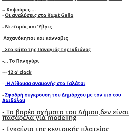
-
- Καψούρες....
-
Οι αναλύσεις στο Καφέ Gallo
-
Ντεϊσμός και Ύβρις
Λαχανόκηποι και κάνναβις
- Στο κήπο της Παναγιάς της Ινδιάνας
-...
Το Πανηγύρι
---
12 ο' clock
-
-Η Αίθουσα αναμονής στο Γαλάτσι
-
Σφοδρή σύγκρουση του Δημάρχου με τον υιό του
Δαιδάλου
- Tα βαρέα οχήματα του Δήμου,δεν είναι
πασαρέλα για modeling
- Εγκαίνια της κεντρικής πλατείας