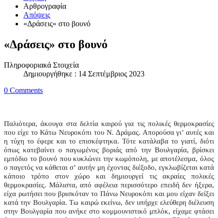
Αρθρογραφία
Απόψεις
«Δράσεις» στο βουνό
«Δράσεις» στο βουνό
Πληροφοριακά Στοιχεία
Δημιουργήθηκε : 14 Σεπτέμβριος 2023
0 Comments
Παλιότερα, άκουγα στα δελτία καιρού για τις πολικές θερμοκρασίες
που είχε το Κάτω Νευροκόπι του Ν. Δράμας. Απορούσα γι’ αυτές και
η τύχη το έφερε και το επισκέφτηκα. Τότε κατάλαβα το γιατί, διότι
όπως κατεβαίνει ο παγωμένος βοριάς από την Βουλγαρία, βρίσκει
εμπόδιο το βουνό που κυκλώνει την κωμόπολη, με αποτέλεσμα, όλος
ο παγετός να κάθεται σ’ αυτήν μη έχοντας διέξοδο, εγκλωβίζεται κατά
κάποιο τρόπο στον χώρο και δημιουργεί τις ακραίες πολικές
θερμοκρασίες. Μάλιστα, από αφέλεια περισσότερο επειδή δεν ήξερα,
είχα ρωτήσει που βρισκόταν το Πάνω Νευροκόπι και μου είχαν δείξει
κατά την Βουλγαρία. Τω καιρώ εκείνω, δεν υπήρχε ελεύθερη διέλευση
στην Βουλγαρία που ανήκε στο κομμουνιστικό μπλόκ, είχαμε φτάσει