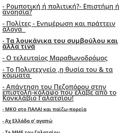
-
Ρομποτική ή πολιτική?- Επιστήμη ή
ανοησία?
-
Πολίτες - Ενημέρωση και πράττειν
άλογα
-
Τα λουκάνικα του συμβούλου και
άλλα τινά
- Ο τελευταίος Μαραθωνοδρόμος
- Το Πολυτεχνείο ,η θυσία του & τα
κόμματα
- Απάντηση του Πεζοπόρου στην
επιστολή-κόλαφο που έλαβε από το
Κονκλάβιο Γαλατσίου!
- ΜΚΟ στο ΠΑΛΑΙ και παίζω-πορεία
- Αχ Ελλάδα σ' αγαπώ
-
Ta ΜΜΕ του Γαλατσίου..