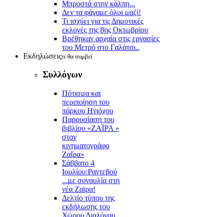
Μπροστά στην κάλπη...
Δεν τα φάγαμε όλοι μαζί!
Τι ισχύει για τις Δημοτικές
εκλογές της 8ης Οκτωβρίου
Βρέθηκαν αρχαία στις εργασίες
του Μετρό στο Γαλάτσι..
Εκδηλώσεις
τι θα συμβεί
Συλλόγων
Πότισμα και
περιποίηση του
πάρκου Ηνιόχου
Παρουσίαση του
βιβλίου «ΖΑΪΡΑ »
στον
κινηματογράφο
Ζαΐρα»
Σάββατο 4
Ιουλίου:Ραντεβού
...με συναυλία στη
νέα Ζαϊρα!
Δελτίο τύπου της
εκδήλωσης του
Χώρου Διαλόγου