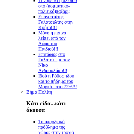
Τι γυρεύει η αλεπού
στο (κομματικό-
πολιτικό)παζάρι;
Επαναστάτης
Γαλατσιώτης στην
Κρήτη!!!!
Μόνο η πισίνα
λείπει από τον
Λόφο του
Παιδιού!!!
Επιτάφιος στο
Γαλάτσι...με τον
Νίκο
Ανδρουλάκη!!!
Ιδού η Ρόδος, ιδού
και το πήδημα του
Μαρκό...στο 72%!!!
Βήμα Πολίτη
Κάτι είδα...κάτι
άκουσα
Το υπαρξιακό
πρόβλημα της
χώρας στην τροχιά