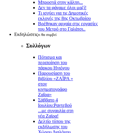
Μπροστά στην κάλπη...
Δεν τα φάγαμε όλοι μαζί!
Τι ισχύει για τις Δημοτικές
εκλογές της 8ης Οκτωβρίου
Βρέθηκαν αρχαία στις εργασίες
του Μετρό στο Γαλάτσι..
Εκδηλώσεις
τι θα συμβεί
Συλλόγων
Πότισμα και
περιποίηση του
πάρκου Ηνιόχου
Παρουσίαση του
βιβλίου «ΖΑΪΡΑ »
στον
κινηματογράφο
Ζαΐρα»
Σάββατο 4
Ιουλίου:Ραντεβού
...με συναυλία στη
νέα Ζαϊρα!
Δελτίο τύπου της
εκδήλωσης του
Χώρου Διαλόγου