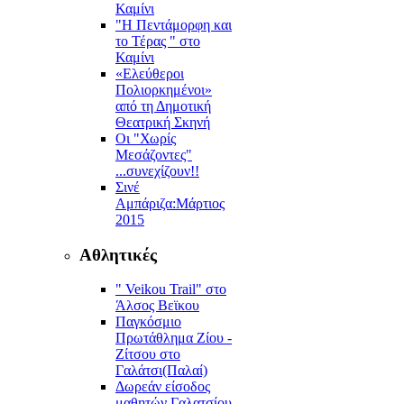
Καμίνι
"Η Πεντάμορφη και
το Τέρας " στο
Καμίνι
«Ελεύθεροι
Πολιορκημένοι»
από τη Δημοτική
Θεατρική Σκηνή
Οι "Χωρίς
Μεσάζοντες"
...συνεχίζουν!!
Σινέ
Αμπάριζα:Mάρτιος
2015
Αθλητικές
" Veikou Trail" στο
Άλσος Βεϊκου
Παγκόσμιο
Πρωτάθλημα Ζίου -
Ζίτσου στο
Γαλάτσι(Παλαί)
Δωρεάν είσοδος
μαθητών Γαλατσίου