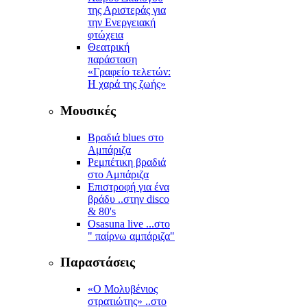
της Αριστεράς για
την Ενεργειακή
φτώχεια
Θεατρική
παράσταση
«Γραφείο τελετών:
Η χαρά της ζωής»
Μουσικές
Βραδιά blues στο
Αμπάριζα
Ρεμπέτικη βραδιά
στο Αμπάριζα
Επιστροφή για ένα
βράδυ ..στην disco
& 80's
Osasuna live ...στο
" παίρνω αμπάριζα"
Παραστάσεις
«Ο Μολυβένιος
στρατιώτης» ..στο