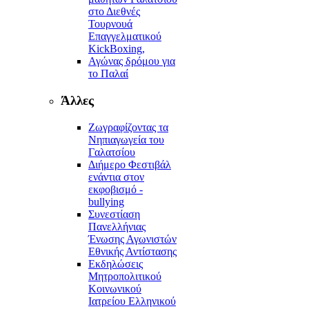
στο Διεθνές
Τουρνουά
Επαγγελματικού
KickBoxing,
Αγώνας δρόμου για
το Παλαί
Άλλες
Ζωγραφίζοντας τα
Νηπιαγωγεία του
Γαλατσίου
Διήμερο Φεστιβάλ
ενάντια στον
εκφοβισμό -
bullying
Συνεστίαση
Πανελλήνιας
Ένωσης Αγωνιστών
Εθνικής Αντίστασης
Εκδηλώσεις
Μητροπολιτικού
Κοινωνικού
Ιατρείου Ελληνικού