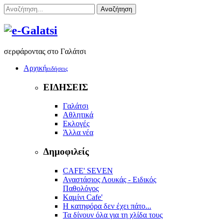
Αναζήτηση
σερφάροντας στο Γαλάτσι
Αρχική
ειδήσεις
ΕΙΔΗΣΕΙΣ
Γαλάτσι
Αθλητικά
Εκλογές
Άλλα νέα
Δημοφιλείς
CAFE' SEVEN
Αναστάσιος Λουκάς - Ειδικός
Παθολόγος
Kαμίνι Cafe'
Η κατηφόρα δεν έχει πάτο...
Τα δίνουν όλα για τη χλίδα τους