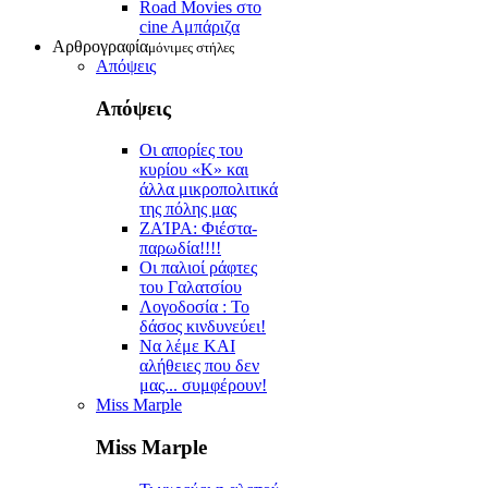
Road Movies στο
cine Aμπάριζα
Αρθρογραφία
μόνιμες στήλες
Απόψεις
Απόψεις
Οι απορίες του
κυρίου «Κ» και
άλλα μικροπολιτικά
της πόλης μας
ZAΊΡΑ: Φιέστα-
παρωδία!!!!
Οι παλιοί ράφτες
του Γαλατσίου
Λογοδοσία : Το
δάσος κινδυνεύει!
Να λέμε ΚΑΙ
αλήθειες που δεν
μας... συμφέρουν!
Miss Marple
Miss Marple