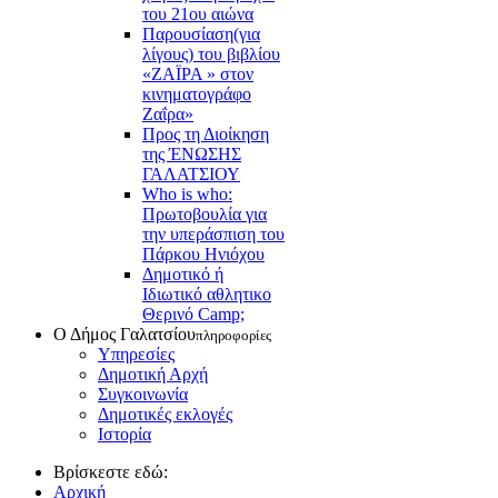
του 21ου αιώνα
Παρουσίαση(για
λίγους) του βιβλίου
«ΖΑΪΡΑ » στον
κινηματογράφο
Ζαΐρα»
Προς τη Διοίκηση
της ΈΝΩΣΗΣ
ΓΑΛΑΤΣΙΟΥ
Who is who:
Πρωτοβουλία για
την υπεράσπιση του
Πάρκου Ηνιόχου
Δημοτικό ή
Ιδιωτικό αθλητικο
Θερινό Camp;
Ο Δήμος Γαλατσίου
πληροφορίες
Υπηρεσίες
Δημοτική Αρχή
Συγκοινωνία
Δημοτικές εκλογές
Ιστορία
Βρίσκεστε εδώ:
Αρχική