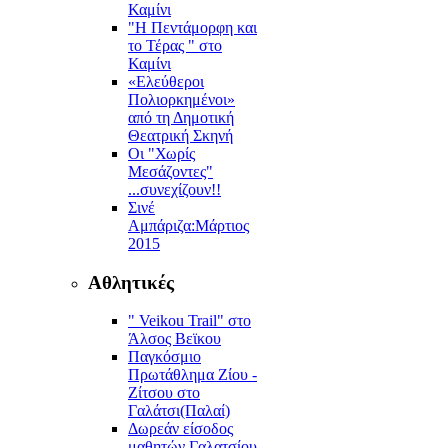
Καμίνι
"Η Πεντάμορφη και
το Τέρας " στο
Καμίνι
«Ελεύθεροι
Πολιορκημένοι»
από τη Δημοτική
Θεατρική Σκηνή
Οι "Χωρίς
Μεσάζοντες"
...συνεχίζουν!!
Σινέ
Αμπάριζα:Mάρτιος
2015
Αθλητικές
" Veikou Trail" στο
Άλσος Βεϊκου
Παγκόσμιο
Πρωτάθλημα Ζίου -
Ζίτσου στο
Γαλάτσι(Παλαί)
Δωρεάν είσοδος
μαθητών Γαλατσίου