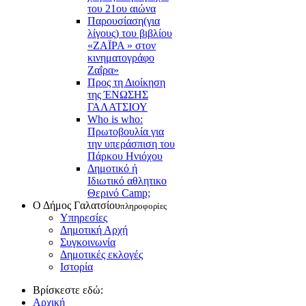
του 21ου αιώνα
Παρουσίαση(για
λίγους) του βιβλίου
«ΖΑΪΡΑ » στον
κινηματογράφο
Ζαΐρα»
Προς τη Διοίκηση
της ΈΝΩΣΗΣ
ΓΑΛΑΤΣΙΟΥ
Who is who:
Πρωτοβουλία για
την υπεράσπιση του
Πάρκου Ηνιόχου
Δημοτικό ή
Ιδιωτικό αθλητικο
Θερινό Camp;
Ο Δήμος Γαλατσίου
πληροφορίες
Υπηρεσίες
Δημοτική Αρχή
Συγκοινωνία
Δημοτικές εκλογές
Ιστορία
Βρίσκεστε εδώ:
Αρχική