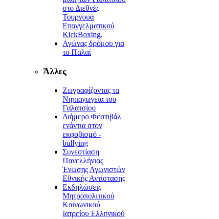
στο Διεθνές
Τουρνουά
Επαγγελματικού
KickBoxing,
Αγώνας δρόμου για
το Παλαί
Άλλες
Ζωγραφίζοντας τα
Νηπιαγωγεία του
Γαλατσίου
Διήμερο Φεστιβάλ
ενάντια στον
εκφοβισμό -
bullying
Συνεστίαση
Πανελλήνιας
Ένωσης Αγωνιστών
Εθνικής Αντίστασης
Εκδηλώσεις
Μητροπολιτικού
Κοινωνικού
Ιατρείου Ελληνικού