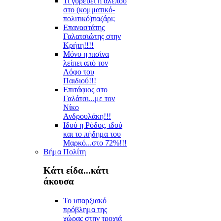
Τι γυρεύει η αλεπού
στο (κομματικό-
πολιτικό)παζάρι;
Επαναστάτης
Γαλατσιώτης στην
Κρήτη!!!!
Μόνο η πισίνα
λείπει από τον
Λόφο του
Παιδιού!!!
Επιτάφιος στο
Γαλάτσι...με τον
Νίκο
Ανδρουλάκη!!!
Ιδού η Ρόδος, ιδού
και το πήδημα του
Μαρκό...στο 72%!!!
Βήμα Πολίτη
Κάτι είδα...κάτι
άκουσα
Το υπαρξιακό
πρόβλημα της
χώρας στην τροχιά