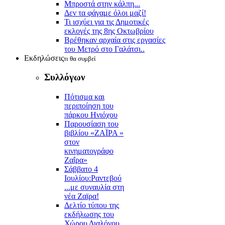
Μπροστά στην κάλπη...
Δεν τα φάγαμε όλοι μαζί!
Τι ισχύει για τις Δημοτικές
εκλογές της 8ης Οκτωβρίου
Βρέθηκαν αρχαία στις εργασίες
του Μετρό στο Γαλάτσι..
Εκδηλώσεις
τι θα συμβεί
Συλλόγων
Πότισμα και
περιποίηση του
πάρκου Ηνιόχου
Παρουσίαση του
βιβλίου «ΖΑΪΡΑ »
στον
κινηματογράφο
Ζαΐρα»
Σάββατο 4
Ιουλίου:Ραντεβού
...με συναυλία στη
νέα Ζαϊρα!
Δελτίο τύπου της
εκδήλωσης του
Χώρου Διαλόγου