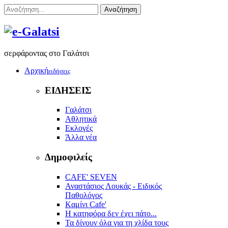
Αναζήτηση
σερφάροντας στο Γαλάτσι
Αρχική
ειδήσεις
ΕΙΔΗΣΕΙΣ
Γαλάτσι
Αθλητικά
Εκλογές
Άλλα νέα
Δημοφιλείς
CAFE' SEVEN
Αναστάσιος Λουκάς - Ειδικός
Παθολόγος
Kαμίνι Cafe'
Η κατηφόρα δεν έχει πάτο...
Τα δίνουν όλα για τη χλίδα τους