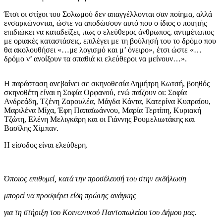
Έτσι οι στίχοι του Σολωμού δεν απαγγέλλονται σαν ποίημα, αλλά
ενσαρκώνονται, ώστε να αποδώσουν αυτό που ο ίδιος ο ποιητής
επιδιώκει να καταδείξει, πως ο ελεύθερος άνθρωπος, αντιμέτωπος
με οριακές καταστάσεις, επιλέγει με τη βούλησή του το δρόμο που
θα ακολουθήσει «…με λογισμό και μ’ όνειρο», έτσι ώστε «…
δρόμο ν’ ανοίξουν τα σπαθιά κι ελεύθεροι να μείνουν…».
Η παράσταση ανεβαίνει σε σκηνοθεσία Δημήτρη Κωτσή, βοηθός
σκηνοθέτη είναι η Σοφία Ορφανού, ενώ παίζουν οι: Σοφία
Ανδρεάδη, Τζένη Ζαρουλέα, Μάγδα Κάντα, Κατερίνα Κυπραίου,
Μαριλένα Μίχα, Έφη Παπαϊωάννου, Μαρία Τερτίπη, Κυριακή
Τζώτη, Ελένη Μελιγκάρη και οι Γιάννης Ρουμελιωτάκης και
Βασίλης Χίμπαν.
Η είσοδος είναι ελεύθερη.
Όποιος επιθυμεί, κατά την προσέλευσή του στην εκδήλωση
μπορεί να προσφέρει είδη πρώτης ανάγκης
για τη στήριξη του Κοινωνικού Παντοπωλείου του Δήμου μας.