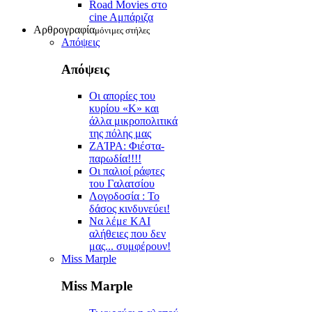
Road Movies στο
cine Aμπάριζα
Αρθρογραφία
μόνιμες στήλες
Απόψεις
Απόψεις
Οι απορίες του
κυρίου «Κ» και
άλλα μικροπολιτικά
της πόλης μας
ZAΊΡΑ: Φιέστα-
παρωδία!!!!
Οι παλιοί ράφτες
του Γαλατσίου
Λογοδοσία : Το
δάσος κινδυνεύει!
Να λέμε ΚΑΙ
αλήθειες που δεν
μας... συμφέρουν!
Miss Marple
Miss Marple