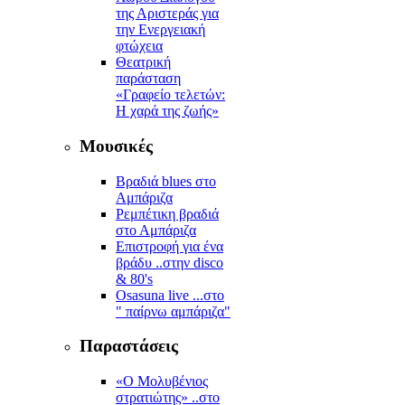
της Αριστεράς για
την Ενεργειακή
φτώχεια
Θεατρική
παράσταση
«Γραφείο τελετών:
Η χαρά της ζωής»
Μουσικές
Βραδιά blues στο
Αμπάριζα
Ρεμπέτικη βραδιά
στο Αμπάριζα
Επιστροφή για ένα
βράδυ ..στην disco
& 80's
Osasuna live ...στο
" παίρνω αμπάριζα"
Παραστάσεις
«Ο Μολυβένιος
στρατιώτης» ..στο