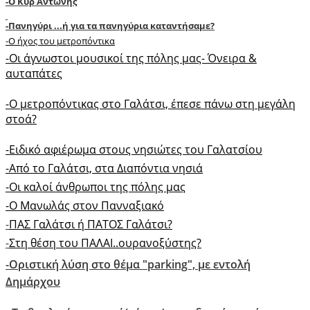
-O Κυρ Αντώνης
-Πανηγύρι ...ή για τα πανηγύρια καταντήσαμε?
-O ήχος του μετροπόντικα
-Oι άγνωστοι μουσικοί της πόλης μας- Όνειρα &
αυταπάτες
-O μετροπόντικας στο Γαλάτσι, έπεσε πάνω στη μεγάλη
στοά?
-Ειδικό αφιέρωμα στους νησιώτες του Γαλατσίου
-Από το Γαλάτσι, στα Διαπόντια νησιά
-Oι καλοί άνθρωποι της πόλης μας
-O Mανωλάς στον Πανναξιακό
-
ΠΑΣ Γαλάτσι ή ΠΑΤΟΣ Γαλάτσι?
-
Στη θέση του ΠΑΛΑΙ..ουρανοξύστης?
-Οριστική λύση στο θέμα "parking", με εντολή
Δημάρχου