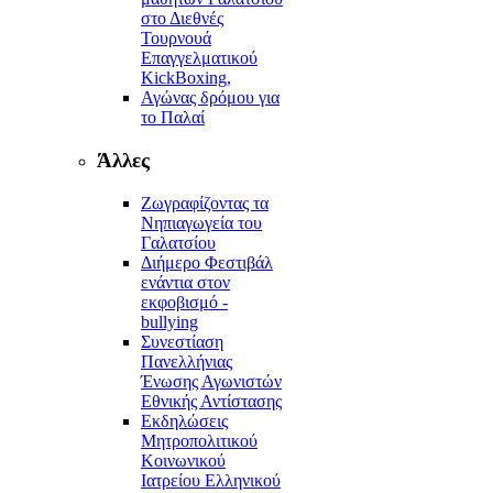
στο Διεθνές
Τουρνουά
Επαγγελματικού
KickBoxing,
Αγώνας δρόμου για
το Παλαί
Άλλες
Ζωγραφίζοντας τα
Νηπιαγωγεία του
Γαλατσίου
Διήμερο Φεστιβάλ
ενάντια στον
εκφοβισμό -
bullying
Συνεστίαση
Πανελλήνιας
Ένωσης Αγωνιστών
Εθνικής Αντίστασης
Εκδηλώσεις
Μητροπολιτικού
Κοινωνικού
Ιατρείου Ελληνικού