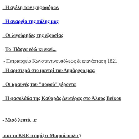
-
Η αγέλη των ψηφοφόρων
- H αναρχία της πόλης μας
- Oι λιγούρηδες της εξουσίας
-
Το Πάσχα εδώ κι εκεί...
- Πατριαρχείο Κωνσταντινουπόλεως & επανάσταση 1821
-
Η αριστερά στο μαντρί του Δημάρχου μας;
- Οι κραυγές του "σοφού" γέροντα
- Η φασολάδα της Καθαράς Δευτέρας στο Άλσος Βεϊκου
- Μ
ισό λεπτό...ε;
-
και το ΚΚΕ στηρίζει Μαρκόπουλο
?