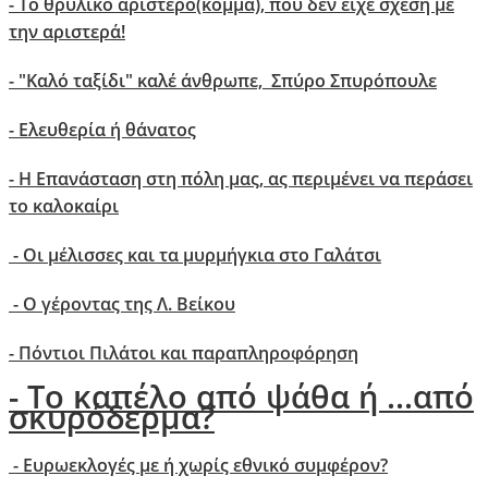
- Το θρυλικό αριστερό(κόμμα), που δεν είχε σχέση με
την αριστερά!
- "Kαλό ταξίδι" καλέ άνθρωπε, Σπύρο Σπυρόπουλε
- Ελευθερία ή θάνατος
- Η Επανάσταση στη πόλη μας, ας περιμένει να περάσει
το καλοκαίρι
- Οι μέλισσες και τα μυρμήγκια στο Γαλάτσι
- O γέροντας της Λ. Βείκου
- Πόντιοι Πιλάτοι και παραπληροφόρηση
- Το καπέλο από ψάθα ή ...από
σκυρόδερμα?
- Ευρωεκλογές με ή χωρίς εθνικό συμφέρον?