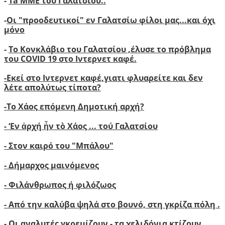
-
Ta ΜΜΕ του Γαλατσίου..
-
Οι "προοδευτικοί" εν Γαλατσίω φίλοι μας...και όχι
μόνο
-
Το Κονκλάβιο του Γαλατσίου ,έλυσε το πρόβλημα
του COVID 19 στο Ιντερνετ καφέ.
-
Ε
κεί στο Ιντερνετ καφέ,γιατι φλυαρείτε και δεν
λέτε απολύτως τίποτα?
-
Το Χάος επόμενη Δημοτική αρχή?
-
‘
Εν ἀρχή ἦν τὸ Χάος ... τού Γαλατσίου
-
Στον καιρό του "Μπάλου"
- Δήμαρχος μαινόμενος
- Φιλάνθρωπος ή φιλόζωος
- Από την καλύβα ψηλά στο βουνό, στη γκρίζα πόλη .
- Οι αναλυτές γκρεμίζουν - τα χελιδόνια κτίζουν..
.