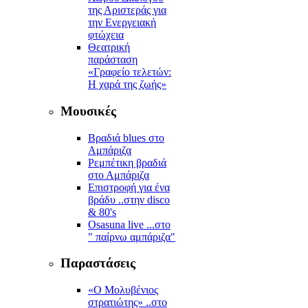
της Αριστεράς για
την Ενεργειακή
φτώχεια
Θεατρική
παράσταση
«Γραφείο τελετών:
Η χαρά της ζωής»
Μουσικές
Βραδιά blues στο
Αμπάριζα
Ρεμπέτικη βραδιά
στο Αμπάριζα
Επιστροφή για ένα
βράδυ ..στην disco
& 80's
Osasuna live ...στο
" παίρνω αμπάριζα"
Παραστάσεις
«Ο Μολυβένιος
στρατιώτης» ..στο