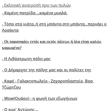
Εκλογική ανατροπή προ των πυλών
-
Καμένη πατρίδα ...καμένα μυαλά.
-
Τόπο στα νιάτα..ή στη μπάντα στη μπάντα...περνάει ο
-
Λοσάντα
-
Οι παρανομίες εντός και εκτός πόλεως ή όλα είναι καλώς
καμωμένα?
Η Λιθόστρωτη πόλη μας
-
O Δήμαρχος της πόλης μας και οι πολίτες της
-
Καφέ - Γαλακτοπωλείο - Ζαχαροπλαστείο, Βασ.
-
Τζώρτζου
Wow(Oυάου) - η φωνή των εξωγήινων
-
Ο κυρ' Αντώνης....
-