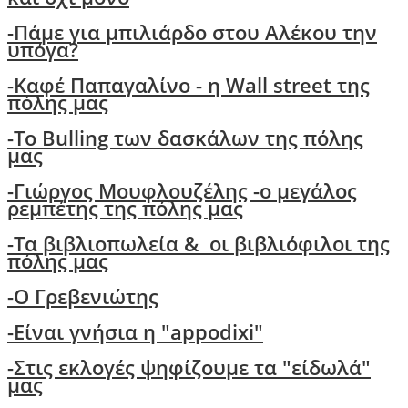
-
Πάμε για μπιλιάρδο στου Αλέκου την
υπόγα?
-
Καφέ Παπαγαλίνο - η Wall street της
πόλης μας
-Το Bulling των δασκάλων της πόλης
μας
-
Γιώργος Μουφλουζέλης -ο μεγάλος
ρεμπέτης της πόλης μας
-
Τα βιβλιοπωλεία & οι βιβλιόφιλοι της
πόλης μας
-O Γρεβενιώτης
-Είναι γνήσια η "appodixi"
-Στις εκλογές ψηφίζουμε τα "είδωλά"
μας