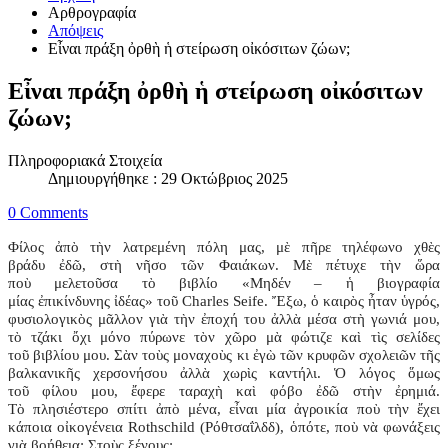
Αρθρογραφία
Απόψεις
Εἶναι πράξη ὀρθὴ ἡ στείρωση οἰκόσιτων ζώων;
Εἶναι πράξη ὀρθὴ ἡ στείρωση οἰκόσιτων
ζώων;
Πληροφοριακά Στοιχεία
Δημιουργήθηκε : 29 Οκτώβριος 2025
0 Comments
Φίλος ἀπὸ τὴν λατρεμένη πόλη μας, μὲ πῆρε τηλέφωνο χθὲς
βράδυ ἐδῶ, στὴ νῆσο τῶν Φαιάκων. Μὲ πέτυχε τὴν ὥρα
ποὺ μελετοῦσα τὸ βιβλίο «Μηδέν – ἡ βιογραφία
μίας ἐπικίνδυνης ἰδέας» τοῦ Charles Seife. Ἔξω, ὁ καιρὸς ἦταν ὑγρός,
φυσιολογικὸς μᾶλλον γιὰ τὴν ἐποχή του ἀλλὰ μέσα στὴ γωνιά μου,
τὸ τζάκι ὄχι μόνο πύρωνε τὸν χῶρο μὰ φώτιζε καὶ τὶς σελίδες
τοῦ βιβλίου μου. Σὰν τοὺς μοναχοὺς κι ἐγὼ τῶν κρυφῶν σχολειῶν τῆς
βαλκανικῆς χερσονήσου ἀλλὰ χωρὶς καντήλι. Ὁ λόγος ὅμως
τοῦ φίλου μου, ἔφερε ταραχὴ καὶ φόβο ἐδῶ στὴν ἐρημιά.
Τὸ πλησιέστερο σπίτι ἀπὸ μένα, εἶναι μία ἀγροικία ποὺ τὴν ἔχει
κάποια οἰκογένεια Rothschild (Ρόθτσαΐλδδ), ὁπότε, ποὺ νὰ φωνάξεις
γιὰ βοήθεια; Στοὺς ξένους;