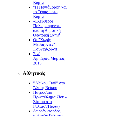
Καμίνι
"Η Πεντάμορφη και
το Τέρας " στο
Καμίνι
«Ελεύθεροι
Πολιορκημένοι»
από τη Δημοτική
Θεατρική Σκηνή
Οι "Χωρίς
Μεσάζοντες"
...συνεχίζουν!!
Σινέ
Αμπάριζα:Mάρτιος
2015
Αθλητικές
" Veikou Trail" στο
Άλσος Βεϊκου
Παγκόσμιο
Πρωτάθλημα Ζίου -
Ζίτσου στο
Γαλάτσι(Παλαί)
Δωρεάν είσοδος
μαθητών Γαλατσίου