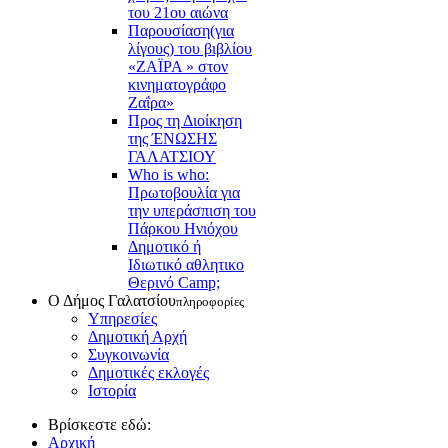
του 21ου αιώνα
Παρουσίαση(για
λίγους) του βιβλίου
«ΖΑΪΡΑ » στον
κινηματογράφο
Ζαΐρα»
Προς τη Διοίκηση
της ΈΝΩΣΗΣ
ΓΑΛΑΤΣΙΟΥ
Who is who:
Πρωτοβουλία για
την υπεράσπιση του
Πάρκου Ηνιόχου
Δημοτικό ή
Ιδιωτικό αθλητικο
Θερινό Camp;
Ο Δήμος Γαλατσίου
πληροφορίες
Υπηρεσίες
Δημοτική Αρχή
Συγκοινωνία
Δημοτικές εκλογές
Ιστορία
Βρίσκεστε εδώ:
Αρχική