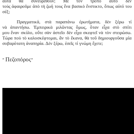
αὐτὰ θὰ συνευρεθοῦν; Μὲ τὸν τρόπο αὐτὸ δὲν
τοὺς ἀφαιροῦμε ἀπὸ τὴ ζωή τους ἕνα βασικὸ ἔνστικτο, ὅπως αὐτό του
σέξ;
Πραγματικά, στὰ παραπάνω ἐρωτήματα, δὲν ξέρω τί
νὰ ἀπαντήσω. Ἐμπειρικὰ μιλῶντας ὅμως, ὅταν εἶχα στὸ σπίτι
μου ἕναν σκύλο, οὔτε σὰν ἀστεῖο δὲν εἶχα σκεφτεῖ νὰ τὸν στειρώσω.
Τώρα ποὺ τὸ καλοσκέφτομαι, ἂν τὸ ἔκανα, θὰ τοῦ δημιουργοῦσα μία
σοβαρότατη ἀναπηρία. Δὲν ξέρω, ἐσεῖς τί γνώμη ἔχετε;
Πεζοπόρος
"
"