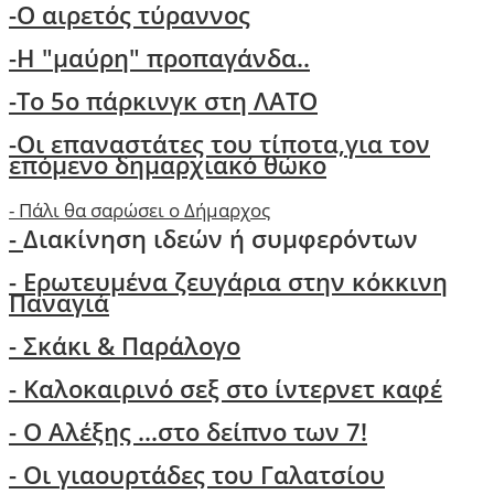
-Ο αιρετός τύραννος
-H "μαύρη" προπαγάνδα..
-Το 5ο πάρκινγκ στη ΛΑΤΟ
-
Οι επαναστάτες του τίποτα,για τον
επόμενο δημαρχιακό θώκο
-
Πάλι θα σαρώσει ο Δήμαρχος
-
Διακίνηση ιδεών ή συμφερόντων
- Ερωτευμένα ζευγάρια στην κόκκινη
Παναγιά
- Σκάκι & Παράλογο
- Kαλοκαιρινό σεξ στο ίντερνετ καφέ
- Ο Aλέξης ...στο δείπνο των 7!
-
Οι γιαουρτάδες του Γαλατσίου