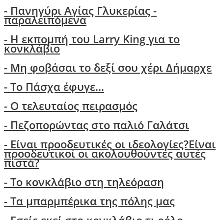
- Πανηγύρι Αγίας Γλυκερίας -
παραλειπόμενα
- Η εκπομπή του Larry King για το
κονκλάβιο
- Μη φοβάσαι το δεξί σου χέρι Δήμαρχε
-
Το Πάσχα έφυγε...
- Ο τελευταίος πειρασμός
- Πεζοπορώντας στο παλιό Γαλάτσι
-
Είναι προοδευτικές οι ιδεολογίες?Είναι
προοδευτικοί οι ακολουθούντες αυτές
πιστά?
- Τo κονκλάβιο στη τηλεόραση
- Τα μπαρμπέρικα της πόλης μας