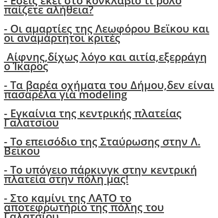
- Εσείς εκεί στο κονκλάβιο τι ρόλο
παίζετε αλήθεια?
-
Οι αμαρτίες της Λεωφόρου Βεϊκου και
οι αναμάρτητοι κριτές
Αίφνης,δίχως λόγο και αιτία,εξερράγη
ο Ίκαρος
- Tα βαρέα οχήματα του Δήμου,δεν είναι
πασαρέλα για modeling
- Εγκαίνια της κεντρικής πλατείας
Γαλατσίου
- Το επεισόδιο της Σταύρωσης στην Λ.
Βεϊκου
- Το υπόγειο πάρκινγκ στην κεντρική
πλατεία στην πόλη μας!
- Στο καμίνι της ΛΑΤΟ το
αποτεφρωτήριο της πόλης του
Γαλατσίου