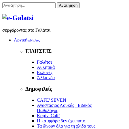
Αναζήτηση
σερφάροντας στο Γαλάτσι
Αρχική
ειδήσεις
ΕΙΔΗΣΕΙΣ
Γαλάτσι
Αθλητικά
Εκλογές
Άλλα νέα
Δημοφιλείς
CAFE' SEVEN
Αναστάσιος Λουκάς - Ειδικός
Παθολόγος
Kαμίνι Cafe'
Η κατηφόρα δεν έχει πάτο...
Τα δίνουν όλα για τη χλίδα τους