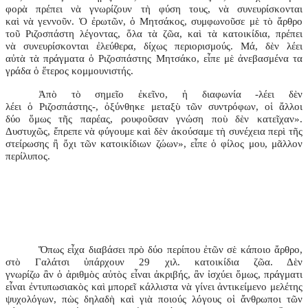
φορὰ πρέπει νὰ γνωρίζουν τὴ φύση τους, νὰ συνευρίσκονται
καὶ νὰ γεννοῦν. Ὁ ἐρωτῶν, ὁ Μητσάκος, συμφωνοῦσε μὲ τὸ ἄρθρο
τοῦ Ριζοσπάστη λέγοντας, ὅλα τὰ ζῶα, καὶ τὰ κατοικίδια, πρέπει
νὰ συνευρίσκονται ἐλεύθερα, δίχως περιορισμούς. Μά, δὲν λέει
αὐτὰ τὰ πράγματα ὁ Ριζοσπάστης Μητσάκο, εἶπε μὲ ἀνεβασμένα τα
γράδα ὁ ἕτερος κομμουνιστής.
Ἀπὸ τὸ σημεῖο ἐκεῖνο, ἡ διαφωνία -λέει δὲν
λέει ὁ Ριζοσπάστης-, ὀξύνθηκε μεταξὺ τῶν συντρόφων, οἱ ἄλλοι
δύο ὅμως τῆς παρέας, ρουφοῦσαν γνώση ποὺ δὲν κατεῖχαν».
Δυστυχῶς, ἔπρεπε νὰ φύγουμε καὶ δὲν ἀκούσαμε τὴ συνέχεια περὶ τῆς
στείρωσης ἢ ὄχι τῶν κατοικίδιων ζώων», εἶπε ὁ φίλος μου, μᾶλλον
περίλυπος.
Ὅπως εἶχα διαβάσει πρὸ δύο περίπου ἐτῶν σὲ κάποιο ἄρθρο,
στὸ Γαλάτσι ὑπάρχουν 29 χιλ. κατοικίδια ζῶα. Δὲν
γνωρίζω ἂν ὁ ἀριθμὸς αὐτὸς εἶναι ἀκριβής, ἂν ἰσχύει ὅμως, πράγματι
εἶναι ἐντυπωσιακὸς καὶ μπορεῖ κάλλιστα νὰ γίνει ἀντικείμενο μελέτης
ψυχολόγων, πὼς δηλαδὴ καὶ γιὰ ποιούς λόγους οἱ ἄνθρωποι τῶν