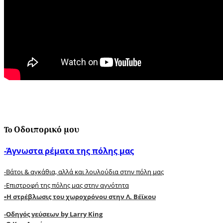
To Οδοιπορικό μου
-Άγνωστα ρέματα της πόλης μας
-Βάτοι & αγκάθια, αλλά και λουλούδια στην πόλη μας
-Επιστροφή της πόλης μας στην αγνότητα
-
Η στρέβλωσις του χωροχρόνου στην Λ. Βέϊκου
-
Oδηγός γεύσεων by Larry King