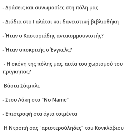
- Δράσεις και συνωμοσίες στη πόλη μας
- Διόδια στο Γαλάτσι και δανειστική βιβλιοθήκη
-
Ήταν o Καστοριάδης αντικομμουνιστής?
- Ήταν υποκριτής ο Ένγκελς?
- H σκόνη της πόλης μας, αιτία του χωρισμού του
πρίγκηπος?
Βάστα Σόιμπλε
- Στου Λάκη στο "No Name"
-
Επιστροφή στα άγια τσιμέντα
Η Ντροπή σας "αριστερούληδες" του Κονκλάβιου