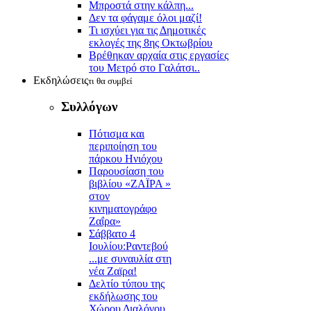
Μπροστά στην κάλπη...
Δεν τα φάγαμε όλοι μαζί!
Τι ισχύει για τις Δημοτικές
εκλογές της 8ης Οκτωβρίου
Βρέθηκαν αρχαία στις εργασίες
του Μετρό στο Γαλάτσι..
Εκδηλώσεις
τι θα συμβεί
Συλλόγων
Πότισμα και
περιποίηση του
πάρκου Ηνιόχου
Παρουσίαση του
βιβλίου «ΖΑΪΡΑ »
στον
κινηματογράφο
Ζαΐρα»
Σάββατο 4
Ιουλίου:Ραντεβού
...με συναυλία στη
νέα Ζαϊρα!
Δελτίο τύπου της
εκδήλωσης του
Χώρου Διαλόγου