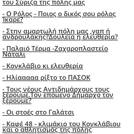
του Σύριζα της πόλης μας
- Ο Ρόλος - Ποιος ο δικός σου ρόλος
Ίκαρε?
- Στην αμαρτωλή πόλη μας ,γαπ ή
ανδρουλάκης?Δουλεία ή ελευθερία?
- Παλαιό Τέρμα -Ζαχαροπλαστείο
Νάταλι
- Κονκλάβιο κι ελευθερία
- Ηλίααααα ρίξτο το ΠΑΣΟΚ
-
Τους νέους Αντιδημάρχους τους
ξέρουμε.Τον επόμενο Δήμαρχο τον
ξέρουμε?
-
Οι στοές στο Γαλάτσι
- Καφέ 48 - κλιμάκιο του Κονκλάβιου
και ο αθλητισμός της πόλης