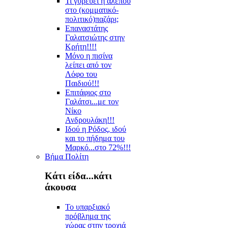
Τι γυρεύει η αλεπού
στο (κομματικό-
πολιτικό)παζάρι;
Επαναστάτης
Γαλατσιώτης στην
Κρήτη!!!!
Μόνο η πισίνα
λείπει από τον
Λόφο του
Παιδιού!!!
Επιτάφιος στο
Γαλάτσι...με τον
Νίκο
Ανδρουλάκη!!!
Ιδού η Ρόδος, ιδού
και το πήδημα του
Μαρκό...στο 72%!!!
Βήμα Πολίτη
Κάτι είδα...κάτι
άκουσα
Το υπαρξιακό
πρόβλημα της
χώρας στην τροχιά