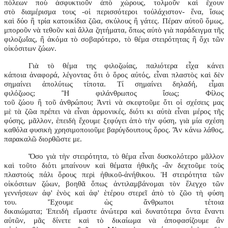
πόλεων ποὺ ἀσφυκτιοῦν ἀπὸ χώρους, τολμοῦν καὶ ἔχουν
στὸ διαμέρισμα τους -οἱ περισσότεροι τοὐλάχιστον- ἕνα, ἴσως
καὶ δύο ἢ τρία κατοικίδια ζῶα, σκύλους ἢ γάτες. Πέραν αὐτοῦ ὅμως,
μποροῦν νὰ τεθοῦν καὶ ἄλλα ζητήματα, ὅπως αὐτὸ γιὰ παράδειγμα τῆς
φιλοζωΐας, ἢ ἀκόμα τὸ σοβαρότερο, τὸ θέμα στειρότητας ἢ ὄχι τῶν
οἰκόσιτων ζώων.
Γιὰ τὸ θέμα της φιλοζωίας, παλιότερα εἶχα κάνει
κάποια ἀναφορά, λέγοντας ὅτι ὁ ὅρος αὐτός, εἶναι πλαστὸς καὶ δὲν
σημαίνει ἀπολύτως τίποτα. Τί σημαίνει δηλαδή, εἶμαι
φιλόζωος; Ἢ φιλάνθρωπος ἴσως; Φίλος
τοῦ ζώου ἢ τοῦ ἀνθρώπου; Ἀντὶ νὰ σκεφτοῦμε ὅτι οἱ σχέσεις μας
μὲ τὰ ζῶα πρέπει νὰ εἶναι ἁρμονικές, διότι κι αὐτὰ εἶναι μέρος τῆς
φύσης, μᾶλλον, ἐπειδὴ ἔχουμε ξεφύγει ἀπὸ τὴν φύση, γιὰ μία σχέση
καθόλα φυσικὴ χρησιμοποιοῦμε βαρύγδουπους ὅρος. Ἂν κάνω λάθος,
παρακαλῶ διορθῶστε με.
Ὅσο γιὰ τὴν στειρότητα, τὸ θέμα εἶναι δυσκολότερο μᾶλλον
καὶ τοῦτο διότι μπαίνουν καὶ θέματα ἠθικῆς -ἂν δεχτοῦμε τοὺς
πλαστοὺς πάλι ὅρους περὶ ἠθικοῦ-ἀνήθικου. Ἡ στειρότητα τῶν
οἰκόσιτων ζώων, βοηθᾶ ὅπως ἀντιλαμβάνομαι τὸν ἔλεγχο τῶν
γεννήσεων ἀφ' ἑνὸς καὶ ἀφ' ἑτέρου στερεῖ ἀπὸ τὸ ζῶο τὴ φύση
του. Ἔχουμε ὡς ἄνθρωποι τέτοια
δικαιώματα; Ἐπειδὴ εἴμαστε ἀνώτερα καὶ δυνατότερα ὄντα ἔναντι
αὐτῶν, μᾶς δίνετε καὶ τὸ δικαίωμα νὰ ἀποφασίζουμε ἂν