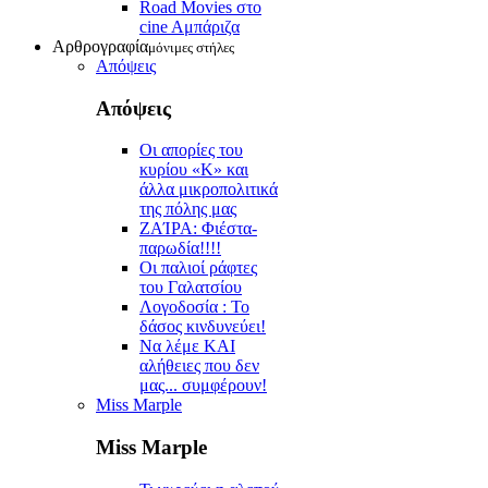
Road Movies στο
cine Aμπάριζα
Αρθρογραφία
μόνιμες στήλες
Απόψεις
Απόψεις
Οι απορίες του
κυρίου «Κ» και
άλλα μικροπολιτικά
της πόλης μας
ZAΊΡΑ: Φιέστα-
παρωδία!!!!
Οι παλιοί ράφτες
του Γαλατσίου
Λογοδοσία : Το
δάσος κινδυνεύει!
Να λέμε ΚΑΙ
αλήθειες που δεν
μας... συμφέρουν!
Miss Marple
Miss Marple