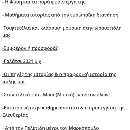
- Η Φύση και τα παρά φύσιν έργα της
- Μαθήματα ιστορίας από την ευρωπαϊκή διανόηση
Τσιφτετέλια και κλασσική μουσική στην ωραία πόλη
μας
-
Συμφέρον ή προσφορά?
-
Γαλάτσι 2031 μ.χ
-
Οι πηγές της ιστορίας & η προφορική ιστορία της
πόλης μας
-Στον τελικό του - Marx (Μαρκό) εναντίον όλων!
Επιστροφή στην καθημερινότητα & η προσέγγιση της
-
Ελευθερίας
Aπό τον Πελετίδη μέχρι τον Μαρκόπουλο
-