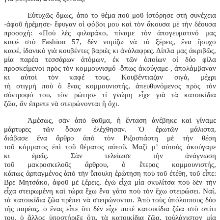
Εὐτυχῶς ὅμως, ἀπὸ τὸ θέμα ποὺ μοῦ ἱστόρησε στὴ συνέχεια
-ἀφοῦ ἠρέμησε- ἔφυγαν οἱ φόβοι μου καὶ τὸν ἄκουσα μὲ τὴν δέουσα
προσοχή: «Ποὺ λὲς φιλαράκο, πίναμε τὸν ἀπογευματινό μας
καφὲ στὸ Fashion 57, δὲν νομίζω νὰ τὸ ξέρεις, ἕνα ἥσυχο
καφέ, ἰδανικὸ γιὰ κουβέντες βαριὲς κι ἀνάλαφρες. Δίπλα μας ἀκριβῶς,
μία παρέα τεσσάρων ἀτόμων, ἐκ τῶν ὁποίων οἱ δύο φίλα
προσκείμενοι πρὸς τὸν κομμουνισμό -ὅπως ἀκούγαμε-, ἀπολάμβαναν
κι αὐτοὶ τὸν καφέ τους. Κουβέντιαζαν σιγά, μέχρι
τὴ στιγμὴ ποὺ ὁ ἕνας κομμουνιστής, ἀπευθυνόμενος πρὸς τὸν
σύντροφό του, τὸν ρώτησε τί γνώμη εἶχε γιὰ τὰ κατοικίδια
ζῶα, ἂν ἔπρεπε νὰ στειρώνονται ἢ ὄχι.
Ἀμέσως, σὰν ἀπὸ θαῦμα, ἡ ἔνταση ἀνέβηκε καὶ γίναμε
μάρτυρες τῶν ὅσων ἐλέχθησαν. Ὁ ἐρωτῶν μάλιστα,
διάβασε ἕνα ἄρθρο ἀπὸ τὸν Ριζοσπάστη μὲ τὴν θέση
τοῦ κόμματος ἐπὶ τοῦ θέματος αὐτοῦ. Μαζὶ μ’ αὐτοὺς ἀκούγαμε
κι ἐμεῖς. Σὰν τελείωσε τὴν ἀνάγνωση
τοῦ μακροσκελοῦς ἄρθρου, ὁ ἕτερος κομμουνιστής,
κάπως ἁρπαγμένος ἀπὸ τὴν ὕπουλη ἐρώτηση ποὺ τοῦ ἐτέθη, τοῦ εἶπε:
Βρὲ Μητσάκο, ἀφοῦ μὲ ξέρεις, ἐγὼ εἶχα μία σκυλίτσα ποὺ δὲν τὴν
εἶχα στειρωμένη καὶ τώρα ἔχω ἕνα γάτο ποὺ τὸν ἔχω στειρώσει. Ναί,
τὰ κατοικίδια ζῶα πρέπει νὰ στειρώνονται. Ἀπὸ τοὺς ὑπόλοιπους δύο
τῆς παρέας, ὁ ἕνας εἶπε ὅτι δὲν εἶχε ποτὲ κατοικίδια ζῶα στὸ σπίτι
του, ὁ ἄλλος ὑποστήριξε ὅτι, τὰ κατοικίδια ζῶα, τοὐλάχιστον μία