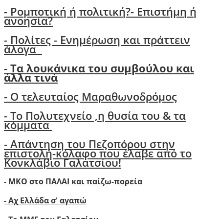
-
Ρομποτική ή πολιτική?- Επιστήμη ή
ανοησία?
-
Πολίτες - Ενημέρωση και πράττειν
άλογα
-
Τα λουκάνικα του συμβούλου και
άλλα τινά
- Ο τελευταίος Μαραθωνοδρόμος
- Το Πολυτεχνείο ,η θυσία του & τα
κόμματα
- Απάντηση του Πεζοπόρου στην
επιστολή-κόλαφο που έλαβε από το
Κονκλάβιο Γαλατσίου!
- ΜΚΟ στο ΠΑΛΑΙ και παίζω-πορεία
- Αχ Ελλάδα σ' αγαπώ