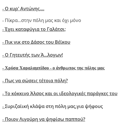
Ο κυρ' Αντώνης....
-
Πίκρα...στην πόλη μας και όχι μόνο
-
Έχει καταφύγια το Γαλάτσι;
-
Πικ νικ στο Δάσος του Βέϊκου
-
Ο Γητευτής των Ά...λογων!
-
-
Xρύσα Χαραλαμπίδου - ο άνθρωπος της πόλης μας
Πως να σώσεις τέτοια πόλη?
-
Το κόκκινο Άλσος και οι ιδεολογικές παράγκες του
-
Συριζαϊική κλάψα στη πόλη μας,για ψήφους
-
Ποιον Λιγούρη να ψηφίσω παππού?
-