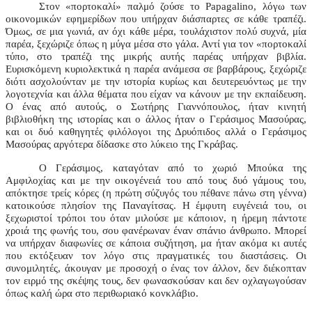
Στον «πορτοκαλί» παλμό ζούσε το
Papagalino
, λόγω των
οικονομικών εφημερίδων που υπήρχαν διάσπαρτες σε κάθε τραπέζι.
Όμως, σε μια γωνιά, αν όχι κάθε μέρα, τουλάχιστον πολύ συχνά, μία
παρέα, ξεχώριζε όπως η μύγα μέσα στο γάλα. Αντί για τον «πορτοκαλί
τύπο, στο τραπέζι της μικρής αυτής παρέας υπήρχαν βιβλία.
Ευρισκόμενη κυριολεκτικά η παρέα ανάμεσα σε βαρβάρους, ξεχώριζε
διότι ασχολούνταν με την ιστορία κυρίως και δευτερευόντως με την
λογοτεχνία και άλλα θέματα που είχαν να κάνουν με την εκπαίδευση.
Ο ένας από αυτούς, ο Σωτήρης Γιαννόπουλος, ήταν κινητή
βιβλιοθήκη της ιστορίας και ο άλλος ήταν ο Γεράσιμος Μασούρας,
και οι δυό καθηγητές φιλόλογοι της Δρυόπιδος αλλά ο Γεράσιμος
Μασούρας αργότερα δίδασκε στο λύκειο της Γκράβας.
Ο Γεράσιμος, καταγόταν από το χωριό Μπούκα της
Αμφιλοχίας και με την οικογένειά του από τους δυό γάμους του,
απόκτησε τρείς κόρες (η πρώτη σύζυγός του πέθανε πάνω στη γέννα)
κατοικούσε πλησίον της Παναγίτσας. Η έμφυτη ευγένειά του, οι
ξεχωριστοί τρόποι του όταν μιλούσε με κάποιον, η ήρεμη πάντοτε
χροιά της φωνής του, σου φανέρωναν έναν σπάνιο άνθρωπο. Μπορεί
να υπήρχαν διαφωνίες σε κάποια συζήτηση, μα ήταν ακόμα κι αυτές
που εκτόξευαν τον λόγο στις πραγματικές του διαστάσεις. Οι
συνομιλητές, άκουγαν με προσοχή ο ένας τον άλλον, δεν διέκοπταν
τον ειρμό της σκέψης τους, δεν φωνασκούσαν και δεν οχλαγωγούσαν
όπως καλή ώρα στο περιθωριακό κονκλάβιο.