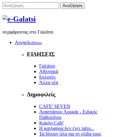
Αναζήτηση
σερφάροντας στο Γαλάτσι
Αρχική
ειδήσεις
ΕΙΔΗΣΕΙΣ
Γαλάτσι
Αθλητικά
Εκλογές
Άλλα νέα
Δημοφιλείς
CAFE' SEVEN
Αναστάσιος Λουκάς - Ειδικός
Παθολόγος
Kαμίνι Cafe'
Η κατηφόρα δεν έχει πάτο...
Τα δίνουν όλα για τη χλίδα τους