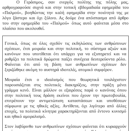
Ο Γεράσιμος, σαν ενεργός πολίτης της πόλης μας,
αρθρογραφούσε συχνά και στην τοπική εβδομαδιαία εφημερίδα του
«Παλμού», βοηθώντας την καλή εφημερίδα στην ποιότητά της με
λόγο ξάστερο και όχι ξύλινο. Ας δούμε ένα απόσπασμα από άρθρο
του στην εφημερίδα του «Παλμού» όπως αυτό φαίνεται μέσα στο
πλαίσιο που ακολουθεί.
Γενικά, όπως σε όλες σχεδόν τις εκδηλώσεις των ανθρώπινων
σχέσεων, έτσι μοιραία και στην πολιτική, το σύστημα αξιών και
κανόνων που υποτίθεται ότι υπάρχει για να εξυπηρετεί και να
ρυθμίζει τα πολιτικά δρώμενα παίζει συνέχεια δευτερεύοντα ρόλο.
Φαίνεται ότι από τη βάση των ανθρωπίνων σχέσεων δεν
ξεριζώθηκε ακόμη το αυστηρά ιδιοτελές, ατομικό συμφέρον.
Μοιραία έτσι ο ιδεαλισμός που θεωρητικά τουλάχιστον
παρουσιάζεται στις πολιτικές διακηρύξεις, στην πράξη μένει
γράμμα κενό. Είναι μάλλον οι εξαιρέσεις παρά ο κανόνας όπου
στην πολιτική τους δράση εκείνοι που έχουν την πρωτοβουλία,
επιτρέπουν την αντιμετώπιση καταστάσεων και υποθέσεων
σύμφωνα με τις ηθικές αξίες. Αντίθετα, όχι λιγότερο από άλλες
εποχές, τα πολιτικά κίνητρα χαρακτηρίζονται από έντονο κυνισμό
και ηθικό αμοραλισμό.
Στον λαβύρινθο των ανθρωπίνων σχέσεων φαίνεται ότι κυριαρχούν