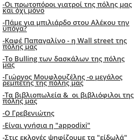
-Οι πρωτοπόροι γιατροί της πόλης μας
και όχι μόνο
-
Πάμε για μπιλιάρδο στου Αλέκου την
υπόγα?
-
Καφέ Παπαγαλίνο - η Wall street της
πόλης μας
-Το Bulling των δασκάλων της πόλης
μας
-
Γιώργος Μουφλουζέλης -ο μεγάλος
ρεμπέτης της πόλης μας
-
Τα βιβλιοπωλεία & οι βιβλιόφιλοι της
πόλης μας
-O Γρεβενιώτης
-Είναι γνήσια η "appodixi"
-Στις εκλογές ψηφίζουμε τα "είδωλά"