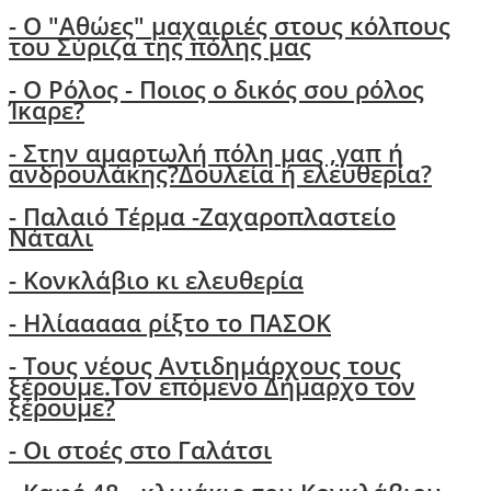
-
Ο "Αθώες" μαχαιριές στους κόλπους
του Σύριζα της πόλης μας
- Ο Ρόλος - Ποιος ο δικός σου ρόλος
Ίκαρε?
- Στην αμαρτωλή πόλη μας ,γαπ ή
ανδρουλάκης?Δουλεία ή ελευθερία?
- Παλαιό Τέρμα -Ζαχαροπλαστείο
Νάταλι
- Κονκλάβιο κι ελευθερία
- Ηλίααααα ρίξτο το ΠΑΣΟΚ
-
Τους νέους Αντιδημάρχους τους
ξέρουμε.Τον επόμενο Δήμαρχο τον
ξέρουμε?
-
Οι στοές στο Γαλάτσι