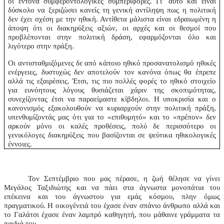
οι έντονα συμφεροντολογικές συμπεριφορές. Γι’ αυτό και είναι
δύσκολο να ξεριζώσει κανείς τη γενική αντίληψη πως η πολιτική
δεν έχει σχέση με την ηθική. Αντίθετα μάλιστα είναι εδραιωμένη η
άποψη ότι οι διακηρύξεις αξιών, οι αρχές και οι θεσμοί που
προβλέπονται στην πολιτική δράση, εφαρμόζονται όλο και
λιγότερο στην πράξη.
Οι αντισταθμιζόμενες δε από κάποιο ηθικό προσανατολισμό ηθικές
ενέργειες, δυστυχώς δεν αποτελούν τον κανόνα όπως θα έπρεπε
αλλά τις εξαιρέσεις. Έτσι, τις πιο πολλές φορές το ηθικό στοιχείο
για ευνόητους λόγους θυσιάζεται χάριν της σκοπιμότητας,
συνεχίζοντας έτσι να παραείμαστε κίβδηλοι. Η υποκρισία και ο
κανονισμός εξακολουθούν να κυριαρχούν στην πολιτική πράξη,
υπενθυμίζοντάς μας ότι για το «επιθυμητό» και το «πρέπον» δεν
αρκούν μόνο οι καλές προθέσεις, πολύ δε περισσότερο οι
γενικόλογες διακηρύξεις που βασίζονται σε ψεύτικα ηθικολογικές
έννοιες.
Τον Σεπτέμβριο που μας πέρασε, η ζωή θέλησε να γίνει
Μεγάλος Ταξιδιώτης και να πάει στα άγνωστα μονοπάτια του
επέκεινα και του άγνωστου για εμάς κόσμου, πλην όμως
πραγματικού. Η οικογένειά του έχασε έναν σπάνιο άνθρωπο αλλά και
το Γαλάτσι έχασε έναν λαμπρό καθηγητή, που μάθαινε γράμματα τα
παιδιά του.