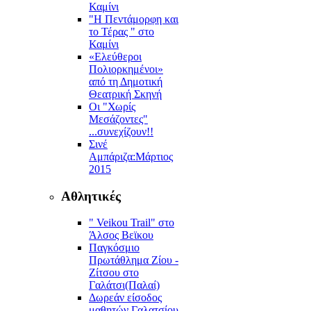
Καμίνι
"Η Πεντάμορφη και
το Τέρας " στο
Καμίνι
«Ελεύθεροι
Πολιορκημένοι»
από τη Δημοτική
Θεατρική Σκηνή
Οι "Χωρίς
Μεσάζοντες"
...συνεχίζουν!!
Σινέ
Αμπάριζα:Mάρτιος
2015
Αθλητικές
" Veikou Trail" στο
Άλσος Βεϊκου
Παγκόσμιο
Πρωτάθλημα Ζίου -
Ζίτσου στο
Γαλάτσι(Παλαί)
Δωρεάν είσοδος
μαθητών Γαλατσίου