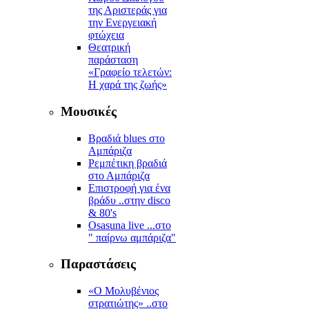
της Αριστεράς για
την Ενεργειακή
φτώχεια
Θεατρική
παράσταση
«Γραφείο τελετών:
Η χαρά της ζωής»
Μουσικές
Βραδιά blues στο
Αμπάριζα
Ρεμπέτικη βραδιά
στο Αμπάριζα
Επιστροφή για ένα
βράδυ ..στην disco
& 80's
Osasuna live ...στο
" παίρνω αμπάριζα"
Παραστάσεις
«Ο Μολυβένιος
στρατιώτης» ..στο