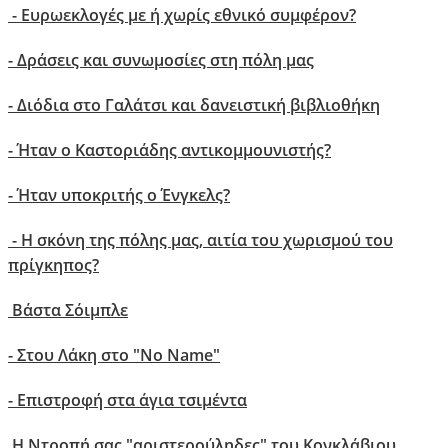
- Ευρωεκλογές με ή χωρίς εθνικό συμφέρον?
- Δράσεις και συνωμοσίες στη πόλη μας
- Διόδια στο Γαλάτσι και δανειστική βιβλιοθήκη
-
Ήταν o Καστοριάδης αντικομμουνιστής?
- Ήταν υποκριτής ο Ένγκελς?
- H σκόνη της πόλης μας, αιτία του χωρισμού του
πρίγκηπος?
Βάστα Σόιμπλε
- Στου Λάκη στο "No Name"
-
Επιστροφή στα άγια τσιμέντα
Η Ντροπή σας "αριστερούληδες" του Κονκλάβιου