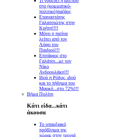
Τι γυρεύει η αλεπού
στο (κομματικό-
πολιτικό)παζάρι;
Επαναστάτης
Γαλατσιώτης στην
Κρήτη!!!!
Μόνο η πισίνα
λείπει από τον
Λόφο του
Παιδιού!!!
Επιτάφιος στο
Γαλάτσι...με τον
Νίκο
Ανδρουλάκη!!!
Ιδού η Ρόδος, ιδού
και το πήδημα του
Μαρκό...στο 72%!!!
Βήμα Πολίτη
Κάτι είδα...κάτι
άκουσα
Το υπαρξιακό
πρόβλημα της
χώρας στην τροχιά