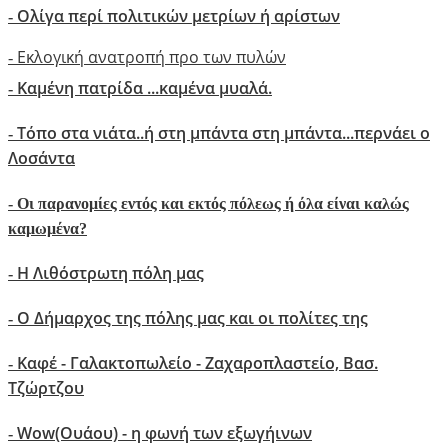
Ολίγα περί πολιτικών μετρίων ή αρίστων
-
Εκλογική ανατροπή προ των πυλών
-
Καμένη πατρίδα ...καμένα μυαλά.
-
Τόπο στα νιάτα..ή στη μπάντα στη μπάντα...περνάει ο
-
Λοσάντα
-
Οι παρανομίες εντός και εκτός πόλεως ή όλα είναι καλώς
καμωμένα?
Η Λιθόστρωτη πόλη μας
-
O Δήμαρχος της πόλης μας και οι πολίτες της
-
Καφέ - Γαλακτοπωλείο - Ζαχαροπλαστείο, Βασ.
-
Τζώρτζου
Wow(Oυάου) - η φωνή των εξωγήινων
-