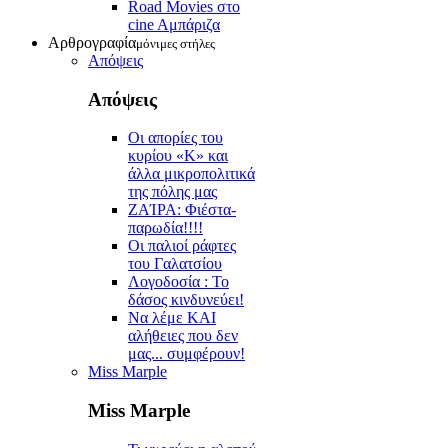
Road Movies στο
cine Aμπάριζα
Αρθρογραφία
μόνιμες στήλες
Απόψεις
Απόψεις
Οι απορίες του
κυρίου «Κ» και
άλλα μικροπολιτικά
της πόλης μας
ZAΊΡΑ: Φιέστα-
παρωδία!!!!
Οι παλιοί ράφτες
του Γαλατσίου
Λογοδοσία : Το
δάσος κινδυνεύει!
Να λέμε ΚΑΙ
αλήθειες που δεν
μας... συμφέρουν!
Miss Marple
Miss Marple