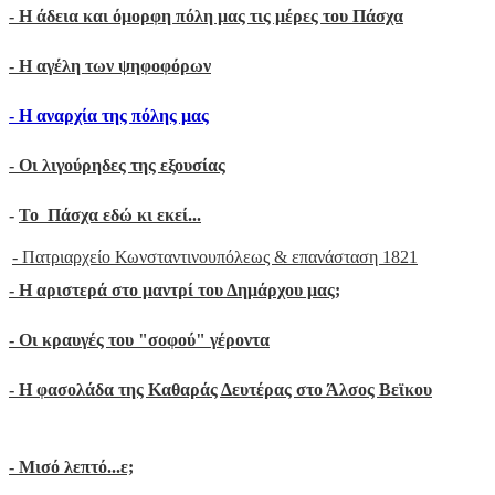
- Η άδεια και όμορφη πόλη μας τις μέρες του Πάσχα
-
Η αγέλη των ψηφοφόρων
- H αναρχία της πόλης μας
- Oι λιγούρηδες της εξουσίας
-
Το Πάσχα εδώ κι εκεί...
- Πατριαρχείο Κωνσταντινουπόλεως & επανάσταση 1821
-
Η αριστερά στο μαντρί του Δημάρχου μας;
- Οι κραυγές του "σοφού" γέροντα
- Η φασολάδα της Καθαράς Δευτέρας στο Άλσος Βεϊκου
- Μ
ισό λεπτό...ε;