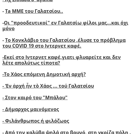
-
Ta ΜΜΕ του Γαλατσίου..
-
Οι "προοδευτικοί" εν Γαλατσίω φίλοι μας...και όχι
μόνο
-
Το Κονκλάβιο του Γαλατσίου ,έλυσε το πρόβλημα
του COVID 19 στο Ιντερνετ καφέ.
-
Ε
κεί στο Ιντερνετ καφέ,γιατι φλυαρείτε και δεν
λέτε απολύτως τίποτα?
-
Το Χάος επόμενη Δημοτική αρχή?
-
‘
Εν ἀρχή ἦν τὸ Χάος ... τού Γαλατσίου
-
Στον καιρό του "Μπάλου"
- Δήμαρχος μαινόμενος
- Φιλάνθρωπος ή φιλόζωος
- Από την καλύβα ψηλά στο βουνό, στη γκρίζα πόλη .