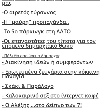
μας
-Ο αιρετός τύραννος
-H "μαύρη" προπαγάνδα..
-Το 5ο πάρκινγκ στη ΛΑΤΟ
-
Οι επαναστάτες του τίποτα,για τον
επόμενο δημαρχιακό θώκο
-
Πάλι θα σαρώσει ο Δήμαρχος
-
Διακίνηση ιδεών ή συμφερόντων
- Ερωτευμένα ζευγάρια στην κόκκινη
Παναγιά
- Σκάκι & Παράλογο
- Kαλοκαιρινό σεξ στο ίντερνετ καφέ
- Ο Aλέξης ...στο δείπνο των 7!