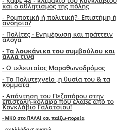
- Καφέ 48 - κλιμάκιο του Κονκλάβιου
και ο αθλητισμός της πόλης
-
Ρομποτική ή πολιτική?- Επιστήμη ή
ανοησία?
-
Πολίτες - Ενημέρωση και πράττειν
άλογα
-
Τα λουκάνικα του συμβούλου και
άλλα τινά
- Ο τελευταίος Μαραθωνοδρόμος
- Το Πολυτεχνείο ,η θυσία του & τα
κόμματα
- Απάντηση του Πεζοπόρου στην
επιστολή-κόλαφο που έλαβε από το
Κονκλάβιο Γαλατσίου!
- ΜΚΟ στο ΠΑΛΑΙ και παίζω-πορεία
- Αχ Ελλάδα σ' αγαπώ