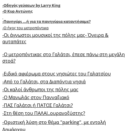
-
Oδηγός γεύσεων by Larry King
-O Κυρ Αντώνης
-Πανηγύρι ...ή για τα πανηγύρια καταντήσαμε?
-O ήχος του μετροπόντικα
-Oι άγνωστοι μουσικοί της πόλης μας- Όνειρα &
αυταπάτες
-O μετροπόντικας στο Γαλάτσι, έπεσε πάνω στη μεγάλη
στοά?
-Ειδικό αφιέρωμα στους νησιώτες του Γαλατσίου
-Από το Γαλάτσι, στα Διαπόντια νησιά
-Oι καλοί άνθρωποι της πόλης μας
-O Mανωλάς στον Πανναξιακό
-
ΠΑΣ Γαλάτσι ή ΠΑΤΟΣ Γαλάτσι?
-
Στη θέση του ΠΑΛΑΙ..ουρανοξύστης?
-Οριστική λύση στο θέμα "parking", με εντολή
Δημάρχου