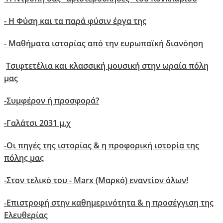
- Η Φύση και τα παρά φύσιν έργα της
- Μαθήματα ιστορίας από την ευρωπαϊκή διανόηση
Τσιφτετέλια και κλασσική μουσική στην ωραία πόλη
μας
-
Συμφέρον ή προσφορά?
-
Γαλάτσι 2031 μ.χ
-
Οι πηγές της ιστορίας & η προφορική ιστορία της
πόλης μας
-Στον τελικό του - Marx (Μαρκό) εναντίον όλων!
Επιστροφή στην καθημερινότητα & η προσέγγιση της
-
Ελευθερίας