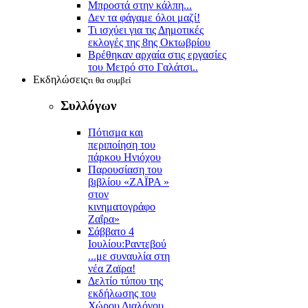
Μπροστά στην κάλπη...
Δεν τα φάγαμε όλοι μαζί!
Τι ισχύει για τις Δημοτικές
εκλογές της 8ης Οκτωβρίου
Βρέθηκαν αρχαία στις εργασίες
του Μετρό στο Γαλάτσι..
Εκδηλώσεις
τι θα συμβεί
Συλλόγων
Πότισμα και
περιποίηση του
πάρκου Ηνιόχου
Παρουσίαση του
βιβλίου «ΖΑΪΡΑ »
στον
κινηματογράφο
Ζαΐρα»
Σάββατο 4
Ιουλίου:Ραντεβού
...με συναυλία στη
νέα Ζαϊρα!
Δελτίο τύπου της
εκδήλωσης του
Χώρου Διαλόγου