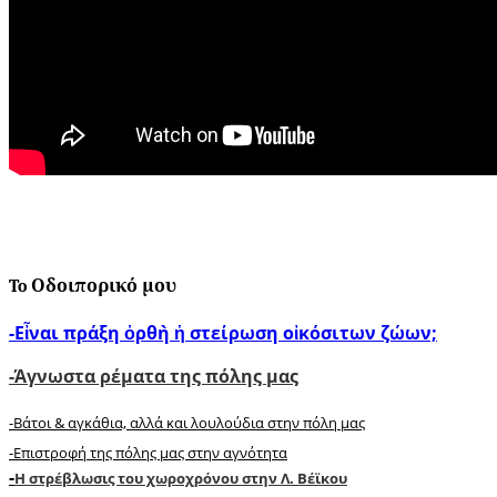
To Οδοιπορικό μου
-Εἶναι πράξη ὀρθὴ ἡ στείρωση οἰκόσιτων ζώων;
-Άγνωστα ρέματα της πόλης μας
-Βάτοι & αγκάθια, αλλά και λουλούδια στην πόλη μας
-Επιστροφή της πόλης μας στην αγνότητα
-
Η στρέβλωσις του χωροχρόνου στην Λ. Βέϊκου