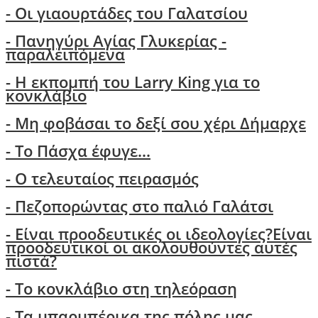
-
Οι γιαουρτάδες του Γαλατσίου
- Πανηγύρι Αγίας Γλυκερίας -
παραλειπόμενα
- Η εκπομπή του Larry King για το
κονκλάβιο
- Μη φοβάσαι το δεξί σου χέρι Δήμαρχε
-
Το Πάσχα έφυγε...
- Ο τελευταίος πειρασμός
- Πεζοπορώντας στο παλιό Γαλάτσι
-
Είναι προοδευτικές οι ιδεολογίες?Είναι
προοδευτικοί οι ακολουθούντες αυτές
πιστά?
- Τo κονκλάβιο στη τηλεόραση
- Τα μπαρμπέρικα της πόλης μας