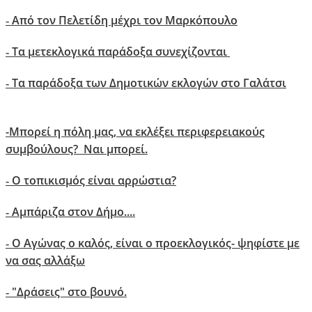
Aπό τον Πελετίδη μέχρι τον Μαρκόπουλο
-
Τα μετεκλογικά παράδοξα συνεχίζονται
-
Τα παράδοξα των Δημοτικών εκλογών στο Γαλάτσι
-
-
Μπορεί η πόλη μας, να εκλέξει περιφερειακούς
συμβούλους? Ναι μπορεί.
Ο τοπικισμός είναι αρρώστια?
-
Αμπάριζα στον Δήμο....
-
Ο Αγώνας ο καλός, είναι ο προεκλογικός- ψηφίστε με
-
να σας αλλάξω
"Δράσεις" στο βουνό.
-