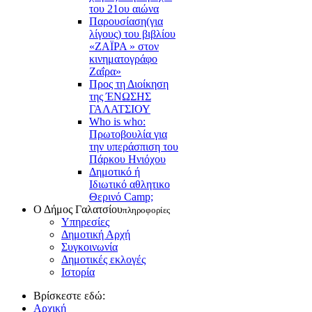
του 21ου αιώνα
Παρουσίαση(για
λίγους) του βιβλίου
«ΖΑΪΡΑ » στον
κινηματογράφο
Ζαΐρα»
Προς τη Διοίκηση
της ΈΝΩΣΗΣ
ΓΑΛΑΤΣΙΟΥ
Who is who:
Πρωτοβουλία για
την υπεράσπιση του
Πάρκου Ηνιόχου
Δημοτικό ή
Ιδιωτικό αθλητικο
Θερινό Camp;
Ο Δήμος Γαλατσίου
πληροφορίες
Υπηρεσίες
Δημοτική Αρχή
Συγκοινωνία
Δημοτικές εκλογές
Ιστορία
Βρίσκεστε εδώ:
Αρχική