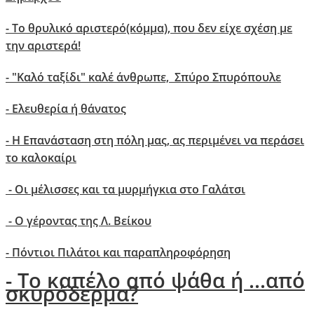
- Το θρυλικό αριστερό(κόμμα), που δεν είχε σχέση με
την αριστερά!
- "Kαλό ταξίδι" καλέ άνθρωπε, Σπύρο Σπυρόπουλε
- Ελευθερία ή θάνατος
- Η Επανάσταση στη πόλη μας, ας περιμένει να περάσει
το καλοκαίρι
- Οι μέλισσες και τα μυρμήγκια στο Γαλάτσι
- O γέροντας της Λ. Βείκου
- Πόντιοι Πιλάτοι και παραπληροφόρηση
- Το καπέλο από ψάθα ή ...από
σκυρόδερμα?