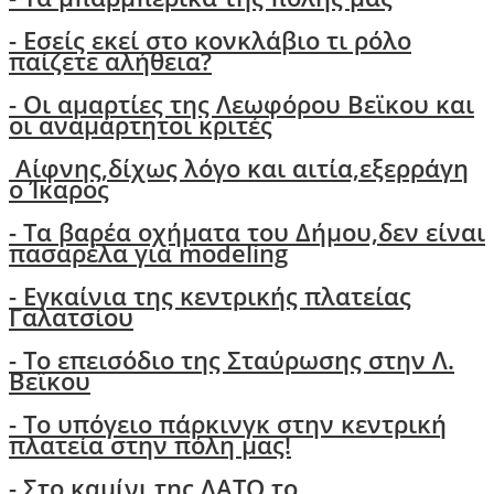
- Εσείς εκεί στο κονκλάβιο τι ρόλο
παίζετε αλήθεια?
-
Οι αμαρτίες της Λεωφόρου Βεϊκου και
οι αναμάρτητοι κριτές
Αίφνης,δίχως λόγο και αιτία,εξερράγη
ο Ίκαρος
- Tα βαρέα οχήματα του Δήμου,δεν είναι
πασαρέλα για modeling
- Εγκαίνια της κεντρικής πλατείας
Γαλατσίου
- Το επεισόδιο της Σταύρωσης στην Λ.
Βεϊκου
- Το υπόγειο πάρκινγκ στην κεντρική
πλατεία στην πόλη μας!
- Στο καμίνι της ΛΑΤΟ το