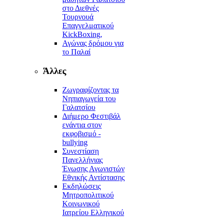
στο Διεθνές
Τουρνουά
Επαγγελματικού
KickBoxing,
Αγώνας δρόμου για
το Παλαί
Άλλες
Ζωγραφίζοντας τα
Νηπιαγωγεία του
Γαλατσίου
Διήμερο Φεστιβάλ
ενάντια στον
εκφοβισμό -
bullying
Συνεστίαση
Πανελλήνιας
Ένωσης Αγωνιστών
Εθνικής Αντίστασης
Εκδηλώσεις
Μητροπολιτικού
Κοινωνικού
Ιατρείου Ελληνικού