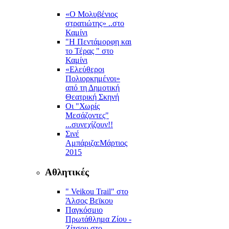
«Ο Μολυβένιος
στρατιώτης» ..στο
Καμίνι
"Η Πεντάμορφη και
το Τέρας " στο
Καμίνι
«Ελεύθεροι
Πολιορκημένοι»
από τη Δημοτική
Θεατρική Σκηνή
Οι "Χωρίς
Μεσάζοντες"
...συνεχίζουν!!
Σινέ
Αμπάριζα:Mάρτιος
2015
Αθλητικές
" Veikou Trail" στο
Άλσος Βεϊκου
Παγκόσμιο
Πρωτάθλημα Ζίου -
Ζίτσου στο