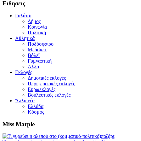
Ειδησεις
Γαλάτσι
Δήμος
Κοινωνία
Πολιτική
Αθλητικά
Ποδόσφαιρο
Μπάσκετ
Βόλεϊ
Γυμναστική
Άλλα
Εκλογές
Δημοτικές εκλογές
Περιφερειακές εκλογές
Ευρωεκλογές
Βουλευτικές εκλογές
Άλλα νέα
Ελλάδα
Κόσμος
Miss Marple