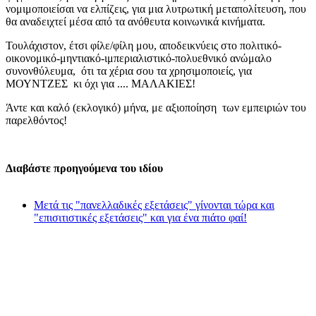
νομιμοποιείσαι να ελπίζεις, για μια λυτρωτική μεταπολίτευση, που
θα αναδειχτεί μέσα από τα ανόθευτα κοινωνικά κινήματα.
Τουλάχιστον, έτσι φίλε/φίλη μου, αποδεικνύεις στο πολιτικό-
οικονομικό-μηντιακό-ιμπεριαλιστικό-πολυεθνικό ανώμαλο
συνονθύλευμα, ότι τα χέρια σου τα χρησιμοποιείς, για
ΜΟΥΝΤΖΕΣ κι όχι για .... ΜΑΛΑΚΙΕΣ!
Άντε και καλό (εκλογικό) μήνα, με αξιοποίηση των εμπειριών του
παρελθόντος!
Διαβάστε προηγούμενα του ιδίου
Μετά τις "πανελλαδικές εξετάσεις" γίνονται τώρα και
"επισιτιστικές εξετάσεις" και για ένα πιάτο φαί!