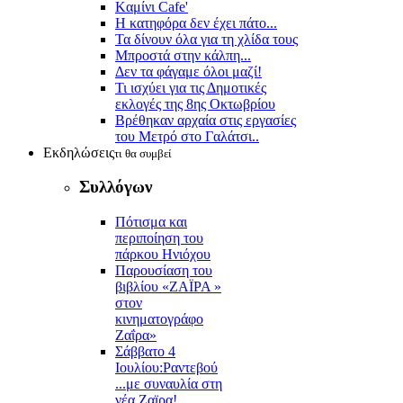
Kαμίνι Cafe'
Η κατηφόρα δεν έχει πάτο...
Τα δίνουν όλα για τη χλίδα τους
Μπροστά στην κάλπη...
Δεν τα φάγαμε όλοι μαζί!
Τι ισχύει για τις Δημοτικές
εκλογές της 8ης Οκτωβρίου
Βρέθηκαν αρχαία στις εργασίες
του Μετρό στο Γαλάτσι..
Εκδηλώσεις
τι θα συμβεί
Συλλόγων
Πότισμα και
περιποίηση του
πάρκου Ηνιόχου
Παρουσίαση του
βιβλίου «ΖΑΪΡΑ »
στον
κινηματογράφο
Ζαΐρα»
Σάββατο 4
Ιουλίου:Ραντεβού
...με συναυλία στη
νέα Ζαϊρα!