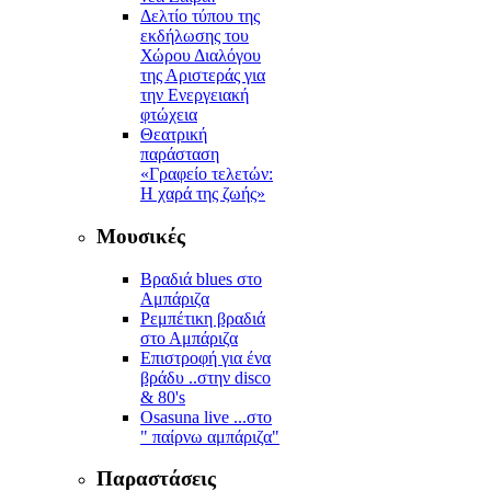
Δελτίο τύπου της
εκδήλωσης του
Χώρου Διαλόγου
της Αριστεράς για
την Ενεργειακή
φτώχεια
Θεατρική
παράσταση
«Γραφείο τελετών:
Η χαρά της ζωής»
Μουσικές
Βραδιά blues στο
Αμπάριζα
Ρεμπέτικη βραδιά
στο Αμπάριζα
Επιστροφή για ένα
βράδυ ..στην disco
& 80's
Osasuna live ...στο
" παίρνω αμπάριζα"
Παραστάσεις