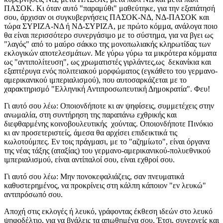
ΠΑΣΟΚ. Κι όταν αυτό "παραμύθι" μαθεύτηκε, για την εξαπάτησή
σου, άρχισαν οι συγκυβερνήσεις ΠΑΣΟΚ-ΝΔ, ΝΔ-ΠΑΣΟΚ και
τώρα ΣΥΡΙΖΑ-ΝΔ ή ΝΔ-ΣΥΡΙΖΑ, με πρώτο κόμμα, ανάλογα ποιο
θα είναι περισσότερο συνεργάσιμο με το σύστημα, για να βγει ως
"λαγός" από το μαύρο σάκκο της μονοπωλιακής κληρωτίδας των
εκλογικών αποτελεσμάτων. Με γύρω γύρω τα μικρότερα κόμματα
ως "αντιπολίτευση", ως χρωματιστές γιρλάντες,ως δεκανίκια και
εξαπτέρυγα ενός πολιτειακού μορφώματος (εγκάθετο του γερμανο-
αμερικανικού ιμπεριαλισμού), που αυτοσαρκάζεται με το
χαρακτηρισμό "Ελληνική Αντιπροσωπευτική Δημοκρατία". Φευ!
Γι αυτό σου λέω: Οποιονδήποτε κι αν ψηφίσεις, συμμετέχεις στην
ανωμαλία, στη συντήρηση της παραπάνω εχθρικής και
διεφθαρμένης κοινοβουλευτικής χούντας. Οποιονδήποτε Πινόκιο
κι αν προσετεριστείς, άμεσα θα αρχίσει επιδεικτικά τις
κωλοτούμπες. Εν τοις πράγμασι, με το "αζημίωτο", είναι όργανα
της νέας τάξης (αταξίας) του γερμανο-αμερικανικού-πολυεθνικού
ιμπεριαλισμού, είναι αντίπαλοί σου, είναι εχθροί σου.
Γι αυτό σου λέω: Μην πονοκεφαλιάζεις, σαν πνευματικά
καθυστερημένος, να προκρίνεις στη κάλπη κάποιον "εν λευκώ"
αντιπρόσωπό σου.
Αποχή στις εκλογές ή λευκό, γράφοντας έκθεση ιδεών στο λευκό
ψηφοδέλτιο, για να βγάλεις τα απωθημένα σου. Έτσι, συνεργείς και