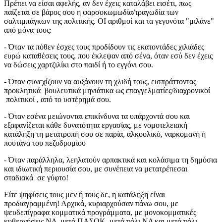
Πρέπει να είσαι αφελής, αν δεν έχεις καταλάβει εισέτι, πως
παίζεται σε βάρος σου η φαρσοκωμωδία/τραγωδία των
σαλτιμπάγκων της πολιτικής. ΟΙ αριθμοί και τα γεγονότα "μιλάνε"
από μόνα τους:
- Όταν τα πόθεν έσχες τους προδίδουν τις εκατοντάδες χιλιάδες
ευρώ καταθέσεις τους, που έκλεψαν από σένα, όταν εσύ δεν έχεις
να δώσεις χαρτζιλίκι στο παιδί ή το εγγόνι σου.
- Όταν συνεχίζουν να αυξάνουν τη χλιδή τους, εισπράττοντας
προκλητικά βουλευτικά μηνιάτικα ως επαγγελματίες/διαχρονικοί
πολιτικοί , από το υστέρημά σου.
- Όταν εσένα μειώνονται επικίνδυνα τα υπάρχοντά σου και
εξαφανίζεται κάθε δυνατότητα εργασίας, με νομοτελειακή
κατάληξη τη μετατροπή σου σε παρία, αλκοολικό, ναρκομανή ή
πουτάνα του πεζοδρομίου
- Όταν παράλληλα, λεηλατούν αρπακτικά και κολάσιμα τη δημόσια
και ιδιωτική περιουσία σου, με συνέπεια να μετατρέπεσαι
σταδιακά σε γύφτο!
Είτε ψηφίσεις τους μεν ή τους δε, η κατάληξη είναι
προδιαγραμμένη! Αρχικά, κυριαρχούσαν πάνω σου, με
ψευδεπίγραφα κομματικά προγράμματα, με μονοκομματικές
κυβερνήσεις ΝΔ, μετά ΠΑΣΟΚ, μετά πάλι ΝΔ και μετά πάλι