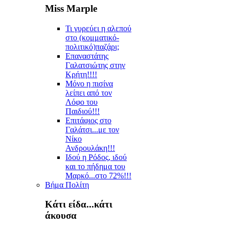
Miss Marple
Τι γυρεύει η αλεπού
στο (κομματικό-
πολιτικό)παζάρι;
Επαναστάτης
Γαλατσιώτης στην
Κρήτη!!!!
Μόνο η πισίνα
λείπει από τον
Λόφο του
Παιδιού!!!
Επιτάφιος στο
Γαλάτσι...με τον
Νίκο
Ανδρουλάκη!!!
Ιδού η Ρόδος, ιδού
και το πήδημα του
Μαρκό...στο 72%!!!
Βήμα Πολίτη
Κάτι είδα...κάτι
άκουσα