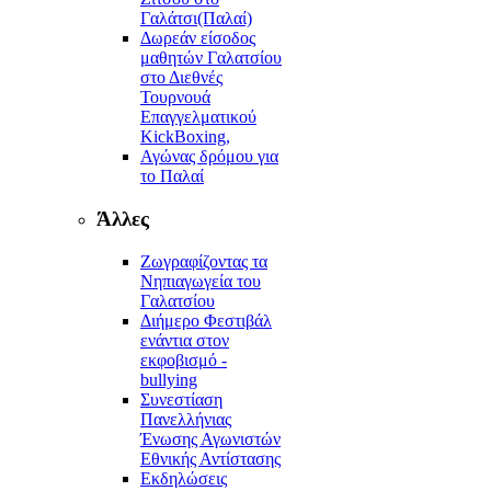
Γαλάτσι(Παλαί)
Δωρεάν είσοδος
μαθητών Γαλατσίου
στο Διεθνές
Τουρνουά
Επαγγελματικού
KickBoxing,
Αγώνας δρόμου για
το Παλαί
Άλλες
Ζωγραφίζοντας τα
Νηπιαγωγεία του
Γαλατσίου
Διήμερο Φεστιβάλ
ενάντια στον
εκφοβισμό -
bullying
Συνεστίαση
Πανελλήνιας
Ένωσης Αγωνιστών
Εθνικής Αντίστασης
Εκδηλώσεις