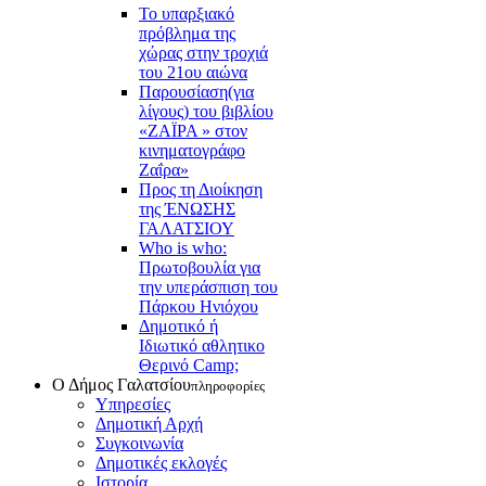
Το υπαρξιακό
πρόβλημα της
χώρας στην τροχιά
του 21ου αιώνα
Παρουσίαση(για
λίγους) του βιβλίου
«ΖΑΪΡΑ » στον
κινηματογράφο
Ζαΐρα»
Προς τη Διοίκηση
της ΈΝΩΣΗΣ
ΓΑΛΑΤΣΙΟΥ
Who is who:
Πρωτοβουλία για
την υπεράσπιση του
Πάρκου Ηνιόχου
Δημοτικό ή
Ιδιωτικό αθλητικο
Θερινό Camp;
Ο Δήμος Γαλατσίου
πληροφορίες
Υπηρεσίες
Δημοτική Αρχή
Συγκοινωνία
Δημοτικές εκλογές
Ιστορία