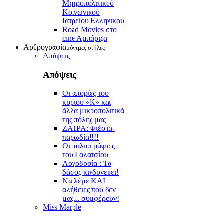
Μητροπολιτικού
Κοινωνικού
Ιατρείου Ελληνικού
Road Movies στο
cine Aμπάριζα
Αρθρογραφία
μόνιμες στήλες
Απόψεις
Απόψεις
Οι απορίες του
κυρίου «Κ» και
άλλα μικροπολιτικά
της πόλης μας
ZAΊΡΑ: Φιέστα-
παρωδία!!!!
Οι παλιοί ράφτες
του Γαλατσίου
Λογοδοσία : Το
δάσος κινδυνεύει!
Να λέμε ΚΑΙ
αλήθειες που δεν
μας... συμφέρουν!
Miss Marple