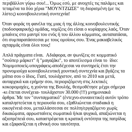
περιβάλλον γύρω σου!... Όμως εσύ, με ανοιχτές τις παλάμες και
τεταμένα τα δύο χέρια "ΜΟΥΝΤΖΩΣΕ" τη διορισμένη (με τις
λίστες) κοινοβουλευτική συντεχνία!
Όταν φοράς τη φανέλα της μιας ή της άλλης κοινοβουλευτικής
(ποδοσφαιρικής) ομάδας, νομίζεις ότι είσαι ο κυρίαρχος λαός. Όταν
μπαίνεις στο μαντρί του ενός ή του άλλου κόμματος, αυταπατάσαι,
ότι συμπαρατάσσεσαι με τους ομοίους σου. Ένας μακιαβελικός
αχταρμάς είναι όλοι τους!
Απλά πράγματα είναι. Αδιάφορα, αν ψωνίζεις σε κομματικό
"σούπερ μάρκετ" ή "μαγαζάκι", το αποτέλεσμα είναι το ίδιο:
Νομιμοποιείς-υπογράφεις-αποδέχεσαι να συντηρείς έτσι την
προνομιούχα κοινοβουλευτική χουντική συντεχνία και βγάζεις τα
μάτια σου ο ίδιος. Γιατί, τουλάχιστον, από το 2010 και μετά,
αυταρχικά και ερήμην σου, περιοριζόμενη στις λεκτικές
κοκορομαχίες, η χούντα της Βουλής, θεσμοθέτησε μέχρι σήμερα
-κι έπεται συνέχεια- τουλάχιστον 30.000 (!!!) μνημονιακά
άρθρα.΄Με τον "συνταγματικό" (έντεχνο-συναινετικό) αυτόν τρόπο
καταληστεύεται η περιουσία σου, εξαθλιώνεται σταδιακά η
οικογένειά σου, μεταλλάσσεσαι σε πολίτη/εργαζόμενο χωρίς
δικαιώματα, αρρωσταίνεις σωματικά ή/και ψυχικά, απαξιώνεται η
αξιοπρέπειά σου, καταστρέφεται η κρατική οντότητα της πατρίδας
και εξαφανίζεται η εθνική σου ταυτότητα.