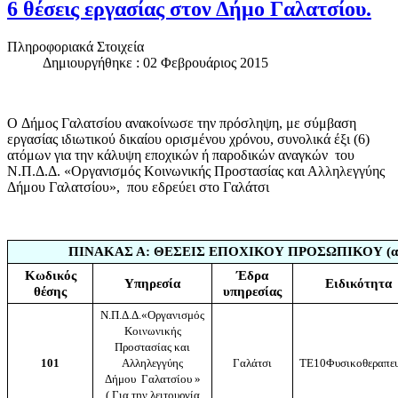
6 θέσεις εργασίας στον Δήμο Γαλατσίου.
Πληροφοριακά Στοιχεία
Δημιουργήθηκε : 02 Φεβρουάριος 2015
O Δήμος Γαλατσίου ανακοίνωσε την πρόσληψη, με σύμβαση
εργασίας ιδιωτικού δικαίου ορισμένου χρόνου, συνολικά έξι (6)
ατόμων για την κάλυψη εποχικών ή παροδικών αναγκών του
Ν.Π.Δ.Δ. «Οργανισμός Κοινωνικής Προστασίας και Αλληλεγγύης
Δήμου Γαλατσίου», που εδρεύει στο Γαλάτσι
ΠΙΝΑΚΑΣ Α: ΘΕΣΕΙΣ ΕΠΟΧΙΚΟΥ ΠΡΟΣΩΠΙΚΟΥ (ανά
Κωδικός
Έδρα
Υπηρεσία
Ειδικότητα
θέσης
υπηρεσίας
Ν.Π.Δ.Δ.«Οργανισμός
Κοινωνικής
Προστασίας και
101
Αλληλεγγύης
Γαλάτσι
ΤΕ
10
Φυσικοθεραπε
Δήμου Γαλατσίου »
( Για την λειτουργία