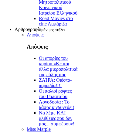
Μητροπολιτικού
Κοινωνικού
Ιατρείου Ελληνικού
Road Movies στο
cine Aμπάριζα
Αρθρογραφία
μόνιμες στήλες
Απόψεις
Απόψεις
Οι απορίες του
κυρίου «Κ» και
άλλα μικροπολιτικά
της πόλης μας
ZAΊΡΑ: Φιέστα-
παρωδία!!!!
Οι παλιοί ράφτες
του Γαλατσίου
Λογοδοσία : Το
δάσος κινδυνεύει!
Να λέμε ΚΑΙ
αλήθειες που δεν
μας... συμφέρουν!
Miss Marple