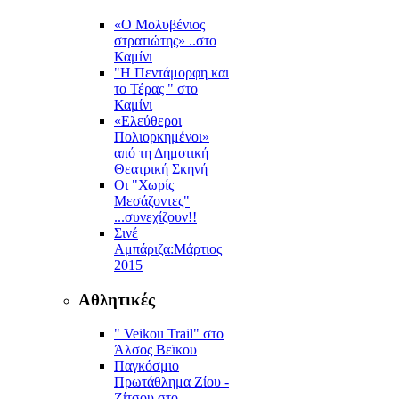
«Ο Μολυβένιος
στρατιώτης» ..στο
Καμίνι
"Η Πεντάμορφη και
το Τέρας " στο
Καμίνι
«Ελεύθεροι
Πολιορκημένοι»
από τη Δημοτική
Θεατρική Σκηνή
Οι "Χωρίς
Μεσάζοντες"
...συνεχίζουν!!
Σινέ
Αμπάριζα:Mάρτιος
2015
Αθλητικές
" Veikou Trail" στο
Άλσος Βεϊκου
Παγκόσμιο
Πρωτάθλημα Ζίου -
Ζίτσου στο