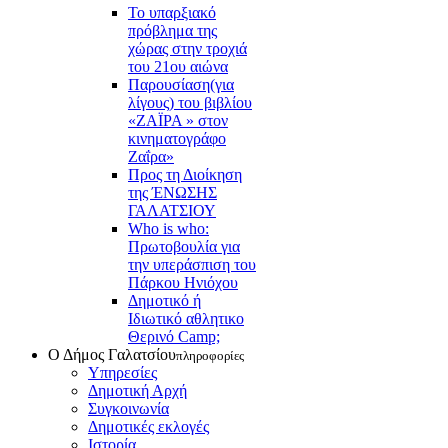
Το υπαρξιακό
πρόβλημα της
χώρας στην τροχιά
του 21ου αιώνα
Παρουσίαση(για
λίγους) του βιβλίου
«ΖΑΪΡΑ » στον
κινηματογράφο
Ζαΐρα»
Προς τη Διοίκηση
της ΈΝΩΣΗΣ
ΓΑΛΑΤΣΙΟΥ
Who is who:
Πρωτοβουλία για
την υπεράσπιση του
Πάρκου Ηνιόχου
Δημοτικό ή
Ιδιωτικό αθλητικο
Θερινό Camp;
Ο Δήμος Γαλατσίου
πληροφορίες
Υπηρεσίες
Δημοτική Αρχή
Συγκοινωνία
Δημοτικές εκλογές
Ιστορία