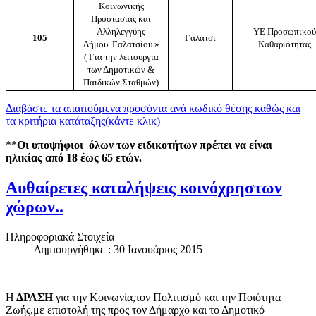
Κοινωνικής
Προστασίας και
Αλληλεγγύης
ΥΕ Προσωπικού
10
5
Γαλάτσι
Δήμου Γαλατσίου »
Καθαριότητας
( Για την λειτουργία
των Δημοτικών &
Παιδικών Σταθμών)
Διαβάστε τα απαιτούμενα προσόντα ανά κωδικό θέσης καθώς και
τα κριτήρια κατάταξης
(κάντε κλικ)
**
Οι υποψήφιοι όλων των ειδικοτήτων πρέπει να είναι
ηλικίας από 18 έως 65 ετών.
Αυθαίρετες καταλήψεις κοινόχρηστων
χώρων..
Πληροφοριακά Στοιχεία
Δημιουργήθηκε : 30 Ιανουάριος 2015
Η
ΔΡΑΣΗ
για την Κοινωνία,τον Πολιτισμό και την Ποιότητα
Ζωής,με επιστολή της προς τον Δήμαρχο και το Δημοτικό