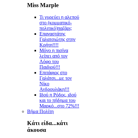
Miss Marple
Τι γυρεύει η αλεπού
στο (κομματικό-
πολιτικό)παζάρι;
Επαναστάτης
Γαλατσιώτης στην
Κρήτη!!!!
Μόνο η πισίνα
λείπει από τον
Λόφο του
Παιδιού!!!
Επιτάφιος στο
Γαλάτσι...με τον
Νίκο
Ανδρουλάκη!!!
Ιδού η Ρόδος, ιδού
και το πήδημα του
Μαρκό...στο 72%!!!
Βήμα Πολίτη
Κάτι είδα...κάτι
άκουσα