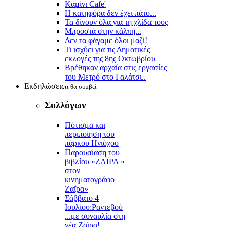
Kαμίνι Cafe'
Η κατηφόρα δεν έχει πάτο...
Τα δίνουν όλα για τη χλίδα τους
Μπροστά στην κάλπη...
Δεν τα φάγαμε όλοι μαζί!
Τι ισχύει για τις Δημοτικές
εκλογές της 8ης Οκτωβρίου
Βρέθηκαν αρχαία στις εργασίες
του Μετρό στο Γαλάτσι..
Εκδηλώσεις
τι θα συμβεί
Συλλόγων
Πότισμα και
περιποίηση του
πάρκου Ηνιόχου
Παρουσίαση του
βιβλίου «ΖΑΪΡΑ »
στον
κινηματογράφο
Ζαΐρα»
Σάββατο 4
Ιουλίου:Ραντεβού
...με συναυλία στη
νέα Ζαϊρα!