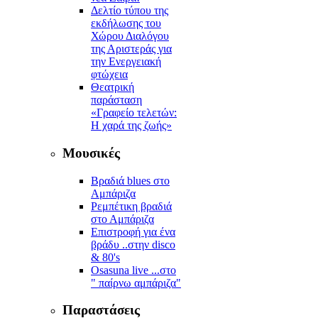
Δελτίο τύπου της
εκδήλωσης του
Χώρου Διαλόγου
της Αριστεράς για
την Ενεργειακή
φτώχεια
Θεατρική
παράσταση
«Γραφείο τελετών:
Η χαρά της ζωής»
Μουσικές
Βραδιά blues στο
Αμπάριζα
Ρεμπέτικη βραδιά
στο Αμπάριζα
Επιστροφή για ένα
βράδυ ..στην disco
& 80's
Osasuna live ...στο
" παίρνω αμπάριζα"
Παραστάσεις