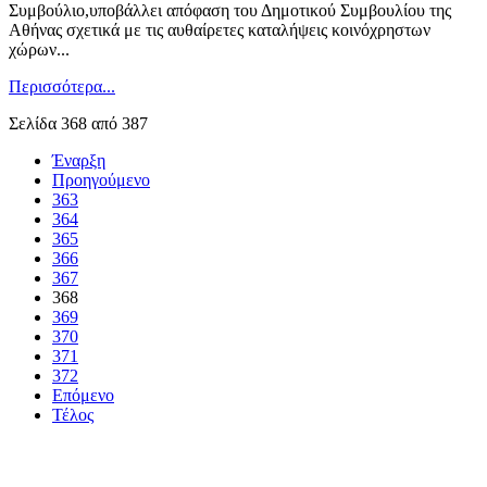
Συμβούλιο,υποβάλλει απόφαση του Δημοτικού Συμβουλίου της
Αθήνας σχετικά με τις αυθαίρετες καταλήψεις κοινόχρηστων
χώρων...
Περισσότερα...
Σελίδα 368 από 387
Έναρξη
Προηγούμενο
363
364
365
366
367
368
369
370
371
372
Επόμενο
Τέλος