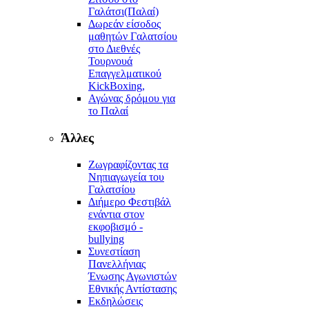
Γαλάτσι(Παλαί)
Δωρεάν είσοδος
μαθητών Γαλατσίου
στο Διεθνές
Τουρνουά
Επαγγελματικού
KickBoxing,
Αγώνας δρόμου για
το Παλαί
Άλλες
Ζωγραφίζοντας τα
Νηπιαγωγεία του
Γαλατσίου
Διήμερο Φεστιβάλ
ενάντια στον
εκφοβισμό -
bullying
Συνεστίαση
Πανελλήνιας
Ένωσης Αγωνιστών
Εθνικής Αντίστασης
Εκδηλώσεις