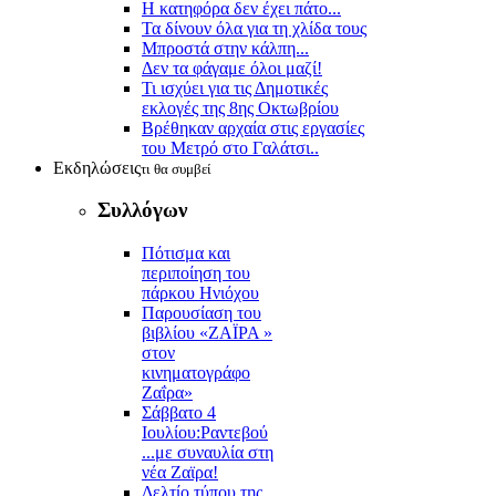
Η κατηφόρα δεν έχει πάτο...
Τα δίνουν όλα για τη χλίδα τους
Μπροστά στην κάλπη...
Δεν τα φάγαμε όλοι μαζί!
Τι ισχύει για τις Δημοτικές
εκλογές της 8ης Οκτωβρίου
Βρέθηκαν αρχαία στις εργασίες
του Μετρό στο Γαλάτσι..
Εκδηλώσεις
τι θα συμβεί
Συλλόγων
Πότισμα και
περιποίηση του
πάρκου Ηνιόχου
Παρουσίαση του
βιβλίου «ΖΑΪΡΑ »
στον
κινηματογράφο
Ζαΐρα»
Σάββατο 4
Ιουλίου:Ραντεβού
...με συναυλία στη
νέα Ζαϊρα!
Δελτίο τύπου της