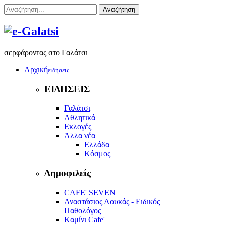
Αναζήτηση
σερφάροντας στο Γαλάτσι
Αρχική
ειδήσεις
ΕΙΔΗΣΕΙΣ
Γαλάτσι
Αθλητικά
Εκλογές
Άλλα νέα
Ελλάδα
Κόσμος
Δημοφιλείς
CAFE' SEVEN
Αναστάσιος Λουκάς - Ειδικός
Παθολόγος
Kαμίνι Cafe'