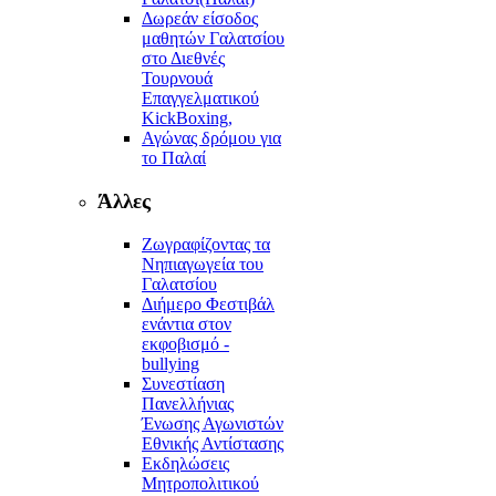
Δωρεάν είσοδος
μαθητών Γαλατσίου
στο Διεθνές
Τουρνουά
Επαγγελματικού
KickBoxing,
Αγώνας δρόμου για
το Παλαί
Άλλες
Ζωγραφίζοντας τα
Νηπιαγωγεία του
Γαλατσίου
Διήμερο Φεστιβάλ
ενάντια στον
εκφοβισμό -
bullying
Συνεστίαση
Πανελλήνιας
Ένωσης Αγωνιστών
Εθνικής Αντίστασης
Εκδηλώσεις
Μητροπολιτικού