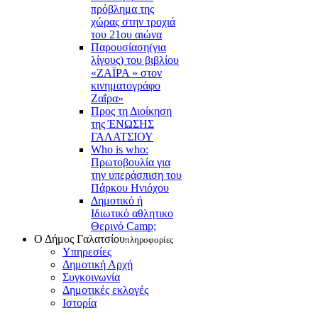
πρόβλημα της
χώρας στην τροχιά
του 21ου αιώνα
Παρουσίαση(για
λίγους) του βιβλίου
«ΖΑΪΡΑ » στον
κινηματογράφο
Ζαΐρα»
Προς τη Διοίκηση
της ΈΝΩΣΗΣ
ΓΑΛΑΤΣΙΟΥ
Who is who:
Πρωτοβουλία για
την υπεράσπιση του
Πάρκου Ηνιόχου
Δημοτικό ή
Ιδιωτικό αθλητικο
Θερινό Camp;
Ο Δήμος Γαλατσίου
πληροφορίες
Υπηρεσίες
Δημοτική Αρχή
Συγκοινωνία
Δημοτικές εκλογές
Ιστορία