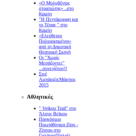
«Ο Μολυβένιος
στρατιώτης» ..στο
Καμίνι
"Η Πεντάμορφη και
το Τέρας " στο
Καμίνι
«Ελεύθεροι
Πολιορκημένοι»
από τη Δημοτική
Θεατρική Σκηνή
Οι "Χωρίς
Μεσάζοντες"
...συνεχίζουν!!
Σινέ
Αμπάριζα:Mάρτιος
2015
Αθλητικές
" Veikou Trail" στο
Άλσος Βεϊκου
Παγκόσμιο
Πρωτάθλημα Ζίου -
Ζίτσου στο
Γαλάτσι(Παλαί)