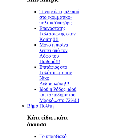
Τι γυρεύει η αλεπού
στο (κομματικό-
πολιτικό)παζάρι;
Επαναστάτης
Γαλατσιώτης στην
Κρήτη!!!!
Μόνο η πισίνα
λείπει από τον
Λόφο του
Παιδιού!!!
Επιτάφιος στο
Γαλάτσι...με τον
Νίκο
Ανδρουλάκη!!!
Ιδού η Ρόδος, ιδού
και το πήδημα του
Μαρκό...στο 72%!!!
Βήμα Πολίτη
Κάτι είδα...κάτι
άκουσα
Το υπαρξιακό