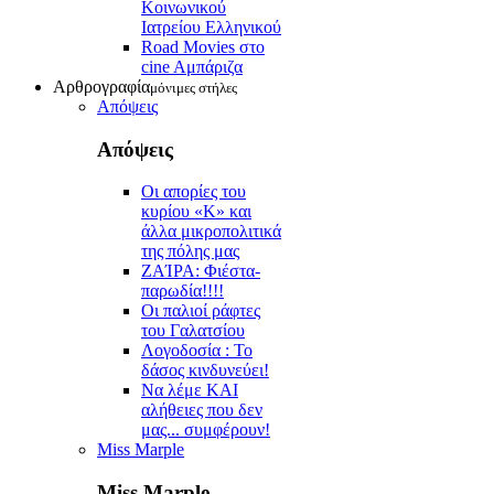
Κοινωνικού
Ιατρείου Ελληνικού
Road Movies στο
cine Aμπάριζα
Αρθρογραφία
μόνιμες στήλες
Απόψεις
Απόψεις
Οι απορίες του
κυρίου «Κ» και
άλλα μικροπολιτικά
της πόλης μας
ZAΊΡΑ: Φιέστα-
παρωδία!!!!
Οι παλιοί ράφτες
του Γαλατσίου
Λογοδοσία : Το
δάσος κινδυνεύει!
Να λέμε ΚΑΙ
αλήθειες που δεν
μας... συμφέρουν!
Miss Marple
Miss Marple