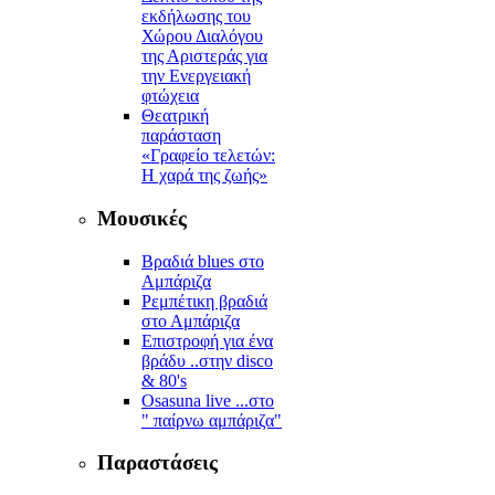
εκδήλωσης του
Χώρου Διαλόγου
της Αριστεράς για
την Ενεργειακή
φτώχεια
Θεατρική
παράσταση
«Γραφείο τελετών:
Η χαρά της ζωής»
Μουσικές
Βραδιά blues στο
Αμπάριζα
Ρεμπέτικη βραδιά
στο Αμπάριζα
Επιστροφή για ένα
βράδυ ..στην disco
& 80's
Osasuna live ...στο
" παίρνω αμπάριζα"
Παραστάσεις