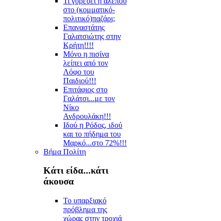
Τι γυρεύει η αλεπού
στο (κομματικό-
πολιτικό)παζάρι;
Επαναστάτης
Γαλατσιώτης στην
Κρήτη!!!!
Μόνο η πισίνα
λείπει από τον
Λόφο του
Παιδιού!!!
Επιτάφιος στο
Γαλάτσι...με τον
Νίκο
Ανδρουλάκη!!!
Ιδού η Ρόδος, ιδού
και το πήδημα του
Μαρκό...στο 72%!!!
Βήμα Πολίτη
Κάτι είδα...κάτι
άκουσα
Το υπαρξιακό
πρόβλημα της
χώρας στην τροχιά