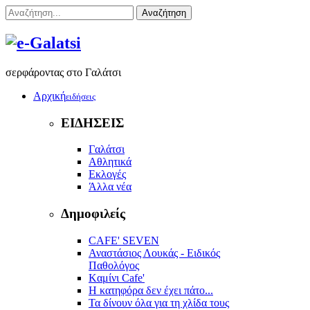
Αναζήτηση
σερφάροντας στο Γαλάτσι
Αρχική
ειδήσεις
ΕΙΔΗΣΕΙΣ
Γαλάτσι
Αθλητικά
Εκλογές
Άλλα νέα
Δημοφιλείς
CAFE' SEVEN
Αναστάσιος Λουκάς - Ειδικός
Παθολόγος
Kαμίνι Cafe'
Η κατηφόρα δεν έχει πάτο...
Τα δίνουν όλα για τη χλίδα τους