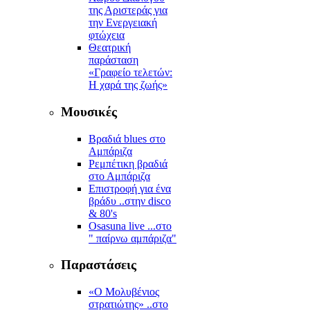
της Αριστεράς για
την Ενεργειακή
φτώχεια
Θεατρική
παράσταση
«Γραφείο τελετών:
Η χαρά της ζωής»
Μουσικές
Βραδιά blues στο
Αμπάριζα
Ρεμπέτικη βραδιά
στο Αμπάριζα
Επιστροφή για ένα
βράδυ ..στην disco
& 80's
Osasuna live ...στο
" παίρνω αμπάριζα"
Παραστάσεις
«Ο Μολυβένιος
στρατιώτης» ..στο