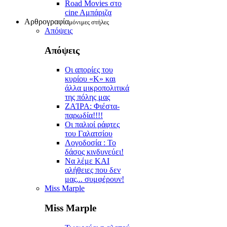
Road Movies στο
cine Aμπάριζα
Αρθρογραφία
μόνιμες στήλες
Απόψεις
Απόψεις
Οι απορίες του
κυρίου «Κ» και
άλλα μικροπολιτικά
της πόλης μας
ZAΊΡΑ: Φιέστα-
παρωδία!!!!
Οι παλιοί ράφτες
του Γαλατσίου
Λογοδοσία : Το
δάσος κινδυνεύει!
Να λέμε ΚΑΙ
αλήθειες που δεν
μας... συμφέρουν!
Miss Marple
Miss Marple