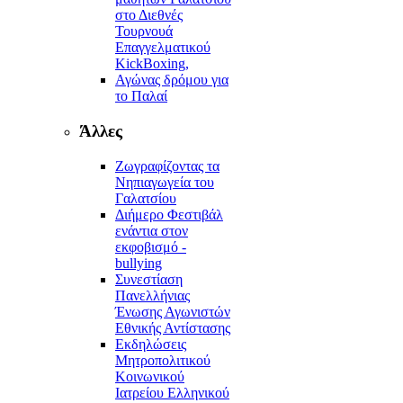
στο Διεθνές
Τουρνουά
Επαγγελματικού
KickBoxing,
Αγώνας δρόμου για
το Παλαί
Άλλες
Ζωγραφίζοντας τα
Νηπιαγωγεία του
Γαλατσίου
Διήμερο Φεστιβάλ
ενάντια στον
εκφοβισμό -
bullying
Συνεστίαση
Πανελλήνιας
Ένωσης Αγωνιστών
Εθνικής Αντίστασης
Εκδηλώσεις
Μητροπολιτικού
Κοινωνικού
Ιατρείου Ελληνικού