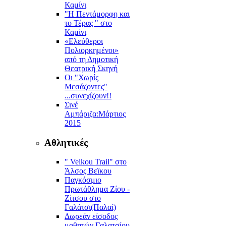
Καμίνι
"Η Πεντάμορφη και
το Τέρας " στο
Καμίνι
«Ελεύθεροι
Πολιορκημένοι»
από τη Δημοτική
Θεατρική Σκηνή
Οι "Χωρίς
Μεσάζοντες"
...συνεχίζουν!!
Σινέ
Αμπάριζα:Mάρτιος
2015
Αθλητικές
" Veikou Trail" στο
Άλσος Βεϊκου
Παγκόσμιο
Πρωτάθλημα Ζίου -
Ζίτσου στο
Γαλάτσι(Παλαί)
Δωρεάν είσοδος
μαθητών Γαλατσίου