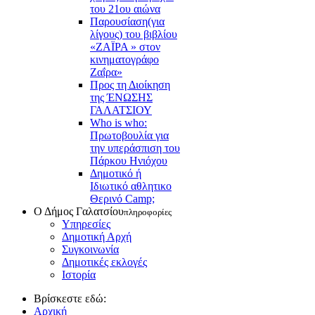
του 21ου αιώνα
Παρουσίαση(για
λίγους) του βιβλίου
«ΖΑΪΡΑ » στον
κινηματογράφο
Ζαΐρα»
Προς τη Διοίκηση
της ΈΝΩΣΗΣ
ΓΑΛΑΤΣΙΟΥ
Who is who:
Πρωτοβουλία για
την υπεράσπιση του
Πάρκου Ηνιόχου
Δημοτικό ή
Ιδιωτικό αθλητικο
Θερινό Camp;
Ο Δήμος Γαλατσίου
πληροφορίες
Υπηρεσίες
Δημοτική Αρχή
Συγκοινωνία
Δημοτικές εκλογές
Ιστορία
Βρίσκεστε εδώ:
Αρχική