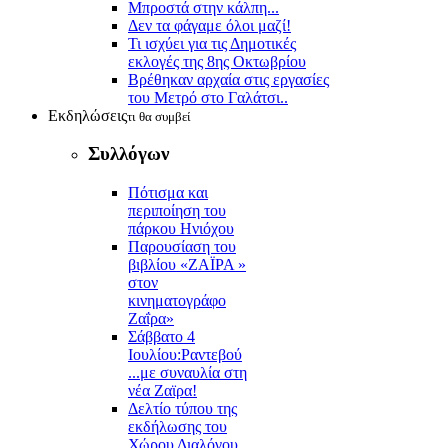
Μπροστά στην κάλπη...
Δεν τα φάγαμε όλοι μαζί!
Τι ισχύει για τις Δημοτικές
εκλογές της 8ης Οκτωβρίου
Βρέθηκαν αρχαία στις εργασίες
του Μετρό στο Γαλάτσι..
Εκδηλώσεις
τι θα συμβεί
Συλλόγων
Πότισμα και
περιποίηση του
πάρκου Ηνιόχου
Παρουσίαση του
βιβλίου «ΖΑΪΡΑ »
στον
κινηματογράφο
Ζαΐρα»
Σάββατο 4
Ιουλίου:Ραντεβού
...με συναυλία στη
νέα Ζαϊρα!
Δελτίο τύπου της
εκδήλωσης του
Χώρου Διαλόγου