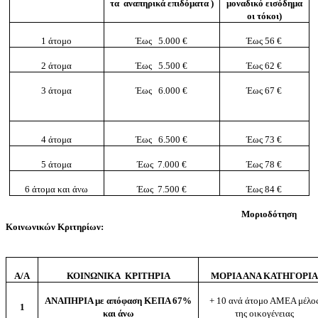
τα αναπηρικά επιδόματα )
μοναδικό εισόδημα
οι τόκοι)
1 άτομο
Έως 5.000 €
Έως 56 €
2 άτομα
Έως 5.500 €
Έως 62 €
3 άτομα
Έως 6.000 €
Έως 67 €
4 άτομα
Έως 6.500 €
Έως 73 €
5 άτομα
Έως 7.000 €
Έως 78 €
6 άτομα και άνω
Έως 7.500 €
Έως 84 €
Μοριοδότηση
Κοινωνικών Κριτηρίων:
A/A
ΚΟΙΝΩΝΙΚΑ ΚΡΙΤΗΡΙΑ
ΜΟΡΙΑ ΑΝΑ ΚΑΤΗΓΟΡΙΑ
ΑΝΑΠΗΡΙΑ με απόφαση ΚΕΠΑ 67%
+ 10 ανά άτομο ΑΜΕΑ μέλο
1
και άνω
της οικογένειας