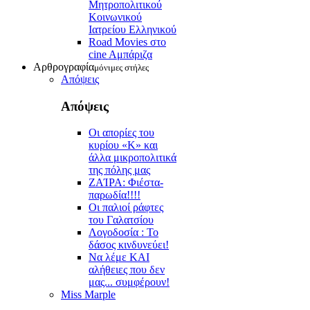
Μητροπολιτικού
Κοινωνικού
Ιατρείου Ελληνικού
Road Movies στο
cine Aμπάριζα
Αρθρογραφία
μόνιμες στήλες
Απόψεις
Απόψεις
Οι απορίες του
κυρίου «Κ» και
άλλα μικροπολιτικά
της πόλης μας
ZAΊΡΑ: Φιέστα-
παρωδία!!!!
Οι παλιοί ράφτες
του Γαλατσίου
Λογοδοσία : Το
δάσος κινδυνεύει!
Να λέμε ΚΑΙ
αλήθειες που δεν
μας... συμφέρουν!
Miss Marple