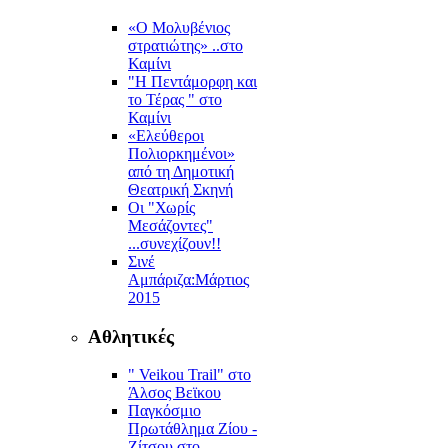
«Ο Μολυβένιος
στρατιώτης» ..στο
Καμίνι
"Η Πεντάμορφη και
το Τέρας " στο
Καμίνι
«Ελεύθεροι
Πολιορκημένοι»
από τη Δημοτική
Θεατρική Σκηνή
Οι "Χωρίς
Μεσάζοντες"
...συνεχίζουν!!
Σινέ
Αμπάριζα:Mάρτιος
2015
Αθλητικές
" Veikou Trail" στο
Άλσος Βεϊκου
Παγκόσμιο
Πρωτάθλημα Ζίου -
Ζίτσου στο