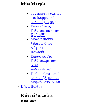
Miss Marple
Τι γυρεύει η αλεπού
στο (κομματικό-
πολιτικό)παζάρι;
Επαναστάτης
Γαλατσιώτης στην
Κρήτη!!!!
Μόνο η πισίνα
λείπει από τον
Λόφο του
Παιδιού!!!
Επιτάφιος στο
Γαλάτσι...με τον
Νίκο
Ανδρουλάκη!!!
Ιδού η Ρόδος, ιδού
και το πήδημα του
Μαρκό...στο 72%!!!
Βήμα Πολίτη
Κάτι είδα...κάτι
άκουσα