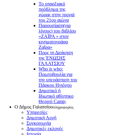
Το υπαρξιακό
πρόβλημα της
χώρας στην τροχιά
του 21ου αιώνα
Παρουσίαση(για
λίγους) του βιβλίου
«ΖΑΪΡΑ » στον
κινηματογράφο
Ζαΐρα»
Προς τη Διοίκηση
της ΈΝΩΣΗΣ
ΓΑΛΑΤΣΙΟΥ
Who is who:
Πρωτοβουλία για
την υπεράσπιση του
Πάρκου Ηνιόχου
Δημοτικό ή
Ιδιωτικό αθλητικο
Θερινό Camp;
Ο Δήμος Γαλατσίου
πληροφορίες
Υπηρεσίες
Δημοτική Αρχή
Συγκοινωνία
Δημοτικές εκλογές
Ιστορία