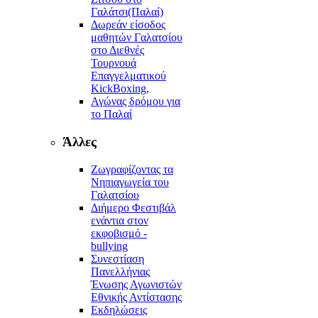
Γαλάτσι(Παλαί)
Δωρεάν είσοδος
μαθητών Γαλατσίου
στο Διεθνές
Τουρνουά
Επαγγελματικού
KickBoxing,
Αγώνας δρόμου για
το Παλαί
Άλλες
Ζωγραφίζοντας τα
Νηπιαγωγεία του
Γαλατσίου
Διήμερο Φεστιβάλ
ενάντια στον
εκφοβισμό -
bullying
Συνεστίαση
Πανελλήνιας
Ένωσης Αγωνιστών
Εθνικής Αντίστασης
Εκδηλώσεις