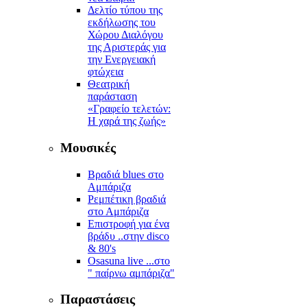
Δελτίο τύπου της
εκδήλωσης του
Χώρου Διαλόγου
της Αριστεράς για
την Ενεργειακή
φτώχεια
Θεατρική
παράσταση
«Γραφείο τελετών:
Η χαρά της ζωής»
Μουσικές
Βραδιά blues στο
Αμπάριζα
Ρεμπέτικη βραδιά
στο Αμπάριζα
Επιστροφή για ένα
βράδυ ..στην disco
& 80's
Osasuna live ...στο
" παίρνω αμπάριζα"
Παραστάσεις