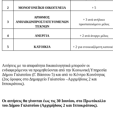
2
ΜΟΝΟΓΟΝΕΪΚΗ ΟΙΚΟΓΕΝΕΙΑ
+ 5
ΑΡΙΘΜΟΣ
+ 3 ανά ανήλικο
3
ΑΝΗΛΙΚΩΝΠΡΟΣΤΑΤΕΥΟΜΕΝΩΝ
προστατευόμενο μέλος
ΤΕΚΝΩΝ
4
ΑΝΕΡΓΙΑ
+ 2 ανά άνεργο μέλος
5
ΚΑΤΟΙΚΙΑ
+ 2 για ενοικιαζόμενη κατοικ
Αιτήσεις με τα απαραίτητα δικαιολογητικά μπορούν οι
ενδιαφερόμενοι να προμηθεύονται από την Κοινωνική Υπηρεσία
Δήμου Γαλατσίου (Γ. Βάσσου 5) και από το Κέντρο Κοινότητας
(2ος όροφος στο Δημαρχείο Γαλατσίου –Αρχιμήδους 2 και
Ιπποκράτους).
Οι αιτήσεις θα γίνονται έως τις 30 Ιουνίου, στο Πρωτόκολλο
του Δήμου Γαλατσίου (Αρχιμήδους 2 και Ιπποκράτους).