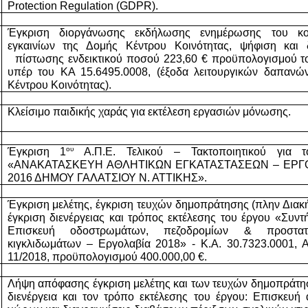
Protection Regulation (GDPR).
Έγκριση διοργάνωσης εκδήλωσης ενημέρωσης του κο
εγκαινίων της Δομής Κέντρου Κοινότητας, ψήφιση και δ
  πίστωσης ενδεικτικού ποσού 223,60 € προϋπολογισμού το
υπέρ του ΚΑ 15.6495.0008, (έξοδα λειτουργικών δαπανών
Κέντρου Κοινότητας).
Κλείσιμο παιδικής χαράς για εκτέλεση εργασιών μόνωσης.
ου
Έγκριση 1
 Α.Π.Ε. Τελικού – Τακτοποιητικού για τ
«ΑΝΑΚΑΤΑΣΚΕΥΗ ΑΘΛΗΤΙΚΩΝ ΕΓΚΑΤΑΣΤΑΣΕΩΝ – ΕΡΓΟ
2016 ΔΗΜΟΥ ΓΑΛΑΤΣΙΟΥ Ν. ΑΤΤΙΚΗΣ».
Έγκριση μελέτης, έγκριση τευχών δημοπράτησης (πλην Διακή
έγκριση διενέργειας και τρόπος εκτέλεσης του έργου «Συντ
Επισκευή οδοστρωμάτων, πεζοδρομίων & προστατευ
κιγκλιδωμάτων – Εργολαβία 2018» - Κ.Α. 30.7323.0001, Αρ
11/2018, προϋπολογισμού 400.000,00 €.
Λήψη απόφασης έγκριση μελέτης και των τευχών δημοπράτησ
διενέργεια και τον τρόπο εκτέλεσης του έργου: Επισκευή 