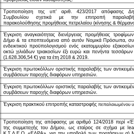
Τροποποίηση της υπ’ αριθ. 423/2017 απόφασης Δημ
Συμβουλίου σχετικά με την επιτροπή παραλαβή
παρακολούθησης προμήθειας πετρελαίου (κίνησης & θέρμανσ
Έγκριση αναγκαιότητας διενέργειας προμήθειας τροφίμων 
Δήμο & τα εποπτευόμενα από αυτόν Νομικά Πρόσωπα, συν
ενδεικτικού προϋπολογισμού ενός εκατομμυρίου εξακοσίων 
οκτώ χιλιάδων τριακοσίων έξι ευρώ και πενήντα τεσσάρων 
(1.628.306,54 €) για τα έτη 2018 & 2019.
Έγκριση πρωτοκόλλων οριστικής παραλαβής των αντικειμέν
συμβάσεων παροχής διαφόρων υπηρεσιών.
Έγκριση πρωτοκόλλων οριστικής παραλαβής των αντικειμέν
συμβάσεων παροχής διαφόρων υπηρεσιών.
Έγκριση πρακτικού επιτροπής καταστροφής 
πεπαλαιωμένου υ
Τροποποίηση της απόφασης με αριθμό 124/2018 περί «Έγ
της συμμετοχής του Δήμου, ως εταίρος σε σχήμα με lead
Κ.Σ.Δ.Ε.Ο. «ΕΔΡΑ», για την υποβολή των προτάσεων α) M.