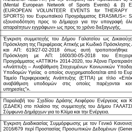
(Mental European Network of Sports Events) & β) 
(EUROPEAN VOLUNTEER EVENTS for THERAPY th
SPORTS) του Ευρωπαϊκού Προγράμματος ERASMUS+: Spo
εξουσιοδότηση προς το Δήμαρχο για την υπογραφή όλ
απαραίτητων εγγράφων» ως προς το χρόνο διεξαγωγής.
Έγκριση συμμετοχής του Δήμου Γαλατσίου ως Δικαιούχο
Πρόσκληση της Περιφέρειας Αττικής με Κωδικό Πρόσκλησης 
και ΑΠ: 619/27-02-2018 όπως αυτή τροποποιήθηκε 
Πρόσκληση με ΑΠ: 1600/30-05-2018 του Επιχειρησ
Προγράμματος «ΑΤΤΙΚΗ» 2014-2020, του Άξονα Προτεραιότη
«Ανάπτυξη – Αναβάθμιση Στοχευμένων Κοινωνικών Υποδομ
Υποδομών Υγείας  ο οποίος συγχρηματοδοτείται από το Ευρ
Ταμείο Περιφερειακής Ανάπτυξης (ΕΤΠΑ) με τίτλο «Επέκ
αναβάθμιση υποδομών στις οποίες παρέχονται κοιν
υπηρεσίες”».
Παραλαβή του Σχεδίου Δράσης Αειφόρου Ενέργειας και Κλ
(ΣΔΑΕΚ) στο πλαίσιο της συμμετοχής του Δήμου ΓΑΛΑΤΣΙ
Σύμφωνο Δημάρχων για το Κλίμα και την Ενέργεια.
Έγκριση Διαδικασίας Συμμόρφωσης με τον Γενικό Κανονισμ
2016/679 περί Προστασίας Προσωπικών Δεδομένων (Genera