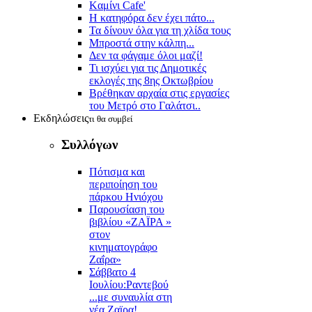
Kαμίνι Cafe'
Η κατηφόρα δεν έχει πάτο...
Τα δίνουν όλα για τη χλίδα τους
Μπροστά στην κάλπη...
Δεν τα φάγαμε όλοι μαζί!
Τι ισχύει για τις Δημοτικές
εκλογές της 8ης Οκτωβρίου
Βρέθηκαν αρχαία στις εργασίες
του Μετρό στο Γαλάτσι..
Εκδηλώσεις
τι θα συμβεί
Συλλόγων
Πότισμα και
περιποίηση του
πάρκου Ηνιόχου
Παρουσίαση του
βιβλίου «ΖΑΪΡΑ »
στον
κινηματογράφο
Ζαΐρα»
Σάββατο 4
Ιουλίου:Ραντεβού
...με συναυλία στη
νέα Ζαϊρα!