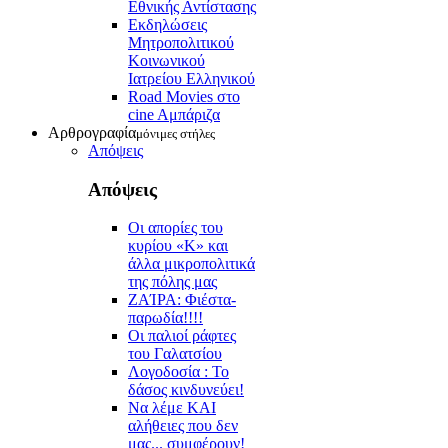
Εθνικής Αντίστασης
Εκδηλώσεις
Μητροπολιτικού
Κοινωνικού
Ιατρείου Ελληνικού
Road Movies στο
cine Aμπάριζα
Αρθρογραφία
μόνιμες στήλες
Απόψεις
Απόψεις
Οι απορίες του
κυρίου «Κ» και
άλλα μικροπολιτικά
της πόλης μας
ZAΊΡΑ: Φιέστα-
παρωδία!!!!
Οι παλιοί ράφτες
του Γαλατσίου
Λογοδοσία : Το
δάσος κινδυνεύει!
Να λέμε ΚΑΙ
αλήθειες που δεν
μας... συμφέρουν!