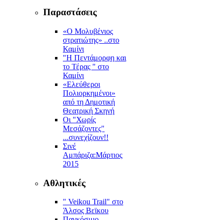
Παραστάσεις
«Ο Μολυβένιος
στρατιώτης» ..στο
Καμίνι
"Η Πεντάμορφη και
το Τέρας " στο
Καμίνι
«Ελεύθεροι
Πολιορκημένοι»
από τη Δημοτική
Θεατρική Σκηνή
Οι "Χωρίς
Μεσάζοντες"
...συνεχίζουν!!
Σινέ
Αμπάριζα:Mάρτιος
2015
Αθλητικές
" Veikou Trail" στο
Άλσος Βεϊκου
Παγκόσμιο