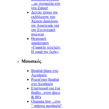
...με συναυλία στη
νέα Ζαϊρα!
Δελτίο τύπου της
εκδήλωσης του
Χώρου Διαλόγου
της Αριστεράς για
την Ενεργειακή
φτώχεια
Θεατρική
παράσταση
«Γραφείο τελετών:
Η χαρά της ζωής»
Μουσικές
Βραδιά blues στο
Αμπάριζα
Ρεμπέτικη βραδιά
στο Αμπάριζα
Επιστροφή για ένα
βράδυ ..στην disco
& 80's
Osasuna live ...στο
" παίρνω αμπάριζα"