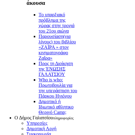
άκουσα
Το υπαρξιακό
πρόβλημα της
χώρας στην τροχιά
του 21ου αιώνα
Παρουσίαση(για
λίγους) του βιβλίου
«ΖΑΪΡΑ » στον
κινηματογράφο
Ζαΐρα»
Προς τη Διοίκηση
της ΈΝΩΣΗΣ
ΓΑΛΑΤΣΙΟΥ
Who is who:
Πρωτοβουλία για
την υπεράσπιση του
Πάρκου Ηνιόχου
Δημοτικό ή
Ιδιωτικό αθλητικο
Θερινό Camp;
Ο Δήμος Γαλατσίου
πληροφορίες
Υπηρεσίες
Δημοτική Αρχή
Συγκοινωνία