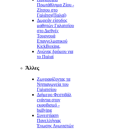
Πρωτάθλημα Ζίου -
Ζίτσου στο
Γαλάτσι(Παλαί)
Δωρεάν είσοδος
μαθητών Γαλατσίου
στο Διεθνές
Τουρνουά
Επαγγελματικού
KickBoxing,
Αγώνας δρόμου για
το Παλαί
Άλλες
Ζωγραφίζοντας τα
Νηπιαγωγεία του
Γαλατσίου
Διήμερο Φεστιβάλ
ενάντια στον
εκφοβισμό -
bullying
Συνεστίαση
Πανελλήνιας
Ένωσης Αγωνιστών