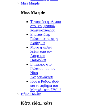
Miss Marple
Miss Marple
Τι γυρεύει η αλεπού
στο (κομματικό-
πολιτικό)παζάρι;
Επαναστάτης
Γαλατσιώτης στην
Κρήτη!!!!
Μόνο η πισίνα
λείπει από τον
Λόφο του
Παιδιού!!!
Επιτάφιος στο
Γαλάτσι...με τον
Νίκο
Ανδρουλάκη!!!
Ιδού η Ρόδος, ιδού
και το πήδημα του
Μαρκό...στο 72%!!!
Βήμα Πολίτη
Κάτι είδα...κάτι