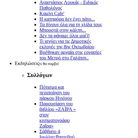
Αναστάσιος Λουκάς - Ειδικός
Παθολόγος
Kαμίνι Cafe'
Η κατηφόρα δεν έχει πάτο...
Τα δίνουν όλα για τη χλίδα τους
Μπροστά στην κάλπη...
Δεν τα φάγαμε όλοι μαζί!
Τι ισχύει για τις Δημοτικές
εκλογές της 8ης Οκτωβρίου
Βρέθηκαν αρχαία στις εργασίες
του Μετρό στο Γαλάτσι..
Εκδηλώσεις
τι θα συμβεί
Συλλόγων
Πότισμα και
περιποίηση του
πάρκου Ηνιόχου
Παρουσίαση του
βιβλίου «ΖΑΪΡΑ »
στον
κινηματογράφο
Ζαΐρα»
Σάββατο 4
Ιουλίου:Ραντεβού