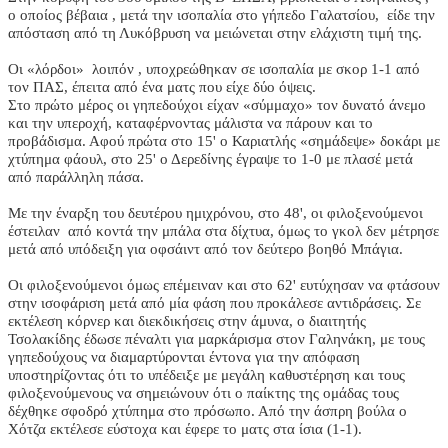
ο οποίος βέβαια , μετά την ισοπαλία στο γήπεδο Γαλατσίου, είδε την
απόσταση από τη Λυκόβρυση να μειώνεται στην ελάχιστη τιμή της.
Οι «λόρδοι» λοιπόν , υποχρεώθηκαν σε ισοπαλία με σκορ 1-1 από
τον ΠΑΣ, έπειτα από ένα ματς που είχε δύο όψεις.
Στο πρώτο μέρος οι γηπεδούχοι είχαν «σύμμαχο» τον δυνατό άνεμο
και την υπεροχή, καταφέρνοντας μάλιστα να πάρουν και το
προβάδισμα. Αφού πρώτα στο 15' ο Καριατλής «σημάδεψε» δοκάρι με
χτύπημα φάουλ, στο 25' ο Δερεδίνης έγραψε το 1-0 με πλασέ μετά
από παράλληλη πάσα.
Με την έναρξη του δευτέρου ημιχρόνου, στο 48', οι φιλοξενούμενοι
έστειλαν από κοντά την μπάλα στα δίχτυα, όμως το γκολ δεν μέτρησε
μετά από υπόδειξη για οφσάιντ από τον δεύτερο βοηθό Μπάγια.
Οι φιλοξενούμενοι όμως επέμειναν και στο 62' ευτύχησαν να φτάσουν
στην ισοφάριση μετά από μία φάση που προκάλεσε αντιδράσεις. Σε
εκτέλεση κόρνερ και διεκδικήσεις στην άμυνα, ο διαιτητής
Τσολακίδης έδωσε πέναλτι για μαρκάρισμα στον Γαληνάκη, με τους
γηπεδούχους να διαμαρτύρονται έντονα για την απόφαση
υποστηρίζοντας ότι το υπέδειξε με μεγάλη καθυστέρηση και τους
φιλοξενούμενους να σημειώνουν ότι ο παίκτης της ομάδας τους
δέχθηκε σφοδρό χτύπημα στο πρόσωπο. Από την άσπρη βούλα ο
Χότζα εκτέλεσε εύστοχα και έφερε το ματς στα ίσια (1-1).