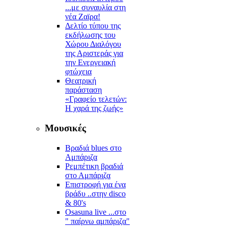
...με συναυλία στη
νέα Ζαϊρα!
Δελτίο τύπου της
εκδήλωσης του
Χώρου Διαλόγου
της Αριστεράς για
την Ενεργειακή
φτώχεια
Θεατρική
παράσταση
«Γραφείο τελετών:
Η χαρά της ζωής»
Μουσικές
Βραδιά blues στο
Αμπάριζα
Ρεμπέτικη βραδιά
στο Αμπάριζα
Επιστροφή για ένα
βράδυ ..στην disco
& 80's
Osasuna live ...στο
" παίρνω αμπάριζα"