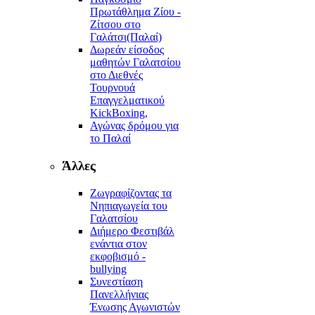
Πρωτάθλημα Ζίου -
Ζίτσου στο
Γαλάτσι(Παλαί)
Δωρεάν είσοδος
μαθητών Γαλατσίου
στο Διεθνές
Τουρνουά
Επαγγελματικού
KickBoxing,
Αγώνας δρόμου για
το Παλαί
Άλλες
Ζωγραφίζοντας τα
Νηπιαγωγεία του
Γαλατσίου
Διήμερο Φεστιβάλ
ενάντια στον
εκφοβισμό -
bullying
Συνεστίαση
Πανελλήνιας
Ένωσης Αγωνιστών