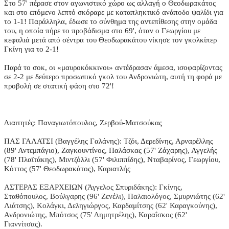
Στο 57' πέρασε στον αγωνιστικό χώρο ως αλλαγή ο Θεοδωρακάτος
και στο επόμενο λεπτό σκόραρε με καταπληκτικό ανάποδο ψαλίδι για
το 1-1! Παράλληλα, έδωσε το σύνθημα της αντεπίθεσης στην ομάδα
του, η οποία πήρε το προβάδισμα στο 69', όταν ο Γεωργίου με
κεφαλιά μετά από σέντρα του Θεοδωρακάτου νίκησε τον γκολκίπερ
Γκίνη για το 2-1!
Παρά το σοκ, οι «μαυροκόκκινοι» αντέδρασαν άμεσα, ισοφαρίζοντας
σε 2-2 με δεύτερο προσωπικό γκολ του Ανδρονιώτη, αυτή τη φορά με
προβολή σε στατική φάση στο 72'!
Διαιτητές: Παναγιωτόπουλος, Ζερβού-Ματσούκας
ΠΑΣ ΓΑΛΑΤΣΙ (Βαγγέλης Γαλάνης): Τζόι, Δερεδίνης, Αρναρέλλης
(89' Αντεμπάγιο), Ζαγκουντίνος, Παλάσκας (57' Ζάχαρης), Αγγελής
(78' Πλαϊτάκης), Μιντζόλλι (57' Φιλιππίδης), Νταβαρίνος, Γεωργίου,
Κόττος (57' Θεοδωρακάτος), Καριατλής
ΑΣΤΕΡΑΣ ΕΞΑΡΧΕΙΩΝ (Άγγελος Σπυριδάκης): Γκίνης,
Σταθόπουλος, Βούλγαρης (96' Ζενέλι), Παλαιολόγος, Σμυρνιώτης (62'
Λιάτσης), Κολάγκι, Δεληγιώργος, Καρδαμίτσης (62' Καραγκούνης),
Ανδρονιώτης, Μπότσος (75' Δημητρέλης), Καραΐσκος (62'
Γιαννίτσας).