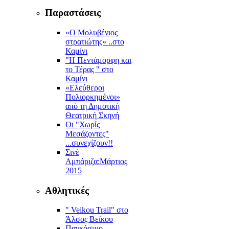
Παραστάσεις
«Ο Μολυβένιος
στρατιώτης» ..στο
Καμίνι
"Η Πεντάμορφη και
το Τέρας " στο
Καμίνι
«Ελεύθεροι
Πολιορκημένοι»
από τη Δημοτική
Θεατρική Σκηνή
Οι "Χωρίς
Μεσάζοντες"
...συνεχίζουν!!
Σινέ
Αμπάριζα:Mάρτιος
2015
Αθλητικές
" Veikou Trail" στο
Άλσος Βεϊκου
Παγκόσμιο