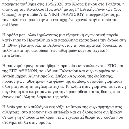
πραγματοποιήθηκε στις 16/5/2026 στο Άλσος Βεΐκου στο Γαλάτσι, η
απονομή του Κυπέλλου Πρωταθλήματος Γ’ Εθνικής Γυναικών (5ος
Όμιλος) στην ομάδα Α.Σ. ΝΙΚΗ ΓΑΛΑΤΣΙΟΥ, επισφραγίζοντας με
τον καλύτερο τρόπο την πιο επιτυχημένη χρονιά στην ιστορία του
συλλόγου.
Η ομάδα μας, ολοκληρώνοντας μια εξαιρετική αγωνιστική πορεία,
κατέκτησε το Πρωτάθλημα και παράλληλα εξασφάλισε την άνοδο στη
Β’ Εθνική Κατηγορία, επιβεβαιώνοντας τη συστηματική δουλειά, το
ταλέντο και την αφοσίωση των αθλητριών και του τεχνικού
επιτελείου.
Η απονομή πραγματοποιήθηκε παρουσία εκπροσώπων της ΕΠΟ και
της ΕΠΣ ΑΘΗΝΩΝ, του Δήμου Γαλατσίου και συγκεκριμένα του
Αντιδημάρχου Αθλητισμού κ. Σπύρου Αργυρού, της διοίκησης,
προπονητών, αθλητριών και φίλων της ομάδας, οι οποίοι γιόρτασαν
όλοι μαζί αυτή τη μεγάλη επιτυχία. Το κλίμα ήταν γιορτινό, με έντονη
συγκίνηση και υπερηφάνεια για την προσπάθεια και τις θυσίες που
έγιναν καθ’ όλη τη διάρκεια της σεζόν.
Η διοίκηση του συλλόγου εκφράζει τα θερμά της συγχαρητήρια στις
αθλήτριες, στο προπονητικό επιτελείο και σε όλους όσοι συνέβαλαν
σε αυτή τη σπουδαία διάκριση, ενώ ευχαριστεί θερμά τον κόσμο που
στάθηκε δίπλα στην ομάδα.