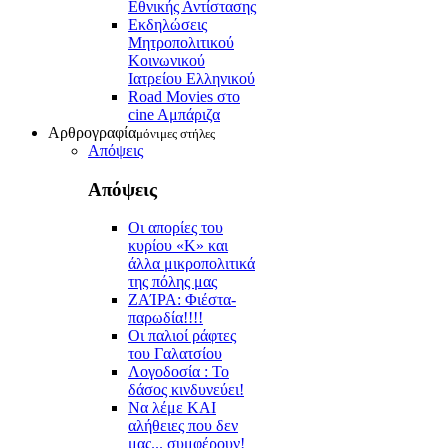
Εθνικής Αντίστασης
Εκδηλώσεις
Μητροπολιτικού
Κοινωνικού
Ιατρείου Ελληνικού
Road Movies στο
cine Aμπάριζα
Αρθρογραφία
μόνιμες στήλες
Απόψεις
Απόψεις
Οι απορίες του
κυρίου «Κ» και
άλλα μικροπολιτικά
της πόλης μας
ZAΊΡΑ: Φιέστα-
παρωδία!!!!
Οι παλιοί ράφτες
του Γαλατσίου
Λογοδοσία : Το
δάσος κινδυνεύει!
Να λέμε ΚΑΙ
αλήθειες που δεν
μας... συμφέρουν!