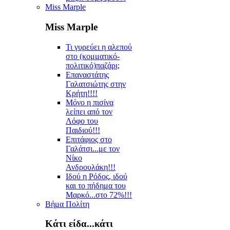
Miss Marple
Miss Marple
Τι γυρεύει η αλεπού
στο (κομματικό-
πολιτικό)παζάρι;
Επαναστάτης
Γαλατσιώτης στην
Κρήτη!!!!
Μόνο η πισίνα
λείπει από τον
Λόφο του
Παιδιού!!!
Επιτάφιος στο
Γαλάτσι...με τον
Νίκο
Ανδρουλάκη!!!
Ιδού η Ρόδος, ιδού
και το πήδημα του
Μαρκό...στο 72%!!!
Βήμα Πολίτη
Κάτι είδα...κάτι