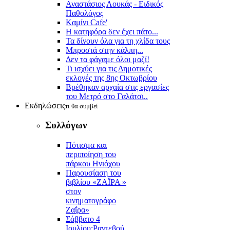
Αναστάσιος Λουκάς - Ειδικός
Παθολόγος
Kαμίνι Cafe'
Η κατηφόρα δεν έχει πάτο...
Τα δίνουν όλα για τη χλίδα τους
Μπροστά στην κάλπη...
Δεν τα φάγαμε όλοι μαζί!
Τι ισχύει για τις Δημοτικές
εκλογές της 8ης Οκτωβρίου
Βρέθηκαν αρχαία στις εργασίες
του Μετρό στο Γαλάτσι..
Εκδηλώσεις
τι θα συμβεί
Συλλόγων
Πότισμα και
περιποίηση του
πάρκου Ηνιόχου
Παρουσίαση του
βιβλίου «ΖΑΪΡΑ »
στον
κινηματογράφο
Ζαΐρα»
Σάββατο 4
Ιουλίου:Ραντεβού