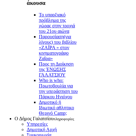
άκουσα
Το υπαρξιακό
πρόβλημα της
χώρας στην τροχιά
του 21ου αιώνα
Παρουσίαση(για
λίγους) του βιβλίου
«ΖΑΪΡΑ » στον
κινηματογράφο
Ζαΐρα»
Προς τη Διοίκηση
της ΈΝΩΣΗΣ
ΓΑΛΑΤΣΙΟΥ
Who is who:
Πρωτοβουλία για
την υπεράσπιση του
Πάρκου Ηνιόχου
Δημοτικό ή
Ιδιωτικό αθλητικο
Θερινό Camp;
Ο Δήμος Γαλατσίου
πληροφορίες
Υπηρεσίες
Δημοτική Αρχή
Συγκοινωνία