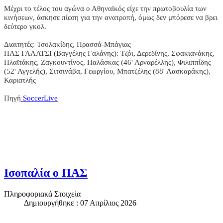
Μέχρι το τέλος του αγώνα ο Αθηναϊκός είχε την πρωτοβουλία των
κινήσεων, άσκησε πίεση για την ανατροπή, όμως δεν μπόρεσε να βρει
δεύτερο γκολ.
Διαιτητές: Τσολακίδης, Πρασσά-Μπάγιας
ΠΑΣ ΓΑΛΑΤΣΙ (Βαγγέλης Γαλάνης): Τζόι, Δερεδίνης, Σφακιανάκης,
Πλαϊτάκης, Ζαγκουντίνος, Παλάσκας (46' Αρναρέλλης), Φιλιππίδης
(52' Αγγελής), Σιτσινάβα, Γεωργίου, Μπατζέλης (88' Λασκαράκης),
Καριατλής
Πηγή
SoccerLive
Ισοπαλία ο ΠΑΣ
Πληροφοριακά Στοιχεία
Δημιουργήθηκε : 07 Απρίλιος 2026