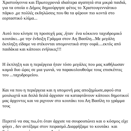
Χριστούγεννα και Πρωτοχρονιά ιδιαίτερα αγαπητά στα μικρά παιδιά,
για τα οποία ο Δήμος δημιούργησε φέτος το Χριστουγεννιάτικο
πάρκο ,με πολλές εκδηλώσεις που θα τα φέρουν πιο κοντά στο
εορταστικό κλίμα...
Αυτό που κίνησε τη προσοχή μας ,ήταν ένα κόκκινο ταχυδρομικό
κουτάκι...με την ένδειξη Γράμμα στον Αη Βασίλη...Με μεγάλη
έκπληξη είδαμε να στέκονται υπομονετικά στην ουρά....εκτός από
παιδάκια και κάποιοι ενήλικες!!!
Η έκπληξη και η περιέργεια ήταν τόσο μεγάλες που μας καθήλωσαν
καμιά δυο ώρες σε μια γωνιά, να παρακολουθούμε τους επισκέπτες
του ...ταχυδρομείου.
Και να που η περιέργεια και η υπομονή μας αποζημίωσε,αφού στα
μουλωχτά και δειλά δειλά άρχισαν να καταφτάνουν κάποιοι δημοτικοί
μας άρχοντες και να ριχνουν στο κουτάκι του Αη Βασίλη το γράμμα
τους
Περιττό να σας πω,ότι όταν άρχισε να σουρουπώνει και ο κόσμος είχε
φύγει , δεν αντέξαμε στον πειρασμό.Διαρρήξαμε το κουτάκι και