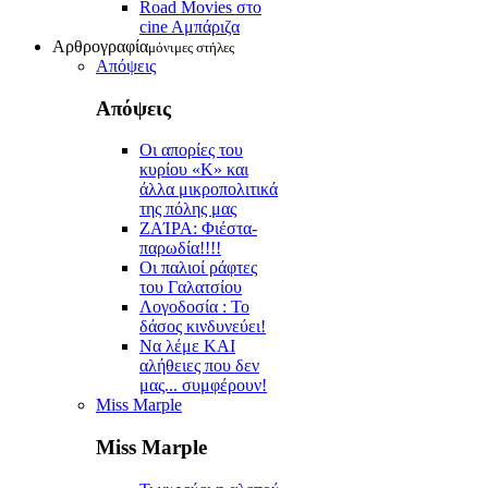
Road Movies στο
cine Aμπάριζα
Αρθρογραφία
μόνιμες στήλες
Απόψεις
Απόψεις
Οι απορίες του
κυρίου «Κ» και
άλλα μικροπολιτικά
της πόλης μας
ZAΊΡΑ: Φιέστα-
παρωδία!!!!
Οι παλιοί ράφτες
του Γαλατσίου
Λογοδοσία : Το
δάσος κινδυνεύει!
Να λέμε ΚΑΙ
αλήθειες που δεν
μας... συμφέρουν!
Miss Marple
Miss Marple