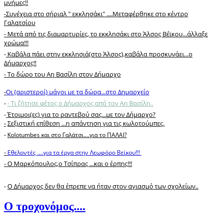
μνήμες!!
-Συνέχεια στο σήριαλ " εκκλησάκι" ....Μεταφέρθηκε στο κέντρο
Γαλατσίου
- Μετά από τις διαμαρτυρίες, τo εκκλησάκι στο Άλσος Βέϊκου...άλλαξε
χρώμα!!!
-
Καβάλα πάει στην εκκλησιά(στο Άλσος),καβάλα προσκυνάει...ο
Δήμαρχος!!
-
Το δώρο του Αη Βασίλη στον Δήμαρχο
-
Οι (αριστεροί) μάγοι με τα δώρα...στο Δημαρχείο
-
- Τι ζήτησε φέτος ο Δήμαρχος από τον Αη Βασίλη..
-
Έτοιμοι(ες) για το ραντεβού σας...με τον Δήμαρχο?
-
Σεξιστική επίθεση ...η απάντηση για τις κωλοτούμπες.
-
Kolotumbes και στο Γαλάτσι....για το ΠΑΛΑΙ?
-
Εθελοντές ....για τα έργα στην Λεωφόρο Βείκου!!!
- Ο Μαρκόπουλος,ο Τσίπρας ...και ο έρπης!!!
-
Ο Δήμαρχος δεν θα έπρεπε να ήταν στον αγιασμό των σχολείων..
Ο τροχονόμος....