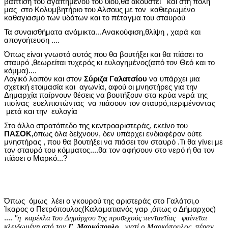
βάπτιση του αγαπημένου του υιού,θα ακουστεί και στη πόλη
μας στο Κολυμβητήριο του Αλσους με τον καθιερωμένο
καθαγιασμό των υδάτων και το πέταγμα του σταυρού
Τα συναισθήματα ανάμικτα...Ανακούφιση,θλίψη , χαρά και
απογοήτευση ....
Όπως είναι γνωστό αυτός που θα βουτήξει και θα πίάσει το
σταυρό ,θεωρείται τυχερός κι ευλογημένος(από τον Θεό και το
κόμμα)....
Λογικό λοιπόν και στον
Σύριζα Γαλατσίου
να υπάρχει μια
σχετική ετοιμασία και αγωνία, αφού οι μνηστήρες για την
Δημαρχία παίρνουν θέσεις να βουτήξουν στα κρύα νερά της
πισίνας ευελπιστώντας να πιάσουν τον σταυρό,περιμένοντας
μετά και την ευλογία
Στο άλλο στρατόπεδο της κεντροαριστεράς, εκείνο του
ΠΑΣΟΚ,
όπως όλα δείχνουν, δεν υπάρχει ενδιαφέρον ούτε
μνηστήρας , που θα βουτήξει να πιάσει τον σταυρό .Τι θα γίνει με
τον σταυρό του κόμματος....θα τον αφήσουν στο νερό ή θα τον
πίάσει ο Μαρκό...?
Όπως όμως λέει ο γκουρού της αριστεράς στο Γαλάτσι,ο
Ίκαρος ο Πετρόπουλος(Καλαματιανός γαρ ,όπως ο Δήμαρχος)
"
η
καρέκλα του Δημάρχου της προσεχούς πενταετίας
φαίνεται
....
κλειδωμένη από τον
Γ .Μαρκόπουλο,
γιατί ο Μαρκόπουλος, πέραν