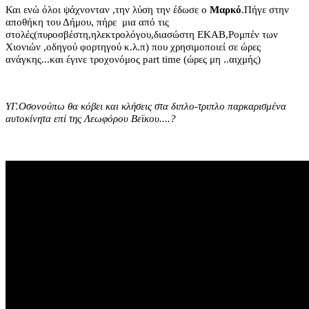
Και ενώ όλοι ψάχνονταν ,την λύση την έδωσε ο
Μαρκό
.Πήγε στην
αποθήκη του Δήμου, πήρε μια από τις
στολές(πυροσβέστη,ηλεκτρολόγου,διασώστη ΕΚΑΒ,Ρομπέν των
Χιονιών ,οδηγού φορτηγού κ.λ.π) που χρησιμοποιεί σε ώρες
ανάγκης...και έγινε τροχονόμος part time (ώρες μη ..αιχμής)
ΥΓ.Οσονούπω θα κόβει και κλήσεις στα διπλο-τριπλο παρκαρισμένα
αυτοκίνητα επί της Λεωφόρου Βεϊκου....?