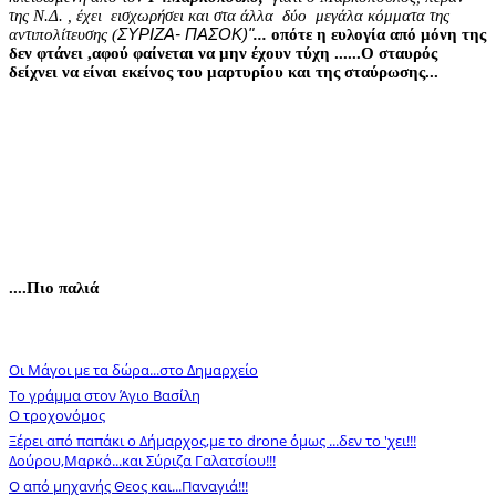
της Ν.Δ. , έχει
εισχωρήσει και στα άλλα
δύο
μεγάλα κόμματα της
αντιπολίτευσης (
...
οπότε η ευλογία από μόνη της
ΣΥΡΙΖΑ- ΠΑΣΟΚ)"
δεν φτάνει ,αφού φαίνεται να μην έχουν τύχη ......Ο σταυρός
δείχνει να είναι εκείνος του μαρτυρίου και της σταύρωσης...
....Πιο παλιά
Οι Μάγοι με τα δώρα...στο Δημαρχείο
Το γράμμα στον Άγιο Βασίλη
Ο τροχονόμος
Ξέρει από παπάκι ο Δήμαρχος,με το drone όμως ...δεν το 'χει!!!
Δούρου,Μαρκό...και Σύριζα Γαλατσίου!!!
Ο από μηχανής Θεος και...Παναγιά!!!