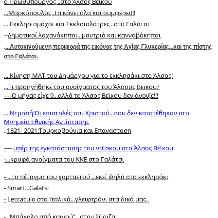
ο Πρωθυπουργός ..στο Άλσος Βεϊκου
...Μαρκόπουλος..Τα κάνει όλα και συμφέρει!!!
...
.Εκκλησιομάχοι και Εκκλσιολάτρες ..στο Γαλάτσι
--
Δημοτικοί λαχανόκηποι...μαντριά και κανναβόκηποι
.
...Αυτοκινούμενη περιφορά της εικόνας της Αγίας Γλυκερίας...και της πίστης
στο Γαλάτσι.
.
...Κίνηση ΜΑΤ του Δημάρχου για το εκκλησάκι στο Άλσος!
..
.Τι προηγήθηκε του ανοίγματος του Άλσους Βεϊκου?
----
Ο μήνας είχε 9...αλλά το Άλσος Βεϊκου δεν άνοιξε!!!
....
Ντροπή!Οι επιστολές του Χριστού...που δεν κατατέθηκαν στο
Μνημείο Εθνικής Αντίστασης
..
1821- 2021:Toυρκοβούνια και Επανασταση
-
---
υπέρ της εγκατάστασης του ναϊσκου στο Άλσος Βέϊκου
-...κρυφά ανοίγματα του ΚΚΕ στο Γαλάτσι
- ...το πέταγμα του χαρταετού ...εκεί ψηλά στο εκκλησάκι
-
Smart...Galatsi
-
L
eccaculo στα Ιταλικά...γλειφτρόνι στα δικά μας..
- "Mπάχαλο από κοινού" ..στον Σύριζα