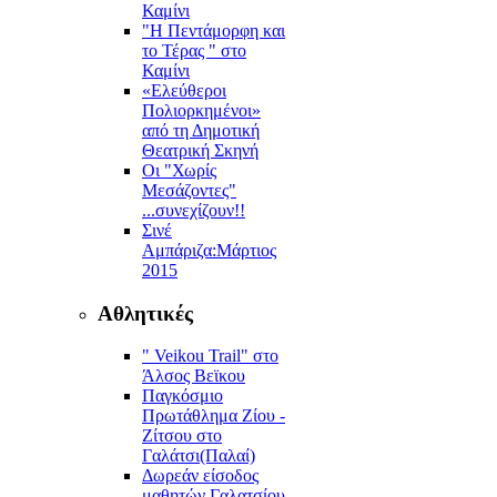
Καμίνι
"Η Πεντάμορφη και
το Τέρας " στο
Καμίνι
«Ελεύθεροι
Πολιορκημένοι»
από τη Δημοτική
Θεατρική Σκηνή
Οι "Χωρίς
Μεσάζοντες"
...συνεχίζουν!!
Σινέ
Αμπάριζα:Mάρτιος
2015
Αθλητικές
" Veikou Trail" στο
Άλσος Βεϊκου
Παγκόσμιο
Πρωτάθλημα Ζίου -
Ζίτσου στο
Γαλάτσι(Παλαί)
Δωρεάν είσοδος
μαθητών Γαλατσίου