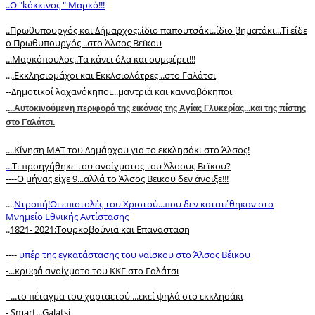
..O "kόκκινος " Μαρκό!!!
.
.Πρωθυπουργός και Δήμαρχος:.ίδιο παπουτσάκι..ίδιο βηματάκι...Ti είδε
ο Πρωθυπουργός ..στο Άλσος Βεϊκου
...Μαρκόπουλος..Τα κάνει όλα και συμφέρει!!!
...
.Εκκλησιομάχοι και Εκκλσιολάτρες ..στο Γαλάτσι
--
Δημοτικοί λαχανόκηποι...μαντριά και κανναβόκηποι
.
...Αυτοκινούμενη περιφορά της εικόνας της Αγίας Γλυκερίας...και της πίστης
στο Γαλάτσι.
.
...Κίνηση ΜΑΤ του Δημάρχου για το εκκλησάκι στο Άλσος!
..
.Τι προηγήθηκε του ανοίγματος του Άλσους Βεϊκου?
----
Ο μήνας είχε 9...αλλά το Άλσος Βεϊκου δεν άνοιξε!!!
....
Ντροπή!Οι επιστολές του Χριστού...που δεν κατατέθηκαν στο
Μνημείο Εθνικής Αντίστασης
..
1821- 2021:Toυρκοβούνια και Επανασταση
-
---
υπέρ της εγκατάστασης του ναϊσκου στο Άλσος Βέϊκου
-...κρυφά ανοίγματα του ΚΚΕ στο Γαλάτσι
- ...το πέταγμα του χαρταετού ...εκεί ψηλά στο εκκλησάκι
-
Smart...Galatsi