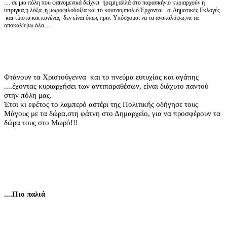
.... σε μια πόλη που φαινομενικά δείχνει ήρεμη,αλλά στο παρασκήνιο κυριαρχούν η
ίντριγκα,η λόξα ,η μωροφιλοδοξία και το κουτσομπολιό.Έρχονται οι Δημοτικές Εκλογές
και τίποτα και κανένας δεν είναι όπως πριν. Υπόσχομαι να τα ανακαλύψω,να τα
αποκαλύψω όλα....
Φτάνουν τα Χριστούγεννα και το πνεύμα ευτυχίας και αγάπης
....έχοντας κυριαρχήσει των αντιπαραθέσων, είναι διάχυτο παντού
στην πόλη μας.
Έτσι κι εφέτος το λαμπερό αστέρι της Πολιτικής οδήγησε τους
Μάγους με τα δώρα,στη φάτνη στο Δημαρχείο, για να προσφέρουν τα
δώρα τους στο Μωρό!!!
....Πιο παλιά