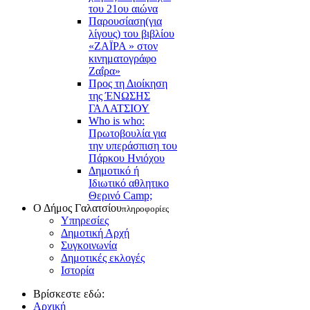
του 21ου αιώνα
Παρουσίαση(για
λίγους) του βιβλίου
«ΖΑΪΡΑ » στον
κινηματογράφο
Ζαΐρα»
Προς τη Διοίκηση
της ΈΝΩΣΗΣ
ΓΑΛΑΤΣΙΟΥ
Who is who:
Πρωτοβουλία για
την υπεράσπιση του
Πάρκου Ηνιόχου
Δημοτικό ή
Ιδιωτικό αθλητικο
Θερινό Camp;
Ο Δήμος Γαλατσίου
πληροφορίες
Υπηρεσίες
Δημοτική Αρχή
Συγκοινωνία
Δημοτικές εκλογές
Ιστορία
Βρίσκεστε εδώ:
Αρχική