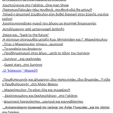
.Xριστούγεννα στο Γαλάτσι...Οne man Show
.Πασοσυριζαίοι:Δεν πάω πουθενά...πουθενά,εδώ θα μείνω!!!
.Τελικά η Δημοτική Σύμβουλος,είχε δοθεί δανεική στον Σύριζα..για ένα
χρόνο!
.Χριστουγεννιάτικο χωριό του Δήμου με gourmet δημιουργίες
.Αντιδήμαρχος από μεταγγραφή έκπληξη
.Zαϊρα και..."back to the future"
.Η σύντομη στιχομυθία μεταξύ Κυρ. Μητσοτάκη και Γ. Μαρκόπουλου
.
..Όταν ο Μαρκόπουλος πήγαινε...αριστερά!
...Τα εργαλεία του Δημάρχου
...Προβληματισμοί στον Δήμο....μετά το τέλος του Survivor
...Survivor ...και εκκλησάκι
...
Guest stars...στο Survivor
..O "kόκκινος " Μαρκό!!!
.
.Πρωθυπουργός και Δήμαρχος:.ίδιο παπουτσάκι..ίδιο βηματάκι...Ti είδε
ο Πρωθυπουργός ..στο Άλσος Βεϊκου
...Μαρκόπουλος..Τα κάνει όλα και συμφέρει!!!
...
.Εκκλησιομάχοι και Εκκλσιολάτρες ..στο Γαλάτσι
--
Δημοτικοί λαχανόκηποι...μαντριά και κανναβόκηποι
.
...Αυτοκινούμενη περιφορά της εικόνας της Αγίας Γλυκερίας...και της πίστης
στο Γαλάτσι.