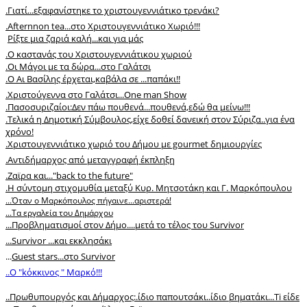
.
Γιατί...εξαφανίστηκε το χριστουγεννιάτικο τρενάκι?
.
Afternnon tea...στο Χριστουγεννιάτικο Χωριό!!!
Ρίξτε μια ζαριά καλή...και για μάς
.
Ο καστανάς του Χριστουγεννιάτικου χωριού
.Οι Μάγοι με τα δώρα...στο Γαλάτσι
.
O Αι Βασίλης έρχεται,καβάλα σε ...παπάκι!!
.Xριστούγεννα στο Γαλάτσι...Οne man Show
.Πασοσυριζαίοι:Δεν πάω πουθενά...πουθενά,εδώ θα μείνω!!!
.Τελικά η Δημοτική Σύμβουλος,είχε δοθεί δανεική στον Σύριζα..για ένα
χρόνο!
.Χριστουγεννιάτικο χωριό του Δήμου με gourmet δημιουργίες
.Αντιδήμαρχος από μεταγγραφή έκπληξη
.Zαϊρα και..."back to the future"
.Η σύντομη στιχομυθία μεταξύ Κυρ. Μητσοτάκη και Γ. Μαρκόπουλου
.
..Όταν ο Μαρκόπουλος πήγαινε...αριστερά!
...Τα εργαλεία του Δημάρχου
...Προβληματισμοί στον Δήμο....μετά το τέλος του Survivor
...Survivor ...και εκκλησάκι
...
Guest stars...στο Survivor
..O "kόκκινος " Μαρκό!!!
.
.Πρωθυπουργός και Δήμαρχος:.ίδιο παπουτσάκι..ίδιο βηματάκι...Ti είδε