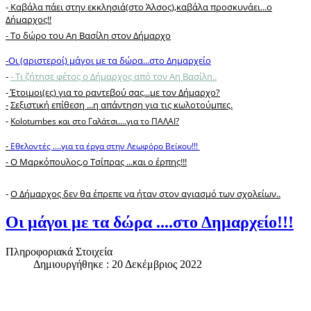
-
Καβάλα πάει στην εκκλησιά(στο Άλσος),καβάλα προσκυνάει...ο
Δήμαρχος!!
-
Το δώρο του Αη Βασίλη στον Δήμαρχο
-
Οι (αριστεροί) μάγοι με τα δώρα...στο Δημαρχείο
-
- Τι ζήτησε φέτος ο Δήμαρχος από τον Αη Βασίλη..
-
Έτοιμοι(ες) για το ραντεβού σας...με τον Δήμαρχο?
-
Σεξιστική επίθεση ...η απάντηση για τις κωλοτούμπες.
-
Kolotumbes και στο Γαλάτσι....για το ΠΑΛΑΙ?
-
Εθελοντές ....για τα έργα στην Λεωφόρο Βείκου!!!
- Ο Μαρκόπουλος,ο Τσίπρας ...και ο έρπης!!!
-
Ο Δήμαρχος δεν θα έπρεπε να ήταν στον αγιασμό των σχολείων..
Οι μάγοι με τα δώρα ....στο Δημαρχείο!!!
Πληροφοριακά Στοιχεία
Δημιουργήθηκε : 20 Δεκέμβριος 2022