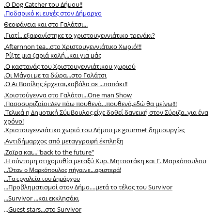
.
Ο Dog Catcher του Δήμου!!
.Ποδαρικό κι ευχές στον Δήμαρχο
Θεοφάνεια και στο Γαλάτσι...
.
Γιατί...εξαφανίστηκε το χριστουγεννιάτικο τρενάκι?
.
Afternnon tea...στο Χριστουγεννιάτικο Χωριό!!!
Ρίξτε μια ζαριά καλή...και για μάς
.
Ο καστανάς του Χριστουγεννιάτικου χωριού
.Οι Μάγοι με τα δώρα...στο Γαλάτσι
.
O Αι Βασίλης έρχεται,καβάλα σε ...παπάκι!!
.Xριστούγεννα στο Γαλάτσι...Οne man Show
.Πασοσυριζαίοι:Δεν πάω πουθενά...πουθενά,εδώ θα μείνω!!!
.Τελικά η Δημοτική Σύμβουλος,είχε δοθεί δανεική στον Σύριζα..για ένα
χρόνο!
.Χριστουγεννιάτικο χωριό του Δήμου με gourmet δημιουργίες
.Αντιδήμαρχος από μεταγγραφή έκπληξη
.Zαϊρα και..."back to the future"
.Η σύντομη στιχομυθία μεταξύ Κυρ. Μητσοτάκη και Γ. Μαρκόπουλου
.
..Όταν ο Μαρκόπουλος πήγαινε...αριστερά!
...Τα εργαλεία του Δημάρχου
...Προβληματισμοί στον Δήμο....μετά το τέλος του Survivor
...Survivor ...και εκκλησάκι
...
Guest stars...στο Survivor