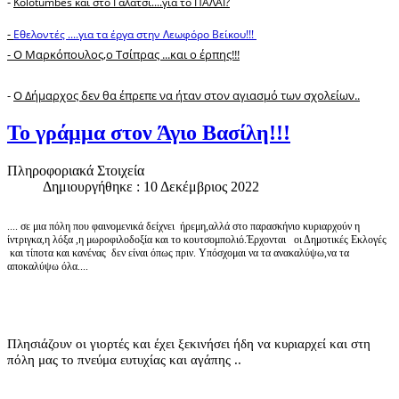
-
Kolotumbes και στο Γαλάτσι....για το ΠΑΛΑΙ?
-
Εθελοντές ....για τα έργα στην Λεωφόρο Βείκου!!!
- Ο Μαρκόπουλος,ο Τσίπρας ...και ο έρπης!!!
-
Ο Δήμαρχος δεν θα έπρεπε να ήταν στον αγιασμό των σχολείων..
Το γράμμα στον Άγιο Βασίλη!!!
Πληροφοριακά Στοιχεία
Δημιουργήθηκε : 10 Δεκέμβριος 2022
.... σε μια πόλη που φαινομενικά δείχνει ήρεμη,αλλά στο παρασκήνιο κυριαρχούν η
ίντριγκα,η λόξα ,η μωροφιλοδοξία και το κουτσομπολιό.Έρχονται οι Δημοτικές Εκλογές
και τίποτα και κανένας δεν είναι όπως πριν. Υπόσχομαι να τα ανακαλύψω,να τα
αποκαλύψω όλα....
Πλησιάζουν οι γιορτές και έχει ξεκινήσει ήδη να κυριαρχεί και στη
πόλη μας το πνεύμα ευτυχίας και αγάπης ..