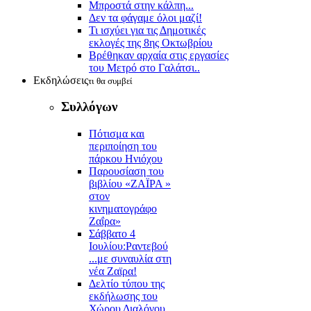
Μπροστά στην κάλπη...
Δεν τα φάγαμε όλοι μαζί!
Τι ισχύει για τις Δημοτικές
εκλογές της 8ης Οκτωβρίου
Βρέθηκαν αρχαία στις εργασίες
του Μετρό στο Γαλάτσι..
Εκδηλώσεις
τι θα συμβεί
Συλλόγων
Πότισμα και
περιποίηση του
πάρκου Ηνιόχου
Παρουσίαση του
βιβλίου «ΖΑΪΡΑ »
στον
κινηματογράφο
Ζαΐρα»
Σάββατο 4
Ιουλίου:Ραντεβού
...με συναυλία στη
νέα Ζαϊρα!
Δελτίο τύπου της
εκδήλωσης του
Χώρου Διαλόγου