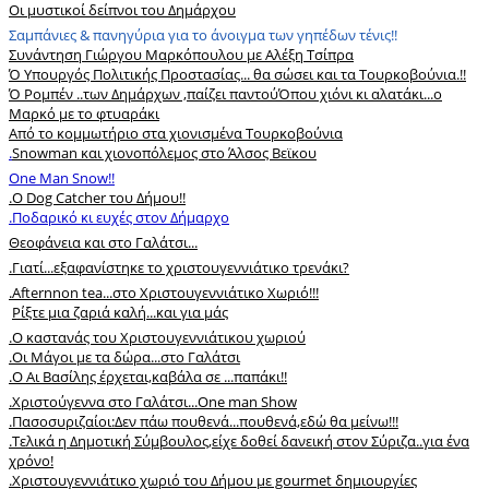
Οι μυστικοί δείπνοι του Δημάρχου
Σαμπάνιες & πανηγύρια για το άνοιγμα των γηπέδων τένις!!
Συνάντηση Γιώργου Μαρκόπουλου με Αλέξη Τσίπρα
Ό Υπουργός Πολιτικής Προστασίας... θα σώσει και τα Τουρκοβούνια.!!
Ό Ρομπέν ..των Δημάρχων ,παίζει παντού
Όπου χιόνι κι αλατάκι...ο
Μαρκό με το φτυαράκι
Από το κομμωτήριο στα χιονισμένα Τουρκοβούνια
.
Snowman και χιονοπόλεμος στο Άλσος Βεϊκου
One Man Snow!!
.
Ο Dog Catcher του Δήμου!!
.Ποδαρικό κι ευχές στον Δήμαρχο
Θεοφάνεια και στο Γαλάτσι...
.
Γιατί...εξαφανίστηκε το χριστουγεννιάτικο τρενάκι?
.
Afternnon tea...στο Χριστουγεννιάτικο Χωριό!!!
Ρίξτε μια ζαριά καλή...και για μάς
.
Ο καστανάς του Χριστουγεννιάτικου χωριού
.Οι Μάγοι με τα δώρα...στο Γαλάτσι
.
O Αι Βασίλης έρχεται,καβάλα σε ...παπάκι!!
.Xριστούγεννα στο Γαλάτσι...Οne man Show
.Πασοσυριζαίοι:Δεν πάω πουθενά...πουθενά,εδώ θα μείνω!!!
.Τελικά η Δημοτική Σύμβουλος,είχε δοθεί δανεική στον Σύριζα..για ένα
χρόνο!
.Χριστουγεννιάτικο χωριό του Δήμου με gourmet δημιουργίες