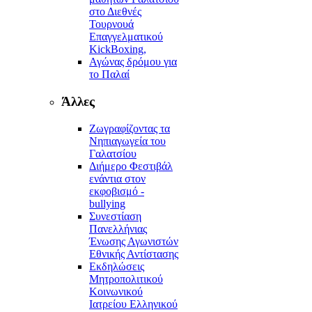
στο Διεθνές
Τουρνουά
Επαγγελματικού
KickBoxing,
Αγώνας δρόμου για
το Παλαί
Άλλες
Ζωγραφίζοντας τα
Νηπιαγωγεία του
Γαλατσίου
Διήμερο Φεστιβάλ
ενάντια στον
εκφοβισμό -
bullying
Συνεστίαση
Πανελλήνιας
Ένωσης Αγωνιστών
Εθνικής Αντίστασης
Εκδηλώσεις
Μητροπολιτικού
Κοινωνικού
Ιατρείου Ελληνικού