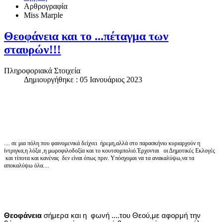
Αρθρογραφία
Miss Marple
Θεοφάνεια και το ...πέταγμα των
σταυρών!!!
Πληροφοριακά Στοιχεία
Δημιουργήθηκε : 05 Ιανουάριος 2023
.... σε μια πόλη που φαινομενικά δείχνει ήρεμη,αλλά στο παρασκήνιο κυριαρχούν η
ίντριγκα,η λόξα ,η μωροφιλοδοξία και το κουτσομπολιό.Έρχονται οι Δημοτικές Εκλογές
και τίποτα και κανένας δεν είναι όπως πριν. Υπόσχομαι να τα ανακαλύψω,να τα
αποκαλύψω όλα....
Θεοφάνεια
σήμερα και η φωνή ....του Θεού,με αφορμή την