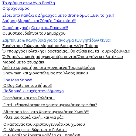
Το γράμμα στον Άγιο Βασίλη
Ο τροχονόμος
Ξέρει από παπάκι ο Δήμαρχος,με το drone όμως ...δεν το 'χει!!!
Δούρου,Μαρκό...και Σύριζα Γαλατσίου!!!
Ο από μηχανής Θεος και...Παναγιά!!!
Οι μυστικοί δείπνοι του Δημάρχου
Σαμπάνιες & πανηγύρια για το άνοιγμα των γηπέδων τένις!!
Συνάντηση Γιώργου Μαρκόπουλου με Αλέξη Τσίπρα
Ό Υπουργός Πολιτικής Προστασίας... θα σώσει και τα Τουρκοβούνια.!!
Ό Ρομπέν ..των Δημάρχων ,παίζει παντού
Όπου χιόνι κι αλατάκι...ο
Μαρκό με το φτυαράκι
Από το κομμωτήριο στα χιονισμένα Τουρκοβούνια
.
Snowman και χιονοπόλεμος στο Άλσος Βεϊκου
One Man Snow!!
.
Ο Dog Catcher του Δήμου!!
.Ποδαρικό κι ευχές στον Δήμαρχο
Θεοφάνεια και στο Γαλάτσι...
.
Γιατί...εξαφανίστηκε το χριστουγεννιάτικο τρενάκι?
.
Afternnon tea...στο Χριστουγεννιάτικο Χωριό!!!
Ρίξτε μια ζαριά καλή...και για μάς
.
Ο καστανάς του Χριστουγεννιάτικου χωριού
.Οι Μάγοι με τα δώρα...στο Γαλάτσι
.
O Αι Βασίλης έρχεται,καβάλα σε ...παπάκι!!