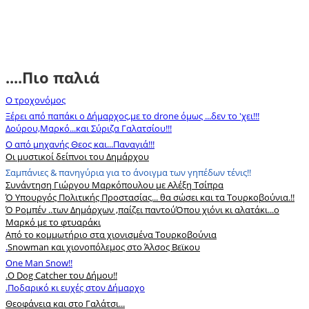
....Πιο παλιά
Ο τροχονόμος
Ξέρει από παπάκι ο Δήμαρχος,με το drone όμως ...δεν το 'χει!!!
Δούρου,Μαρκό...και Σύριζα Γαλατσίου!!!
Ο από μηχανής Θεος και...Παναγιά!!!
Οι μυστικοί δείπνοι του Δημάρχου
Σαμπάνιες & πανηγύρια για το άνοιγμα των γηπέδων τένις!!
Συνάντηση Γιώργου Μαρκόπουλου με Αλέξη Τσίπρα
Ό Υπουργός Πολιτικής Προστασίας... θα σώσει και τα Τουρκοβούνια.!!
Ό Ρομπέν ..των Δημάρχων ,παίζει παντού
Όπου χιόνι κι αλατάκι...ο
Μαρκό με το φτυαράκι
Από το κομμωτήριο στα χιονισμένα Τουρκοβούνια
.
Snowman και χιονοπόλεμος στο Άλσος Βεϊκου
One Man Snow!!
.
Ο Dog Catcher του Δήμου!!
.Ποδαρικό κι ευχές στον Δήμαρχο
Θεοφάνεια και στο Γαλάτσι...