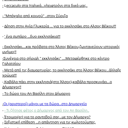
-
L
eccaculo στα Ιταλικά...γλειφτρόνι στα δικά μας..
- "Mπάχαλο από κοινού" ..στον Σύριζα
-
Δέηση στην Αγία Γλυκερία ... για το εκκλησάκι στο Αλσος Βέϊκου!!!
-
' ένα σμπάρο ...δυο εκκλησάκια!!!
- Εκκλησάκι....και πρόβατα στο Άλσος Βέϊκου,ζωντανεύουν ιστορικές
μνήμες!!
-Συνέχεια στο σήριαλ " εκκλησάκι" ....Μεταφέρθηκε στο κέντρο
Γαλατσίου
- Μετά από τις διαμαρτυρίες, τo εκκλησάκι στο Άλσος Βέϊκου...άλλαξε
χρώμα!!!
-
Καβάλα πάει στην εκκλησιά(στο Άλσος),καβάλα προσκυνάει...ο
Δήμαρχος!!
-
Το δώρο του Αη Βασίλη στον Δήμαρχο
-
Οι (αριστεροί) μάγοι με τα δώρα...στο Δημαρχείο
-
- Τι ζήτησε φέτος ο Δήμαρχος από τον Αη Βασίλη..
-
Έτοιμοι(ες) για το ραντεβού σας...με τον Δήμαρχο?
-
Σεξιστική επίθεση ...η απάντηση για τις κωλοτούμπες.