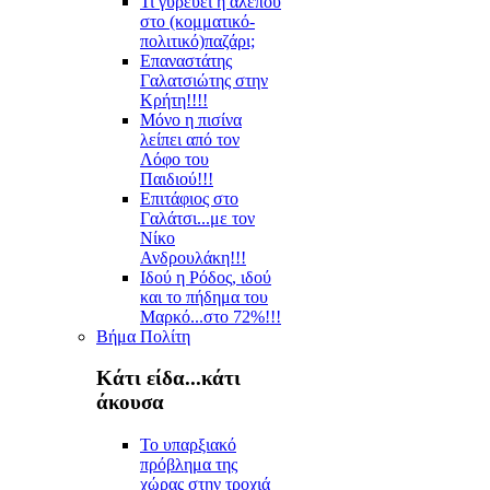
Τι γυρεύει η αλεπού
στο (κομματικό-
πολιτικό)παζάρι;
Επαναστάτης
Γαλατσιώτης στην
Κρήτη!!!!
Μόνο η πισίνα
λείπει από τον
Λόφο του
Παιδιού!!!
Επιτάφιος στο
Γαλάτσι...με τον
Νίκο
Ανδρουλάκη!!!
Ιδού η Ρόδος, ιδού
και το πήδημα του
Μαρκό...στο 72%!!!
Βήμα Πολίτη
Κάτι είδα...κάτι
άκουσα
Το υπαρξιακό
πρόβλημα της
χώρας στην τροχιά