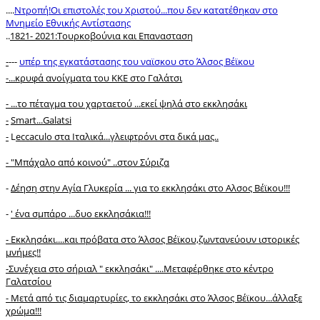
....
Ντροπή!Οι επιστολές του Χριστού...που δεν κατατέθηκαν στο
Μνημείο Εθνικής Αντίστασης
..
1821- 2021:Toυρκοβούνια και Επανασταση
-
---
υπέρ της εγκατάστασης του ναϊσκου στο Άλσος Βέϊκου
-...κρυφά ανοίγματα του ΚΚΕ στο Γαλάτσι
- ...το πέταγμα του χαρταετού ...εκεί ψηλά στο εκκλησάκι
-
Smart...Galatsi
-
L
eccaculo στα Ιταλικά...γλειφτρόνι στα δικά μας..
- "Mπάχαλο από κοινού" ..στον Σύριζα
-
Δέηση στην Αγία Γλυκερία ... για το εκκλησάκι στο Αλσος Βέϊκου!!!
-
' ένα σμπάρο ...δυο εκκλησάκια!!!
- Εκκλησάκι....και πρόβατα στο Άλσος Βέϊκου,ζωντανεύουν ιστορικές
μνήμες!!
-Συνέχεια στο σήριαλ " εκκλησάκι" ....Μεταφέρθηκε στο κέντρο
Γαλατσίου
- Μετά από τις διαμαρτυρίες, τo εκκλησάκι στο Άλσος Βέϊκου...άλλαξε
χρώμα!!!