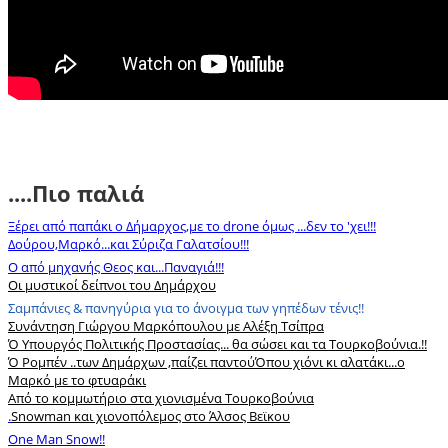
....Πιο παλιά
Ξέρει από παπάκι ο Δήμαρχος,με το drone όμως ...δεν το 'χει!!!
Δούρου,Μαρκό...και Σύριζα Γαλατσίου!!!
Ο από μηχανής Θεος και...Παναγιά!!!
Οι μυστικοί δείπνοι του Δημάρχου
Σαμπάνιες & πανηγύρια για το άνοιγμα των γηπέδων τένις!!
Συνάντηση Γιώργου Μαρκόπουλου με Αλέξη Τσίπρα
Ό Υπουργός Πολιτικής Προστασίας... θα σώσει και τα Τουρκοβούνια.!!
Ό Ρομπέν ..των Δημάρχων ,παίζει παντού
Όπου χιόνι κι αλατάκι...ο
Μαρκό με το φτυαράκι
Από το κομμωτήριο στα χιονισμένα Τουρκοβούνια
.
Snowman και χιονοπόλεμος στο Άλσος Βεϊκου
One Man Snow!!