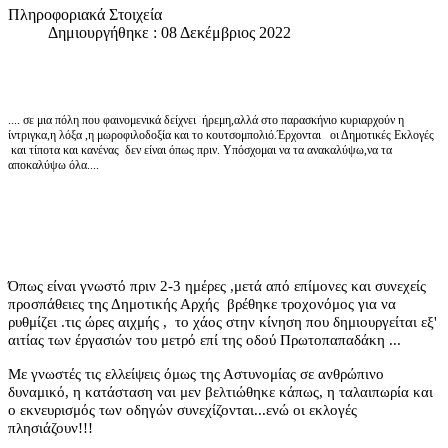
Πληροφοριακά Στοιχεία
Δημιουργήθηκε : 08 Δεκέμβριος 2022
.... σε μια πόλη που φαινομενικά δείχνει ήρεμη,αλλά στο παρασκήνιο κυριαρχούν η
ίντριγκα,η λόξα ,η μωροφιλοδοξία και το κουτσομπολιό.Έρχονται οι Δημοτικές Εκλογές
και τίποτα και κανένας δεν είναι όπως πριν. Υπόσχομαι να τα ανακαλύψω,να τα
αποκαλύψω όλα....
Όπως είναι γνωστό πριν 2-3 ημέρες ,μετά
από επίμονες και συνεχείς
προσπάθειες της Δημοτικής Αρχής βρέθηκε τροχονόμος για να
ρυθμίζει .τις ώρες αιχμής , το χάος στην κίνηση που δημιουργείται εξ'
αιτίας των έργασιών του μετρό επί της οδού Πρωτοπαπαδάκη ...
Με γνωστές τις ελλείψεις όμως της Αστυνομίας σε ανθρώπινο
δυναμικό, η κατάσταση ναι μεν βελτιώθηκε κάπως, η ταλαιπωρία και
ο εκνευρισμός των οδηγών συνεχίζονται...ενώ οι εκλογές
πλησιάζουν!!!