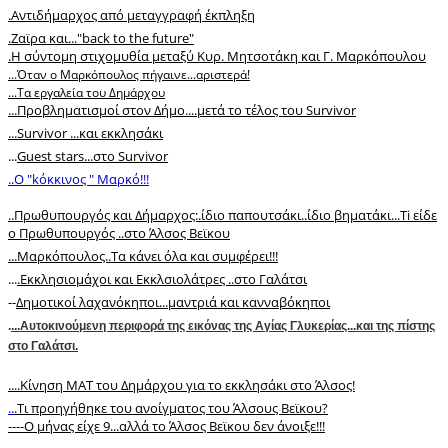
.Αντιδήμαρχος από μεταγγραφή έκπληξη
.Zαϊρα και..."back to the future"
.Η σύντομη στιχομυθία μεταξύ Κυρ. Μητσοτάκη και Γ. Μαρκόπουλου
.
..Όταν ο Μαρκόπουλος πήγαινε...αριστερά!
...Τα εργαλεία του Δημάρχου
...Προβληματισμοί στον Δήμο....μετά το τέλος του Survivor
...Survivor ...και εκκλησάκι
...
Guest stars...στο Survivor
..O "kόκκινος " Μαρκό!!!
.
.Πρωθυπουργός και Δήμαρχος:.ίδιο παπουτσάκι..ίδιο βηματάκι...Ti είδε
ο Πρωθυπουργός ..στο Άλσος Βεϊκου
...Μαρκόπουλος..Τα κάνει όλα και συμφέρει!!!
...
.Εκκλησιομάχοι και Εκκλσιολάτρες ..στο Γαλάτσι
--
Δημοτικοί λαχανόκηποι...μαντριά και κανναβόκηποι
.
...Αυτοκινούμενη περιφορά της εικόνας της Αγίας Γλυκερίας...και της πίστης
στο Γαλάτσι.
.
...Κίνηση ΜΑΤ του Δημάρχου για το εκκλησάκι στο Άλσος!
..
.Τι προηγήθηκε του ανοίγματος του Άλσους Βεϊκου?
----
Ο μήνας είχε 9...αλλά το Άλσος Βεϊκου δεν άνοιξε!!!