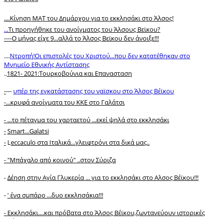
.
...Κίνηση ΜΑΤ του Δημάρχου για το εκκλησάκι στο Άλσος!
..
.Τι προηγήθηκε του ανοίγματος του Άλσους Βεϊκου?
----
Ο μήνας είχε 9...αλλά το Άλσος Βεϊκου δεν άνοιξε!!!
....
Ντροπή!Οι επιστολές του Χριστού...που δεν κατατέθηκαν στο
Μνημείο Εθνικής Αντίστασης
..
1821- 2021:Toυρκοβούνια και Επανασταση
-
---
υπέρ της εγκατάστασης του ναϊσκου στο Άλσος Βέϊκου
-...κρυφά ανοίγματα του ΚΚΕ στο Γαλάτσι
- ...το πέταγμα του χαρταετού ...εκεί ψηλά στο εκκλησάκι
-
Smart...Galatsi
-
L
eccaculo στα Ιταλικά...γλειφτρόνι στα δικά μας..
- "Mπάχαλο από κοινού" ..στον Σύριζα
-
Δέηση στην Αγία Γλυκερία ... για το εκκλησάκι στο Αλσος Βέϊκου!!!
-
' ένα σμπάρο ...δυο εκκλησάκια!!!
- Εκκλησάκι....και πρόβατα στο Άλσος Βέϊκου,ζωντανεύουν ιστορικές