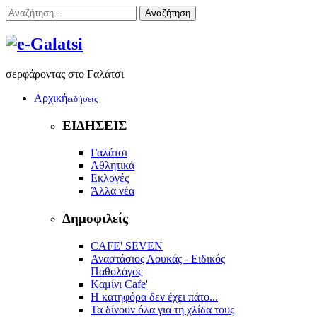
Αναζήτηση
σερφάροντας στο Γαλάτσι
Αρχική
ειδήσεις
ΕΙΔΗΣΕΙΣ
Γαλάτσι
Αθλητικά
Εκλογές
Άλλα νέα
Δημοφιλείς
CAFE' SEVEN
Αναστάσιος Λουκάς - Ειδικός
Παθολόγος
Kαμίνι Cafe'
Η κατηφόρα δεν έχει πάτο...
Τα δίνουν όλα για τη χλίδα τους