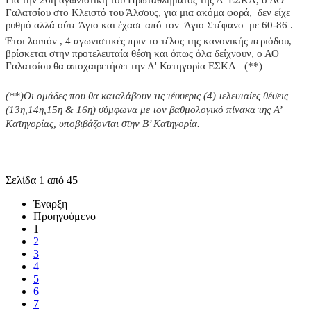
Γαλατσίου στο Κλειστό του Άλσους, για μια ακόμα φορά, δεν είχε
ρυθμό αλλά ούτε Άγιο και έχασε από τον Άγιο Στέφανο με 60-86 .
Έτσι λοιπόν , 4 αγωνιστικές πριν το τέλος της κανονικής περιόδου,
βρίσκεται στην προτελευταία θέση και όπως όλα δείχνουν, ο ΑΟ
Γαλατσίου θα αποχαιρετήσει την Α' Κατηγορία ΕΣΚΑ (**)
(**)Οι ομάδες που θα καταλάβουν τις τέσσερις (4) τελευταίες θέσεις
(13η,14η,15η & 16η) σύμφωνα με τον βαθμολογικό πίνακα της Α’
Κατηγορίας, υποβιβάζονται στην Β’ Κατηγορία.
Σελίδα 1 από 45
Έναρξη
Προηγούμενο
1
2
3
4
5
6
7