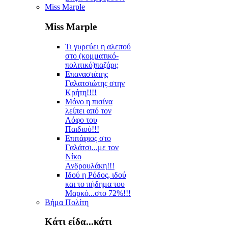
Miss Marple
Miss Marple
Τι γυρεύει η αλεπού
στο (κομματικό-
πολιτικό)παζάρι;
Επαναστάτης
Γαλατσιώτης στην
Κρήτη!!!!
Μόνο η πισίνα
λείπει από τον
Λόφο του
Παιδιού!!!
Επιτάφιος στο
Γαλάτσι...με τον
Νίκο
Ανδρουλάκη!!!
Ιδού η Ρόδος, ιδού
και το πήδημα του
Μαρκό...στο 72%!!!
Βήμα Πολίτη
Κάτι είδα...κάτι