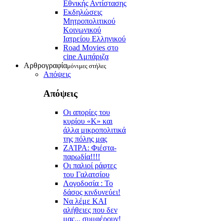
Εθνικής Αντίστασης
Εκδηλώσεις
Μητροπολιτικού
Κοινωνικού
Ιατρείου Ελληνικού
Road Movies στο
cine Aμπάριζα
Αρθρογραφία
μόνιμες στήλες
Απόψεις
Απόψεις
Οι απορίες του
κυρίου «Κ» και
άλλα μικροπολιτικά
της πόλης μας
ZAΊΡΑ: Φιέστα-
παρωδία!!!!
Οι παλιοί ράφτες
του Γαλατσίου
Λογοδοσία : Το
δάσος κινδυνεύει!
Να λέμε ΚΑΙ
αλήθειες που δεν
μας... συμφέρουν!