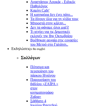
Αναστάσιος Λουκάς - Ειδικός
Παθολόγος
Kαμίνι Cafe'
Η κατηφόρα δεν έχει πάτο...
Τα δίνουν όλα για τη χλίδα τους
Μπροστά στην κάλπη...
Δεν τα φάγαμε όλοι μαζί!
Τι ισχύει για τις Δημοτικές
εκλογές της 8ης Οκτωβρίου
Βρέθηκαν αρχαία στις εργασίες
του Μετρό στο Γαλάτσι..
Εκδηλώσεις
τι θα συμβεί
Συλλόγων
Πότισμα και
περιποίηση του
πάρκου Ηνιόχου
Παρουσίαση του
βιβλίου «ΖΑΪΡΑ »
στον
κινηματογράφο
Ζαΐρα»
Σάββατο 4
Ιουλίου:Ραντεβού