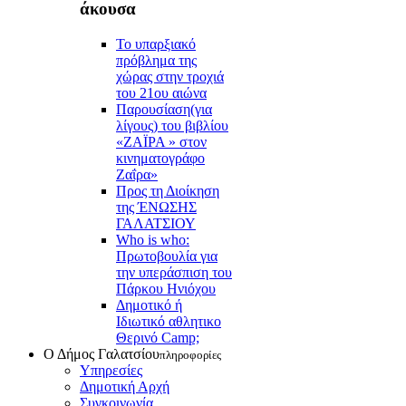
άκουσα
Το υπαρξιακό
πρόβλημα της
χώρας στην τροχιά
του 21ου αιώνα
Παρουσίαση(για
λίγους) του βιβλίου
«ΖΑΪΡΑ » στον
κινηματογράφο
Ζαΐρα»
Προς τη Διοίκηση
της ΈΝΩΣΗΣ
ΓΑΛΑΤΣΙΟΥ
Who is who:
Πρωτοβουλία για
την υπεράσπιση του
Πάρκου Ηνιόχου
Δημοτικό ή
Ιδιωτικό αθλητικο
Θερινό Camp;
Ο Δήμος Γαλατσίου
πληροφορίες
Υπηρεσίες
Δημοτική Αρχή
Συγκοινωνία