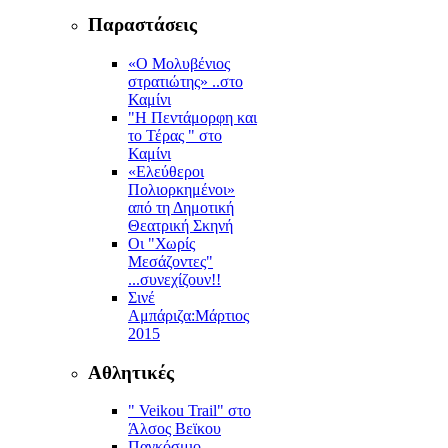
Παραστάσεις
«Ο Μολυβένιος
στρατιώτης» ..στο
Καμίνι
"Η Πεντάμορφη και
το Τέρας " στο
Καμίνι
«Ελεύθεροι
Πολιορκημένοι»
από τη Δημοτική
Θεατρική Σκηνή
Οι "Χωρίς
Μεσάζοντες"
...συνεχίζουν!!
Σινέ
Αμπάριζα:Mάρτιος
2015
Αθλητικές
" Veikou Trail" στο
Άλσος Βεϊκου
Παγκόσμιο