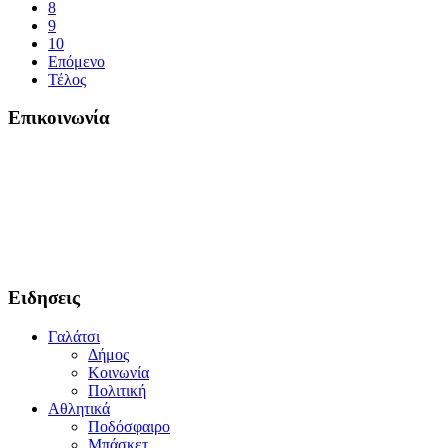
8
9
10
Επόμενο
Τέλος
Επικοινωνία
Ειδησεις
Γαλάτσι
Δήμος
Κοινωνία
Πολιτική
Αθλητικά
Ποδόσφαιρο
Μπάσκετ