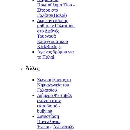
Πρωτάθλημα Ζίου -
Ζίτσου στο
Γαλάτσι(Παλαί)
Δωρεάν είσοδος
μαθητών Γαλατσίου
στο Διεθνές
Τουρνουά
Επαγγελματικού
KickBoxing,
Αγώνας δρόμου για
το Παλαί
Άλλες
Ζωγραφίζοντας τα
Νηπιαγωγεία του
Γαλατσίου
Διήμερο Φεστιβάλ
ενάντια στον
εκφοβισμό -
bullying
Συνεστίαση
Πανελλήνιας
Ένωσης Αγωνιστών