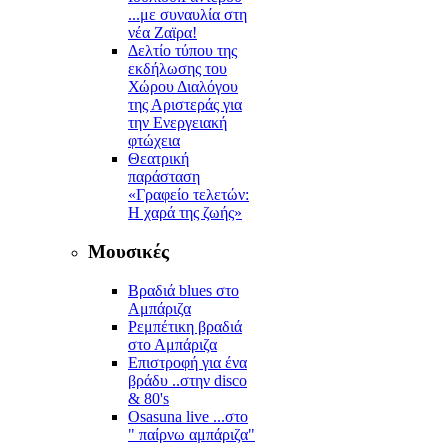
...με συναυλία στη
νέα Ζαϊρα!
Δελτίο τύπου της
εκδήλωσης του
Χώρου Διαλόγου
της Αριστεράς για
την Ενεργειακή
φτώχεια
Θεατρική
παράσταση
«Γραφείο τελετών:
Η χαρά της ζωής»
Μουσικές
Βραδιά blues στο
Αμπάριζα
Ρεμπέτικη βραδιά
στο Αμπάριζα
Επιστροφή για ένα
βράδυ ..στην disco
& 80's
Osasuna live ...στο
" παίρνω αμπάριζα"