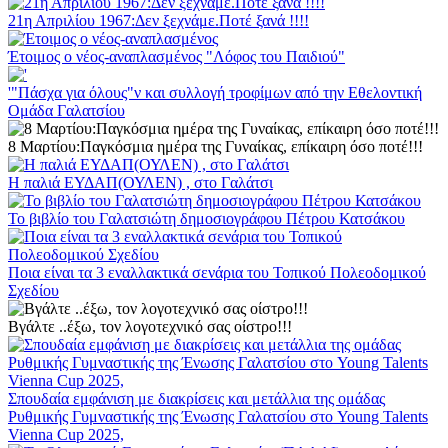
21η Απριλίου 1967:Δεν ξεχνάμε.Ποτέ ξανά !!!!
Έτοιμος ο νέος-αναπλασμένος "Λόφος του Παιδιού"
'"Πάσχα για όλους"ν και συλλογή τροφίμων από την Εθελοντική
Ομάδα Γαλατσίου
8 Μαρτίου:Παγκόσμια ημέρα της Γυναίκας, επίκαιρη όσο ποτέ!!!
Η παλιά ΕΥΔΑΠ(ΟΥΛΕΝ) , στο Γαλάτσι
Το βιβλίο του Γαλατσιώτη δημοσιογράφου Πέτρου Κατσάκου
Ποια είναι τα 3 εναλλακτικά σενάρια του Τοπικού Πολεοδομικού
Σχεδίου
Βγάλτε ..έξω, τον λογοτεχνικό σας οίστρο!!!
Σπουδαία εμφάνιση με διακρίσεις και μετάλλια της ομάδας
Ρυθμικής Γυμναστικής της Ένωσης Γαλατσίου στο Young Talents
Vienna Cup 2025,