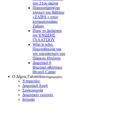
του 21ου αιώνα
Παρουσίαση(για
λίγους) του βιβλίου
«ΖΑΪΡΑ » στον
κινηματογράφο
Ζαΐρα»
Προς τη Διοίκηση
της ΈΝΩΣΗΣ
ΓΑΛΑΤΣΙΟΥ
Who is who:
Πρωτοβουλία για
την υπεράσπιση του
Πάρκου Ηνιόχου
Δημοτικό ή
Ιδιωτικό αθλητικο
Θερινό Camp;
Ο Δήμος Γαλατσίου
πληροφορίες
Υπηρεσίες
Δημοτική Αρχή
Συγκοινωνία
Δημοτικές εκλογές
Ιστορία