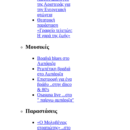
της Αριστεράς για
την Ενεργειακή
φτώχεια
Θεατρική
παράσταση
«Γραφείο τελετών:
Η χαρά της ζωής»
Μουσικές
Βραδιά blues στο
Αμπάριζα
Ρεμπέτικη βραδιά
στο Αμπάριζα
Επιστροφή για ένα
βράδυ ..στην disco
& 80's
Osasuna live ...στο
" παίρνω αμπάριζα"
Παραστάσεις
«Ο Μολυβένιος
στρατιώτης» ..στο