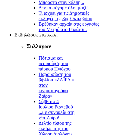
Μπροστά στην κάλπη...
Δεν τα φάγαμε όλοι μαζί!
Τι ισχύει για τις Δημοτικές
εκλογές της 8ης Οκτωβρίου
Βρέθηκαν αρχαία στις εργασίες
του Μετρό στο Γαλάτσι..
Εκδηλώσεις
τι θα συμβεί
Συλλόγων
Πότισμα και
περιποίηση του
πάρκου Ηνιόχου
Παρουσίαση του
βιβλίου «ΖΑΪΡΑ »
στον
κινηματογράφο
Ζαΐρα»
Σάββατο 4
Ιουλίου:Ραντεβού
...με συναυλία στη
νέα Ζαϊρα!
Δελτίο τύπου της
εκδήλωσης του
Χώρου Διαλόγου