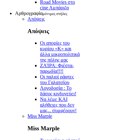
Road Movies στο
cine Aμπάριζα
Αρθρογραφία
μόνιμες στήλες
Απόψεις
Απόψεις
Οι απορίες του
κυρίου «Κ» και
άλλα μικροπολιτικά
της πόλης μας
ZAΊΡΑ: Φιέστα-
παρωδία!!!!
Οι παλιοί ράφτες
του Γαλατσίου
Λογοδοσία : Το
δάσος κινδυνεύει!
Να λέμε ΚΑΙ
αλήθειες που δεν
μας... συμφέρουν!
Miss Marple
Miss Marple