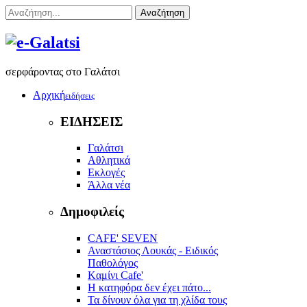
Αναζήτηση
σερφάροντας στο Γαλάτσι
Αρχική
ειδήσεις
ΕΙΔΗΣΕΙΣ
Γαλάτσι
Αθλητικά
Εκλογές
Άλλα νέα
Δημοφιλείς
CAFE' SEVEN
Αναστάσιος Λουκάς - Ειδικός
Παθολόγος
Kαμίνι Cafe'
Η κατηφόρα δεν έχει πάτο...
Τα δίνουν όλα για τη χλίδα τους