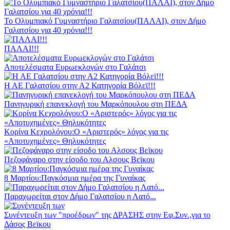
Το Ολυμπιακό Γυμναστήριο Γαλατσίου(ΠΑΛΑΙ), στον Δήμο
Γαλατσίου για 40 χρόνια!!!
ΠΑΛΑΙ!!!
Αποτελέσματα Ευρωεκλογών στο Γαλάτσι
Η ΑΕ Γαλατσίου στην Α2 Κατηγορία Βόλεϊ!!!
Πανηγυρική επανεκλογή του Μαρκόπουλου στη ΠΕΔΑ
Κορίνα Κεχρολόγου:Ο «Αριστερός» λόγος για τις
«Αποτυχημένες» Θηλυκότητες
Πεζοφάναρο στην είσοδο του Αλσους Βεϊκου
8 Μαρτίου:Παγκόσμια ημέρα της Γυναίκας
Παραχωρείται στον Δήμο Γαλατσίου η Λατό...
Συνέντευξη των "προέδρων" της ΔΡΑΣΗΣ στην Εφ.Συν.,για το
Δάσος Βεϊκου