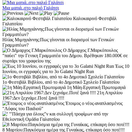
Μια ματιά..στο παλιό Γαλάτσι
Καλοκαιρινό Φεστιβάλ
Γαλατσίου
Ηλίας Μιμηγιάννης:Πως γίνονται οι διορισμοί των Γενικών
Γραμματέων?
Ο Δήμαρχος Γ.Μαρκόπουλος
"παύει" την Γενικη Γραμματέα του Δήμου. Βρέθηκαν 180.000€ σε
συρτάρι του γραφείου της
Έως 10
Ιουνίου, οι εγγραφές για το 3ο Galatsi Night Run
1o Φεστιβάλ Βιβλίου, από το 4ο Δημοτικό Σχολείο Γαλατσίου
1η Μάη-Εργατική Πρωτομαγιά
21η Απριλίου
1967:Δεν ξεχνάμε.Ποτέ ξανά !!!!
Έτοιμος ο νέος-αναπλασμένος
"Λόφος του Παιδιού"
'"Πάσχα για όλους"ν και συλλογή τροφίμων από την
Εθελοντική Ομάδα Γαλατσίου
8 Μαρτίου:Παγκόσμια ημέρα της Γυναίκας, επίκαιρη όσο ποτέ!!!