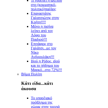
Τι γυρεύει η αλεπού
στο (κομματικό-
πολιτικό)παζάρι;
Επαναστάτης
Γαλατσιώτης στην
Κρήτη!!!!
Μόνο η πισίνα
λείπει από τον
Λόφο του
Παιδιού!!!
Επιτάφιος στο
Γαλάτσι...με τον
Νίκο
Ανδρουλάκη!!!
Ιδού η Ρόδος, ιδού
και το πήδημα του
Μαρκό...στο 72%!!!
Βήμα Πολίτη
Κάτι είδα...κάτι
άκουσα
Το υπαρξιακό
πρόβλημα της
χώρας στην τροχιά