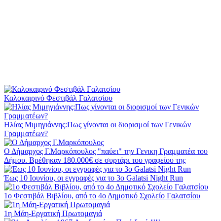
Καλοκαιρινό Φεστιβάλ Γαλατσίου
Ηλίας Μιμηγιάννης:Πως γίνονται οι διορισμοί των Γενικών
Γραμματέων?
Ο Δήμαρχος Γ.Μαρκόπουλος "παύει" την Γενικη Γραμματέα του
Δήμου. Βρέθηκαν 180.000€ σε συρτάρι του γραφείου της
Έως 10 Ιουνίου, οι εγγραφές για το 3ο Galatsi Night Run
1o Φεστιβάλ Βιβλίου, από το 4ο Δημοτικό Σχολείο Γαλατσίου
1η Μάη-Εργατική Πρωτομαγιά