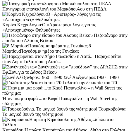
Πανηγυρική επανεκλογή του Μαρκόπουλου στη ΠΕΔΑ
Κορίνα Κεχρολόγου:Ο «Αριστερός» λόγος για τις
«Αποτυχημένες» Θηλυκότητες
Πεζοφάναρο στην
είσοδο του Αλσους Βεϊκου
8
Μαρτίου:Παγκόσμια ημέρα της Γυναίκας
Παραχωρείται
στον Δήμο Γαλατσίου η Λατό...
Συνέντευξη των "προέδρων" της ΔΡΑΣΗΣ στην
Εφ.Συν.,για το Δάσος Βεϊκου
Σινέ Αλέξανδροs:1960 - 1990
Γαλάτσι την δεκαετία του '70
Ήταν μια μια φορά ...το Καφέ Παπαγαλίνο – η Wall Street της
πόλης μας
Τουρκοβούνια.
Το μαγικό βουνό της νιότης μου!
Κυπριάδου:H πρώτη Κηπούπολη της Αθήνας...δίπλα στο Γαλάτσι