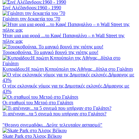
Σινέ Αλέξανδροs:1960 - 1990
Γαλάτσι την δεκαετία του '70
Ήταν μια μια φορά ...το Καφέ Παπαγαλίνο – η Wall Street της
πόλης μας
Τουρκοβούνια. Το μαγικό βουνό της νιότης μου!
Κυπριάδου:H πρώτη Κηπούπολη της Αθήνας...δίπλα στο Γαλάτσι
Ο νέος εκλογικός νόμος για τις Δημοτικές εκλογές.Δήμαρχος με
43%
Οι σταθμοί του Μετρό στο Γαλάτσι
Τι απέγιναν...τα 5 σινεμά που υπήρχαν στο Γαλάτσι?
"Θερινο σινεμαδάκι...Δεύτε τελευταίον ασπασμό"
Skate Park στο Άλσος Βέίκου