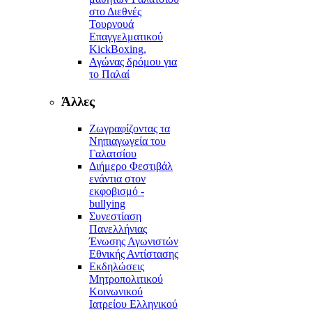
στο Διεθνές
Τουρνουά
Επαγγελματικού
KickBoxing,
Αγώνας δρόμου για
το Παλαί
Άλλες
Ζωγραφίζοντας τα
Νηπιαγωγεία του
Γαλατσίου
Διήμερο Φεστιβάλ
ενάντια στον
εκφοβισμό -
bullying
Συνεστίαση
Πανελλήνιας
Ένωσης Αγωνιστών
Εθνικής Αντίστασης
Εκδηλώσεις
Μητροπολιτικού
Κοινωνικού
Ιατρείου Ελληνικού