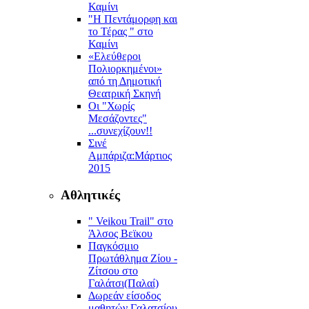
Καμίνι
"Η Πεντάμορφη και
το Τέρας " στο
Καμίνι
«Ελεύθεροι
Πολιορκημένοι»
από τη Δημοτική
Θεατρική Σκηνή
Οι "Χωρίς
Μεσάζοντες"
...συνεχίζουν!!
Σινέ
Αμπάριζα:Mάρτιος
2015
Αθλητικές
" Veikou Trail" στο
Άλσος Βεϊκου
Παγκόσμιο
Πρωτάθλημα Ζίου -
Ζίτσου στο
Γαλάτσι(Παλαί)
Δωρεάν είσοδος
μαθητών Γαλατσίου