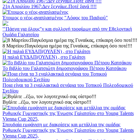
21η Απριλίου 1967:Δεν ξεχνάμε.Ποτέ ξανά !!!!
Έτοιμος ο νέος-αναπλασμένος "Λόφος του Παιδιού"
'"Πάσχα για όλους"ν και συλλογή τροφίμων από την Εθελοντική
Ομάδα Γαλατσίου
8 Μαρτίου:Παγκόσμια ημέρα της Γυναίκας, επίκαιρη όσο ποτέ!!!
Η παλιά ΕΥΔΑΠ(ΟΥΛΕΝ) , στο Γαλάτσι
Το βιβλίο του Γαλατσιώτη δημοσιογράφου Πέτρου Κατσάκου
Ποια είναι τα 3 εναλλακτικά σενάρια του Τοπικού Πολεοδομικού
Σχεδίου
Βγάλτε ..έξω, τον λογοτεχνικό σας οίστρο!!!
Σπουδαία εμφάνιση με διακρίσεις και μετάλλια της ομάδας
Ρυθμικής Γυμναστικής της Ένωσης Γαλατσίου στο Young Talents
Vienna Cup 2025,