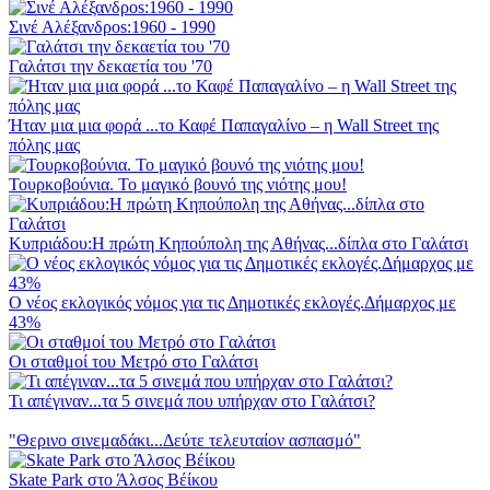
Σινέ Αλέξανδροs:1960 - 1990
Γαλάτσι την δεκαετία του '70
Ήταν μια μια φορά ...το Καφέ Παπαγαλίνο – η Wall Street της
πόλης μας
Τουρκοβούνια. Το μαγικό βουνό της νιότης μου!
Κυπριάδου:H πρώτη Κηπούπολη της Αθήνας...δίπλα στο Γαλάτσι
Ο νέος εκλογικός νόμος για τις Δημοτικές εκλογές.Δήμαρχος με
43%
Οι σταθμοί του Μετρό στο Γαλάτσι
Τι απέγιναν...τα 5 σινεμά που υπήρχαν στο Γαλάτσι?
"Θερινο σινεμαδάκι...Δεύτε τελευταίον ασπασμό"
Skate Park στο Άλσος Βέίκου