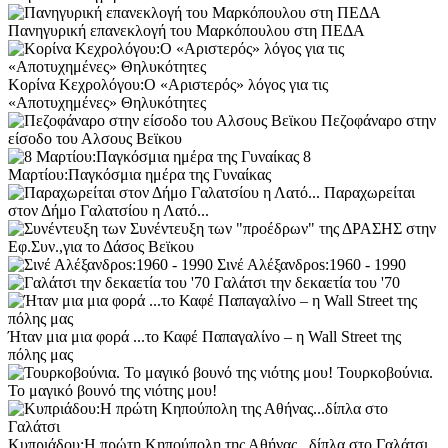
Πανηγυρική επανεκλογή του Μαρκόπουλου στη ΠΕΔΑ
Κορίνα Κεχρολόγου:Ο «Αριστερός» λόγος για τις
«Αποτυχημένες» Θηλυκότητες
Πεζοφάναρο στην
είσοδο του Αλσους Βεϊκου
8
Μαρτίου:Παγκόσμια ημέρα της Γυναίκας
Παραχωρείται
στον Δήμο Γαλατσίου η Λατό...
Συνέντευξη των "προέδρων" της ΔΡΑΣΗΣ στην
Εφ.Συν.,για το Δάσος Βεϊκου
Σινέ Αλέξανδροs:1960 - 1990
Γαλάτσι την δεκαετία του '70
Ήταν μια μια φορά ...το Καφέ Παπαγαλίνο – η Wall Street της
πόλης μας
Τουρκοβούνια.
Το μαγικό βουνό της νιότης μου!
Κυπριάδου:H πρώτη Κηπούπολη της Αθήνας...δίπλα στο Γαλάτσι