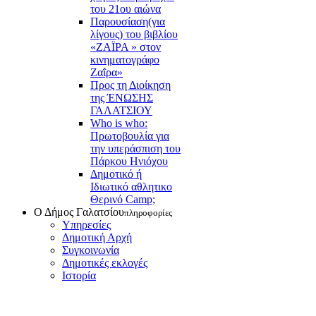
του 21ου αιώνα
Παρουσίαση(για
λίγους) του βιβλίου
«ΖΑΪΡΑ » στον
κινηματογράφο
Ζαΐρα»
Προς τη Διοίκηση
της ΈΝΩΣΗΣ
ΓΑΛΑΤΣΙΟΥ
Who is who:
Πρωτοβουλία για
την υπεράσπιση του
Πάρκου Ηνιόχου
Δημοτικό ή
Ιδιωτικό αθλητικο
Θερινό Camp;
Ο Δήμος Γαλατσίου
πληροφορίες
Υπηρεσίες
Δημοτική Αρχή
Συγκοινωνία
Δημοτικές εκλογές
Ιστορία