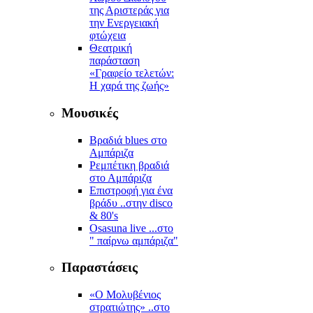
της Αριστεράς για
την Ενεργειακή
φτώχεια
Θεατρική
παράσταση
«Γραφείο τελετών:
Η χαρά της ζωής»
Μουσικές
Βραδιά blues στο
Αμπάριζα
Ρεμπέτικη βραδιά
στο Αμπάριζα
Επιστροφή για ένα
βράδυ ..στην disco
& 80's
Osasuna live ...στο
" παίρνω αμπάριζα"
Παραστάσεις
«Ο Μολυβένιος
στρατιώτης» ..στο