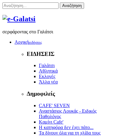
Αναζήτηση
σερφάροντας στο Γαλάτσι
Αρχική
ειδήσεις
ΕΙΔΗΣΕΙΣ
Γαλάτσι
Αθλητικά
Εκλογές
Άλλα νέα
Δημοφιλείς
CAFE' SEVEN
Αναστάσιος Λουκάς - Ειδικός
Παθολόγος
Kαμίνι Cafe'
Η κατηφόρα δεν έχει πάτο...
Τα δίνουν όλα για τη χλίδα τους