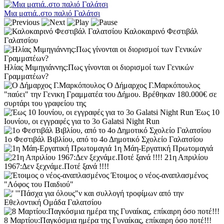
Μια ματιά..στο παλιό Γαλάτσι
Καλοκαιρινό Φεστιβάλ
Γαλατσίου
Ηλίας Μιμηγιάννης:Πως γίνονται οι διορισμοί των Γενικών
Γραμματέων?
Ο Δήμαρχος Γ.Μαρκόπουλος
"παύει" την Γενικη Γραμματέα του Δήμου. Βρέθηκαν 180.000€ σε
συρτάρι του γραφείου της
Έως 10
Ιουνίου, οι εγγραφές για το 3ο Galatsi Night Run
1o Φεστιβάλ Βιβλίου, από το 4ο Δημοτικό Σχολείο Γαλατσίου
1η Μάη-Εργατική Πρωτομαγιά
21η Απριλίου
1967:Δεν ξεχνάμε.Ποτέ ξανά !!!!
Έτοιμος ο νέος-αναπλασμένος
"Λόφος του Παιδιού"
'"Πάσχα για όλους"ν και συλλογή τροφίμων από την
Εθελοντική Ομάδα Γαλατσίου
8 Μαρτίου:Παγκόσμια ημέρα της Γυναίκας, επίκαιρη όσο ποτέ!!!