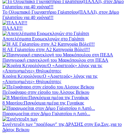
Το Ολυμπιακό Γυμναστήριο Γαλατσίου(ΠΑΛΑΙ), στον Δήμο
Γαλατσίου για 40 χρόνια!!!
ΠΑΛΑΙ!!!
Αποτελέσματα Ευρωεκλογών στο Γαλάτσι
Η ΑΕ Γαλατσίου στην Α2 Κατηγορία Βόλεϊ!!!
Πανηγυρική επανεκλογή του Μαρκόπουλου στη ΠΕΔΑ
Κορίνα Κεχρολόγου:Ο «Αριστερός» λόγος για τις
«Αποτυχημένες» Θηλυκότητες
Πεζοφάναρο στην είσοδο του Αλσους Βεϊκου
8 Μαρτίου:Παγκόσμια ημέρα της Γυναίκας
Παραχωρείται στον Δήμο Γαλατσίου η Λατό...
Συνέντευξη των "προέδρων" της ΔΡΑΣΗΣ στην Εφ.Συν.,για το
Δάσος Βεϊκου