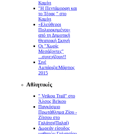
Καμίνι
"Η Πεντάμορφη και
το Τέρας " στο
Καμίνι
«Ελεύθεροι
Πολιορκημένοι»
από τη Δημοτική
Θεατρική Σκηνή
Οι "Χωρίς
Μεσάζοντες"
...συνεχίζουν!!
Σινέ
Αμπάριζα:Mάρτιος
2015
Αθλητικές
" Veikou Trail" στο
Άλσος Βεϊκου
Παγκόσμιο
Πρωτάθλημα Ζίου -
Ζίτσου στο
Γαλάτσι(Παλαί)
Δωρεάν είσοδος
μαθητών Γαλατσίου