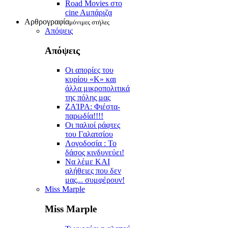
Road Movies στο
cine Aμπάριζα
Αρθρογραφία
μόνιμες στήλες
Απόψεις
Απόψεις
Οι απορίες του
κυρίου «Κ» και
άλλα μικροπολιτικά
της πόλης μας
ZAΊΡΑ: Φιέστα-
παρωδία!!!!
Οι παλιοί ράφτες
του Γαλατσίου
Λογοδοσία : Το
δάσος κινδυνεύει!
Να λέμε ΚΑΙ
αλήθειες που δεν
μας... συμφέρουν!
Miss Marple
Miss Marple