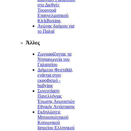
στο Διεθνές
Τουρνουά
Επαγγελματικού
KickBoxing,
Αγώνας δρόμου για
το Παλαί
Άλλες
Ζωγραφίζοντας τα
Νηπιαγωγεία του
Γαλατσίου
Διήμερο Φεστιβάλ
ενάντια στον
εκφοβισμό -
bullying
Συνεστίαση
Πανελλήνιας
Ένωσης Αγωνιστών
Εθνικής Αντίστασης
Εκδηλώσεις
Μητροπολιτικού
Κοινωνικού
Ιατρείου Ελληνικού