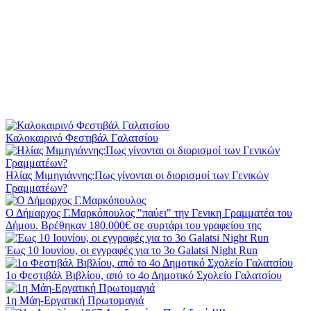
Καλοκαιρινό Φεστιβάλ Γαλατσίου
Ηλίας Μιμηγιάννης:Πως γίνονται οι διορισμοί των Γενικών
Γραμματέων?
Ο Δήμαρχος Γ.Μαρκόπουλος "παύει" την Γενικη Γραμματέα του
Δήμου. Βρέθηκαν 180.000€ σε συρτάρι του γραφείου της
Έως 10 Ιουνίου, οι εγγραφές για το 3ο Galatsi Night Run
1o Φεστιβάλ Βιβλίου, από το 4ο Δημοτικό Σχολείο Γαλατσίου
1η Μάη-Εργατική Πρωτομαγιά