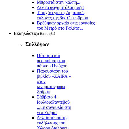
Μπροστά στην κάλπη...
Δεν τα φάγαμε όλοι μαζί!
Τι ισχύει για τις Δημοτικές
εκλογές της 8ης Οκτωβρίου
Βρέθηκαν αρχαία στις εργασίες
του Μετρό στο Γαλάτσι..
Εκδηλώσεις
τι θα συμβεί
Συλλόγων
Πότισμα και
περιποίηση του
πάρκου Ηνιόχου
Παρουσίαση του
βιβλίου «ΖΑΪΡΑ »
στον
κινηματογράφο
Ζαΐρα»
Σάββατο 4
Ιουλίου:Ραντεβού
...με συναυλία στη
νέα Ζαϊρα!
Δελτίο τύπου της
εκδήλωσης του
Χώρου Διαλόγου